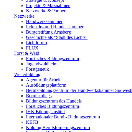
Strategie & Konzept
Projekte & Maßnahmen
Netzwerke & Partner
Netzwerke
Handwerkskammer
Industrie- und Handelskammer
Bürgerstiftung Arnsberg
Geschichte als "Stadt des Lichts"
Lichtforum
FLUX
Forst & Wald
Forstliches Bildungszentrum
Jugendwaldheim
Forstgenetik
Weiterbildung
Agentur für Arbeit
Ausbildungsplattform
Berufsbildungszentrum der Handwerkskammer Südwestf
Berufskollegs
Bildungszentrum des Handels
Forstliches Bildungszentrum
IHK Bildungsinstitut
Internationaler Bund - Bildungszentrum
KEFB
Kolping Berufsförderungszentrum