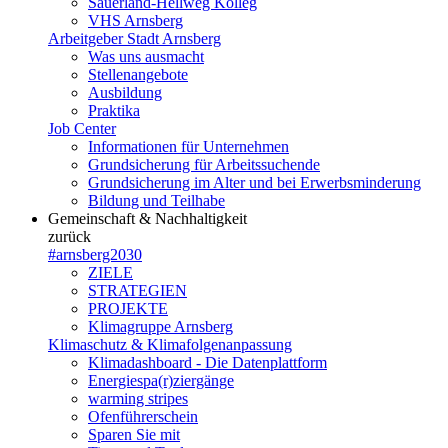
Sauerland-Hellweg Kolleg
VHS Arnsberg
Arbeitgeber Stadt Arnsberg
Was uns ausmacht
Stellenangebote
Ausbildung
Praktika
Job Center
Informationen für Unternehmen
Grundsicherung für Arbeitssuchende
Grundsicherung im Alter und bei Erwerbsminderung
Bildung und Teilhabe
Gemeinschaft & Nachhaltigkeit
zurück
#arnsberg2030
ZIELE
STRATEGIEN
PROJEKTE
Klimagruppe Arnsberg
Klimaschutz & Klimafolgenanpassung
Klimadashboard - Die Datenplattform
Energiespa(r)ziergänge
warming stripes
Ofenführerschein
Sparen Sie mit