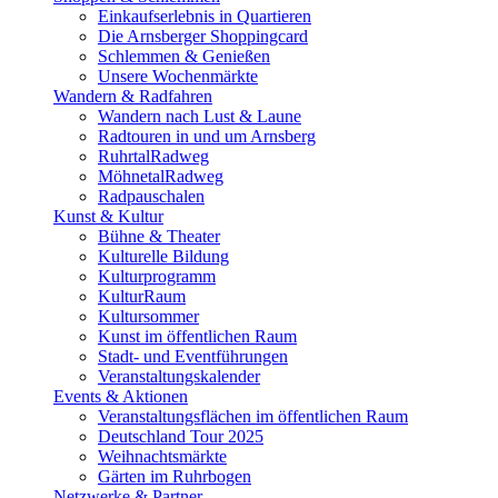
Einkaufserlebnis in Quartieren
Die Arnsberger Shoppingcard
Schlemmen & Genießen
Unsere Wochenmärkte
Wandern & Radfahren
Wandern nach Lust & Laune
Radtouren in und um Arnsberg
RuhrtalRadweg
MöhnetalRadweg
Radpauschalen
Kunst & Kultur
Bühne & Theater
Kulturelle Bildung
Kulturprogramm
KulturRaum
Kultursommer
Kunst im öffentlichen Raum
Stadt- und Eventführungen
Veranstaltungskalender
Events & Aktionen
Veranstaltungsflächen im öffentlichen Raum
Deutschland Tour 2025
Weihnachtsmärkte
Gärten im Ruhrbogen
Netzwerke & Partner