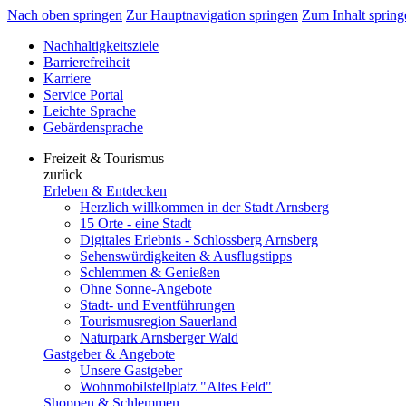
Nach oben springen
Zur Hauptnavigation springen
Zum Inhalt spring
Nachhaltigkeitsziele
Barrierefreiheit
Karriere
Service Portal
Leichte Sprache
Gebärdensprache
Freizeit & Tourismus
zurück
Erleben & Entdecken
Herzlich willkommen in der Stadt Arnsberg
15 Orte - eine Stadt
Digitales Erlebnis - Schlossberg Arnsberg
Sehenswürdigkeiten & Ausflugstipps
Schlemmen & Genießen
Ohne Sonne-Angebote
Stadt- und Eventführungen
Tourismusregion Sauerland
Naturpark Arnsberger Wald
Gastgeber & Angebote
Unsere Gastgeber
Wohnmobilstellplatz "Altes Feld"
Shoppen & Schlemmen