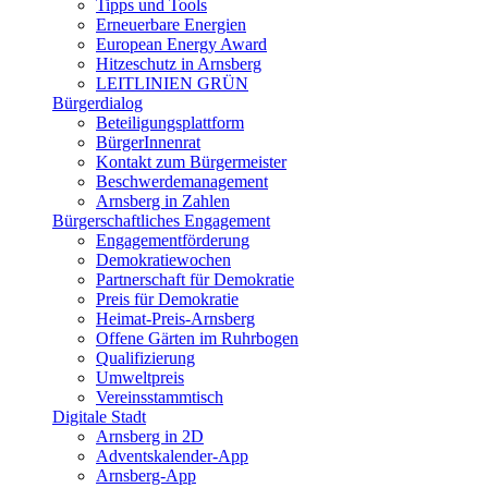
Tipps und Tools
Erneuerbare Energien
European Energy Award
Hitzeschutz in Arnsberg
LEITLINIEN GRÜN
Bürgerdialog
Beteiligungsplattform
BürgerInnenrat
Kontakt zum Bürgermeister
Beschwerdemanagement
Arnsberg in Zahlen
Bürgerschaftliches Engagement
Engagementförderung
Demokratiewochen
Partnerschaft für Demokratie
Preis für Demokratie
Heimat-Preis-Arnsberg
Offene Gärten im Ruhrbogen
Qualifizierung
Umweltpreis
Vereinsstammtisch
Digitale Stadt
Arnsberg in 2D
Adventskalender-App
Arnsberg-App