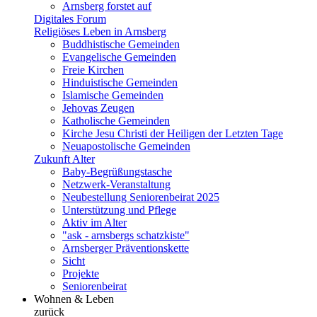
Arnsberg forstet auf
Digitales Forum
Religiöses Leben in Arnsberg
Buddhistische Gemeinden
Evangelische Gemeinden
Freie Kirchen
Hinduistische Gemeinden
Islamische Gemeinden
Jehovas Zeugen
Katholische Gemeinden
Kirche Jesu Christi der Heiligen der Letzten Tage
Neuapostolische Gemeinden
Zukunft Alter
Baby-Begrüßungstasche
Netzwerk-Veranstaltung
Neubestellung Seniorenbeirat 2025
Unterstützung und Pflege
Aktiv im Alter
"ask - arnsbergs schatzkiste"
Arnsberger Präventionskette
Sicht
Projekte
Seniorenbeirat
Wohnen & Leben
zurück