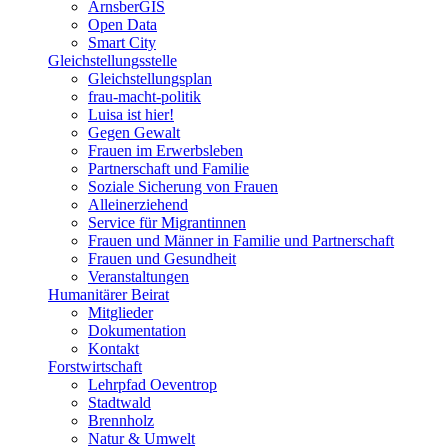
ArnsberGIS
Open Data
Smart City
Gleichstellungsstelle
Gleichstellungsplan
frau-macht-politik
Luisa ist hier!
Gegen Gewalt
Frauen im Erwerbsleben
Partnerschaft und Familie
Soziale Sicherung von Frauen
Alleinerziehend
Service für Migrantinnen
Frauen und Männer in Familie und Partnerschaft
Frauen und Gesundheit
Veranstaltungen
Humanitärer Beirat
Mitglieder
Dokumentation
Kontakt
Forstwirtschaft
Lehrpfad Oeventrop
Stadtwald
Brennholz
Natur & Umwelt