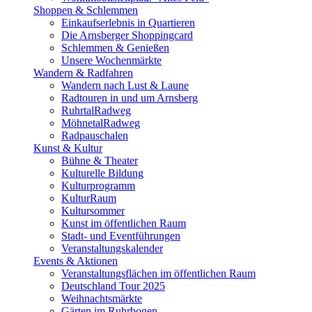
Shoppen & Schlemmen
Einkaufserlebnis in Quartieren
Die Arnsberger Shoppingcard
Schlemmen & Genießen
Unsere Wochenmärkte
Wandern & Radfahren
Wandern nach Lust & Laune
Radtouren in und um Arnsberg
RuhrtalRadweg
MöhnetalRadweg
Radpauschalen
Kunst & Kultur
Bühne & Theater
Kulturelle Bildung
Kulturprogramm
KulturRaum
Kultursommer
Kunst im öffentlichen Raum
Stadt- und Eventführungen
Veranstaltungskalender
Events & Aktionen
Veranstaltungsflächen im öffentlichen Raum
Deutschland Tour 2025
Weihnachtsmärkte
Gärten im Ruhrbogen