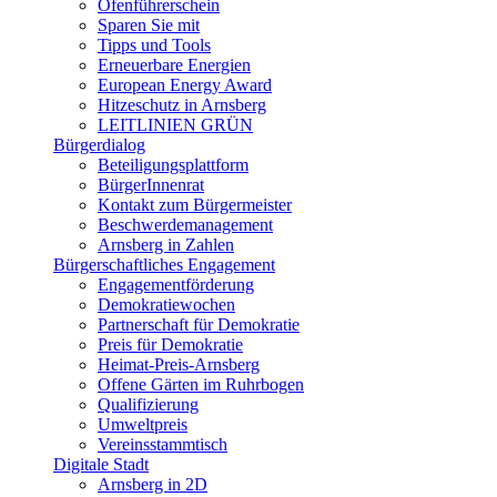
Ofenführerschein
Sparen Sie mit
Tipps und Tools
Erneuerbare Energien
European Energy Award
Hitzeschutz in Arnsberg
LEITLINIEN GRÜN
Bürgerdialog
Beteiligungsplattform
BürgerInnenrat
Kontakt zum Bürgermeister
Beschwerdemanagement
Arnsberg in Zahlen
Bürgerschaftliches Engagement
Engagementförderung
Demokratiewochen
Partnerschaft für Demokratie
Preis für Demokratie
Heimat-Preis-Arnsberg
Offene Gärten im Ruhrbogen
Qualifizierung
Umweltpreis
Vereinsstammtisch
Digitale Stadt
Arnsberg in 2D