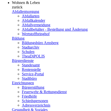
Wohnen & Leben
zurück
Abfallentsorgung
Abfallarten
Abfallkalender
Abfallvermeidung
Abfallbehälter - Bestellung und Änderung
Wertstoffbringhof
Bildung
Bildungsbüro Arnsberg
Stadtarchiv
Schulen
TheaDiPOLIS
Bürgerdienste
Standesamt
Rentenstelle
Service-Portal
Stadtbüro
Einrichtungen
Bürgerstiftung
Feuerwehr & Rettungsdienst
Friedhöfe
Schiedspersonen
Adressverzeichnis
Gesundheit & Soziales