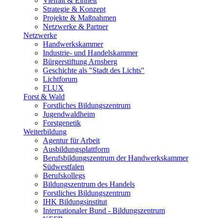
Vielfalt & Einheit
Strategie & Konzept
Projekte & Maßnahmen
Netzwerke & Partner
Netzwerke
Handwerkskammer
Industrie- und Handelskammer
Bürgerstiftung Arnsberg
Geschichte als "Stadt des Lichts"
Lichtforum
FLUX
Forst & Wald
Forstliches Bildungszentrum
Jugendwaldheim
Forstgenetik
Weiterbildung
Agentur für Arbeit
Ausbildungsplattform
Berufsbildungszentrum der Handwerkskammer
Südwestfalen
Berufskollegs
Bildungszentrum des Handels
Forstliches Bildungszentrum
IHK Bildungsinstitut
Internationaler Bund - Bildungszentrum