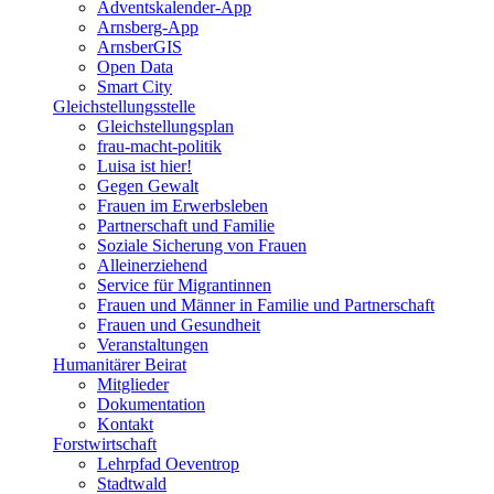
Adventskalender-App
Arnsberg-App
ArnsberGIS
Open Data
Smart City
Gleichstellungsstelle
Gleichstellungsplan
frau-macht-politik
Luisa ist hier!
Gegen Gewalt
Frauen im Erwerbsleben
Partnerschaft und Familie
Soziale Sicherung von Frauen
Alleinerziehend
Service für Migrantinnen
Frauen und Männer in Familie und Partnerschaft
Frauen und Gesundheit
Veranstaltungen
Humanitärer Beirat
Mitglieder
Dokumentation
Kontakt
Forstwirtschaft
Lehrpfad Oeventrop
Stadtwald