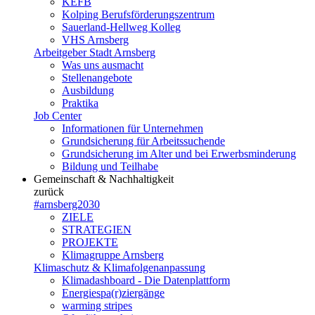
KEFB
Kolping Berufsförderungszentrum
Sauerland-Hellweg Kolleg
VHS Arnsberg
Arbeitgeber Stadt Arnsberg
Was uns ausmacht
Stellenangebote
Ausbildung
Praktika
Job Center
Informationen für Unternehmen
Grundsicherung für Arbeitssuchende
Grundsicherung im Alter und bei Erwerbsminderung
Bildung und Teilhabe
Gemeinschaft & Nachhaltigkeit
zurück
#arnsberg2030
ZIELE
STRATEGIEN
PROJEKTE
Klimagruppe Arnsberg
Klimaschutz & Klimafolgenanpassung
Klimadashboard - Die Datenplattform
Energiespa(r)ziergänge
warming stripes