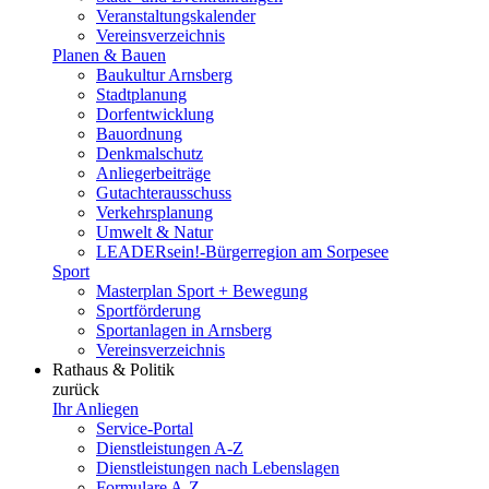
Veranstaltungskalender
Vereinsverzeichnis
Planen & Bauen
Baukultur Arnsberg
Stadtplanung
Dorfentwicklung
Bauordnung
Denkmalschutz
Anliegerbeiträge
Gutachterausschuss
Verkehrsplanung
Umwelt & Natur
LEADERsein!-Bürgerregion am Sorpesee
Sport
Masterplan Sport + Bewegung
Sportförderung
Sportanlagen in Arnsberg
Vereinsverzeichnis
Rathaus & Politik
zurück
Ihr Anliegen
Service-Portal
Dienstleistungen A-Z
Dienstleistungen nach Lebenslagen
Formulare A-Z