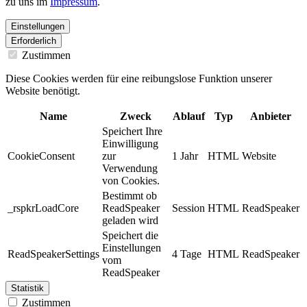
zu uns im
Impressum
.
Einstellungen
Erforderlich
Zustimmen
Diese Cookies werden für eine reibungslose Funktion unserer
Website benötigt.
Name
Zweck
Ablauf
Typ
Anbieter
Speichert Ihre
Einwilligung
CookieConsent
zur
1 Jahr
HTML
Website
Verwendung
von Cookies.
Bestimmt ob
_rspkrLoadCore
ReadSpeaker
Session
HTML
ReadSpeaker
geladen wird
Speichert die
Einstellungen
ReadSpeakerSettings
4 Tage
HTML
ReadSpeaker
vom
ReadSpeaker
Statistik
Zustimmen