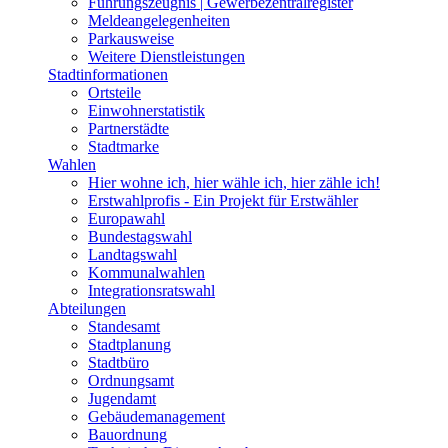
Führungszeugnis | Gewerbezentralregister
Meldeangelegenheiten
Parkausweise
Weitere Dienstleistungen
Stadtinformationen
Ortsteile
Einwohnerstatistik
Partnerstädte
Stadtmarke
Wahlen
Hier wohne ich, hier wähle ich, hier zähle ich!
Erstwahlprofis - Ein Projekt für Erstwähler
Europawahl
Bundestagswahl
Landtagswahl
Kommunalwahlen
Integrationsratswahl
Abteilungen
Standesamt
Stadtplanung
Stadtbüro
Ordnungsamt
Jugendamt
Gebäudemanagement
Bauordnung