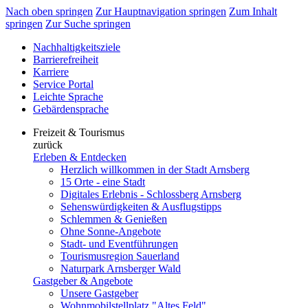
Nach oben springen
Zur Hauptnavigation springen
Zum Inhalt
springen
Zur Suche springen
Nachhaltigkeitsziele
Barrierefreiheit
Karriere
Service Portal
Leichte Sprache
Gebärdensprache
Freizeit & Tourismus
zurück
Erleben & Entdecken
Herzlich willkommen in der Stadt Arnsberg
15 Orte - eine Stadt
Digitales Erlebnis - Schlossberg Arnsberg
Sehenswürdigkeiten & Ausflugstipps
Schlemmen & Genießen
Ohne Sonne-Angebote
Stadt- und Eventführungen
Tourismusregion Sauerland
Naturpark Arnsberger Wald
Gastgeber & Angebote
Unsere Gastgeber
Wohnmobilstellplatz "Altes Feld"