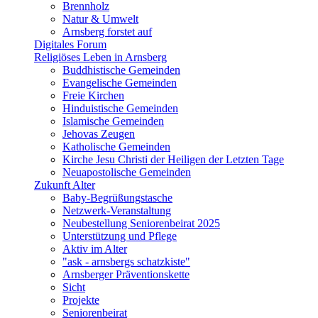
Brennholz
Natur & Umwelt
Arnsberg forstet auf
Digitales Forum
Religiöses Leben in Arnsberg
Buddhistische Gemeinden
Evangelische Gemeinden
Freie Kirchen
Hinduistische Gemeinden
Islamische Gemeinden
Jehovas Zeugen
Katholische Gemeinden
Kirche Jesu Christi der Heiligen der Letzten Tage
Neuapostolische Gemeinden
Zukunft Alter
Baby-Begrüßungstasche
Netzwerk-Veranstaltung
Neubestellung Seniorenbeirat 2025
Unterstützung und Pflege
Aktiv im Alter
"ask - arnsbergs schatzkiste"
Arnsberger Präventionskette
Sicht
Projekte
Seniorenbeirat