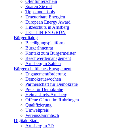
Ofenführerschein
Sparen Sie mit
Tipps und Tools
Erneuerbare Energien
European Energy Award
Hitzeschutz in Arnsberg
LEITLINIEN GRÜN
Bürgerdialog
Beteiligungsplattform
BürgerInnenrat
Kontakt zum Bürgermeister
Beschwerdemanagement
Arnsberg in Zahlen
Bürgerschaftliches Engagement
Engagementförderung
Demokratiewochen
Partnerschaft für Demokratie
Preis für Demokratie
Heimat-Preis-Arnsberg
Offene Gärten im Ruhrbogen
Qualifizierung
Umweltpreis
Vereinsstammtisch
Digitale Stadt
Arnsberg in 2D