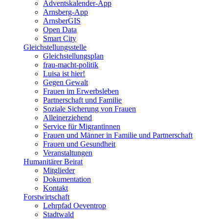
Adventskalender-App
Arnsberg-App
ArnsberGIS
Open Data
Smart City
Gleichstellungsstelle
Gleichstellungsplan
frau-macht-politik
Luisa ist hier!
Gegen Gewalt
Frauen im Erwerbsleben
Partnerschaft und Familie
Soziale Sicherung von Frauen
Alleinerziehend
Service für Migrantinnen
Frauen und Männer in Familie und Partnerschaft
Frauen und Gesundheit
Veranstaltungen
Humanitärer Beirat
Mitglieder
Dokumentation
Kontakt
Forstwirtschaft
Lehrpfad Oeventrop
Stadtwald