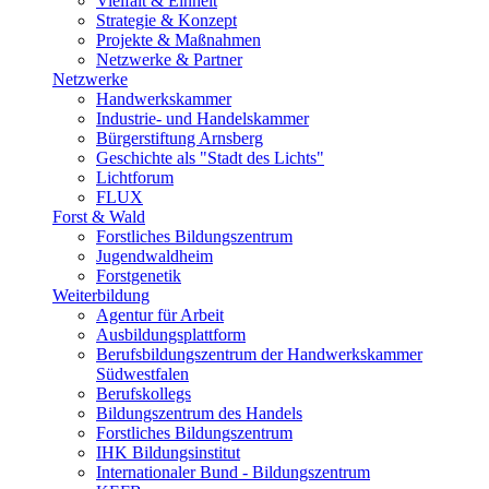
Vielfalt & Einheit
Strategie & Konzept
Projekte & Maßnahmen
Netzwerke & Partner
Netzwerke
Handwerkskammer
Industrie- und Handelskammer
Bürgerstiftung Arnsberg
Geschichte als "Stadt des Lichts"
Lichtforum
FLUX
Forst & Wald
Forstliches Bildungszentrum
Jugendwaldheim
Forstgenetik
Weiterbildung
Agentur für Arbeit
Ausbildungsplattform
Berufsbildungszentrum der Handwerkskammer
Südwestfalen
Berufskollegs
Bildungszentrum des Handels
Forstliches Bildungszentrum
IHK Bildungsinstitut
Internationaler Bund - Bildungszentrum