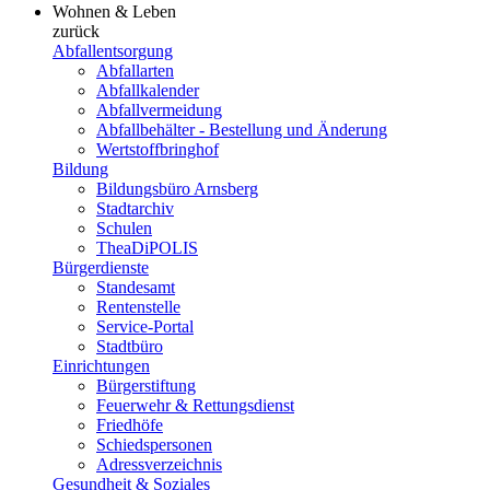
Wohnen & Leben
zurück
Abfallentsorgung
Abfallarten
Abfallkalender
Abfallvermeidung
Abfallbehälter - Bestellung und Änderung
Wertstoffbringhof
Bildung
Bildungsbüro Arnsberg
Stadtarchiv
Schulen
TheaDiPOLIS
Bürgerdienste
Standesamt
Rentenstelle
Service-Portal
Stadtbüro
Einrichtungen
Bürgerstiftung
Feuerwehr & Rettungsdienst
Friedhöfe
Schiedspersonen
Adressverzeichnis
Gesundheit & Soziales