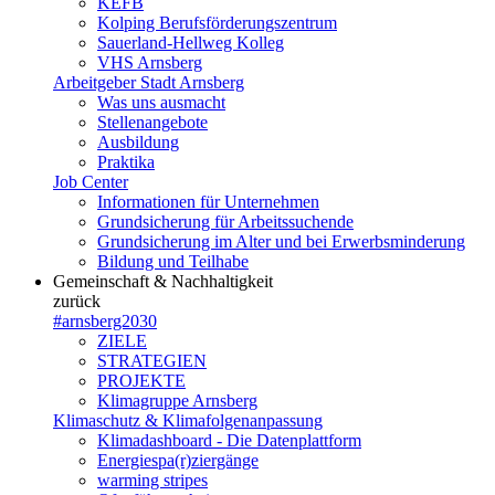
KEFB
Kolping Berufsförderungszentrum
Sauerland-Hellweg Kolleg
VHS Arnsberg
Arbeitgeber Stadt Arnsberg
Was uns ausmacht
Stellenangebote
Ausbildung
Praktika
Job Center
Informationen für Unternehmen
Grundsicherung für Arbeitssuchende
Grundsicherung im Alter und bei Erwerbsminderung
Bildung und Teilhabe
Gemeinschaft & Nachhaltigkeit
zurück
#arnsberg2030
ZIELE
STRATEGIEN
PROJEKTE
Klimagruppe Arnsberg
Klimaschutz & Klimafolgenanpassung
Klimadashboard - Die Datenplattform
Energiespa(r)ziergänge
warming stripes