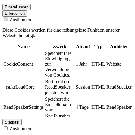
Einstellungen
Erforderlich
Zustimmen
Diese Cookies werden für eine reibungslose Funktion unserer
Website benötigt.
Name
Zweck
Ablauf
Typ
Anbieter
Speichert Ihre
Einwilligung
CookieConsent
zur
1 Jahr
HTML
Website
Verwendung
von Cookies.
Bestimmt ob
_rspkrLoadCore
ReadSpeaker
Session
HTML
ReadSpeaker
geladen wird
Speichert die
Einstellungen
ReadSpeakerSettings
4 Tage
HTML
ReadSpeaker
vom
ReadSpeaker
Statistik
Zustimmen