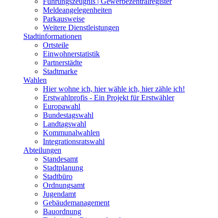
Führungszeugnis | Gewerbezentralregister
Meldeangelegenheiten
Parkausweise
Weitere Dienstleistungen
Stadtinformationen
Ortsteile
Einwohnerstatistik
Partnerstädte
Stadtmarke
Wahlen
Hier wohne ich, hier wähle ich, hier zähle ich!
Erstwahlprofis - Ein Projekt für Erstwähler
Europawahl
Bundestagswahl
Landtagswahl
Kommunalwahlen
Integrationsratswahl
Abteilungen
Standesamt
Stadtplanung
Stadtbüro
Ordnungsamt
Jugendamt
Gebäudemanagement
Bauordnung