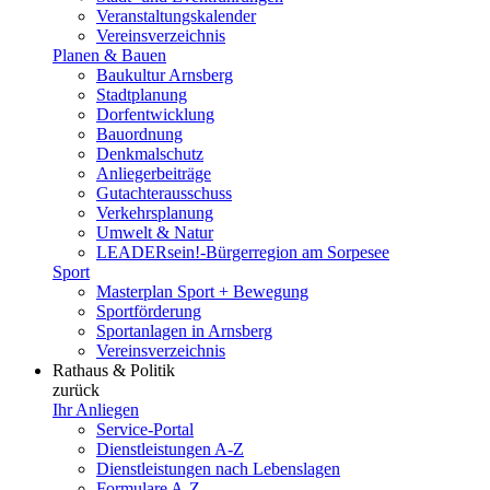
Veranstaltungskalender
Vereinsverzeichnis
Planen & Bauen
Baukultur Arnsberg
Stadtplanung
Dorfentwicklung
Bauordnung
Denkmalschutz
Anliegerbeiträge
Gutachterausschuss
Verkehrsplanung
Umwelt & Natur
LEADERsein!-Bürgerregion am Sorpesee
Sport
Masterplan Sport + Bewegung
Sportförderung
Sportanlagen in Arnsberg
Vereinsverzeichnis
Rathaus & Politik
zurück
Ihr Anliegen
Service-Portal
Dienstleistungen A-Z
Dienstleistungen nach Lebenslagen
Formulare A-Z