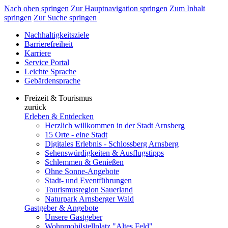
Nach oben springen
Zur Hauptnavigation springen
Zum Inhalt
springen
Zur Suche springen
Nachhaltigkeitsziele
Barrierefreiheit
Karriere
Service Portal
Leichte Sprache
Gebärdensprache
Freizeit & Tourismus
zurück
Erleben & Entdecken
Herzlich willkommen in der Stadt Arnsberg
15 Orte - eine Stadt
Digitales Erlebnis - Schlossberg Arnsberg
Sehenswürdigkeiten & Ausflugstipps
Schlemmen & Genießen
Ohne Sonne-Angebote
Stadt- und Eventführungen
Tourismusregion Sauerland
Naturpark Arnsberger Wald
Gastgeber & Angebote
Unsere Gastgeber
Wohnmobilstellplatz "Altes Feld"