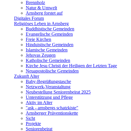
Brennholz
Natur & Umwelt
Arnsberg forstet auf
Digitales Forum
Religiöses Leben in Arnsberg
Buddhistische Gemeinden
Evangelische Gemeinden
Freie Kirchen
Hinduistische Gemeinden
Islamische Gemeinden
Jehovas Zeugen
Katholische Gemeinden
Kirche Jesu Christi der Heiligen der Letzten Tage
Neuapostolische Gemeinden
Zukunft Alter
Baby-Begrüßungstasche
Netzwerk-Veranstaltung
Neubestellung Seniorenbeirat 2025
Unterstützung und Pflege
Aktiv im Alter
"ask - arnsbergs schatzkiste"
Arnsberger Präventionskette
Sicht
Projekte
Seniorenbeirat