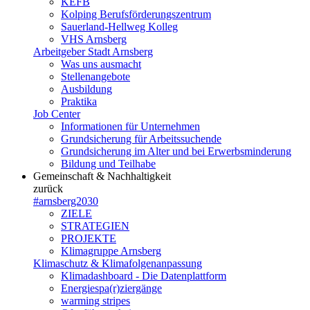
KEFB
Kolping Berufsförderungszentrum
Sauerland-Hellweg Kolleg
VHS Arnsberg
Arbeitgeber Stadt Arnsberg
Was uns ausmacht
Stellenangebote
Ausbildung
Praktika
Job Center
Informationen für Unternehmen
Grundsicherung für Arbeitssuchende
Grundsicherung im Alter und bei Erwerbsminderung
Bildung und Teilhabe
Gemeinschaft & Nachhaltigkeit
zurück
#arnsberg2030
ZIELE
STRATEGIEN
PROJEKTE
Klimagruppe Arnsberg
Klimaschutz & Klimafolgenanpassung
Klimadashboard - Die Datenplattform
Energiespa(r)ziergänge
warming stripes