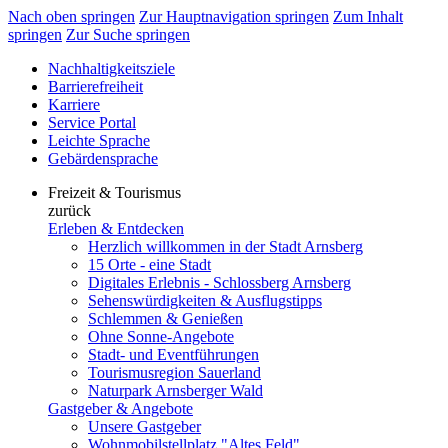
Nach oben springen
Zur Hauptnavigation springen
Zum Inhalt
springen
Zur Suche springen
Nachhaltigkeitsziele
Barrierefreiheit
Karriere
Service Portal
Leichte Sprache
Gebärdensprache
Freizeit & Tourismus
zurück
Erleben & Entdecken
Herzlich willkommen in der Stadt Arnsberg
15 Orte - eine Stadt
Digitales Erlebnis - Schlossberg Arnsberg
Sehenswürdigkeiten & Ausflugstipps
Schlemmen & Genießen
Ohne Sonne-Angebote
Stadt- und Eventführungen
Tourismusregion Sauerland
Naturpark Arnsberger Wald
Gastgeber & Angebote
Unsere Gastgeber
Wohnmobilstellplatz "Altes Feld"