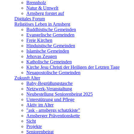
Brennholz
Natur & Umwelt
Arnsberg forstet auf
Digitales Forum
Religiöses Leben in Arnsberg
Buddhistische Gemeinden
Evangelische Gemeinden
Freie Kirchen
Hinduistische Gemeinden
Islamische Gemeinden
Jehovas Zeugen
Katholische Gemeinden
Kirche Jesu Christi der Heiligen der Letzten Tage
Neuapostolische Gemeinden
Zukunft Alter
Baby-Begrüßungstasche
Netzwerk-Veranstaltung
Neubestellung Seniorenbeirat 2025
Unterstützung und Pflege
Aktiv im Alter
"ask - arnsbergs schatzkiste"
Arnsberger Präventionskette
Sicht
Projekte
Seniorenbeirat