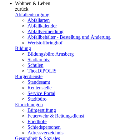
Wohnen & Leben
zurück
Abfallentsorgung
Abfallarten
Abfallkalender
Abfallvermeidung
Abfallbehälter - Bestellung und Änderung
Wertstoffbringhof
Bildung
Bildungsbüro Arnsberg
Stadtarchiv
Schulen
TheaDiPOLIS
Bürgerdienste
Standesamt
Rentenstelle
Service-Portal
Stadtbüro
Einrichtungen
Bürgerstiftung
Feuerwehr & Rettungsdienst
Friedhöfe
Schiedspersonen
Adressverzeichnis
Gesundheit & Soziales