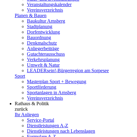
Veranstaltungskalender
Vereinsverzeichnis
Planen & Bauen
Baukultur Arnsberg
Stadtplanung
Dorfentwicklung
Bauordnung
Denkmalschutz
Anliegerbeiträge
Gutachterausschuss
Verkehrsplanung
Umwelt & Natur
LEADERsein!-Bürgerregion am Sorpesee
Sport
Masterplan Sport + Bewegung
Sportförderung
Sportanlagen in Arnsberg
Vereinsverzeichnis
Rathaus & Politik
zurück
Ihr Anliegen
Service-Portal
Dienstleistungen A-Z
Dienstleistungen nach Lebenslagen
Formulare A-Z