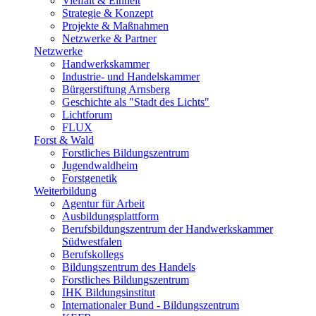
Vielfalt & Einheit
Strategie & Konzept
Projekte & Maßnahmen
Netzwerke & Partner
Netzwerke
Handwerkskammer
Industrie- und Handelskammer
Bürgerstiftung Arnsberg
Geschichte als "Stadt des Lichts"
Lichtforum
FLUX
Forst & Wald
Forstliches Bildungszentrum
Jugendwaldheim
Forstgenetik
Weiterbildung
Agentur für Arbeit
Ausbildungsplattform
Berufsbildungszentrum der Handwerkskammer
Südwestfalen
Berufskollegs
Bildungszentrum des Handels
Forstliches Bildungszentrum
IHK Bildungsinstitut
Internationaler Bund - Bildungszentrum