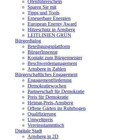
Ofenführerschein
Sparen Sie mit
Tipps und Tools
Erneuerbare Energien
European Energy Award
Hitzeschutz in Arnsberg
LEITLINIEN GRÜN
Bürgerdialog
Beteiligungsplattform
BürgerInnenrat
Kontakt zum Bürgermeister
Beschwerdemanagement
Arnsberg in Zahlen
Bürgerschaftliches Engagement
Engagementförderung
Demokratiewochen
Partnerschaft für Demokratie
Preis für Demokratie
Heimat-Preis-Arnsberg
Offene Gärten im Ruhrbogen
Qualifizierung
Umweltpreis
Vereinsstammtisch
Digitale Stadt
Arnsberg in 2D