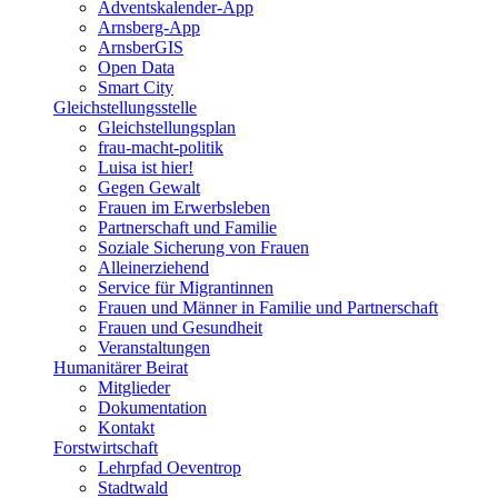
Adventskalender-App
Arnsberg-App
ArnsberGIS
Open Data
Smart City
Gleichstellungsstelle
Gleichstellungsplan
frau-macht-politik
Luisa ist hier!
Gegen Gewalt
Frauen im Erwerbsleben
Partnerschaft und Familie
Soziale Sicherung von Frauen
Alleinerziehend
Service für Migrantinnen
Frauen und Männer in Familie und Partnerschaft
Frauen und Gesundheit
Veranstaltungen
Humanitärer Beirat
Mitglieder
Dokumentation
Kontakt
Forstwirtschaft
Lehrpfad Oeventrop
Stadtwald