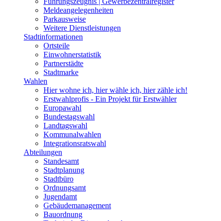
Führungszeugnis | Gewerbezentralregister
Meldeangelegenheiten
Parkausweise
Weitere Dienstleistungen
Stadtinformationen
Ortsteile
Einwohnerstatistik
Partnerstädte
Stadtmarke
Wahlen
Hier wohne ich, hier wähle ich, hier zähle ich!
Erstwahlprofis - Ein Projekt für Erstwähler
Europawahl
Bundestagswahl
Landtagswahl
Kommunalwahlen
Integrationsratswahl
Abteilungen
Standesamt
Stadtplanung
Stadtbüro
Ordnungsamt
Jugendamt
Gebäudemanagement
Bauordnung