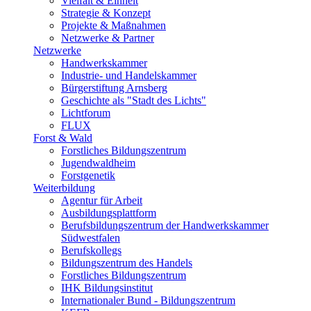
Vielfalt & Einheit
Strategie & Konzept
Projekte & Maßnahmen
Netzwerke & Partner
Netzwerke
Handwerkskammer
Industrie- und Handelskammer
Bürgerstiftung Arnsberg
Geschichte als "Stadt des Lichts"
Lichtforum
FLUX
Forst & Wald
Forstliches Bildungszentrum
Jugendwaldheim
Forstgenetik
Weiterbildung
Agentur für Arbeit
Ausbildungsplattform
Berufsbildungszentrum der Handwerkskammer
Südwestfalen
Berufskollegs
Bildungszentrum des Handels
Forstliches Bildungszentrum
IHK Bildungsinstitut
Internationaler Bund - Bildungszentrum