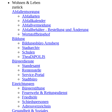
Wohnen & Leben
zurück
Abfallentsorgung
Abfallarten
Abfallkalender
Abfallvermeidung
Abfallbehälter - Bestellung und Änderung
Wertstoffbringhof
Bildung
Bildungsbüro Arnsberg
Stadtarchiv
Schulen
TheaDiPOLIS
Bürgerdienste
Standesamt
Rentenstelle
Service-Portal
Stadtbüro
Einrichtungen
Bürgerstiftung
Feuerwehr & Rettungsdienst
Friedhöfe
Schiedspersonen
Adressverzeichnis
Gesundheit & Soziales