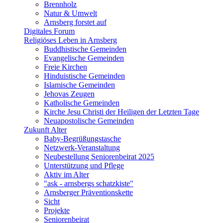
Brennholz
Natur & Umwelt
Arnsberg forstet auf
Digitales Forum
Religiöses Leben in Arnsberg
Buddhistische Gemeinden
Evangelische Gemeinden
Freie Kirchen
Hinduistische Gemeinden
Islamische Gemeinden
Jehovas Zeugen
Katholische Gemeinden
Kirche Jesu Christi der Heiligen der Letzten Tage
Neuapostolische Gemeinden
Zukunft Alter
Baby-Begrüßungstasche
Netzwerk-Veranstaltung
Neubestellung Seniorenbeirat 2025
Unterstützung und Pflege
Aktiv im Alter
"ask - arnsbergs schatzkiste"
Arnsberger Präventionskette
Sicht
Projekte
Seniorenbeirat