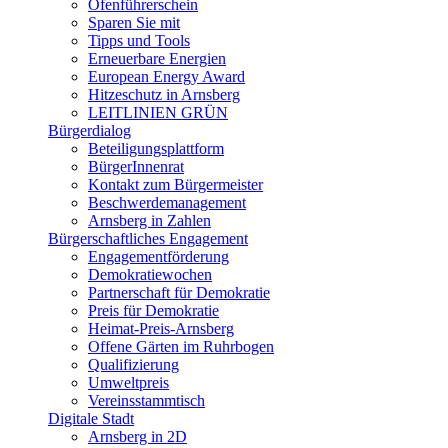
Ofenführerschein
Sparen Sie mit
Tipps und Tools
Erneuerbare Energien
European Energy Award
Hitzeschutz in Arnsberg
LEITLINIEN GRÜN
Bürgerdialog
Beteiligungsplattform
BürgerInnenrat
Kontakt zum Bürgermeister
Beschwerdemanagement
Arnsberg in Zahlen
Bürgerschaftliches Engagement
Engagementförderung
Demokratiewochen
Partnerschaft für Demokratie
Preis für Demokratie
Heimat-Preis-Arnsberg
Offene Gärten im Ruhrbogen
Qualifizierung
Umweltpreis
Vereinsstammtisch
Digitale Stadt
Arnsberg in 2D