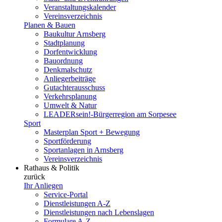
Veranstaltungskalender
Vereinsverzeichnis
Planen & Bauen
Baukultur Arnsberg
Stadtplanung
Dorfentwicklung
Bauordnung
Denkmalschutz
Anliegerbeiträge
Gutachterausschuss
Verkehrsplanung
Umwelt & Natur
LEADERsein!-Bürgerregion am Sorpesee
Sport
Masterplan Sport + Bewegung
Sportförderung
Sportanlagen in Arnsberg
Vereinsverzeichnis
Rathaus & Politik
zurück
Ihr Anliegen
Service-Portal
Dienstleistungen A-Z
Dienstleistungen nach Lebenslagen
Formulare A-Z