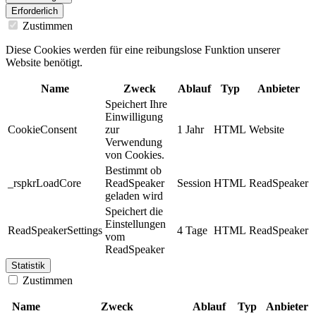
Erforderlich
Zustimmen
Diese Cookies werden für eine reibungslose Funktion unserer
Website benötigt.
Name
Zweck
Ablauf
Typ
Anbieter
Speichert Ihre
Einwilligung
CookieConsent
zur
1 Jahr
HTML
Website
Verwendung
von Cookies.
Bestimmt ob
_rspkrLoadCore
ReadSpeaker
Session
HTML
ReadSpeaker
geladen wird
Speichert die
Einstellungen
ReadSpeakerSettings
4 Tage
HTML
ReadSpeaker
vom
ReadSpeaker
Statistik
Zustimmen
Name
Zweck
Ablauf
Typ
Anbieter