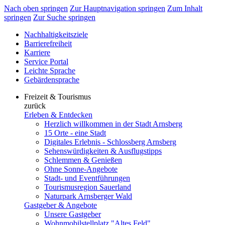
Nach oben springen
Zur Hauptnavigation springen
Zum Inhalt
springen
Zur Suche springen
Nachhaltigkeitsziele
Barrierefreiheit
Karriere
Service Portal
Leichte Sprache
Gebärdensprache
Freizeit & Tourismus
zurück
Erleben & Entdecken
Herzlich willkommen in der Stadt Arnsberg
15 Orte - eine Stadt
Digitales Erlebnis - Schlossberg Arnsberg
Sehenswürdigkeiten & Ausflugstipps
Schlemmen & Genießen
Ohne Sonne-Angebote
Stadt- und Eventführungen
Tourismusregion Sauerland
Naturpark Arnsberger Wald
Gastgeber & Angebote
Unsere Gastgeber
Wohnmobilstellplatz "Altes Feld"