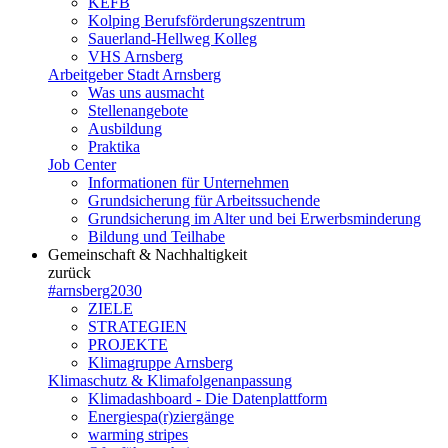
KEFB
Kolping Berufsförderungszentrum
Sauerland-Hellweg Kolleg
VHS Arnsberg
Arbeitgeber Stadt Arnsberg
Was uns ausmacht
Stellenangebote
Ausbildung
Praktika
Job Center
Informationen für Unternehmen
Grundsicherung für Arbeitssuchende
Grundsicherung im Alter und bei Erwerbsminderung
Bildung und Teilhabe
Gemeinschaft & Nachhaltigkeit
zurück
#arnsberg2030
ZIELE
STRATEGIEN
PROJEKTE
Klimagruppe Arnsberg
Klimaschutz & Klimafolgenanpassung
Klimadashboard - Die Datenplattform
Energiespa(r)ziergänge
warming stripes