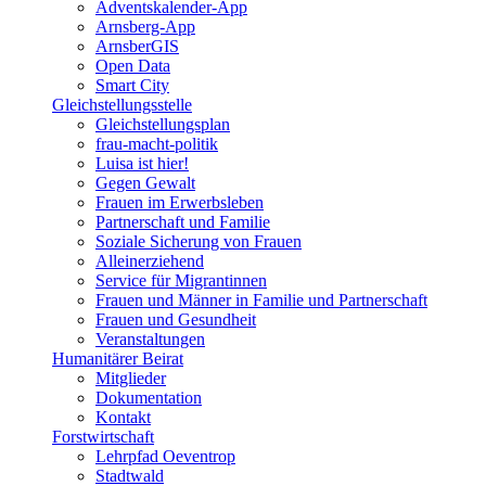
Adventskalender-App
Arnsberg-App
ArnsberGIS
Open Data
Smart City
Gleichstellungsstelle
Gleichstellungsplan
frau-macht-politik
Luisa ist hier!
Gegen Gewalt
Frauen im Erwerbsleben
Partnerschaft und Familie
Soziale Sicherung von Frauen
Alleinerziehend
Service für Migrantinnen
Frauen und Männer in Familie und Partnerschaft
Frauen und Gesundheit
Veranstaltungen
Humanitärer Beirat
Mitglieder
Dokumentation
Kontakt
Forstwirtschaft
Lehrpfad Oeventrop
Stadtwald