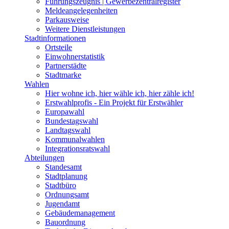
Führungszeugnis | Gewerbezentralregister
Meldeangelegenheiten
Parkausweise
Weitere Dienstleistungen
Stadtinformationen
Ortsteile
Einwohnerstatistik
Partnerstädte
Stadtmarke
Wahlen
Hier wohne ich, hier wähle ich, hier zähle ich!
Erstwahlprofis - Ein Projekt für Erstwähler
Europawahl
Bundestagswahl
Landtagswahl
Kommunalwahlen
Integrationsratswahl
Abteilungen
Standesamt
Stadtplanung
Stadtbüro
Ordnungsamt
Jugendamt
Gebäudemanagement
Bauordnung