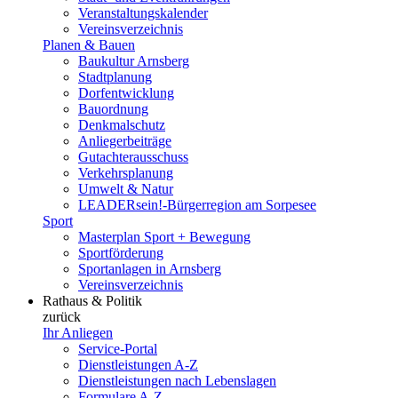
Veranstaltungskalender
Vereinsverzeichnis
Planen & Bauen
Baukultur Arnsberg
Stadtplanung
Dorfentwicklung
Bauordnung
Denkmalschutz
Anliegerbeiträge
Gutachterausschuss
Verkehrsplanung
Umwelt & Natur
LEADERsein!-Bürgerregion am Sorpesee
Sport
Masterplan Sport + Bewegung
Sportförderung
Sportanlagen in Arnsberg
Vereinsverzeichnis
Rathaus & Politik
zurück
Ihr Anliegen
Service-Portal
Dienstleistungen A-Z
Dienstleistungen nach Lebenslagen
Formulare A-Z