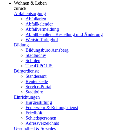
Wohnen & Leben
zurück
Abfallentsorgung
Abfallarten
Abfallkalender
Abfallvermeidung
Abfallbehälter - Bestellung und Änderung
Wertstoffbringhof
Bildung
Bildungsbüro Arnsberg
Stadtarchiv
Schulen
TheaDiPOLIS
Bürgerdienste
Standesamt
Rentenstelle
Service-Portal
Stadtbüro
Einrichtungen
Bürgerstiftung
Feuerwehr & Rettungsdienst
Friedhöfe
Schiedspersonen
Adressverzeichnis
Gesundheit & Soziales