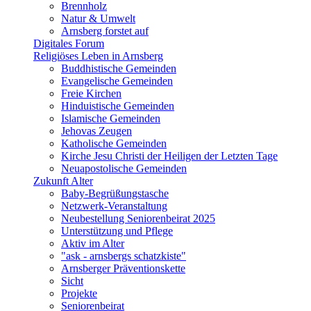
Brennholz
Natur & Umwelt
Arnsberg forstet auf
Digitales Forum
Religiöses Leben in Arnsberg
Buddhistische Gemeinden
Evangelische Gemeinden
Freie Kirchen
Hinduistische Gemeinden
Islamische Gemeinden
Jehovas Zeugen
Katholische Gemeinden
Kirche Jesu Christi der Heiligen der Letzten Tage
Neuapostolische Gemeinden
Zukunft Alter
Baby-Begrüßungstasche
Netzwerk-Veranstaltung
Neubestellung Seniorenbeirat 2025
Unterstützung und Pflege
Aktiv im Alter
"ask - arnsbergs schatzkiste"
Arnsberger Präventionskette
Sicht
Projekte
Seniorenbeirat