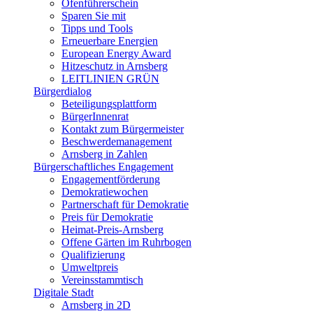
Ofenführerschein
Sparen Sie mit
Tipps und Tools
Erneuerbare Energien
European Energy Award
Hitzeschutz in Arnsberg
LEITLINIEN GRÜN
Bürgerdialog
Beteiligungsplattform
BürgerInnenrat
Kontakt zum Bürgermeister
Beschwerdemanagement
Arnsberg in Zahlen
Bürgerschaftliches Engagement
Engagementförderung
Demokratiewochen
Partnerschaft für Demokratie
Preis für Demokratie
Heimat-Preis-Arnsberg
Offene Gärten im Ruhrbogen
Qualifizierung
Umweltpreis
Vereinsstammtisch
Digitale Stadt
Arnsberg in 2D