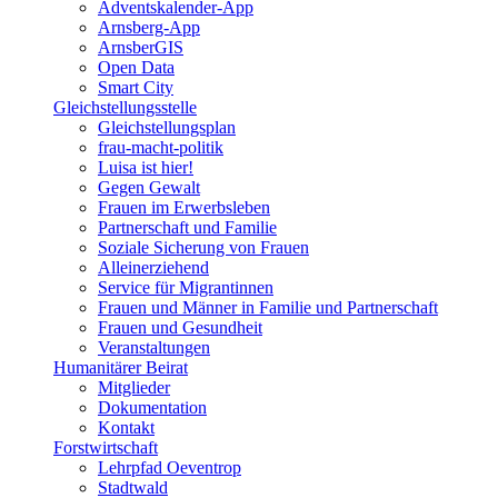
Adventskalender-App
Arnsberg-App
ArnsberGIS
Open Data
Smart City
Gleichstellungsstelle
Gleichstellungsplan
frau-macht-politik
Luisa ist hier!
Gegen Gewalt
Frauen im Erwerbsleben
Partnerschaft und Familie
Soziale Sicherung von Frauen
Alleinerziehend
Service für Migrantinnen
Frauen und Männer in Familie und Partnerschaft
Frauen und Gesundheit
Veranstaltungen
Humanitärer Beirat
Mitglieder
Dokumentation
Kontakt
Forstwirtschaft
Lehrpfad Oeventrop
Stadtwald