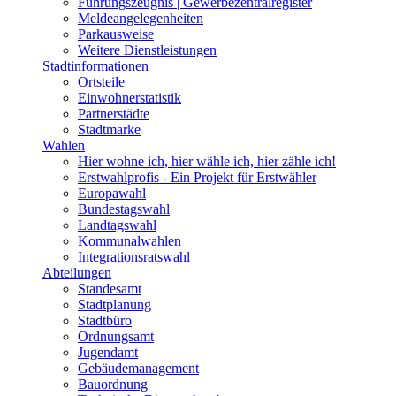
Führungszeugnis | Gewerbezentralregister
Meldeangelegenheiten
Parkausweise
Weitere Dienstleistungen
Stadtinformationen
Ortsteile
Einwohnerstatistik
Partnerstädte
Stadtmarke
Wahlen
Hier wohne ich, hier wähle ich, hier zähle ich!
Erstwahlprofis - Ein Projekt für Erstwähler
Europawahl
Bundestagswahl
Landtagswahl
Kommunalwahlen
Integrationsratswahl
Abteilungen
Standesamt
Stadtplanung
Stadtbüro
Ordnungsamt
Jugendamt
Gebäudemanagement
Bauordnung