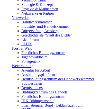
Vielfalt & Einheit
Strategie & Konzept
Projekte & Maßnahmen
Netzwerke & Partner
Netzwerke
Handwerkskammer
Industrie- und Handelskammer
Bürgerstiftung Arnsberg
Geschichte als "Stadt des Lichts"
Lichtforum
FLUX
Forst & Wald
Forstliches Bildungszentrum
Jugendwaldheim
Forstgenetik
Weiterbildung
Agentur für Arbeit
Ausbildungsplattform
Berufsbildungszentrum der Handwerkskammer
Südwestfalen
Berufskollegs
Bildungszentrum des Handels
Forstliches Bildungszentrum
IHK Bildungsinstitut
Internationaler Bund - Bildungszentrum