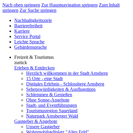
Nach oben springen
Zur Hauptnavigation springen
Zum Inhalt
springen
Zur Suche springen
Nachhaltigkeitsziele
Barrierefreiheit
Karriere
Service Portal
Leichte Sprache
Gebärdensprache
Freizeit & Tourismus
zurück
Erleben & Entdecken
Herzlich willkommen in der Stadt Arnsberg
15 Orte - eine Stadt
Digitales Erlebnis - Schlossberg Arnsberg
Sehenswürdigkeiten & Ausflugstipps
Schlemmen & Genießen
Ohne Sonne-Angebote
Stadt- und Eventführungen
Tourismusregion Sauerland
Naturpark Arnsberger Wald
Gastgeber & Angebote
Unsere Gastgeber
Wohnmobilstellplatz "Altes Feld"