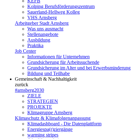
KEFB
Kolping Berufsförderungszentrum
Sauerland-Hellweg Kolleg
VHS Arnsberg
Arbeitgeber Stadt Arnsberg
Was uns ausmacht
Stellenangebote
Ausbildung
Praktika
Job Center
Informationen für Unternehmen
Grundsicherung für Arbeitssuchende
Grundsicherung im Alter und bei Erwerbsminderung
Bildung und Teilhabe
Gemeinschaft & Nachhaltigkeit
zurück
#arnsberg2030
ZIELE
STRATEGIEN
PROJEKTE
Klimagruppe Arnsberg
Klimaschutz & Klimafolgenanpassung
Klimadashboard - Die Datenplattform
Energiespa(r)ziergänge
warming stripes