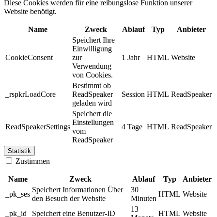
Diese Cookies werden für eine reibungslose Funktion unserer
Website benötigt.
Name
Zweck
Ablauf
Typ
Anbieter
Speichert Ihre
Einwilligung
CookieConsent
zur
1 Jahr
HTML
Website
Verwendung
von Cookies.
Bestimmt ob
_rspkrLoadCore
ReadSpeaker
Session
HTML
ReadSpeaker
geladen wird
Speichert die
Einstellungen
ReadSpeakerSettings
4 Tage
HTML
ReadSpeaker
vom
ReadSpeaker
Statistik
Zustimmen
Name
Zweck
Ablauf
Typ
Anbieter
Speichert Informationen Über
30
_pk_ses
HTML
Website
den Besuch der Website
Minuten
13
_pk_id
Speichert eine Benutzer-ID
HTML
Website