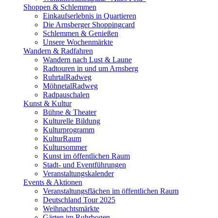
Shoppen & Schlemmen
Einkaufserlebnis in Quartieren
Die Arnsberger Shoppingcard
Schlemmen & Genießen
Unsere Wochenmärkte
Wandern & Radfahren
Wandern nach Lust & Laune
Radtouren in und um Arnsberg
RuhrtalRadweg
MöhnetalRadweg
Radpauschalen
Kunst & Kultur
Bühne & Theater
Kulturelle Bildung
Kulturprogramm
KulturRaum
Kultursommer
Kunst im öffentlichen Raum
Stadt- und Eventführungen
Veranstaltungskalender
Events & Aktionen
Veranstaltungsflächen im öffentlichen Raum
Deutschland Tour 2025
Weihnachtsmärkte
Gärten im Ruhrbogen