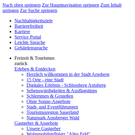
Nach oben springen
Zur Hauptnavigation springen
Zum Inhalt
springen
Zur Suche springen
Nachhaltigkeitsziele
Barrierefreiheit
Karriere
Service Portal
Leichte Sprache
Gebärdensprache
Freizeit & Tourismus
zurück
Erleben & Entdecken
Herzlich willkommen in der Stadt Arnsberg
15 Orte - eine Stadt
Digitales Erlebnis - Schlossberg Arnsberg
Sehenswürdigkeiten & Ausflugstipps
Schlemmen & Genießen
Ohne Sonne-Angebote
Stadt- und Eventführungen
Tourismusregion Sauerland
Naturpark Arnsberger Wald
Gastgeber & Angebote
Unsere Gastgeber
Wohnmobilstellplatz "Altes Feld"