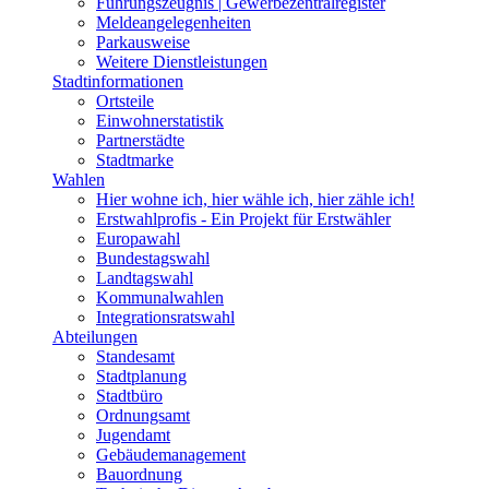
Führungszeugnis | Gewerbezentralregister
Meldeangelegenheiten
Parkausweise
Weitere Dienstleistungen
Stadtinformationen
Ortsteile
Einwohnerstatistik
Partnerstädte
Stadtmarke
Wahlen
Hier wohne ich, hier wähle ich, hier zähle ich!
Erstwahlprofis - Ein Projekt für Erstwähler
Europawahl
Bundestagswahl
Landtagswahl
Kommunalwahlen
Integrationsratswahl
Abteilungen
Standesamt
Stadtplanung
Stadtbüro
Ordnungsamt
Jugendamt
Gebäudemanagement
Bauordnung