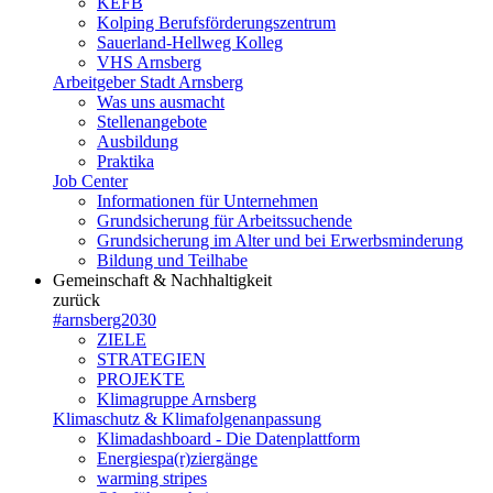
KEFB
Kolping Berufsförderungszentrum
Sauerland-Hellweg Kolleg
VHS Arnsberg
Arbeitgeber Stadt Arnsberg
Was uns ausmacht
Stellenangebote
Ausbildung
Praktika
Job Center
Informationen für Unternehmen
Grundsicherung für Arbeitssuchende
Grundsicherung im Alter und bei Erwerbsminderung
Bildung und Teilhabe
Gemeinschaft & Nachhaltigkeit
zurück
#arnsberg2030
ZIELE
STRATEGIEN
PROJEKTE
Klimagruppe Arnsberg
Klimaschutz & Klimafolgenanpassung
Klimadashboard - Die Datenplattform
Energiespa(r)ziergänge
warming stripes