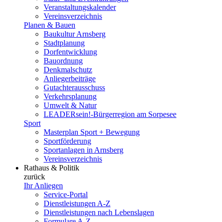
Veranstaltungskalender
Vereinsverzeichnis
Planen & Bauen
Baukultur Arnsberg
Stadtplanung
Dorfentwicklung
Bauordnung
Denkmalschutz
Anliegerbeiträge
Gutachterausschuss
Verkehrsplanung
Umwelt & Natur
LEADERsein!-Bürgerregion am Sorpesee
Sport
Masterplan Sport + Bewegung
Sportförderung
Sportanlagen in Arnsberg
Vereinsverzeichnis
Rathaus & Politik
zurück
Ihr Anliegen
Service-Portal
Dienstleistungen A-Z
Dienstleistungen nach Lebenslagen
Formulare A-Z