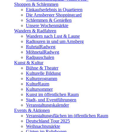
Shoppen & Schlemmen
Einkaufserlebnis in Quartieren
Die Arnsberger Shoppingcard
Schlemmen & Genießen
Unsere Wochenmärkte
Wandern & Radfahren
Wandern nach Lust & Laune
Radtouren in und um Arnsberg
RuhrtalRadweg
MöhnetalRadweg
Radpauschalen
Kunst & Kultur
Bühne & Theater
Kulturelle Bildung
Kulturprogramm
KulturRaum
Kultursommer
Kunst im öffentlichen Raum
Stadt- und Eventführungen
Veranstaltungskalender
Events & Aktionen
Veranstaltungsflächen im öffentlichen Raum
Deutschland Tour 2025
Weihnachtsmärkte
Gärten im Ruhrbogen