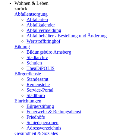
Wohnen & Leben
zurück
Abfallentsorgung
Abfallarten
Abfallkalender
Abfallvermeidung
Abfallbehälter - Bestellung und Änderung
Wertstoffbringhof
Bildung
Bildungsbüro Arnsberg
Stadtarchiv
Schulen
TheaDiPOLIS
Bürgerdienste
Standesamt
Rentenstelle
Service-Portal
Stadtbüro
Einrichtungen
Bürgerstiftung
Feuerwehr & Rettungsdienst
Friedhöfe
Schiedspersonen
Adressverzeichnis
Gesundheit & Soziales