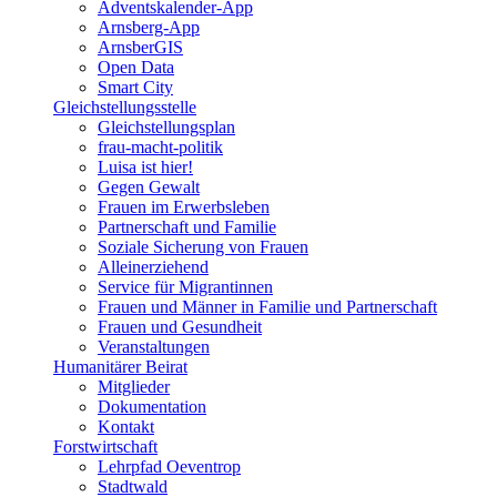
Adventskalender-App
Arnsberg-App
ArnsberGIS
Open Data
Smart City
Gleichstellungsstelle
Gleichstellungsplan
frau-macht-politik
Luisa ist hier!
Gegen Gewalt
Frauen im Erwerbsleben
Partnerschaft und Familie
Soziale Sicherung von Frauen
Alleinerziehend
Service für Migrantinnen
Frauen und Männer in Familie und Partnerschaft
Frauen und Gesundheit
Veranstaltungen
Humanitärer Beirat
Mitglieder
Dokumentation
Kontakt
Forstwirtschaft
Lehrpfad Oeventrop
Stadtwald