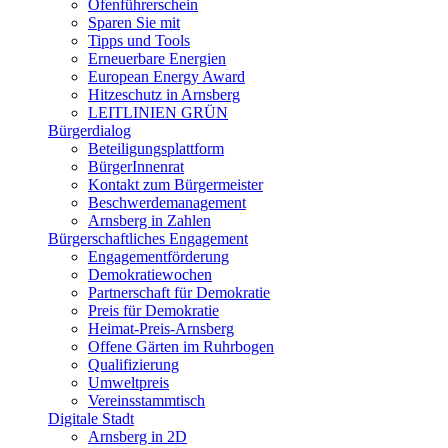
Ofenführerschein
Sparen Sie mit
Tipps und Tools
Erneuerbare Energien
European Energy Award
Hitzeschutz in Arnsberg
LEITLINIEN GRÜN
Bürgerdialog
Beteiligungsplattform
BürgerInnenrat
Kontakt zum Bürgermeister
Beschwerdemanagement
Arnsberg in Zahlen
Bürgerschaftliches Engagement
Engagementförderung
Demokratiewochen
Partnerschaft für Demokratie
Preis für Demokratie
Heimat-Preis-Arnsberg
Offene Gärten im Ruhrbogen
Qualifizierung
Umweltpreis
Vereinsstammtisch
Digitale Stadt
Arnsberg in 2D