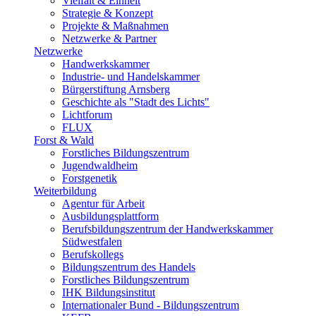
Vielfalt & Einheit
Strategie & Konzept
Projekte & Maßnahmen
Netzwerke & Partner
Netzwerke
Handwerkskammer
Industrie- und Handelskammer
Bürgerstiftung Arnsberg
Geschichte als "Stadt des Lichts"
Lichtforum
FLUX
Forst & Wald
Forstliches Bildungszentrum
Jugendwaldheim
Forstgenetik
Weiterbildung
Agentur für Arbeit
Ausbildungsplattform
Berufsbildungszentrum der Handwerkskammer
Südwestfalen
Berufskollegs
Bildungszentrum des Handels
Forstliches Bildungszentrum
IHK Bildungsinstitut
Internationaler Bund - Bildungszentrum