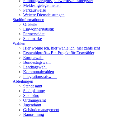
Führungszeugnis | Gewerbezentralregister
Meldeangelegenheiten
Parkausweise
Weitere Dienstleistungen
Stadtinformationen
Ortsteile
Einwohnerstatistik
Partnerstädte
Stadtmarke
Wahlen
Hier wohne ich, hier wähle ich, hier zähle ich!
Erstwahlprofis - Ein Projekt für Erstwähler
Europawahl
Bundestagswahl
Landtagswahl
Kommunalwahlen
Integrationsratswahl
Abteilungen
Standesamt
Stadtplanung
Stadtbüro
Ordnungsamt
Jugendamt
Gebäudemanagement
Bauordnung