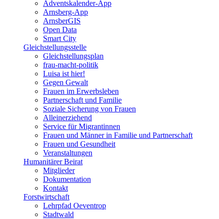
Adventskalender-App
Arnsberg-App
ArnsberGIS
Open Data
Smart City
Gleichstellungsstelle
Gleichstellungsplan
frau-macht-politik
Luisa ist hier!
Gegen Gewalt
Frauen im Erwerbsleben
Partnerschaft und Familie
Soziale Sicherung von Frauen
Alleinerziehend
Service für Migrantinnen
Frauen und Männer in Familie und Partnerschaft
Frauen und Gesundheit
Veranstaltungen
Humanitärer Beirat
Mitglieder
Dokumentation
Kontakt
Forstwirtschaft
Lehrpfad Oeventrop
Stadtwald