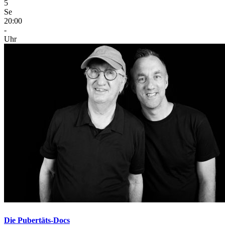
5
Se
20:00
-
Uhr
Die Pubertäts-Docs