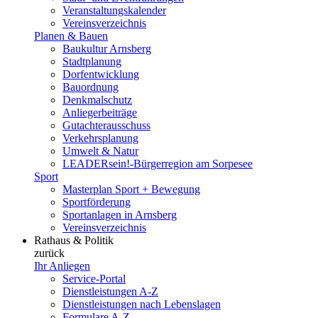
Veranstaltungskalender
Vereinsverzeichnis
Planen & Bauen
Baukultur Arnsberg
Stadtplanung
Dorfentwicklung
Bauordnung
Denkmalschutz
Anliegerbeiträge
Gutachterausschuss
Verkehrsplanung
Umwelt & Natur
LEADERsein!-Bürgerregion am Sorpesee
Sport
Masterplan Sport + Bewegung
Sportförderung
Sportanlagen in Arnsberg
Vereinsverzeichnis
Rathaus & Politik
zurück
Ihr Anliegen
Service-Portal
Dienstleistungen A-Z
Dienstleistungen nach Lebenslagen
Formulare A-Z