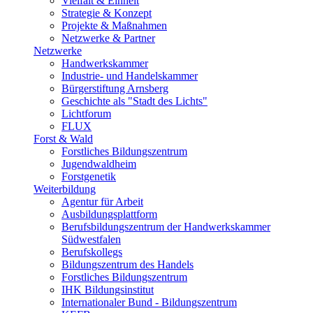
Vielfalt & Einheit
Strategie & Konzept
Projekte & Maßnahmen
Netzwerke & Partner
Netzwerke
Handwerkskammer
Industrie- und Handelskammer
Bürgerstiftung Arnsberg
Geschichte als "Stadt des Lichts"
Lichtforum
FLUX
Forst & Wald
Forstliches Bildungszentrum
Jugendwaldheim
Forstgenetik
Weiterbildung
Agentur für Arbeit
Ausbildungsplattform
Berufsbildungszentrum der Handwerkskammer
Südwestfalen
Berufskollegs
Bildungszentrum des Handels
Forstliches Bildungszentrum
IHK Bildungsinstitut
Internationaler Bund - Bildungszentrum