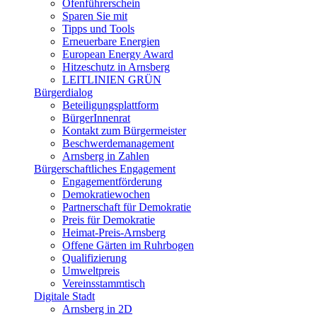
Ofenführerschein
Sparen Sie mit
Tipps und Tools
Erneuerbare Energien
European Energy Award
Hitzeschutz in Arnsberg
LEITLINIEN GRÜN
Bürgerdialog
Beteiligungsplattform
BürgerInnenrat
Kontakt zum Bürgermeister
Beschwerdemanagement
Arnsberg in Zahlen
Bürgerschaftliches Engagement
Engagementförderung
Demokratiewochen
Partnerschaft für Demokratie
Preis für Demokratie
Heimat-Preis-Arnsberg
Offene Gärten im Ruhrbogen
Qualifizierung
Umweltpreis
Vereinsstammtisch
Digitale Stadt
Arnsberg in 2D