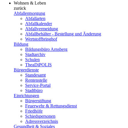
Wohnen & Leben
zurück
Abfallentsorgung
Abfallarten
Abfallkalender
Abfallvermeidung
Abfallbehälter - Bestellung und Änderung
Wertstoffbringhof
Bildung
Bildungsbüro Arnsberg
Stadtarchiv
Schulen
TheaDiPOLIS
Bürgerdienste
Standesamt
Rentenstelle
Service-Portal
Stadtbüro
Einrichtungen
Bürgerstiftung
Feuerwehr & Rettungsdienst
Friedhöfe
Schiedspersonen
Adressverzeichnis
Gesundheit & Soziales