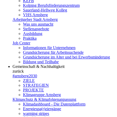
KEFB
Kolping Berufsförderungszentrum
Sauerland-Hellweg Kolleg
VHS Arnsberg
Arbeitgeber Stadt Arnsberg
Was uns ausmacht
Stellenangebote
Ausbildung
Praktika
Job Center
Informationen für Unternehmen
Grundsicherung für Arbeitssuchende
Grundsicherung im Alter und bei Erwerbsminderung
Bildung und Teilhabe
Gemeinschaft & Nachhaltigkeit
zurück
#arnsberg2030
ZIELE
STRATEGIEN
PROJEKTE
Klimagruppe Arnsberg
Klimaschutz & Klimafolgenanpassung
Klimadashboard - Die Datenplattform
Energiespa(r)ziergänge
warming stripes