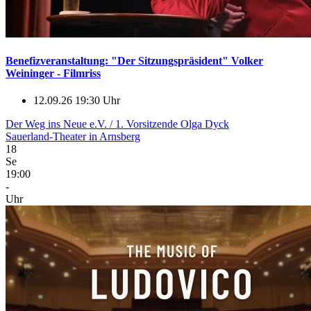
Benefizveranstaltung: "Der Sitzungspräsident" Volker
Weininger - Filmriss
12.09.26 19:30 Uhr
Der Weg ins Neue e.V. / 1. Vorsitzende Olga Dyck
Sauerland-Theater in Arnsberg
18
Se
19:00
-
Uhr