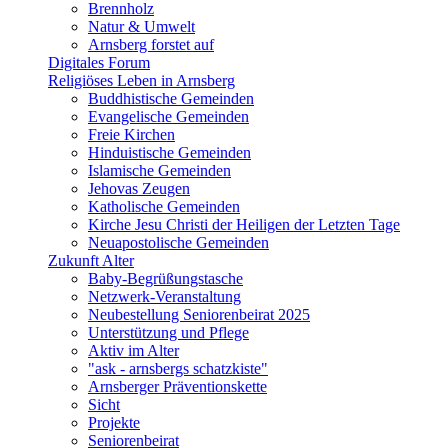
Brennholz
Natur & Umwelt
Arnsberg forstet auf
Digitales Forum
Religiöses Leben in Arnsberg
Buddhistische Gemeinden
Evangelische Gemeinden
Freie Kirchen
Hinduistische Gemeinden
Islamische Gemeinden
Jehovas Zeugen
Katholische Gemeinden
Kirche Jesu Christi der Heiligen der Letzten Tage
Neuapostolische Gemeinden
Zukunft Alter
Baby-Begrüßungstasche
Netzwerk-Veranstaltung
Neubestellung Seniorenbeirat 2025
Unterstützung und Pflege
Aktiv im Alter
"ask - arnsbergs schatzkiste"
Arnsberger Präventionskette
Sicht
Projekte
Seniorenbeirat