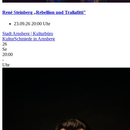
René Steinberg „Rebellion und Trallafitti"
23.09.26 20:00 Uhr
Stadt Arnsberg | Kulturbüro
KulturSchmiede in Arnsberg
26
Se
20:00
-
Uhr