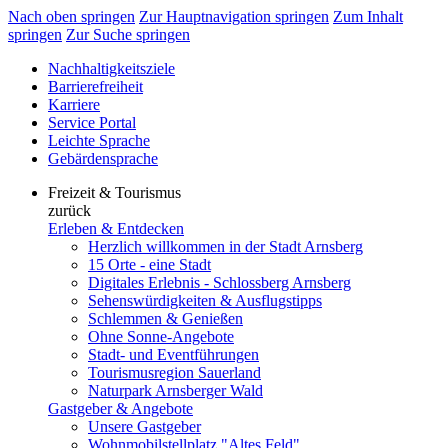
Nach oben springen
Zur Hauptnavigation springen
Zum Inhalt
springen
Zur Suche springen
Nachhaltigkeitsziele
Barrierefreiheit
Karriere
Service Portal
Leichte Sprache
Gebärdensprache
Freizeit & Tourismus
zurück
Erleben & Entdecken
Herzlich willkommen in der Stadt Arnsberg
15 Orte - eine Stadt
Digitales Erlebnis - Schlossberg Arnsberg
Sehenswürdigkeiten & Ausflugstipps
Schlemmen & Genießen
Ohne Sonne-Angebote
Stadt- und Eventführungen
Tourismusregion Sauerland
Naturpark Arnsberger Wald
Gastgeber & Angebote
Unsere Gastgeber
Wohnmobilstellplatz "Altes Feld"