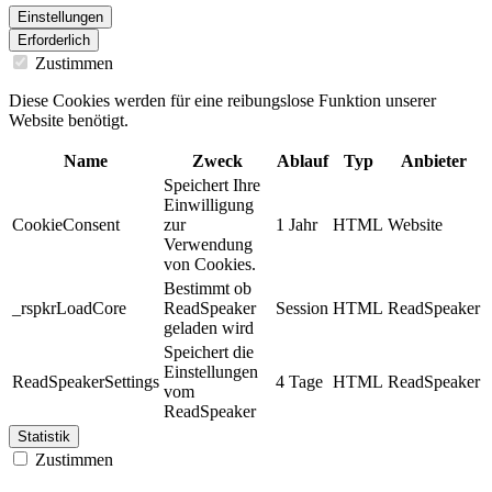
Einstellungen
Erforderlich
Zustimmen
Diese Cookies werden für eine reibungslose Funktion unserer
Website benötigt.
Name
Zweck
Ablauf
Typ
Anbieter
Speichert Ihre
Einwilligung
CookieConsent
zur
1 Jahr
HTML
Website
Verwendung
von Cookies.
Bestimmt ob
_rspkrLoadCore
ReadSpeaker
Session
HTML
ReadSpeaker
geladen wird
Speichert die
Einstellungen
ReadSpeakerSettings
4 Tage
HTML
ReadSpeaker
vom
ReadSpeaker
Statistik
Zustimmen