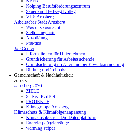
KEFB
Kolping Berufsförderungszentrum
Sauerland-Hellweg Kolleg
VHS Arnsberg
Arbeitgeber Stadt Arnsberg
Was uns ausmacht
Stellenangebote
Ausbildung
Praktika
Job Center
Informationen für Unternehmen
Grundsicherung für Arbeitssuchende
Grundsicherung im Alter und bei Erwerbsminderung
Bildung und Teilhabe
Gemeinschaft & Nachhaltigkeit
zurück
#arnsberg2030
ZIELE
STRATEGIEN
PROJEKTE
Klimagruppe Arnsberg
Klimaschutz & Klimafolgenanpassung
Klimadashboard - Die Datenplattform
Energiespa(r)ziergänge
warming stripes