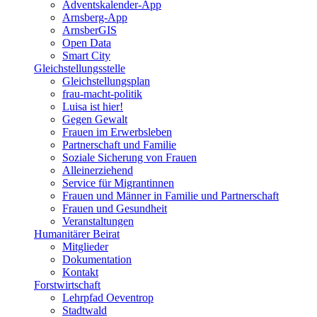
Adventskalender-App
Arnsberg-App
ArnsberGIS
Open Data
Smart City
Gleichstellungsstelle
Gleichstellungsplan
frau-macht-politik
Luisa ist hier!
Gegen Gewalt
Frauen im Erwerbsleben
Partnerschaft und Familie
Soziale Sicherung von Frauen
Alleinerziehend
Service für Migrantinnen
Frauen und Männer in Familie und Partnerschaft
Frauen und Gesundheit
Veranstaltungen
Humanitärer Beirat
Mitglieder
Dokumentation
Kontakt
Forstwirtschaft
Lehrpfad Oeventrop
Stadtwald