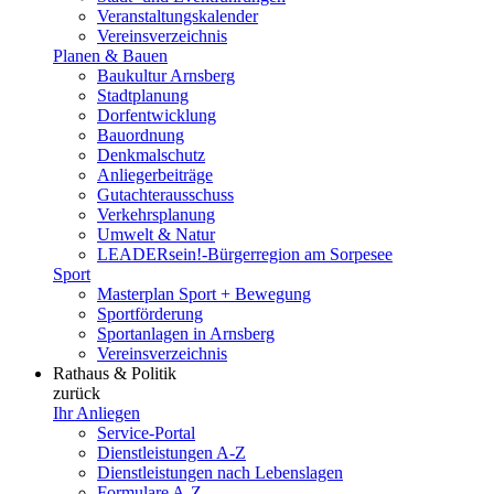
Veranstaltungskalender
Vereinsverzeichnis
Planen & Bauen
Baukultur Arnsberg
Stadtplanung
Dorfentwicklung
Bauordnung
Denkmalschutz
Anliegerbeiträge
Gutachterausschuss
Verkehrsplanung
Umwelt & Natur
LEADERsein!-Bürgerregion am Sorpesee
Sport
Masterplan Sport + Bewegung
Sportförderung
Sportanlagen in Arnsberg
Vereinsverzeichnis
Rathaus & Politik
zurück
Ihr Anliegen
Service-Portal
Dienstleistungen A-Z
Dienstleistungen nach Lebenslagen
Formulare A-Z