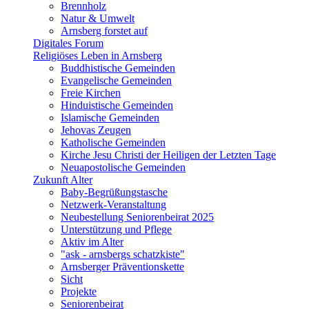
Brennholz
Natur & Umwelt
Arnsberg forstet auf
Digitales Forum
Religiöses Leben in Arnsberg
Buddhistische Gemeinden
Evangelische Gemeinden
Freie Kirchen
Hinduistische Gemeinden
Islamische Gemeinden
Jehovas Zeugen
Katholische Gemeinden
Kirche Jesu Christi der Heiligen der Letzten Tage
Neuapostolische Gemeinden
Zukunft Alter
Baby-Begrüßungstasche
Netzwerk-Veranstaltung
Neubestellung Seniorenbeirat 2025
Unterstützung und Pflege
Aktiv im Alter
"ask - arnsbergs schatzkiste"
Arnsberger Präventionskette
Sicht
Projekte
Seniorenbeirat