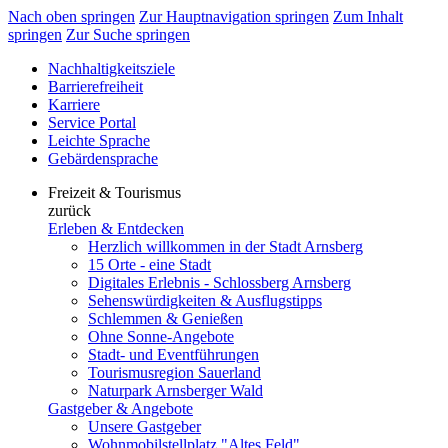
Nach oben springen
Zur Hauptnavigation springen
Zum Inhalt
springen
Zur Suche springen
Nachhaltigkeitsziele
Barrierefreiheit
Karriere
Service Portal
Leichte Sprache
Gebärdensprache
Freizeit & Tourismus
zurück
Erleben & Entdecken
Herzlich willkommen in der Stadt Arnsberg
15 Orte - eine Stadt
Digitales Erlebnis - Schlossberg Arnsberg
Sehenswürdigkeiten & Ausflugstipps
Schlemmen & Genießen
Ohne Sonne-Angebote
Stadt- und Eventführungen
Tourismusregion Sauerland
Naturpark Arnsberger Wald
Gastgeber & Angebote
Unsere Gastgeber
Wohnmobilstellplatz "Altes Feld"