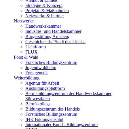
Vielfalt & Einheit
Strategie & Konzept
Projekte & Maßnahmen
Netzwerke & Partner
Netzwerke
Handwerkskammer
Industrie- und Handelskammer
Bürgerstiftung Arnsberg
Geschichte als "Stadt des Lichts"
Lichtforum
FLUX
Forst & Wald
Forstliches Bildungszentrum
Jugendwaldheim
Forstgenetik
Weiterbildung
Agentur für Arbeit
Ausbildungsplattform
Berufsbildungszentrum der Handwerkskammer
Südwestfalen
Berufskollegs
Bildungszentrum des Handels
Forstliches Bildungszentrum
IHK Bildungsinstitut
Internationaler Bund - Bildungszentrum