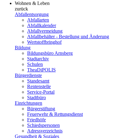
Wohnen & Leben
zurück
Abfallentsorgung
Abfallarten
Abfallkalender
Abfallvermeidung
Abfallbehälter - Bestellung und Änderung
Wertstoffbringhof
Bildung
Bildungsbüro Arnsberg
Stadtarchiv
Schulen
TheaDiPOLIS
Bürgerdienste
Standesamt
Rentenstelle
Service-Portal
Stadtbüro
Einrichtungen
Bürgerstiftung
Feuerwehr & Rettungsdienst
Friedhöfe
Schiedspersonen
Adressverzeichnis
Gesundheit & Soziales