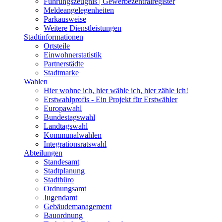
Führungszeugnis | Gewerbezentralregister
Meldeangelegenheiten
Parkausweise
Weitere Dienstleistungen
Stadtinformationen
Ortsteile
Einwohnerstatistik
Partnerstädte
Stadtmarke
Wahlen
Hier wohne ich, hier wähle ich, hier zähle ich!
Erstwahlprofis - Ein Projekt für Erstwähler
Europawahl
Bundestagswahl
Landtagswahl
Kommunalwahlen
Integrationsratswahl
Abteilungen
Standesamt
Stadtplanung
Stadtbüro
Ordnungsamt
Jugendamt
Gebäudemanagement
Bauordnung