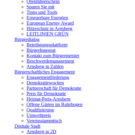
Ofenführerschein
Sparen Sie mit
Tipps und Tools
Erneuerbare Energien
European Energy Award
Hitzeschutz in Arnsberg
LEITLINIEN GRÜN
Bürgerdialog
Beteiligungsplattform
BürgerInnenrat
Kontakt zum Bürgermeister
Beschwerdemanagement
Arnsberg in Zahlen
Bürgerschaftliches Engagement
Engagementförderung
Demokratiewochen
Partnerschaft für Demokratie
Preis für Demokratie
Heimat-Preis-Arnsberg
Offene Gärten im Ruhrbogen
Qualifizierung
Umweltpreis
Vereinsstammtisch
Digitale Stadt
Arnsberg in 2D