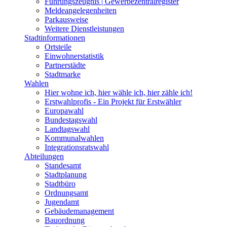
Führungszeugnis | Gewerbezentralregister
Meldeangelegenheiten
Parkausweise
Weitere Dienstleistungen
Stadtinformationen
Ortsteile
Einwohnerstatistik
Partnerstädte
Stadtmarke
Wahlen
Hier wohne ich, hier wähle ich, hier zähle ich!
Erstwahlprofis - Ein Projekt für Erstwähler
Europawahl
Bundestagswahl
Landtagswahl
Kommunalwahlen
Integrationsratswahl
Abteilungen
Standesamt
Stadtplanung
Stadtbüro
Ordnungsamt
Jugendamt
Gebäudemanagement
Bauordnung