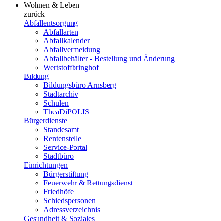
Wohnen & Leben
zurück
Abfallentsorgung
Abfallarten
Abfallkalender
Abfallvermeidung
Abfallbehälter - Bestellung und Änderung
Wertstoffbringhof
Bildung
Bildungsbüro Arnsberg
Stadtarchiv
Schulen
TheaDiPOLIS
Bürgerdienste
Standesamt
Rentenstelle
Service-Portal
Stadtbüro
Einrichtungen
Bürgerstiftung
Feuerwehr & Rettungsdienst
Friedhöfe
Schiedspersonen
Adressverzeichnis
Gesundheit & Soziales