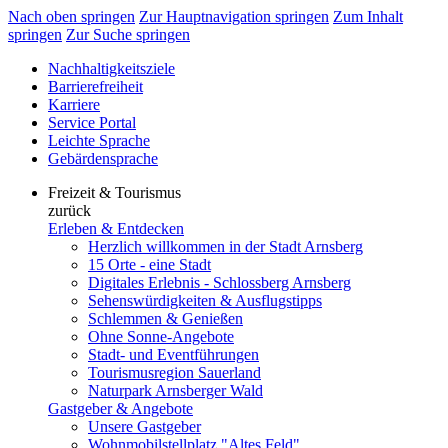
Nach oben springen
Zur Hauptnavigation springen
Zum Inhalt
springen
Zur Suche springen
Nachhaltigkeitsziele
Barrierefreiheit
Karriere
Service Portal
Leichte Sprache
Gebärdensprache
Freizeit & Tourismus
zurück
Erleben & Entdecken
Herzlich willkommen in der Stadt Arnsberg
15 Orte - eine Stadt
Digitales Erlebnis - Schlossberg Arnsberg
Sehenswürdigkeiten & Ausflugstipps
Schlemmen & Genießen
Ohne Sonne-Angebote
Stadt- und Eventführungen
Tourismusregion Sauerland
Naturpark Arnsberger Wald
Gastgeber & Angebote
Unsere Gastgeber
Wohnmobilstellplatz "Altes Feld"