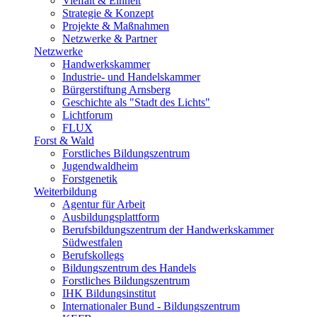
Vielfalt & Einheit
Strategie & Konzept
Projekte & Maßnahmen
Netzwerke & Partner
Netzwerke
Handwerkskammer
Industrie- und Handelskammer
Bürgerstiftung Arnsberg
Geschichte als "Stadt des Lichts"
Lichtforum
FLUX
Forst & Wald
Forstliches Bildungszentrum
Jugendwaldheim
Forstgenetik
Weiterbildung
Agentur für Arbeit
Ausbildungsplattform
Berufsbildungszentrum der Handwerkskammer
Südwestfalen
Berufskollegs
Bildungszentrum des Handels
Forstliches Bildungszentrum
IHK Bildungsinstitut
Internationaler Bund - Bildungszentrum