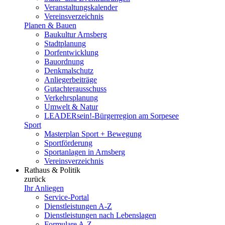
Veranstaltungskalender
Vereinsverzeichnis
Planen & Bauen
Baukultur Arnsberg
Stadtplanung
Dorfentwicklung
Bauordnung
Denkmalschutz
Anliegerbeiträge
Gutachterausschuss
Verkehrsplanung
Umwelt & Natur
LEADERsein!-Bürgerregion am Sorpesee
Sport
Masterplan Sport + Bewegung
Sportförderung
Sportanlagen in Arnsberg
Vereinsverzeichnis
Rathaus & Politik
zurück
Ihr Anliegen
Service-Portal
Dienstleistungen A-Z
Dienstleistungen nach Lebenslagen
Formulare A-Z