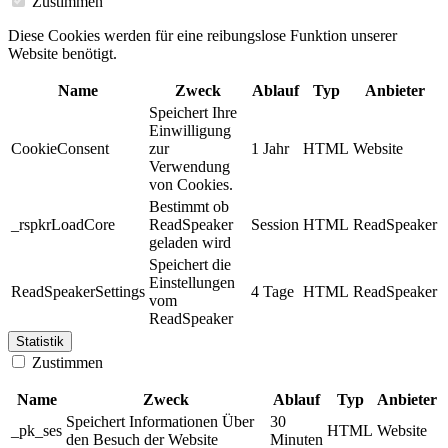
Zustimmen
Diese Cookies werden für eine reibungslose Funktion unserer
Website benötigt.
Name
Zweck
Ablauf
Typ
Anbieter
Speichert Ihre
Einwilligung
CookieConsent
zur
1 Jahr
HTML
Website
Verwendung
von Cookies.
Bestimmt ob
_rspkrLoadCore
ReadSpeaker
Session
HTML
ReadSpeaker
geladen wird
Speichert die
Einstellungen
ReadSpeakerSettings
4 Tage
HTML
ReadSpeaker
vom
ReadSpeaker
Statistik
Zustimmen
Name
Zweck
Ablauf
Typ
Anbieter
Speichert Informationen Über
30
_pk_ses
HTML
Website
den Besuch der Website
Minuten