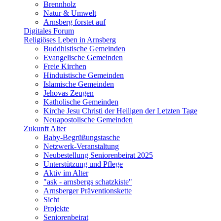
Brennholz
Natur & Umwelt
Arnsberg forstet auf
Digitales Forum
Religiöses Leben in Arnsberg
Buddhistische Gemeinden
Evangelische Gemeinden
Freie Kirchen
Hinduistische Gemeinden
Islamische Gemeinden
Jehovas Zeugen
Katholische Gemeinden
Kirche Jesu Christi der Heiligen der Letzten Tage
Neuapostolische Gemeinden
Zukunft Alter
Baby-Begrüßungstasche
Netzwerk-Veranstaltung
Neubestellung Seniorenbeirat 2025
Unterstützung und Pflege
Aktiv im Alter
"ask - arnsbergs schatzkiste"
Arnsberger Präventionskette
Sicht
Projekte
Seniorenbeirat