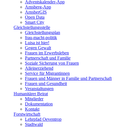
Adventskalender-App
Arnsberg-App
ArnsberGIS
Open Data
Smart City
Gleichstellungsstelle
Gleichstellungsplan
frau-macht-politik
Luisa ist hier!
Gegen Gewalt
Frauen im Erwerbsleben
Partnerschaft und Familie
Soziale Sicherung von Frauen
Alleinerziehend
Service für Migrantinnen
Frauen und Männer in Familie und Partnerschaft
Frauen und Gesundheit
Veranstaltungen
Humanitärer Beirat
Mitglieder
Dokumentation
Kontakt
Forstwirtschaft
Lehrpfad Oeventrop
Stadtwald