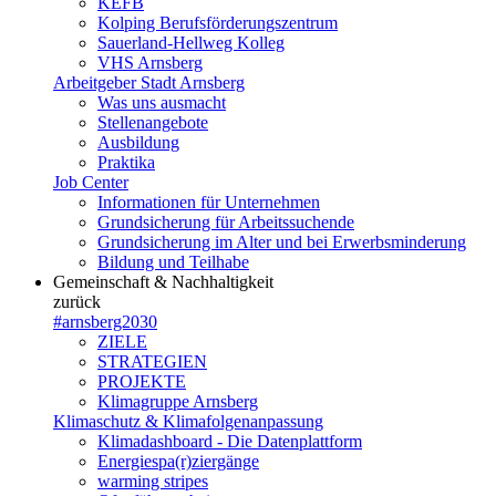
KEFB
Kolping Berufsförderungszentrum
Sauerland-Hellweg Kolleg
VHS Arnsberg
Arbeitgeber Stadt Arnsberg
Was uns ausmacht
Stellenangebote
Ausbildung
Praktika
Job Center
Informationen für Unternehmen
Grundsicherung für Arbeitssuchende
Grundsicherung im Alter und bei Erwerbsminderung
Bildung und Teilhabe
Gemeinschaft & Nachhaltigkeit
zurück
#arnsberg2030
ZIELE
STRATEGIEN
PROJEKTE
Klimagruppe Arnsberg
Klimaschutz & Klimafolgenanpassung
Klimadashboard - Die Datenplattform
Energiespa(r)ziergänge
warming stripes