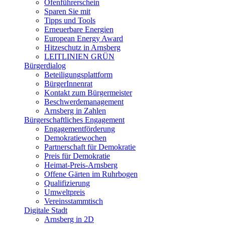
Ofenführerschein
Sparen Sie mit
Tipps und Tools
Erneuerbare Energien
European Energy Award
Hitzeschutz in Arnsberg
LEITLINIEN GRÜN
Bürgerdialog
Beteiligungsplattform
BürgerInnenrat
Kontakt zum Bürgermeister
Beschwerdemanagement
Arnsberg in Zahlen
Bürgerschaftliches Engagement
Engagementförderung
Demokratiewochen
Partnerschaft für Demokratie
Preis für Demokratie
Heimat-Preis-Arnsberg
Offene Gärten im Ruhrbogen
Qualifizierung
Umweltpreis
Vereinsstammtisch
Digitale Stadt
Arnsberg in 2D