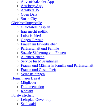
Adventskalender-App
Arnsberg-App
ArnsberGIS
Open Data
Smart City
Gleichstellungsstelle
Gleichstellungsplan
frau-macht-politik
Luisa ist hier!
Gegen Gewalt
Frauen im Erwerbsleben
Partnerschaft und Familie
Soziale Sicherung von Frauen
Alleinerziehend
Service für Migrantinnen
Frauen und Männer in Familie und Partnerschaft
Frauen und Gesundheit
Veranstaltungen
Humanitärer Beirat
Mitglieder
Dokumentation
Kontakt
Forstwirtschaft
Lehrpfad Oeventrop
Stadtwald