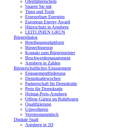
Ofenführerschein
Sparen Sie mit
Tipps und Tools
Erneuerbare Energien
European Energy Award
Hitzeschutz in Arnsberg
LEITLINIEN GRÜN
Bürgerdialog
Beteiligungsplattform
BürgerInnenrat
Kontakt zum Bürgermeister
Beschwerdemanagement
Arnsberg in Zahlen
Bürgerschaftliches Engagement
Engagementförderung
Demokratiewochen
Partnerschaft für Demokratie
Preis für Demokratie
Heimat-Preis-Arnsberg
Offene Gärten im Ruhrbogen
Qualifizierung
Umweltpreis
Vereinsstammtisch
Digitale Stadt
Arnsberg in 2D