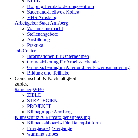
KEFB
Kolping Berufsförderungszentrum
Sauerland-Hellweg Kolleg
VHS Arnsberg
Arbeitgeber Stadt Arnsberg
Was uns ausmacht
Stellenangebote
Ausbildung
Praktika
Job Center
Informationen für Unternehmen
Grundsicherung für Arbeitssuchende
Grundsicherung im Alter und bei Erwerbsminderung
Bildung und Teilhabe
Gemeinschaft & Nachhaltigkeit
zurück
#arnsberg2030
ZIELE
STRATEGIEN
PROJEKTE
Klimagruppe Arnsberg
Klimaschutz & Klimafolgenanpassung
Klimadashboard - Die Datenplattform
Energiespa(r)ziergänge
warming stripes