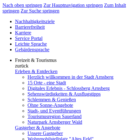
Nach oben springen
Zur Hauptnavigation springen
Zum Inhalt
springen
Zur Suche springen
Nachhaltigkeitsziele
Barrierefreiheit
Karriere
Service Portal
Leichte Sprache
Gebärdensprache
Freizeit & Tourismus
zurück
Erleben & Entdecken
Herzlich willkommen in der Stadt Arnsberg
15 Orte - eine Stadt
Digitales Erlebnis - Schlossberg Arnsberg
Sehenswürdigkeiten & Ausflugstipps
Schlemmen & Genießen
Ohne Sonne-Angebote
Stadt- und Eventführungen
Tourismusregion Sauerland
Naturpark Arnsberger Wald
Gastgeber & Angebote
Unsere Gastgeber
Wohnmobilstellplatz "Altes Feld"