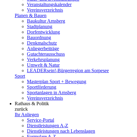
Veranstaltungskalender
Vereinsverzeichnis
Planen & Bauen
Baukultur Arnsberg
Stadtplanung
Dorfentwicklung
Bauordnung
Denkmalschutz
Anliegerbeiträge
Gutachterausschuss
Verkehrsplanung
Umwelt & Natur
LEADERsein!-Bürgerregion am Sorpesee
Sport
Masterplan Sport + Bewegung
Sportförderung
Sportanlagen in Arnsberg
Vereinsverzeichnis
Rathaus & Politik
zurück
Ihr Anliegen
Service-Portal
Dienstleistungen A-Z
Dienstleistungen nach Lebenslagen
Formulare A-Z