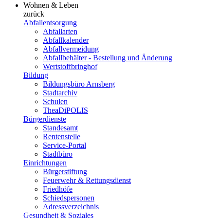
Wohnen & Leben
zurück
Abfallentsorgung
Abfallarten
Abfallkalender
Abfallvermeidung
Abfallbehälter - Bestellung und Änderung
Wertstoffbringhof
Bildung
Bildungsbüro Arnsberg
Stadtarchiv
Schulen
TheaDiPOLIS
Bürgerdienste
Standesamt
Rentenstelle
Service-Portal
Stadtbüro
Einrichtungen
Bürgerstiftung
Feuerwehr & Rettungsdienst
Friedhöfe
Schiedspersonen
Adressverzeichnis
Gesundheit & Soziales