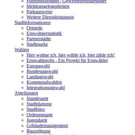
Führungszeugnis | Gewerbezentralregister
Meldeangelegenheiten
Parkausweise
Weitere Dienstleistungen
Stadtinformationen
Ortsteile
Einwohnerstatistik
Partnerstädte
Stadtmarke
Wahlen
Hier wohne ich, hier wähle ich, hier zähle ich!
Erstwahlprofis - Ein Projekt für Erstwähler
Europawahl
Bundestagswahl
Landtagswahl
Kommunalwahlen
Integrationsratswahl
Abteilungen
Standesamt
Stadtplanung
Stadtbüro
Ordnungsamt
Jugendamt
Gebäudemanagement
Bauordnung