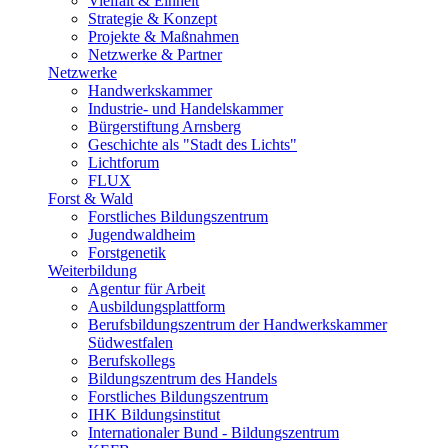
Vielfalt & Einheit
Strategie & Konzept
Projekte & Maßnahmen
Netzwerke & Partner
Netzwerke
Handwerkskammer
Industrie- und Handelskammer
Bürgerstiftung Arnsberg
Geschichte als "Stadt des Lichts"
Lichtforum
FLUX
Forst & Wald
Forstliches Bildungszentrum
Jugendwaldheim
Forstgenetik
Weiterbildung
Agentur für Arbeit
Ausbildungsplattform
Berufsbildungszentrum der Handwerkskammer
Südwestfalen
Berufskollegs
Bildungszentrum des Handels
Forstliches Bildungszentrum
IHK Bildungsinstitut
Internationaler Bund - Bildungszentrum