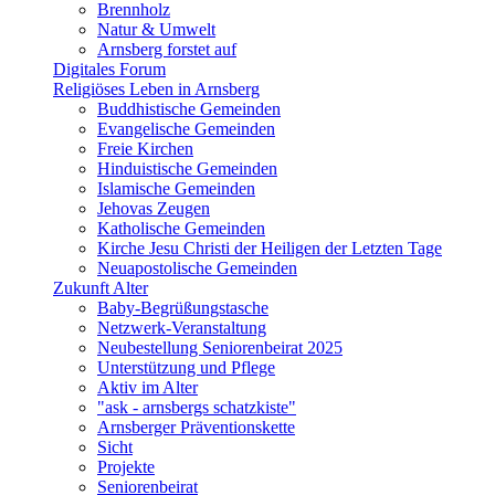
Brennholz
Natur & Umwelt
Arnsberg forstet auf
Digitales Forum
Religiöses Leben in Arnsberg
Buddhistische Gemeinden
Evangelische Gemeinden
Freie Kirchen
Hinduistische Gemeinden
Islamische Gemeinden
Jehovas Zeugen
Katholische Gemeinden
Kirche Jesu Christi der Heiligen der Letzten Tage
Neuapostolische Gemeinden
Zukunft Alter
Baby-Begrüßungstasche
Netzwerk-Veranstaltung
Neubestellung Seniorenbeirat 2025
Unterstützung und Pflege
Aktiv im Alter
"ask - arnsbergs schatzkiste"
Arnsberger Präventionskette
Sicht
Projekte
Seniorenbeirat