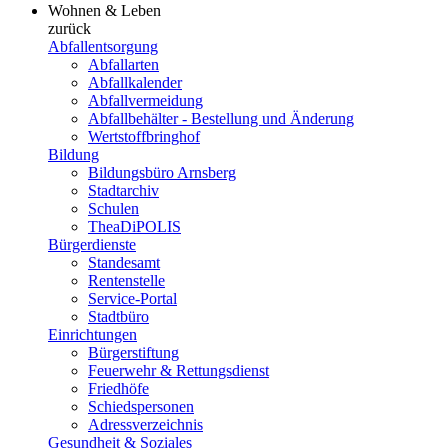
Wohnen & Leben
zurück
Abfallentsorgung
Abfallarten
Abfallkalender
Abfallvermeidung
Abfallbehälter - Bestellung und Änderung
Wertstoffbringhof
Bildung
Bildungsbüro Arnsberg
Stadtarchiv
Schulen
TheaDiPOLIS
Bürgerdienste
Standesamt
Rentenstelle
Service-Portal
Stadtbüro
Einrichtungen
Bürgerstiftung
Feuerwehr & Rettungsdienst
Friedhöfe
Schiedspersonen
Adressverzeichnis
Gesundheit & Soziales