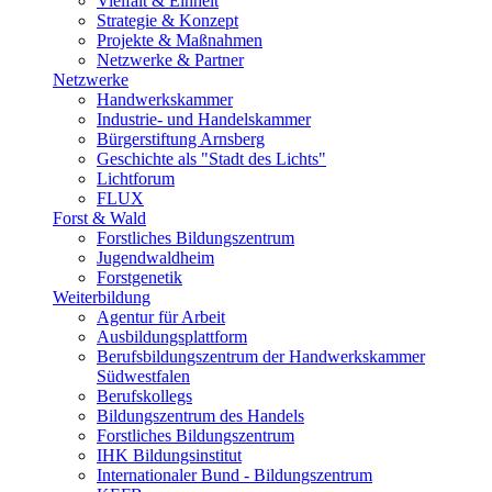
Vielfalt & Einheit
Strategie & Konzept
Projekte & Maßnahmen
Netzwerke & Partner
Netzwerke
Handwerkskammer
Industrie- und Handelskammer
Bürgerstiftung Arnsberg
Geschichte als "Stadt des Lichts"
Lichtforum
FLUX
Forst & Wald
Forstliches Bildungszentrum
Jugendwaldheim
Forstgenetik
Weiterbildung
Agentur für Arbeit
Ausbildungsplattform
Berufsbildungszentrum der Handwerkskammer
Südwestfalen
Berufskollegs
Bildungszentrum des Handels
Forstliches Bildungszentrum
IHK Bildungsinstitut
Internationaler Bund - Bildungszentrum