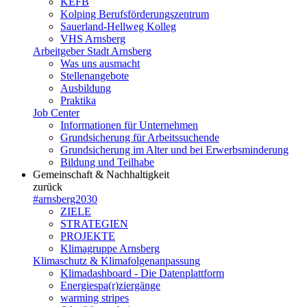
KEFB
Kolping Berufsförderungszentrum
Sauerland-Hellweg Kolleg
VHS Arnsberg
Arbeitgeber Stadt Arnsberg
Was uns ausmacht
Stellenangebote
Ausbildung
Praktika
Job Center
Informationen für Unternehmen
Grundsicherung für Arbeitssuchende
Grundsicherung im Alter und bei Erwerbsminderung
Bildung und Teilhabe
Gemeinschaft & Nachhaltigkeit
zurück
#arnsberg2030
ZIELE
STRATEGIEN
PROJEKTE
Klimagruppe Arnsberg
Klimaschutz & Klimafolgenanpassung
Klimadashboard - Die Datenplattform
Energiespa(r)ziergänge
warming stripes