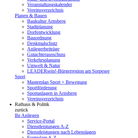
Veranstaltungskalender
Vereinsverzeichnis
Planen & Bauen
Baukultur Arnsberg
Stadtplanung
Dorfentwicklung
Bauordnung
Denkmalschutz
Anliegerbeiträge
Gutachterausschuss
Verkehrsplanung
Umwelt & Natur
LEADERsein!-Bürgerregion am Sorpesee
Sport
Masterplan Sport + Bewegung
Sportförderung
Sportanlagen in Arnsberg
Vereinsverzeichnis
Rathaus & Politik
zurück
Ihr Anliegen
Service-Portal
Dienstleistungen A-Z
Dienstleistungen nach Lebenslagen
Formulare A-Z