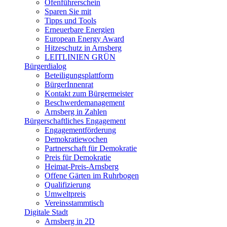
Ofenführerschein
Sparen Sie mit
Tipps und Tools
Erneuerbare Energien
European Energy Award
Hitzeschutz in Arnsberg
LEITLINIEN GRÜN
Bürgerdialog
Beteiligungsplattform
BürgerInnenrat
Kontakt zum Bürgermeister
Beschwerdemanagement
Arnsberg in Zahlen
Bürgerschaftliches Engagement
Engagementförderung
Demokratiewochen
Partnerschaft für Demokratie
Preis für Demokratie
Heimat-Preis-Arnsberg
Offene Gärten im Ruhrbogen
Qualifizierung
Umweltpreis
Vereinsstammtisch
Digitale Stadt
Arnsberg in 2D