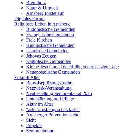
Brennholz
Natur & Umwelt
Arnsberg forstet auf
Digitales Forum
Religiöses Leben in Arnsberg
Buddhistische Gemeinden
Evangelische Gemeinden
Freie Kirchen
Hinduistische Gemeinden
Islamische Gemeinden
Jehovas Zeugen
Katholische Gemeinden
Kirche Jesu Christi der Heiligen der Letzten Tage
Neuapostolische Gemeinden
Zukunft Alter
Baby-Begrüßungstasche
Netzwerk-Veranstaltung
Neubestellung Seniorenbeirat 2025
Unterstützung und Pflege
Aktiv im Alter
"ask - arnsbergs schatzkiste"
Arnsberger Präventionskette
Sicht
Projekte
Seniorenbeirat