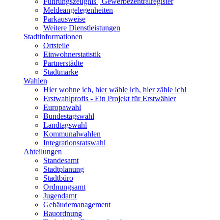
Führungszeugnis | Gewerbezentralregister
Meldeangelegenheiten
Parkausweise
Weitere Dienstleistungen
Stadtinformationen
Ortsteile
Einwohnerstatistik
Partnerstädte
Stadtmarke
Wahlen
Hier wohne ich, hier wähle ich, hier zähle ich!
Erstwahlprofis - Ein Projekt für Erstwähler
Europawahl
Bundestagswahl
Landtagswahl
Kommunalwahlen
Integrationsratswahl
Abteilungen
Standesamt
Stadtplanung
Stadtbüro
Ordnungsamt
Jugendamt
Gebäudemanagement
Bauordnung