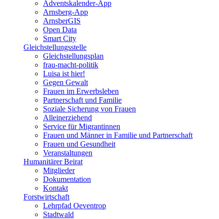
Adventskalender-App
Arnsberg-App
ArnsberGIS
Open Data
Smart City
Gleichstellungsstelle
Gleichstellungsplan
frau-macht-politik
Luisa ist hier!
Gegen Gewalt
Frauen im Erwerbsleben
Partnerschaft und Familie
Soziale Sicherung von Frauen
Alleinerziehend
Service für Migrantinnen
Frauen und Männer in Familie und Partnerschaft
Frauen und Gesundheit
Veranstaltungen
Humanitärer Beirat
Mitglieder
Dokumentation
Kontakt
Forstwirtschaft
Lehrpfad Oeventrop
Stadtwald