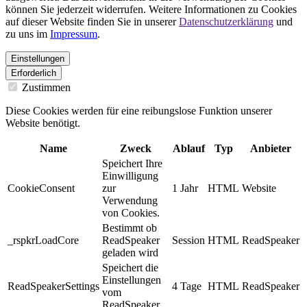
können Sie jederzeit widerrufen. Weitere Informationen zu Cookies
auf dieser Website finden Sie in unserer
Datenschutzerklärung
und
zu uns im
Impressum
.
Einstellungen
Erforderlich
Zustimmen
Diese Cookies werden für eine reibungslose Funktion unserer
Website benötigt.
Name
Zweck
Ablauf
Typ
Anbieter
Speichert Ihre
Einwilligung
CookieConsent
zur
1 Jahr
HTML
Website
Verwendung
von Cookies.
Bestimmt ob
_rspkrLoadCore
ReadSpeaker
Session
HTML
ReadSpeaker
geladen wird
Speichert die
Einstellungen
ReadSpeakerSettings
4 Tage
HTML
ReadSpeaker
vom
ReadSpeaker