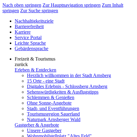
Nach oben springen
Zur Hauptnavigation springen
Zum Inhalt
springen
Zur Suche springen
Nachhaltigkeitsziele
Barrierefreiheit
Karriere
Service Portal
Leichte Sprache
Gebärdensprache
Freizeit & Tourismus
zurück
Erleben & Entdecken
Herzlich willkommen in der Stadt Arnsberg
15 Orte - eine Stadt
Digitales Erlebnis - Schlossberg Arnsberg
Sehenswürdigkeiten & Ausflugstipps
Schlemmen & Genießen
Ohne Sonne-Angebote
Stadt- und Eventführungen
Tourismusregion Sauerland
Naturpark Arnsberger Wald
Gastgeber & Angebote
Unsere Gastgeber
Wohnmobilstellplatz "Altes Feld"