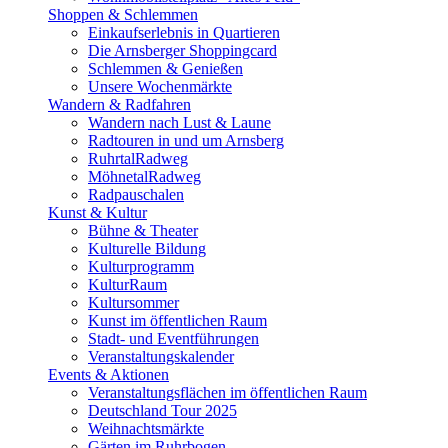
Shoppen & Schlemmen
Einkaufserlebnis in Quartieren
Die Arnsberger Shoppingcard
Schlemmen & Genießen
Unsere Wochenmärkte
Wandern & Radfahren
Wandern nach Lust & Laune
Radtouren in und um Arnsberg
RuhrtalRadweg
MöhnetalRadweg
Radpauschalen
Kunst & Kultur
Bühne & Theater
Kulturelle Bildung
Kulturprogramm
KulturRaum
Kultursommer
Kunst im öffentlichen Raum
Stadt- und Eventführungen
Veranstaltungskalender
Events & Aktionen
Veranstaltungsflächen im öffentlichen Raum
Deutschland Tour 2025
Weihnachtsmärkte
Gärten im Ruhrbogen