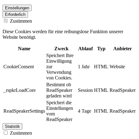
Einstellungen
Erforderlich
Zustimmen
Diese Cookies werden für eine reibungslose Funktion unserer
Website benötigt.
Name
Zweck
Ablauf
Typ
Anbieter
Speichert Ihre
Einwilligung
CookieConsent
zur
1 Jahr
HTML
Website
Verwendung
von Cookies.
Bestimmt ob
_rspkrLoadCore
ReadSpeaker
Session
HTML
ReadSpeaker
geladen wird
Speichert die
Einstellungen
ReadSpeakerSettings
4 Tage
HTML
ReadSpeaker
vom
ReadSpeaker
Statistik
Zustimmen