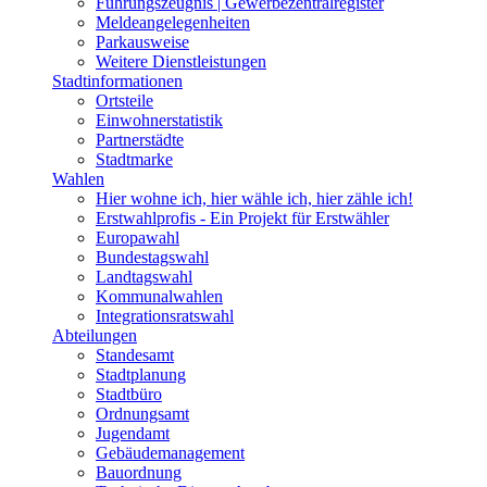
Führungszeugnis | Gewerbezentralregister
Meldeangelegenheiten
Parkausweise
Weitere Dienstleistungen
Stadtinformationen
Ortsteile
Einwohnerstatistik
Partnerstädte
Stadtmarke
Wahlen
Hier wohne ich, hier wähle ich, hier zähle ich!
Erstwahlprofis - Ein Projekt für Erstwähler
Europawahl
Bundestagswahl
Landtagswahl
Kommunalwahlen
Integrationsratswahl
Abteilungen
Standesamt
Stadtplanung
Stadtbüro
Ordnungsamt
Jugendamt
Gebäudemanagement
Bauordnung