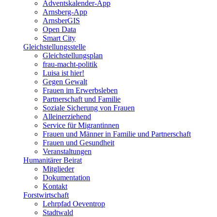
Adventskalender-App
Arnsberg-App
ArnsberGIS
Open Data
Smart City
Gleichstellungsstelle
Gleichstellungsplan
frau-macht-politik
Luisa ist hier!
Gegen Gewalt
Frauen im Erwerbsleben
Partnerschaft und Familie
Soziale Sicherung von Frauen
Alleinerziehend
Service für Migrantinnen
Frauen und Männer in Familie und Partnerschaft
Frauen und Gesundheit
Veranstaltungen
Humanitärer Beirat
Mitglieder
Dokumentation
Kontakt
Forstwirtschaft
Lehrpfad Oeventrop
Stadtwald