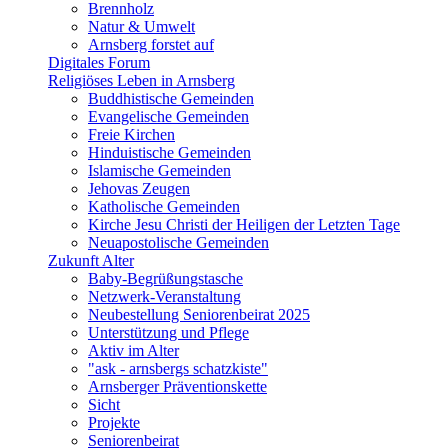
Brennholz
Natur & Umwelt
Arnsberg forstet auf
Digitales Forum
Religiöses Leben in Arnsberg
Buddhistische Gemeinden
Evangelische Gemeinden
Freie Kirchen
Hinduistische Gemeinden
Islamische Gemeinden
Jehovas Zeugen
Katholische Gemeinden
Kirche Jesu Christi der Heiligen der Letzten Tage
Neuapostolische Gemeinden
Zukunft Alter
Baby-Begrüßungstasche
Netzwerk-Veranstaltung
Neubestellung Seniorenbeirat 2025
Unterstützung und Pflege
Aktiv im Alter
"ask - arnsbergs schatzkiste"
Arnsberger Präventionskette
Sicht
Projekte
Seniorenbeirat