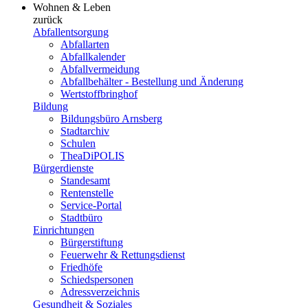
Wohnen & Leben
zurück
Abfallentsorgung
Abfallarten
Abfallkalender
Abfallvermeidung
Abfallbehälter - Bestellung und Änderung
Wertstoffbringhof
Bildung
Bildungsbüro Arnsberg
Stadtarchiv
Schulen
TheaDiPOLIS
Bürgerdienste
Standesamt
Rentenstelle
Service-Portal
Stadtbüro
Einrichtungen
Bürgerstiftung
Feuerwehr & Rettungsdienst
Friedhöfe
Schiedspersonen
Adressverzeichnis
Gesundheit & Soziales