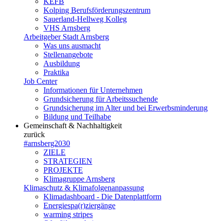
KEFB
Kolping Berufsförderungszentrum
Sauerland-Hellweg Kolleg
VHS Arnsberg
Arbeitgeber Stadt Arnsberg
Was uns ausmacht
Stellenangebote
Ausbildung
Praktika
Job Center
Informationen für Unternehmen
Grundsicherung für Arbeitssuchende
Grundsicherung im Alter und bei Erwerbsminderung
Bildung und Teilhabe
Gemeinschaft & Nachhaltigkeit
zurück
#arnsberg2030
ZIELE
STRATEGIEN
PROJEKTE
Klimagruppe Arnsberg
Klimaschutz & Klimafolgenanpassung
Klimadashboard - Die Datenplattform
Energiespa(r)ziergänge
warming stripes