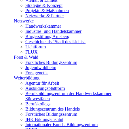
Vielfalt & Einheit
Strategie & Konzept
Projekte & Maßnahmen
Netzwerke & Partner
Netzwerke
Handwerkskammer
Industrie- und Handelskammer
Bürgerstiftung Arnsberg
Geschichte als "Stadt des Lichts"
Lichtforum
FLUX
Forst & Wald
Forstliches Bildungszentrum
Jugendwaldheim
Forstgenetik
Weiterbildung
Agentur für Arbeit
Ausbildungsplattform
Berufsbildungszentrum der Handwerkskammer
Südwestfalen
Berufskollegs
Bildungszentrum des Handels
Forstliches Bildungszentrum
IHK Bildungsinstitut
Internationaler Bund - Bildungszentrum