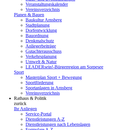
Veranstaltungskalender
Vereinsverzeichnis
Planen & Bauen
Baukultur Arnsberg
Stadtplanung
Dorfentwicklung
Bauordnung
Denkmalschutz
Anliegerbeiträge
Gutachterausschuss
Verkehrsplanung
Umwelt & Natur
LEADERsein!-Bürgerregion am Sorpesee
Sport
Masterplan Sport + Bewegung
Sportförderung
Sportanlagen in Arnsberg
Vereinsverzeichnis
Rathaus & Politik
zurück
Ihr Anliegen
Service-Portal
Dienstleistungen A-Z
Dienstleistungen nach Lebenslagen
Formulare A-Z