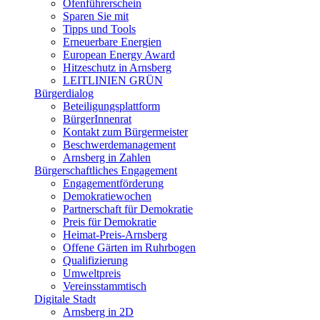
Ofenführerschein
Sparen Sie mit
Tipps und Tools
Erneuerbare Energien
European Energy Award
Hitzeschutz in Arnsberg
LEITLINIEN GRÜN
Bürgerdialog
Beteiligungsplattform
BürgerInnenrat
Kontakt zum Bürgermeister
Beschwerdemanagement
Arnsberg in Zahlen
Bürgerschaftliches Engagement
Engagementförderung
Demokratiewochen
Partnerschaft für Demokratie
Preis für Demokratie
Heimat-Preis-Arnsberg
Offene Gärten im Ruhrbogen
Qualifizierung
Umweltpreis
Vereinsstammtisch
Digitale Stadt
Arnsberg in 2D