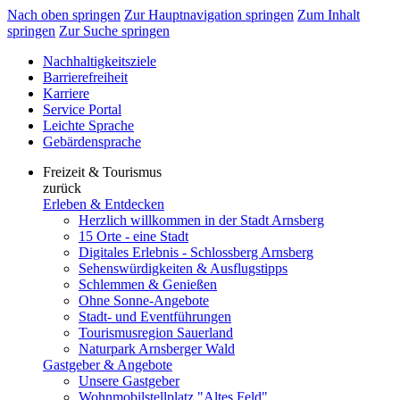
Nach oben springen
Zur Hauptnavigation springen
Zum Inhalt
springen
Zur Suche springen
Nachhaltigkeitsziele
Barrierefreiheit
Karriere
Service Portal
Leichte Sprache
Gebärdensprache
Freizeit & Tourismus
zurück
Erleben & Entdecken
Herzlich willkommen in der Stadt Arnsberg
15 Orte - eine Stadt
Digitales Erlebnis - Schlossberg Arnsberg
Sehenswürdigkeiten & Ausflugstipps
Schlemmen & Genießen
Ohne Sonne-Angebote
Stadt- und Eventführungen
Tourismusregion Sauerland
Naturpark Arnsberger Wald
Gastgeber & Angebote
Unsere Gastgeber
Wohnmobilstellplatz "Altes Feld"