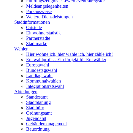
Führungszeugnis | Gewerbezentralregister
Meldeangelegenheiten
Parkausweise
Weitere Dienstleistungen
Stadtinformationen
Ortsteile
Einwohnerstatistik
Partnerstädte
Stadtmarke
Wahlen
Hier wohne ich, hier wähle ich, hier zähle ich!
Erstwahlprofis - Ein Projekt für Erstwähler
Europawahl
Bundestagswahl
Landtagswahl
Kommunalwahlen
Integrationsratswahl
Abteilungen
Standesamt
Stadtplanung
Stadtbüro
Ordnungsamt
Jugendamt
Gebäudemanagement
Bauordnung