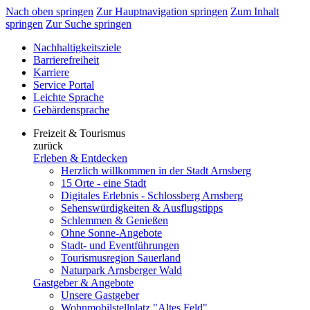
Nach oben springen
Zur Hauptnavigation springen
Zum Inhalt
springen
Zur Suche springen
Nachhaltigkeitsziele
Barrierefreiheit
Karriere
Service Portal
Leichte Sprache
Gebärdensprache
Freizeit & Tourismus
zurück
Erleben & Entdecken
Herzlich willkommen in der Stadt Arnsberg
15 Orte - eine Stadt
Digitales Erlebnis - Schlossberg Arnsberg
Sehenswürdigkeiten & Ausflugstipps
Schlemmen & Genießen
Ohne Sonne-Angebote
Stadt- und Eventführungen
Tourismusregion Sauerland
Naturpark Arnsberger Wald
Gastgeber & Angebote
Unsere Gastgeber
Wohnmobilstellplatz "Altes Feld"