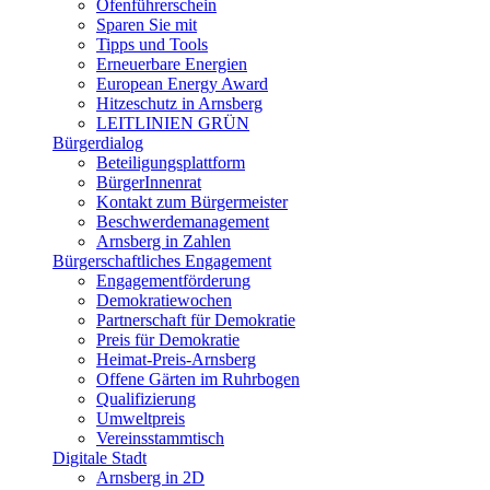
Ofenführerschein
Sparen Sie mit
Tipps und Tools
Erneuerbare Energien
European Energy Award
Hitzeschutz in Arnsberg
LEITLINIEN GRÜN
Bürgerdialog
Beteiligungsplattform
BürgerInnenrat
Kontakt zum Bürgermeister
Beschwerdemanagement
Arnsberg in Zahlen
Bürgerschaftliches Engagement
Engagementförderung
Demokratiewochen
Partnerschaft für Demokratie
Preis für Demokratie
Heimat-Preis-Arnsberg
Offene Gärten im Ruhrbogen
Qualifizierung
Umweltpreis
Vereinsstammtisch
Digitale Stadt
Arnsberg in 2D