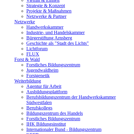
Vielfalt & Einheit
Strategie & Konzept
Projekte & Maßnahmen
Netzwerke & Partner
Netzwerke
Handwerkskammer
Industrie- und Handelskammer
Bürgerstiftung Arnsberg
Geschichte als "Stadt des Lichts"
Lichtforum
FLUX
Forst & Wald
Forstliches Bildungszentrum
Jugendwaldheim
Forstgenetik
Weiterbildung
Agentur für Arbeit
Ausbildungsplattform
Berufsbildungszentrum der Handwerkskammer
Südwestfalen
Berufskollegs
Bildungszentrum des Handels
Forstliches Bildungszentrum
IHK Bildungsinstitut
Internationaler Bund - Bildungszentrum