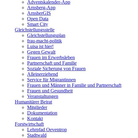
Adventskalender-App
Arnsberg-App
ArnsberGIS
Open Data
Smart City
Gleichstellungsstelle
Gleichstellungsplan
frau-macht-politik
Luisa ist hier!
Gegen Gewalt
Frauen im Erwerbsleben
Partnerschaft und Familie
Soziale Sicherung von Frauen
Alleinerziehend
Service für Migrantinnen
Frauen und Männer in Familie und Partnerschaft
Frauen und Gesundheit
Veranstaltungen
Humanitärer Beirat
Mitglieder
Dokumentation
Kontakt
Forstwirtschaft
Lehrpfad Oeventrop
Stadtwald