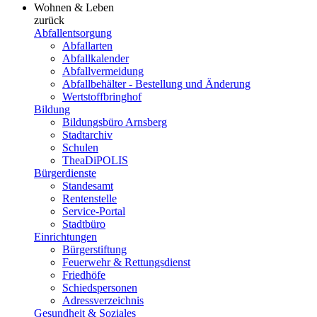
Wohnen & Leben
zurück
Abfallentsorgung
Abfallarten
Abfallkalender
Abfallvermeidung
Abfallbehälter - Bestellung und Änderung
Wertstoffbringhof
Bildung
Bildungsbüro Arnsberg
Stadtarchiv
Schulen
TheaDiPOLIS
Bürgerdienste
Standesamt
Rentenstelle
Service-Portal
Stadtbüro
Einrichtungen
Bürgerstiftung
Feuerwehr & Rettungsdienst
Friedhöfe
Schiedspersonen
Adressverzeichnis
Gesundheit & Soziales