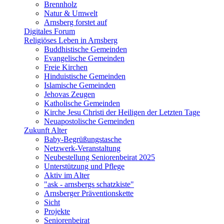
Brennholz
Natur & Umwelt
Arnsberg forstet auf
Digitales Forum
Religiöses Leben in Arnsberg
Buddhistische Gemeinden
Evangelische Gemeinden
Freie Kirchen
Hinduistische Gemeinden
Islamische Gemeinden
Jehovas Zeugen
Katholische Gemeinden
Kirche Jesu Christi der Heiligen der Letzten Tage
Neuapostolische Gemeinden
Zukunft Alter
Baby-Begrüßungstasche
Netzwerk-Veranstaltung
Neubestellung Seniorenbeirat 2025
Unterstützung und Pflege
Aktiv im Alter
"ask - arnsbergs schatzkiste"
Arnsberger Präventionskette
Sicht
Projekte
Seniorenbeirat