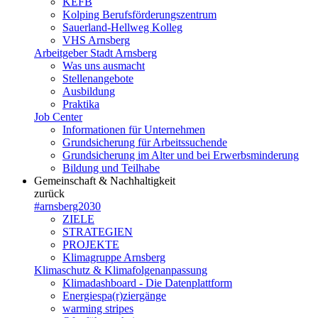
KEFB
Kolping Berufsförderungszentrum
Sauerland-Hellweg Kolleg
VHS Arnsberg
Arbeitgeber Stadt Arnsberg
Was uns ausmacht
Stellenangebote
Ausbildung
Praktika
Job Center
Informationen für Unternehmen
Grundsicherung für Arbeitssuchende
Grundsicherung im Alter und bei Erwerbsminderung
Bildung und Teilhabe
Gemeinschaft & Nachhaltigkeit
zurück
#arnsberg2030
ZIELE
STRATEGIEN
PROJEKTE
Klimagruppe Arnsberg
Klimaschutz & Klimafolgenanpassung
Klimadashboard - Die Datenplattform
Energiespa(r)ziergänge
warming stripes