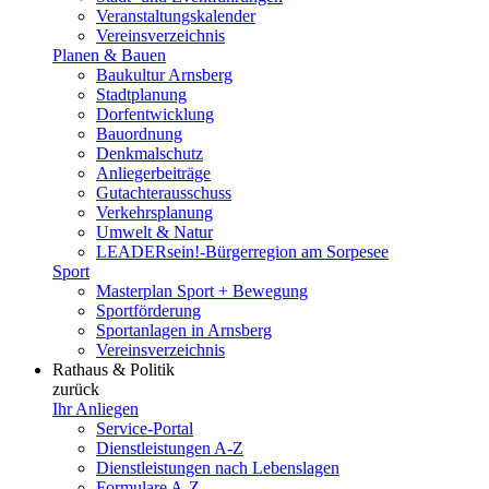
Veranstaltungskalender
Vereinsverzeichnis
Planen & Bauen
Baukultur Arnsberg
Stadtplanung
Dorfentwicklung
Bauordnung
Denkmalschutz
Anliegerbeiträge
Gutachterausschuss
Verkehrsplanung
Umwelt & Natur
LEADERsein!-Bürgerregion am Sorpesee
Sport
Masterplan Sport + Bewegung
Sportförderung
Sportanlagen in Arnsberg
Vereinsverzeichnis
Rathaus & Politik
zurück
Ihr Anliegen
Service-Portal
Dienstleistungen A-Z
Dienstleistungen nach Lebenslagen
Formulare A-Z