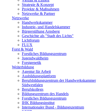
Vielfalt & Einheit
Strategie & Konzept
Projekte & Maßnahmen
Netzwerke & Partner
Netzwerke
Handwerkskammer
Industrie- und Handelskammer
Bürgerstiftung Arnsberg
Geschichte als "Stadt des Lichts"
Lichtforum
FLUX
Forst & Wald
Forstliches Bildungszentrum
Jugendwaldheim
Forstgenetik
Weiterbildung
Agentur für Arbeit
Ausbildungsplattform
Berufsbildungszentrum der Handwerkskammer
Südwestfalen
Berufskollegs
Bildungszentrum des Handels
Forstliches Bildungszentrum
IHK Bildungsinstitut
Internationaler Bund - Bildungszentrum