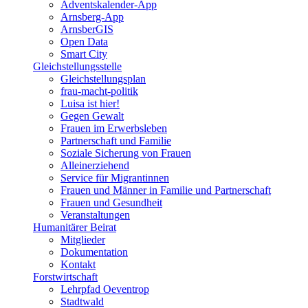
Adventskalender-App
Arnsberg-App
ArnsberGIS
Open Data
Smart City
Gleichstellungsstelle
Gleichstellungsplan
frau-macht-politik
Luisa ist hier!
Gegen Gewalt
Frauen im Erwerbsleben
Partnerschaft und Familie
Soziale Sicherung von Frauen
Alleinerziehend
Service für Migrantinnen
Frauen und Männer in Familie und Partnerschaft
Frauen und Gesundheit
Veranstaltungen
Humanitärer Beirat
Mitglieder
Dokumentation
Kontakt
Forstwirtschaft
Lehrpfad Oeventrop
Stadtwald