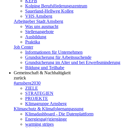
KEFB
Kolping Berufsförderungszentrum
Sauerland-Hellweg Kolleg
VHS Arnsberg
Arbeitgeber Stadt Arnsberg
Was uns ausmacht
Stellenangebote
Ausbildung
Praktika
Job Center
Informationen für Unternehmen
Grundsicherung für Arbeitssuchende
Grundsicherung im Alter und bei Erwerbsminderung
Bildung und Teilhabe
Gemeinschaft & Nachhaltigkeit
zurück
#arnsberg2030
ZIELE
STRATEGIEN
PROJEKTE
Klimagruppe Arnsberg
Klimaschutz & Klimafolgenanpassung
Klimadashboard - Die Datenplattform
Energiespa(r)ziergänge
warming stripes