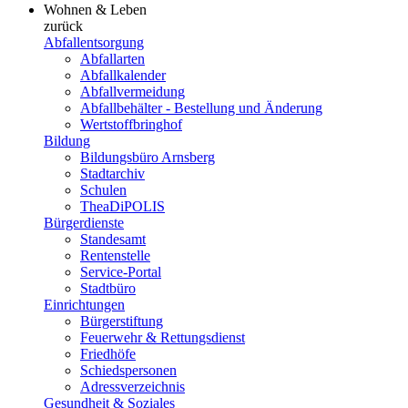
Wohnen & Leben
zurück
Abfallentsorgung
Abfallarten
Abfallkalender
Abfallvermeidung
Abfallbehälter - Bestellung und Änderung
Wertstoffbringhof
Bildung
Bildungsbüro Arnsberg
Stadtarchiv
Schulen
TheaDiPOLIS
Bürgerdienste
Standesamt
Rentenstelle
Service-Portal
Stadtbüro
Einrichtungen
Bürgerstiftung
Feuerwehr & Rettungsdienst
Friedhöfe
Schiedspersonen
Adressverzeichnis
Gesundheit & Soziales