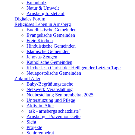
Brennholz
Natur & Umwelt
Arnsberg forstet auf
Digitales Forum
Religiöses Leben in Arnsberg
Buddhistische Gemeinden
Evangelische Gemeinden
Freie Kirchen
Hinduistische Gemeinden
Islamische Gemeinden
Jehovas Zeugen
Katholische Gemeinden
Kirche Jesu Christi der Heiligen der Letzten Tage
Neuapostolische Gemeinden
Zukunft Alter
Baby-Begrüßungstasche
Netzwerk-Veranstaltung
Neubestellung Seniorenbeirat 2025
Unterstützung und Pflege
Aktiv im Alter
"ask - arnsbergs schatzkiste"
Arnsberger Präventionskette
Sicht
Projekte
Seniorenbeirat