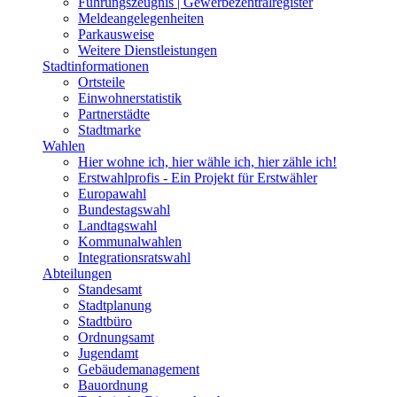
Führungszeugnis | Gewerbezentralregister
Meldeangelegenheiten
Parkausweise
Weitere Dienstleistungen
Stadtinformationen
Ortsteile
Einwohnerstatistik
Partnerstädte
Stadtmarke
Wahlen
Hier wohne ich, hier wähle ich, hier zähle ich!
Erstwahlprofis - Ein Projekt für Erstwähler
Europawahl
Bundestagswahl
Landtagswahl
Kommunalwahlen
Integrationsratswahl
Abteilungen
Standesamt
Stadtplanung
Stadtbüro
Ordnungsamt
Jugendamt
Gebäudemanagement
Bauordnung