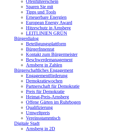
Ofenführerschein
Sparen Sie mit
Tipps und Tools
Erneuerbare Energien
European Energy Award
Hitzeschutz in Arnsberg
LEITLINIEN GRÜN
Bürgerdialog
Beteiligungsplattform
BürgerInnenrat
Kontakt zum Bürgermeister
Beschwerdemanagement
Arnsberg in Zahlen
Bürgerschaftliches Engagement
Engagementförderung
Demokratiewochen
Partnerschaft für Demokratie
Preis für Demokratie
Heimat-Preis-Arnsberg
Offene Gärten im Ruhrbogen
Qualifizierung
Umweltpreis
Vereinsstammtisch
Digitale Stadt
Arnsberg in 2D