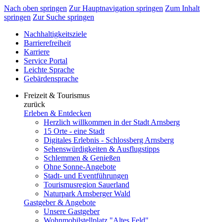
Nach oben springen
Zur Hauptnavigation springen
Zum Inhalt
springen
Zur Suche springen
Nachhaltigkeitsziele
Barrierefreiheit
Karriere
Service Portal
Leichte Sprache
Gebärdensprache
Freizeit & Tourismus
zurück
Erleben & Entdecken
Herzlich willkommen in der Stadt Arnsberg
15 Orte - eine Stadt
Digitales Erlebnis - Schlossberg Arnsberg
Sehenswürdigkeiten & Ausflugstipps
Schlemmen & Genießen
Ohne Sonne-Angebote
Stadt- und Eventführungen
Tourismusregion Sauerland
Naturpark Arnsberger Wald
Gastgeber & Angebote
Unsere Gastgeber
Wohnmobilstellplatz "Altes Feld"