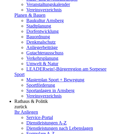
Veranstaltungskalender
Vereinsverzeichnis
Planen & Bauen
Baukultur Arnsberg
Stadtplanung
Dorfentwicklung
Bauordnung
Denkmalschutz
Anliegerbeiträge
Gutachterausschuss
Verkehrsplanung
Umwelt & Natur
LEADERsein!-Bürgerregion am Sorpesee
Sport
Masterplan Sport + Bewegung
Sportförderung
Sportanlagen in Arnsberg
Vereinsverzeichnis
Rathaus & Politik
zurück
Ihr Anliegen
Service-Portal
Dienstleistungen A-Z
Dienstleistungen nach Lebenslagen
Formulare A-Z