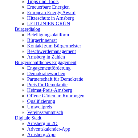
Tipps und Tools
Erneuerbare Energien
European Energy Award
Hitzeschutz in Arnsberg
LEITLINIEN GRÜN
Bürgerdialog
Beteiligungsplattform
BürgerInnenrat
Kontakt zum Bürgermeister
Beschwerdemanagement
Arnsberg in Zahlen
Bürgerschaftliches Engagement
Engagementförderung
Demokratiewochen
Partnerschaft für Demokratie
Preis für Demokratie
Heimat-Preis-Arnsberg
Offene Gärten im Ruhrbogen
Qualifizierung
Umweltpreis
Vereinsstammtisch
Digitale Stadt
Arnsberg in 2D
Adventskalender-App
Arnsberg-App