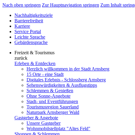
Nach oben springen
Zur Hauptnavigation springen
Zum Inhalt spring
Nachhaltigkeitsziele
Barrierefreiheit
Karriere
Service Portal
Leichte Sprache
Gebärdensprache
Freizeit & Tourismus
zurück
Erleben & Entdecken
Herzlich willkommen in der Stadt Arnsberg
15 Orte - eine Stadt
Digitales Erlebnis - Schlossberg Arnsberg
Sehenswürdigkeiten & Ausflugstipps
Schlemmen & Genießen
Ohne Sonne-Angebote
Stadt- und Eventführungen
Tourismusregion Sauerland
Naturpark Arnsberger Wald
Gastgeber & Angebote
Unsere Gastgeber
Wohnmobilstellplatz "Altes Feld"
Shoppen & Schlemmen