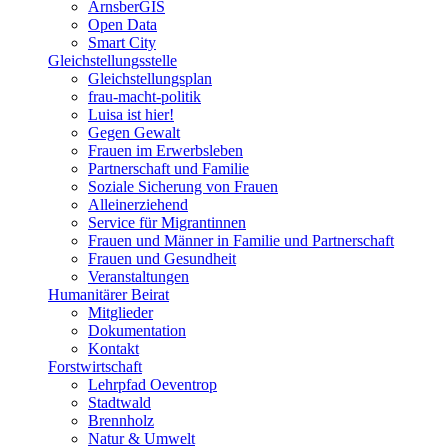
ArnsberGIS
Open Data
Smart City
Gleichstellungsstelle
Gleichstellungsplan
frau-macht-politik
Luisa ist hier!
Gegen Gewalt
Frauen im Erwerbsleben
Partnerschaft und Familie
Soziale Sicherung von Frauen
Alleinerziehend
Service für Migrantinnen
Frauen und Männer in Familie und Partnerschaft
Frauen und Gesundheit
Veranstaltungen
Humanitärer Beirat
Mitglieder
Dokumentation
Kontakt
Forstwirtschaft
Lehrpfad Oeventrop
Stadtwald
Brennholz
Natur & Umwelt