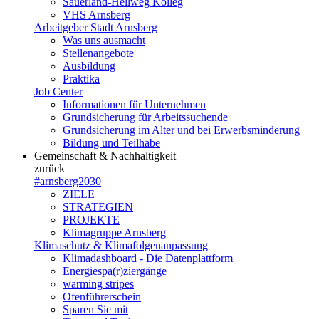
Sauerland-Hellweg Kolleg
VHS Arnsberg
Arbeitgeber Stadt Arnsberg
Was uns ausmacht
Stellenangebote
Ausbildung
Praktika
Job Center
Informationen für Unternehmen
Grundsicherung für Arbeitssuchende
Grundsicherung im Alter und bei Erwerbsminderung
Bildung und Teilhabe
Gemeinschaft & Nachhaltigkeit
zurück
#arnsberg2030
ZIELE
STRATEGIEN
PROJEKTE
Klimagruppe Arnsberg
Klimaschutz & Klimafolgenanpassung
Klimadashboard - Die Datenplattform
Energiespa(r)ziergänge
warming stripes
Ofenführerschein
Sparen Sie mit