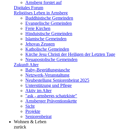
Arnsberg forstet auf
Digitales Forum
Religiöses Leben in Arnsberg
Buddhistische Gemeinden
Evangelische Gemeinden
Freie Kirchen
Hinduistische Gemeinden
Islamische Gemeinden
Jehovas Zeugen
Katholische Gemeinden
Kirche Jesu Christi der Heiligen der Letzten Tage
Neuapostolische Gemeinden
Zukunft Alter
Baby-Begrüßungstasche
Netzwerk-Veranstaltung
Neubestellung Seniorenbeirat 2025
Unterstützung und Pflege
Aktiv im Alter
"ask - arnsbergs schatzkiste"
Arnsberger Präventionskette
Sicht
Projekte
Seniorenbeirat
Wohnen & Leben
zurück