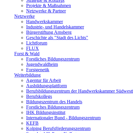
Strategie & Konzept
Projekte & Maßnahmen
Netzwerke & Partner
Netzwerke
Handwerkskammer
Industrie- und Handelskammer
Bürgerstiftung Arnsberg
Geschichte als "Stadt des Lichts"
Lichtforum
FLUX
Forst & Wald
Forstliches Bildungszentrum
Jugendwaldheim
Forstgenetik
Weiterbildung
Agentur für Arbeit
Ausbildungsplattform
Berufsbildungszentrum der Handwerkskammer Südwestf
Berufskollegs
Bildungszentrum des Handels
Forstliches Bildungszentrum
IHK Bildungsinstitut
Internationaler Bund - Bildungszentrum
KEFB
Kolping Berufsförderungszentrum