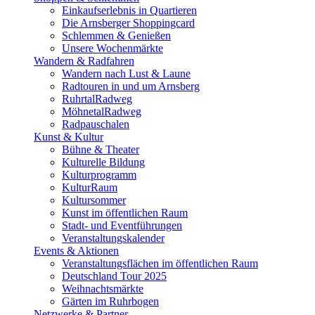
Einkaufserlebnis in Quartieren
Die Arnsberger Shoppingcard
Schlemmen & Genießen
Unsere Wochenmärkte
Wandern & Radfahren
Wandern nach Lust & Laune
Radtouren in und um Arnsberg
RuhrtalRadweg
MöhnetalRadweg
Radpauschalen
Kunst & Kultur
Bühne & Theater
Kulturelle Bildung
Kulturprogramm
KulturRaum
Kultursommer
Kunst im öffentlichen Raum
Stadt- und Eventführungen
Veranstaltungskalender
Events & Aktionen
Veranstaltungsflächen im öffentlichen Raum
Deutschland Tour 2025
Weihnachtsmärkte
Gärten im Ruhrbogen
Netzwerke & Partner