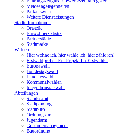
Führungszeugnis | Gewerbezentralregister
Meldeangelegenheiten
Parkausweise
Weitere Dienstleistungen
Stadtinformationen
Ortsteile
Einwohnerstatistik
Partnerstädte
Stadtmarke
Wahlen
Hier wohne ich, hier wähle ich, hier zähle ich!
Erstwahlprofis - Ein Projekt für Erstwähler
Europawahl
Bundestagswahl
Landtagswahl
Kommunalwahlen
Integrationsratswahl
Abteilungen
Standesamt
Stadtplanung
Stadtbüro
Ordnungsamt
Jugendamt
Gebäudemanagement
Bauordnung