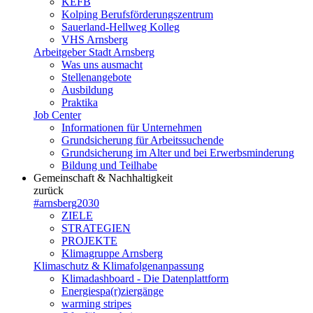
KEFB
Kolping Berufsförderungszentrum
Sauerland-Hellweg Kolleg
VHS Arnsberg
Arbeitgeber Stadt Arnsberg
Was uns ausmacht
Stellenangebote
Ausbildung
Praktika
Job Center
Informationen für Unternehmen
Grundsicherung für Arbeitssuchende
Grundsicherung im Alter und bei Erwerbsminderung
Bildung und Teilhabe
Gemeinschaft & Nachhaltigkeit
zurück
#arnsberg2030
ZIELE
STRATEGIEN
PROJEKTE
Klimagruppe Arnsberg
Klimaschutz & Klimafolgenanpassung
Klimadashboard - Die Datenplattform
Energiespa(r)ziergänge
warming stripes