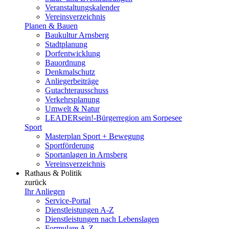
Veranstaltungskalender
Vereinsverzeichnis
Planen & Bauen
Baukultur Arnsberg
Stadtplanung
Dorfentwicklung
Bauordnung
Denkmalschutz
Anliegerbeiträge
Gutachterausschuss
Verkehrsplanung
Umwelt & Natur
LEADERsein!-Bürgerregion am Sorpesee
Sport
Masterplan Sport + Bewegung
Sportförderung
Sportanlagen in Arnsberg
Vereinsverzeichnis
Rathaus & Politik
zurück
Ihr Anliegen
Service-Portal
Dienstleistungen A-Z
Dienstleistungen nach Lebenslagen
Formulare A-Z