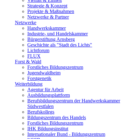
Vielfalt & Einheit
Strategie & Konzept
Projekte & Maßnahmen
Netzwerke & Partner
Netzwerke
Handwerkskammer
Industrie- und Handelskammer
Bürgerstiftung Arnsberg
Geschichte als "Stadt des Lichts"
Lichtforum
FLUX
Forst & Wald
Forstliches Bildungszentrum
Jugendwaldheim
Forstgenetik
Weiterbildung
Agentur für Arbeit
Ausbildungsplattform
Berufsbildungszentrum der Handwerkskammer
Südwestfalen
Berufskollegs
Bildungszentrum des Handels
Forstliches Bildungszentrum
IHK Bildungsinstitut
Internationaler Bund - Bildungszentrum