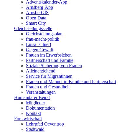
Adventskalender-App
Arnsberg-App
ArnsberGIS
Open Data
Smart City
Gleichstellungsstelle
Gleichstellungsplan
frau-macht-politik
Luisa ist hier!
Gegen Gewalt
Frauen im Erwerbsleben
Partnerschaft und Familie
Soziale Sicherung von Frauen
Alleinerziehend
Service für Migrantinnen
Frauen und Männer in Familie und Partnerschaft
Frauen und Gesundheit
Veranstaltungen
Humanitärer Beirat
Mitglieder
Dokumentation
Kontakt
Forstwirtschaft
Lehrpfad Oeventrop
Stadtwald