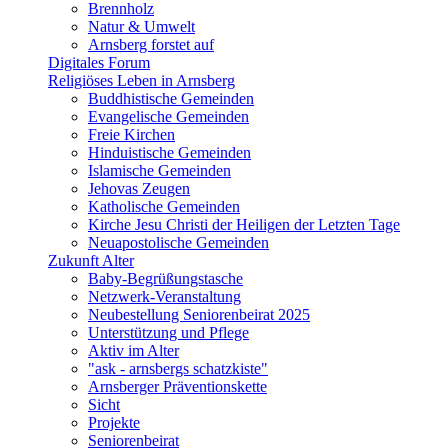
Brennholz
Natur & Umwelt
Arnsberg forstet auf
Digitales Forum
Religiöses Leben in Arnsberg
Buddhistische Gemeinden
Evangelische Gemeinden
Freie Kirchen
Hinduistische Gemeinden
Islamische Gemeinden
Jehovas Zeugen
Katholische Gemeinden
Kirche Jesu Christi der Heiligen der Letzten Tage
Neuapostolische Gemeinden
Zukunft Alter
Baby-Begrüßungstasche
Netzwerk-Veranstaltung
Neubestellung Seniorenbeirat 2025
Unterstützung und Pflege
Aktiv im Alter
"ask - arnsbergs schatzkiste"
Arnsberger Präventionskette
Sicht
Projekte
Seniorenbeirat