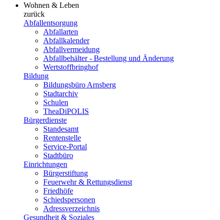
Wohnen & Leben
zurück
Abfallentsorgung
Abfallarten
Abfallkalender
Abfallvermeidung
Abfallbehälter - Bestellung und Änderung
Wertstoffbringhof
Bildung
Bildungsbüro Arnsberg
Stadtarchiv
Schulen
TheaDiPOLIS
Bürgerdienste
Standesamt
Rentenstelle
Service-Portal
Stadtbüro
Einrichtungen
Bürgerstiftung
Feuerwehr & Rettungsdienst
Friedhöfe
Schiedspersonen
Adressverzeichnis
Gesundheit & Soziales