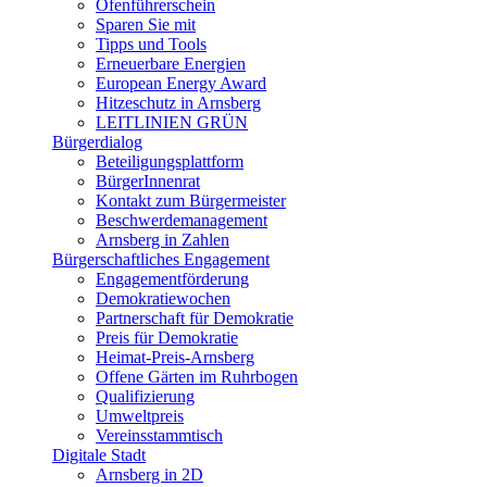
Ofenführerschein
Sparen Sie mit
Tipps und Tools
Erneuerbare Energien
European Energy Award
Hitzeschutz in Arnsberg
LEITLINIEN GRÜN
Bürgerdialog
Beteiligungsplattform
BürgerInnenrat
Kontakt zum Bürgermeister
Beschwerdemanagement
Arnsberg in Zahlen
Bürgerschaftliches Engagement
Engagementförderung
Demokratiewochen
Partnerschaft für Demokratie
Preis für Demokratie
Heimat-Preis-Arnsberg
Offene Gärten im Ruhrbogen
Qualifizierung
Umweltpreis
Vereinsstammtisch
Digitale Stadt
Arnsberg in 2D