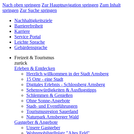
Nach oben springen
Zur Hauptnavigation springen
Zum Inhalt
springen
Zur Suche springen
Nachhaltigkeitsziele
Barrierefreiheit
Karriere
Service Portal
Leichte Sprache
Gebärdensprache
Freizeit & Tourismus
zurück
Erleben & Entdecken
Herzlich willkommen in der Stadt Arnsberg
15 Orte - eine Stadt
Digitales Erlebnis - Schlossberg Arnsberg
Sehenswürdigkeiten & Ausflugstipps
Schlemmen & Genießen
Ohne Sonne-Angebote
Stadt- und Eventführungen
Tourismusregion Sauerland
Naturpark Arnsberger Wald
Gastgeber & Angebote
Unsere Gastgeber
Wohnmobilstellplatz "Altes Feld"