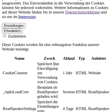
ausgewertet. Das Einverständnis in die Verwendung der Cookies
können Sie jederzeit widerrufen. Weitere Informationen zu Cookies
auf dieser Website finden Sie in unserer
Datenschutzerklärung
und
zu uns im
Impressum
.
Einstellungen
Erforderlich
Zustimmen
Diese Cookies werden für eine reibungslose Funktion unserer
Website benötigt.
Name
Zweck
Ablauf
Typ
Anbieter
Speichert Ihre
Einwilligung
CookieConsent
zur
1 Jahr
HTML
Website
Verwendung
von Cookies.
Bestimmt ob
_rspkrLoadCore
ReadSpeaker
Session
HTML
ReadSpeaker
geladen wird
Speichert die
Einstellungen
ReadSpeakerSettings
4 Tage
HTML
ReadSpeaker
vom