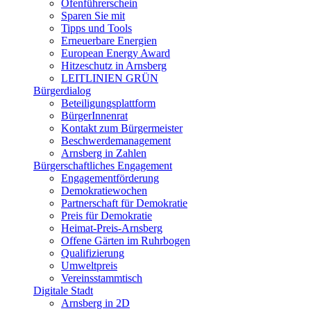
Ofenführerschein
Sparen Sie mit
Tipps und Tools
Erneuerbare Energien
European Energy Award
Hitzeschutz in Arnsberg
LEITLINIEN GRÜN
Bürgerdialog
Beteiligungsplattform
BürgerInnenrat
Kontakt zum Bürgermeister
Beschwerdemanagement
Arnsberg in Zahlen
Bürgerschaftliches Engagement
Engagementförderung
Demokratiewochen
Partnerschaft für Demokratie
Preis für Demokratie
Heimat-Preis-Arnsberg
Offene Gärten im Ruhrbogen
Qualifizierung
Umweltpreis
Vereinsstammtisch
Digitale Stadt
Arnsberg in 2D