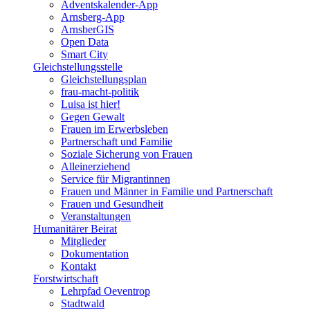
Adventskalender-App
Arnsberg-App
ArnsberGIS
Open Data
Smart City
Gleichstellungsstelle
Gleichstellungsplan
frau-macht-politik
Luisa ist hier!
Gegen Gewalt
Frauen im Erwerbsleben
Partnerschaft und Familie
Soziale Sicherung von Frauen
Alleinerziehend
Service für Migrantinnen
Frauen und Männer in Familie und Partnerschaft
Frauen und Gesundheit
Veranstaltungen
Humanitärer Beirat
Mitglieder
Dokumentation
Kontakt
Forstwirtschaft
Lehrpfad Oeventrop
Stadtwald