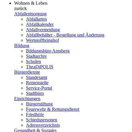
Wohnen & Leben
zurück
Abfallentsorgung
Abfallarten
Abfallkalender
Abfallvermeidung
Abfallbehälter - Bestellung und Änderung
Wertstoffbringhof
Bildung
Bildungsbüro Arnsberg
Stadtarchiv
Schulen
TheaDiPOLIS
Bürgerdienste
Standesamt
Rentenstelle
Service-Portal
Stadtbüro
Einrichtungen
Bürgerstiftung
Feuerwehr & Rettungsdienst
Friedhöfe
Schiedspersonen
Adressverzeichnis
Gesundheit & Soziales