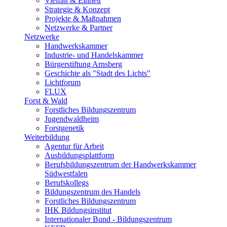
Vielfalt & Einheit
Strategie & Konzept
Projekte & Maßnahmen
Netzwerke & Partner
Netzwerke
Handwerkskammer
Industrie- und Handelskammer
Bürgerstiftung Arnsberg
Geschichte als "Stadt des Lichts"
Lichtforum
FLUX
Forst & Wald
Forstliches Bildungszentrum
Jugendwaldheim
Forstgenetik
Weiterbildung
Agentur für Arbeit
Ausbildungsplattform
Berufsbildungszentrum der Handwerkskammer
Südwestfalen
Berufskollegs
Bildungszentrum des Handels
Forstliches Bildungszentrum
IHK Bildungsinstitut
Internationaler Bund - Bildungszentrum