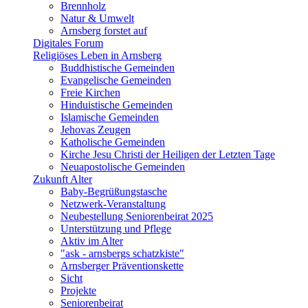
Brennholz
Natur & Umwelt
Arnsberg forstet auf
Digitales Forum
Religiöses Leben in Arnsberg
Buddhistische Gemeinden
Evangelische Gemeinden
Freie Kirchen
Hinduistische Gemeinden
Islamische Gemeinden
Jehovas Zeugen
Katholische Gemeinden
Kirche Jesu Christi der Heiligen der Letzten Tage
Neuapostolische Gemeinden
Zukunft Alter
Baby-Begrüßungstasche
Netzwerk-Veranstaltung
Neubestellung Seniorenbeirat 2025
Unterstützung und Pflege
Aktiv im Alter
"ask - arnsbergs schatzkiste"
Arnsberger Präventionskette
Sicht
Projekte
Seniorenbeirat