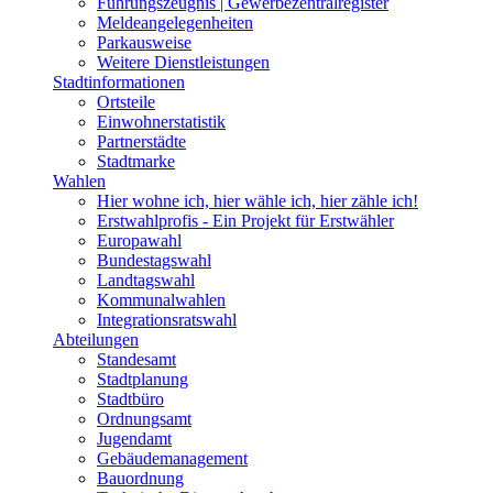
Führungszeugnis | Gewerbezentralregister
Meldeangelegenheiten
Parkausweise
Weitere Dienstleistungen
Stadtinformationen
Ortsteile
Einwohnerstatistik
Partnerstädte
Stadtmarke
Wahlen
Hier wohne ich, hier wähle ich, hier zähle ich!
Erstwahlprofis - Ein Projekt für Erstwähler
Europawahl
Bundestagswahl
Landtagswahl
Kommunalwahlen
Integrationsratswahl
Abteilungen
Standesamt
Stadtplanung
Stadtbüro
Ordnungsamt
Jugendamt
Gebäudemanagement
Bauordnung