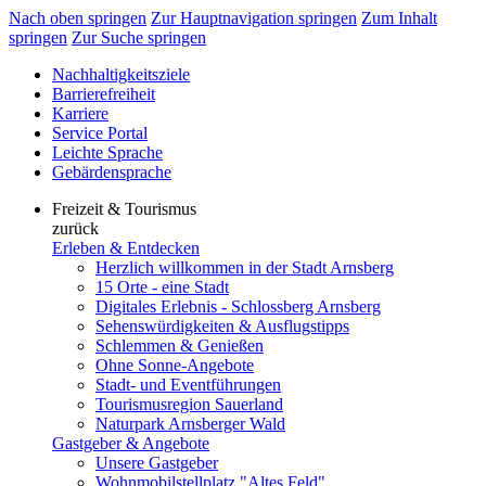
Nach oben springen
Zur Hauptnavigation springen
Zum Inhalt
springen
Zur Suche springen
Nachhaltigkeitsziele
Barrierefreiheit
Karriere
Service Portal
Leichte Sprache
Gebärdensprache
Freizeit & Tourismus
zurück
Erleben & Entdecken
Herzlich willkommen in der Stadt Arnsberg
15 Orte - eine Stadt
Digitales Erlebnis - Schlossberg Arnsberg
Sehenswürdigkeiten & Ausflugstipps
Schlemmen & Genießen
Ohne Sonne-Angebote
Stadt- und Eventführungen
Tourismusregion Sauerland
Naturpark Arnsberger Wald
Gastgeber & Angebote
Unsere Gastgeber
Wohnmobilstellplatz "Altes Feld"