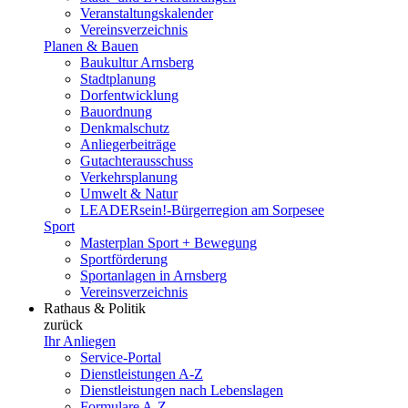
Veranstaltungskalender
Vereinsverzeichnis
Planen & Bauen
Baukultur Arnsberg
Stadtplanung
Dorfentwicklung
Bauordnung
Denkmalschutz
Anliegerbeiträge
Gutachterausschuss
Verkehrsplanung
Umwelt & Natur
LEADERsein!-Bürgerregion am Sorpesee
Sport
Masterplan Sport + Bewegung
Sportförderung
Sportanlagen in Arnsberg
Vereinsverzeichnis
Rathaus & Politik
zurück
Ihr Anliegen
Service-Portal
Dienstleistungen A-Z
Dienstleistungen nach Lebenslagen
Formulare A-Z