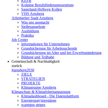
KEFB
Kolping Berufsförderungszentrum
Sauerland-Hellweg Kolleg
VHS Arnsberg
Arbeitgeber Stadt Arnsberg
Was uns ausmacht
Stellenangebote
Ausbildung
Praktika
Job Center
Informationen für Unternehmen
Grundsicherung für Arbeitssuchende
Grundsicherung im Alter und bei Erwerbsminderung
Bildung und Teilhabe
Gemeinschaft & Nachhaltigkeit
zurück
#arnsberg2030
ZIELE
STRATEGIEN
PROJEKTE
Klimagruppe Arnsberg
Klimaschutz & Klimafolgenanpassung
Klimadashboard - Die Datenplattform
Energiespa(r)ziergänge
warming stripes