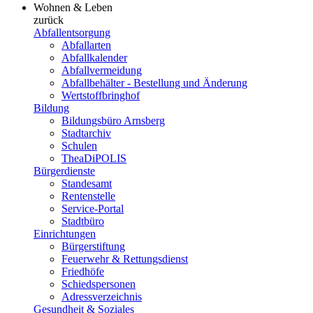
Wohnen & Leben
zurück
Abfallentsorgung
Abfallarten
Abfallkalender
Abfallvermeidung
Abfallbehälter - Bestellung und Änderung
Wertstoffbringhof
Bildung
Bildungsbüro Arnsberg
Stadtarchiv
Schulen
TheaDiPOLIS
Bürgerdienste
Standesamt
Rentenstelle
Service-Portal
Stadtbüro
Einrichtungen
Bürgerstiftung
Feuerwehr & Rettungsdienst
Friedhöfe
Schiedspersonen
Adressverzeichnis
Gesundheit & Soziales