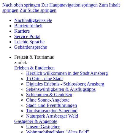
Nach oben springen
Zur Hauptnavigation springen
Zum Inhalt
springen
Zur Suche springen
Nachhaltigkeitsziele
Barrierefreiheit
Karriere
Service Portal
Leichte Sprache
Gebärdensprache
Freizeit & Tourismus
zurück
Erleben & Entdecken
Herzlich willkommen in der Stadt Arnsberg
15 Orte - eine Stadt
Digitales Erlebnis - Schlossberg Arnsberg
Sehenswürdigkeiten & Ausflugstipps
Schlemmen & Genießen
Ohne Sonne-Angebote
Stadt- und Eventführungen
Tourismusregion Sauerland
Naturpark Arnsberger Wald
Gastgeber & Angebote
Unsere Gastgeber
Wohnmobilstellplatz "Altes Feld"