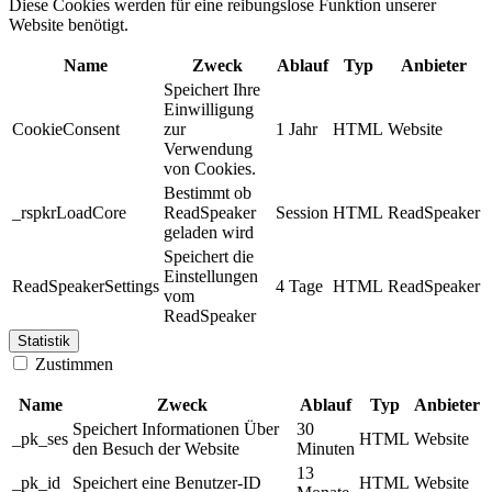
Diese Cookies werden für eine reibungslose Funktion unserer
Website benötigt.
Name
Zweck
Ablauf
Typ
Anbieter
Speichert Ihre
Einwilligung
CookieConsent
zur
1 Jahr
HTML
Website
Verwendung
von Cookies.
Bestimmt ob
_rspkrLoadCore
ReadSpeaker
Session
HTML
ReadSpeaker
geladen wird
Speichert die
Einstellungen
ReadSpeakerSettings
4 Tage
HTML
ReadSpeaker
vom
ReadSpeaker
Statistik
Zustimmen
Name
Zweck
Ablauf
Typ
Anbieter
Speichert Informationen Über
30
_pk_ses
HTML
Website
den Besuch der Website
Minuten
13
_pk_id
Speichert eine Benutzer-ID
HTML
Website