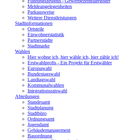
Führungszeugnis | Gewerbezentralregister
Meldeangelegenheiten
Parkausweise
Weitere Dienstleistungen
Stadtinformationen
Ortsteile
Einwohnerstatistik
Partnerstädte
Stadtmarke
Wahlen
Hier wohne ich, hier wähle ich, hier zähle ich!
Erstwahlprofis - Ein Projekt für Erstwähler
Europawahl
Bundestagswahl
Landtagswahl
Kommunalwahlen
Integrationsratswahl
Abteilungen
Standesamt
Stadtplanung
Stadtbüro
Ordnungsamt
Jugendamt
Gebäudemanagement
Bauordnung