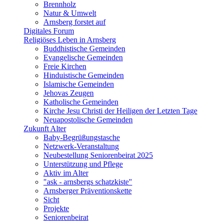
Brennholz
Natur & Umwelt
Arnsberg forstet auf
Digitales Forum
Religiöses Leben in Arnsberg
Buddhistische Gemeinden
Evangelische Gemeinden
Freie Kirchen
Hinduistische Gemeinden
Islamische Gemeinden
Jehovas Zeugen
Katholische Gemeinden
Kirche Jesu Christi der Heiligen der Letzten Tage
Neuapostolische Gemeinden
Zukunft Alter
Baby-Begrüßungstasche
Netzwerk-Veranstaltung
Neubestellung Seniorenbeirat 2025
Unterstützung und Pflege
Aktiv im Alter
"ask - arnsbergs schatzkiste"
Arnsberger Präventionskette
Sicht
Projekte
Seniorenbeirat