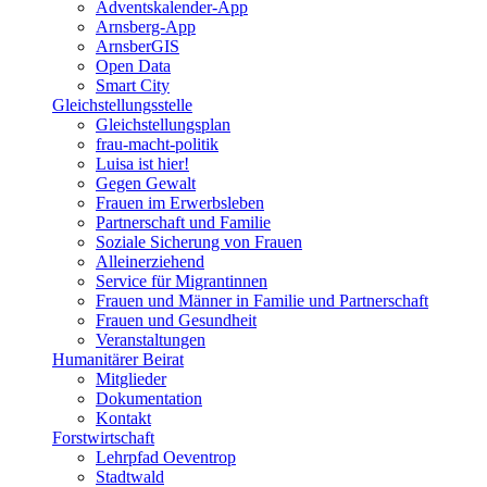
Adventskalender-App
Arnsberg-App
ArnsberGIS
Open Data
Smart City
Gleichstellungsstelle
Gleichstellungsplan
frau-macht-politik
Luisa ist hier!
Gegen Gewalt
Frauen im Erwerbsleben
Partnerschaft und Familie
Soziale Sicherung von Frauen
Alleinerziehend
Service für Migrantinnen
Frauen und Männer in Familie und Partnerschaft
Frauen und Gesundheit
Veranstaltungen
Humanitärer Beirat
Mitglieder
Dokumentation
Kontakt
Forstwirtschaft
Lehrpfad Oeventrop
Stadtwald