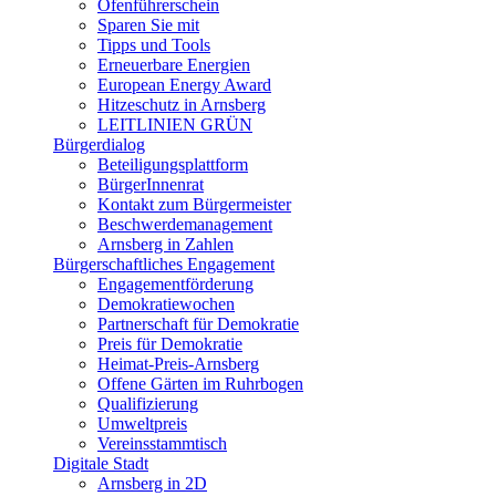
Ofenführerschein
Sparen Sie mit
Tipps und Tools
Erneuerbare Energien
European Energy Award
Hitzeschutz in Arnsberg
LEITLINIEN GRÜN
Bürgerdialog
Beteiligungsplattform
BürgerInnenrat
Kontakt zum Bürgermeister
Beschwerdemanagement
Arnsberg in Zahlen
Bürgerschaftliches Engagement
Engagementförderung
Demokratiewochen
Partnerschaft für Demokratie
Preis für Demokratie
Heimat-Preis-Arnsberg
Offene Gärten im Ruhrbogen
Qualifizierung
Umweltpreis
Vereinsstammtisch
Digitale Stadt
Arnsberg in 2D