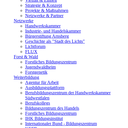
Vielfalt & Einheit
Strategie & Konzept
Projekte & Maßnahmen
Netzwerke & Partner
Netzwerke
Handwerkskammer
Industrie- und Handelskammer
Bürgerstiftung Arnsberg
Geschichte als "Stadt des Lichts"
Lichtforum
FLUX
Forst & Wald
Forstliches Bildungszentrum
Jugendwaldheim
Forstgenetik
Weiterbildung
Agentur für Arbeit
Ausbildungsplattform
Berufsbildungszentrum der Handwerkskammer
Südwestfalen
Berufskollegs
Bildungszentrum des Handels
Forstliches Bildungszentrum
IHK Bildungsinstitut
Internationaler Bund - Bildungszentrum