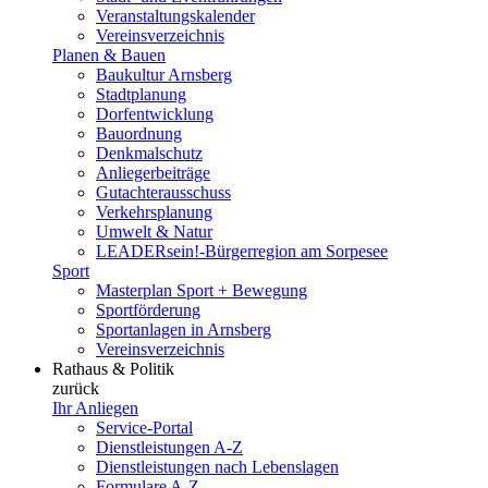
Veranstaltungskalender
Vereinsverzeichnis
Planen & Bauen
Baukultur Arnsberg
Stadtplanung
Dorfentwicklung
Bauordnung
Denkmalschutz
Anliegerbeiträge
Gutachterausschuss
Verkehrsplanung
Umwelt & Natur
LEADERsein!-Bürgerregion am Sorpesee
Sport
Masterplan Sport + Bewegung
Sportförderung
Sportanlagen in Arnsberg
Vereinsverzeichnis
Rathaus & Politik
zurück
Ihr Anliegen
Service-Portal
Dienstleistungen A-Z
Dienstleistungen nach Lebenslagen
Formulare A-Z