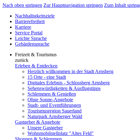
Nach oben springen
Zur Hauptnavigation springen
Zum Inhalt spring
Nachhaltigkeitsziele
Barrierefreiheit
Karriere
Service Portal
Leichte Sprache
Gebärdensprache
Freizeit & Tourismus
zurück
Erleben & Entdecken
Herzlich willkommen in der Stadt Arnsberg
15 Orte - eine Stadt
Digitales Erlebnis - Schlossberg Arnsberg
Sehenswürdigkeiten & Ausflugstipps
Schlemmen & Genießen
Ohne Sonne-Angebote
Stadt- und Eventführungen
Tourismusregion Sauerland
Naturpark Arnsberger Wald
Gastgeber & Angebote
Unsere Gastgeber
Wohnmobilstellplatz "Altes Feld"
Shoppen & Schlemmen