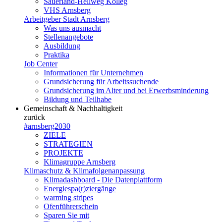
Sauerland-Hellweg Kolleg
VHS Arnsberg
Arbeitgeber Stadt Arnsberg
Was uns ausmacht
Stellenangebote
Ausbildung
Praktika
Job Center
Informationen für Unternehmen
Grundsicherung für Arbeitssuchende
Grundsicherung im Alter und bei Erwerbsminderung
Bildung und Teilhabe
Gemeinschaft & Nachhaltigkeit
zurück
#arnsberg2030
ZIELE
STRATEGIEN
PROJEKTE
Klimagruppe Arnsberg
Klimaschutz & Klimafolgenanpassung
Klimadashboard - Die Datenplattform
Energiespa(r)ziergänge
warming stripes
Ofenführerschein
Sparen Sie mit