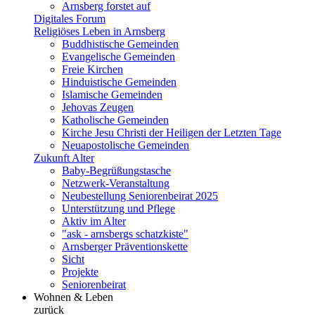
Arnsberg forstet auf
Digitales Forum
Religiöses Leben in Arnsberg
Buddhistische Gemeinden
Evangelische Gemeinden
Freie Kirchen
Hinduistische Gemeinden
Islamische Gemeinden
Jehovas Zeugen
Katholische Gemeinden
Kirche Jesu Christi der Heiligen der Letzten Tage
Neuapostolische Gemeinden
Zukunft Alter
Baby-Begrüßungstasche
Netzwerk-Veranstaltung
Neubestellung Seniorenbeirat 2025
Unterstützung und Pflege
Aktiv im Alter
"ask - arnsbergs schatzkiste"
Arnsberger Präventionskette
Sicht
Projekte
Seniorenbeirat
Wohnen & Leben
zurück