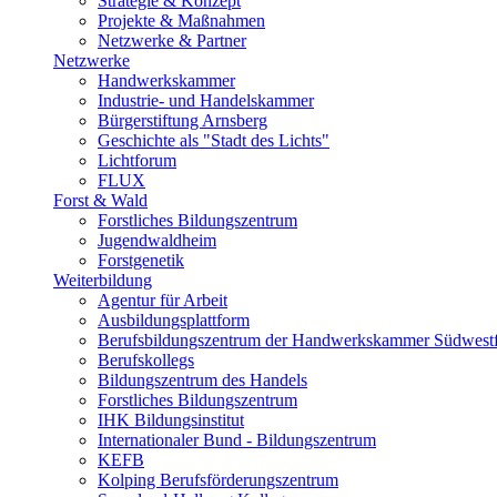
Strategie & Konzept
Projekte & Maßnahmen
Netzwerke & Partner
Netzwerke
Handwerkskammer
Industrie- und Handelskammer
Bürgerstiftung Arnsberg
Geschichte als "Stadt des Lichts"
Lichtforum
FLUX
Forst & Wald
Forstliches Bildungszentrum
Jugendwaldheim
Forstgenetik
Weiterbildung
Agentur für Arbeit
Ausbildungsplattform
Berufsbildungszentrum der Handwerkskammer Südwestf
Berufskollegs
Bildungszentrum des Handels
Forstliches Bildungszentrum
IHK Bildungsinstitut
Internationaler Bund - Bildungszentrum
KEFB
Kolping Berufsförderungszentrum