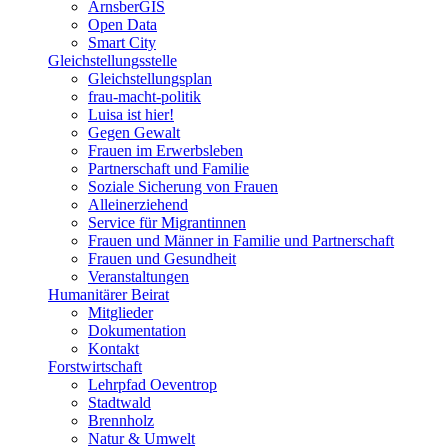
ArnsberGIS
Open Data
Smart City
Gleichstellungsstelle
Gleichstellungsplan
frau-macht-politik
Luisa ist hier!
Gegen Gewalt
Frauen im Erwerbsleben
Partnerschaft und Familie
Soziale Sicherung von Frauen
Alleinerziehend
Service für Migrantinnen
Frauen und Männer in Familie und Partnerschaft
Frauen und Gesundheit
Veranstaltungen
Humanitärer Beirat
Mitglieder
Dokumentation
Kontakt
Forstwirtschaft
Lehrpfad Oeventrop
Stadtwald
Brennholz
Natur & Umwelt