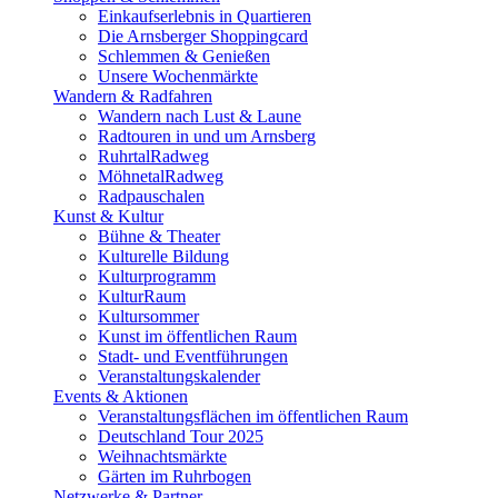
Einkaufserlebnis in Quartieren
Die Arnsberger Shoppingcard
Schlemmen & Genießen
Unsere Wochenmärkte
Wandern & Radfahren
Wandern nach Lust & Laune
Radtouren in und um Arnsberg
RuhrtalRadweg
MöhnetalRadweg
Radpauschalen
Kunst & Kultur
Bühne & Theater
Kulturelle Bildung
Kulturprogramm
KulturRaum
Kultursommer
Kunst im öffentlichen Raum
Stadt- und Eventführungen
Veranstaltungskalender
Events & Aktionen
Veranstaltungsflächen im öffentlichen Raum
Deutschland Tour 2025
Weihnachtsmärkte
Gärten im Ruhrbogen
Netzwerke & Partner