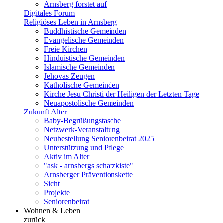
Arnsberg forstet auf
Digitales Forum
Religiöses Leben in Arnsberg
Buddhistische Gemeinden
Evangelische Gemeinden
Freie Kirchen
Hinduistische Gemeinden
Islamische Gemeinden
Jehovas Zeugen
Katholische Gemeinden
Kirche Jesu Christi der Heiligen der Letzten Tage
Neuapostolische Gemeinden
Zukunft Alter
Baby-Begrüßungstasche
Netzwerk-Veranstaltung
Neubestellung Seniorenbeirat 2025
Unterstützung und Pflege
Aktiv im Alter
"ask - arnsbergs schatzkiste"
Arnsberger Präventionskette
Sicht
Projekte
Seniorenbeirat
Wohnen & Leben
zurück