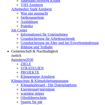
Sauerland-Hellweg Kolleg
VHS Arnsberg
Arbeitgeber Stadt Arnsberg
Was uns ausmacht
Stellenangebote
Ausbildung
Praktika
Job Center
Informationen für Unternehmen
Grundsicherung für Arbeitssuchende
Grundsicherung im Alter und bei Erwerbsminderung
Bildung und Teilhabe
Gemeinschaft & Nachhaltigkeit
zurück
#arnsberg2030
ZIELE
STRATEGIEN
PROJEKTE
Klimagruppe Arnsberg
Klimaschutz & Klimafolgenanpassung
Klimadashboard - Die Datenplattform
Energiespa(r)ziergänge
warming stripes
Ofenführerschein
Sparen Sie mit