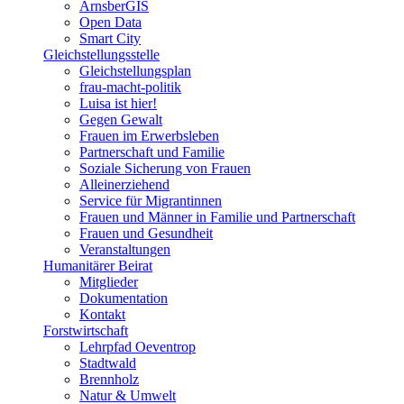
ArnsberGIS
Open Data
Smart City
Gleichstellungsstelle
Gleichstellungsplan
frau-macht-politik
Luisa ist hier!
Gegen Gewalt
Frauen im Erwerbsleben
Partnerschaft und Familie
Soziale Sicherung von Frauen
Alleinerziehend
Service für Migrantinnen
Frauen und Männer in Familie und Partnerschaft
Frauen und Gesundheit
Veranstaltungen
Humanitärer Beirat
Mitglieder
Dokumentation
Kontakt
Forstwirtschaft
Lehrpfad Oeventrop
Stadtwald
Brennholz
Natur & Umwelt