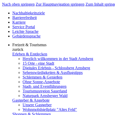
Nach oben springen
Zur Hauptnavigation springen
Zum Inhalt spring
Nachhaltigkeitsziele
Barrierefreiheit
Karriere
Service Portal
Leichte Sprache
Gebärdensprache
Freizeit & Tourismus
zurück
Erleben & Entdecken
Herzlich willkommen in der Stadt Arnsberg
15 Orte - eine Stadt
Digitales Erlebnis - Schlossberg Arnsberg
Sehenswürdigkeiten & Ausflugstipps
Schlemmen & Genießen
Ohne Sonne-Angebote
Stadt- und Eventführungen
Tourismusregion Sauerland
Naturpark Arnsberger Wald
Gastgeber & Angebote
Unsere Gastgeber
Wohnmobilstellplatz "Altes Feld"
Shoppen & Schlemmen