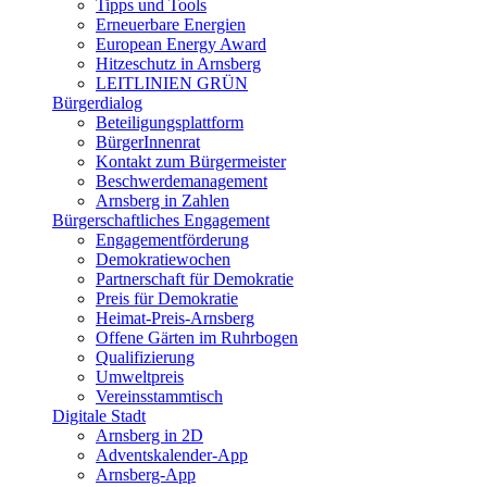
Tipps und Tools
Erneuerbare Energien
European Energy Award
Hitzeschutz in Arnsberg
LEITLINIEN GRÜN
Bürgerdialog
Beteiligungsplattform
BürgerInnenrat
Kontakt zum Bürgermeister
Beschwerdemanagement
Arnsberg in Zahlen
Bürgerschaftliches Engagement
Engagementförderung
Demokratiewochen
Partnerschaft für Demokratie
Preis für Demokratie
Heimat-Preis-Arnsberg
Offene Gärten im Ruhrbogen
Qualifizierung
Umweltpreis
Vereinsstammtisch
Digitale Stadt
Arnsberg in 2D
Adventskalender-App
Arnsberg-App