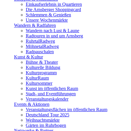
Einkaufserlebnis in Quartieren
Die Arnsberger Shoppingcard
Schlemmen & Genießen
Unsere Wochenmärkte
Wandern & Radfahren
Wandern nach Lust & Laune
Radtouren in und um Arnsberg
RuhrtalRadweg
MöhnetalRadweg
Radpauschalen
Kunst & Kultur
Bühne & Theater
Kulturelle Bildung
Kulturprogramm
KulturRaum
Kultursommer
Kunst im öffentlichen Raum
Stadt- und Eventführungen
Veranstaltungskalender
Events & Aktionen
Veranstaltungsflächen im öffentlichen Raum
Deutschland Tour 2025
Weihnachtsmärkte
Gärten im Ruhrbogen
Netzwerke & Partner