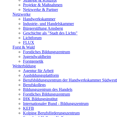
Strategie & Konzept
Projekte & Maßnahmen
Netzwerke & Partner
Netzwerke
Handwerkskammer
Industrie- und Handelskammer
Bürgerstiftung Arnsberg
Geschichte als "Stadt des Lichts"
Lichtforum
FLUX
Forst & Wald
Forstliches Bildungszentrum
Jugendwaldheim
Forstgenetik
Weiterbildung
Agentur für Arbeit
Ausbildungsplattform
Berufsbildungszentrum der Handwerkskammer Südwestf
Berufskollegs
Bildungszentrum des Handels
Forstliches Bildungszentrum
IHK Bildungsinstitut
Internationaler Bund - Bildungszentrum
KEFB
Kolping Berufsförderungszentrum