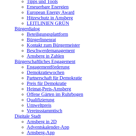
Tipps und Tools
Erneuerbare Energien
European Energy Award
Hitzeschutz in Arnsberg
LEITLINIEN GRÜN
Bürgerdialog
Beteiligungsplattform
BürgerInnenrat
Kontakt zum Bürgermeister
Beschwerdemanagement
Arnsberg in Zahlen
Bürgerschaftliches Engagement
Engagementförderung
Demokratiewochen
Partnerschaft für Demokratie
Preis für Demokratie
Heimat-Preis-Arnsberg
Offene Gärten im Ruhrbogen
Qualifizierung
Umweltpreis
Vereinsstammtisch
Digitale Stadt
Arnsberg in 2D
Adventskalender-App
Arnsberg-App