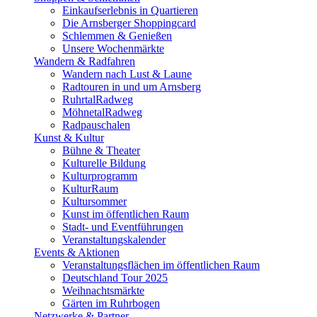
Einkaufserlebnis in Quartieren
Die Arnsberger Shoppingcard
Schlemmen & Genießen
Unsere Wochenmärkte
Wandern & Radfahren
Wandern nach Lust & Laune
Radtouren in und um Arnsberg
RuhrtalRadweg
MöhnetalRadweg
Radpauschalen
Kunst & Kultur
Bühne & Theater
Kulturelle Bildung
Kulturprogramm
KulturRaum
Kultursommer
Kunst im öffentlichen Raum
Stadt- und Eventführungen
Veranstaltungskalender
Events & Aktionen
Veranstaltungsflächen im öffentlichen Raum
Deutschland Tour 2025
Weihnachtsmärkte
Gärten im Ruhrbogen
Netzwerke & Partner