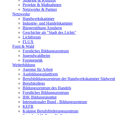
Strategie & Konzept
Projekte & Maßnahmen
Netzwerke & Partner
Netzwerke
Handwerkskammer
Industrie- und Handelskammer
Bürgerstiftung Arnsberg
Geschichte als "Stadt des Lichts"
Lichtforum
FLUX
Forst & Wald
Forstliches Bildungszentrum
Jugendwaldheim
Forstgenetik
Weiterbildung
Agentur für Arbeit
Ausbildungsplattform
Berufsbildungszentrum der Handwerkskammer Südwestf
Berufskollegs
Bildungszentrum des Handels
Forstliches Bildungszentrum
IHK Bildungsinstitut
Internationaler Bund - Bildungszentrum
KEFB
Kolping Berufsförderungszentrum