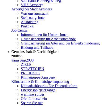
Sauerland-Hellweg Kolleg
VHS Arnsberg
Arbeitgeber Stadt Arnsberg
Was uns ausmacht
Stellenangebote
Ausbildung
Praktika
Job Center
Informationen für Unternehmen
Grundsicherung für Arbeitssuchende
Grundsicherung im Alter und bei Erwerbsminderung
Bildung und Teilhabe
Gemeinschaft & Nachhaltigkeit
zurück
#arnsberg2030
ZIELE
STRATEGIEN
PROJEKTE
Klimagruppe Arnsberg
Klimaschutz & Klimafolgenanpassung
Klimadashboard - Die Datenplattform
Energiespa(r)ziergänge
warming stripes
Ofenführerschein
Sparen Sie mit