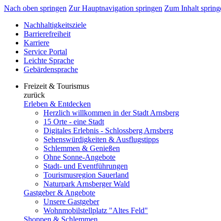
Nach oben springen
Zur Hauptnavigation springen
Zum Inhalt spring
Nachhaltigkeitsziele
Barrierefreiheit
Karriere
Service Portal
Leichte Sprache
Gebärdensprache
Freizeit & Tourismus
zurück
Erleben & Entdecken
Herzlich willkommen in der Stadt Arnsberg
15 Orte - eine Stadt
Digitales Erlebnis - Schlossberg Arnsberg
Sehenswürdigkeiten & Ausflugstipps
Schlemmen & Genießen
Ohne Sonne-Angebote
Stadt- und Eventführungen
Tourismusregion Sauerland
Naturpark Arnsberger Wald
Gastgeber & Angebote
Unsere Gastgeber
Wohnmobilstellplatz "Altes Feld"
Shoppen & Schlemmen