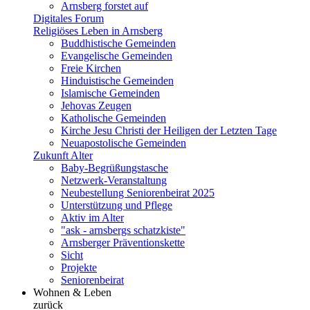
Arnsberg forstet auf
Digitales Forum
Religiöses Leben in Arnsberg
Buddhistische Gemeinden
Evangelische Gemeinden
Freie Kirchen
Hinduistische Gemeinden
Islamische Gemeinden
Jehovas Zeugen
Katholische Gemeinden
Kirche Jesu Christi der Heiligen der Letzten Tage
Neuapostolische Gemeinden
Zukunft Alter
Baby-Begrüßungstasche
Netzwerk-Veranstaltung
Neubestellung Seniorenbeirat 2025
Unterstützung und Pflege
Aktiv im Alter
"ask - arnsbergs schatzkiste"
Arnsberger Präventionskette
Sicht
Projekte
Seniorenbeirat
Wohnen & Leben
zurück