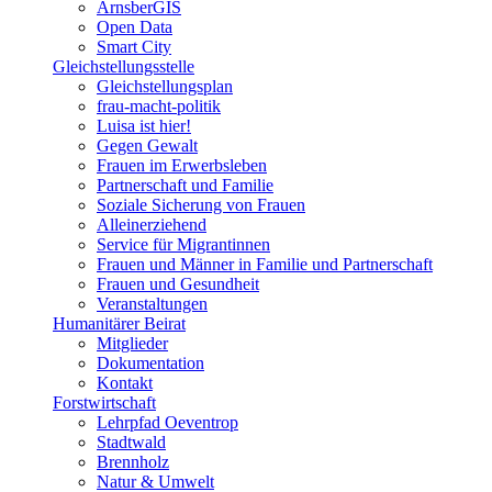
ArnsberGIS
Open Data
Smart City
Gleichstellungsstelle
Gleichstellungsplan
frau-macht-politik
Luisa ist hier!
Gegen Gewalt
Frauen im Erwerbsleben
Partnerschaft und Familie
Soziale Sicherung von Frauen
Alleinerziehend
Service für Migrantinnen
Frauen und Männer in Familie und Partnerschaft
Frauen und Gesundheit
Veranstaltungen
Humanitärer Beirat
Mitglieder
Dokumentation
Kontakt
Forstwirtschaft
Lehrpfad Oeventrop
Stadtwald
Brennholz
Natur & Umwelt