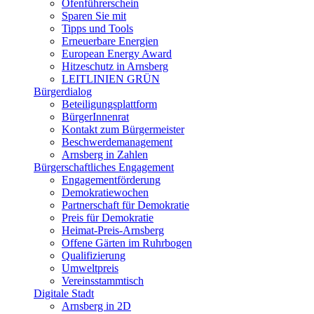
Ofenführerschein
Sparen Sie mit
Tipps und Tools
Erneuerbare Energien
European Energy Award
Hitzeschutz in Arnsberg
LEITLINIEN GRÜN
Bürgerdialog
Beteiligungsplattform
BürgerInnenrat
Kontakt zum Bürgermeister
Beschwerdemanagement
Arnsberg in Zahlen
Bürgerschaftliches Engagement
Engagementförderung
Demokratiewochen
Partnerschaft für Demokratie
Preis für Demokratie
Heimat-Preis-Arnsberg
Offene Gärten im Ruhrbogen
Qualifizierung
Umweltpreis
Vereinsstammtisch
Digitale Stadt
Arnsberg in 2D