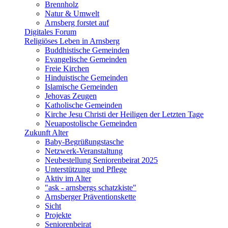
Brennholz
Natur & Umwelt
Arnsberg forstet auf
Digitales Forum
Religiöses Leben in Arnsberg
Buddhistische Gemeinden
Evangelische Gemeinden
Freie Kirchen
Hinduistische Gemeinden
Islamische Gemeinden
Jehovas Zeugen
Katholische Gemeinden
Kirche Jesu Christi der Heiligen der Letzten Tage
Neuapostolische Gemeinden
Zukunft Alter
Baby-Begrüßungstasche
Netzwerk-Veranstaltung
Neubestellung Seniorenbeirat 2025
Unterstützung und Pflege
Aktiv im Alter
"ask - arnsbergs schatzkiste"
Arnsberger Präventionskette
Sicht
Projekte
Seniorenbeirat