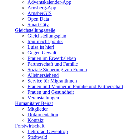
Adventskalender-App
Arnsberg-App
ArnsberGIS
Open Data
Smart City
Gleichstellungsstelle
Gleichstellungsplan
frau-macht-politik
Luisa ist hier!
Gegen Gewalt
Frauen im Erwerbsleben
Partnerschaft und Familie
Soziale Sicherung von Frauen
Alleinerziehend
Service für Migrantinnen
Frauen und Männer in Familie und Partnerschaft
Frauen und Gesundheit
Veranstaltungen
Humanitärer Beirat
Mitglieder
Dokumentation
Kontakt
Forstwirtschaft
Lehrpfad Oeventrop
Stadtwald