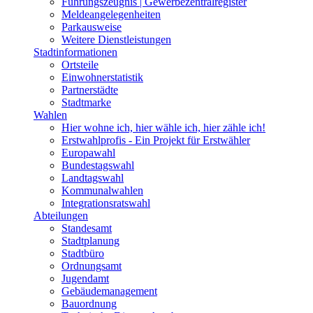
Führungszeugnis | Gewerbezentralregister
Meldeangelegenheiten
Parkausweise
Weitere Dienstleistungen
Stadtinformationen
Ortsteile
Einwohnerstatistik
Partnerstädte
Stadtmarke
Wahlen
Hier wohne ich, hier wähle ich, hier zähle ich!
Erstwahlprofis - Ein Projekt für Erstwähler
Europawahl
Bundestagswahl
Landtagswahl
Kommunalwahlen
Integrationsratswahl
Abteilungen
Standesamt
Stadtplanung
Stadtbüro
Ordnungsamt
Jugendamt
Gebäudemanagement
Bauordnung