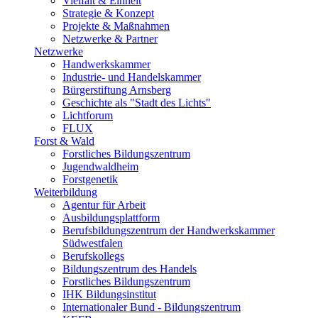
Vielfalt & Einheit
Strategie & Konzept
Projekte & Maßnahmen
Netzwerke & Partner
Netzwerke
Handwerkskammer
Industrie- und Handelskammer
Bürgerstiftung Arnsberg
Geschichte als "Stadt des Lichts"
Lichtforum
FLUX
Forst & Wald
Forstliches Bildungszentrum
Jugendwaldheim
Forstgenetik
Weiterbildung
Agentur für Arbeit
Ausbildungsplattform
Berufsbildungszentrum der Handwerkskammer
Südwestfalen
Berufskollegs
Bildungszentrum des Handels
Forstliches Bildungszentrum
IHK Bildungsinstitut
Internationaler Bund - Bildungszentrum