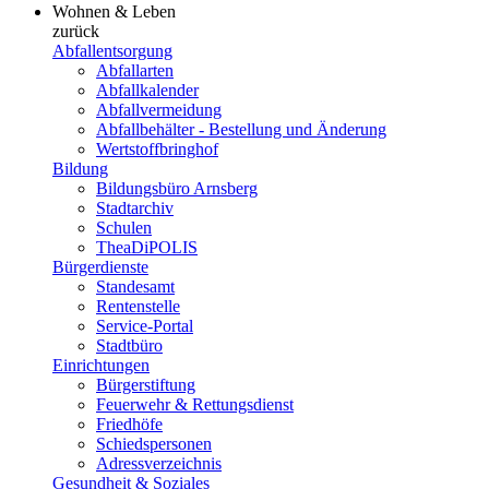
Wohnen & Leben
zurück
Abfallentsorgung
Abfallarten
Abfallkalender
Abfallvermeidung
Abfallbehälter - Bestellung und Änderung
Wertstoffbringhof
Bildung
Bildungsbüro Arnsberg
Stadtarchiv
Schulen
TheaDiPOLIS
Bürgerdienste
Standesamt
Rentenstelle
Service-Portal
Stadtbüro
Einrichtungen
Bürgerstiftung
Feuerwehr & Rettungsdienst
Friedhöfe
Schiedspersonen
Adressverzeichnis
Gesundheit & Soziales