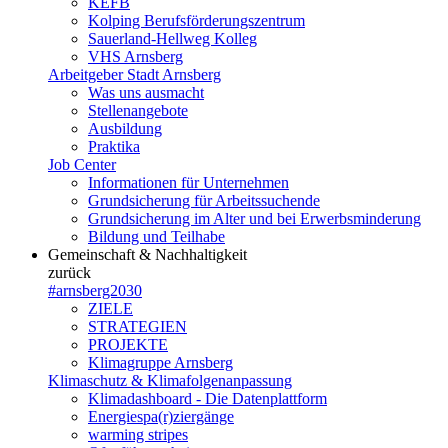
KEFB
Kolping Berufsförderungszentrum
Sauerland-Hellweg Kolleg
VHS Arnsberg
Arbeitgeber Stadt Arnsberg
Was uns ausmacht
Stellenangebote
Ausbildung
Praktika
Job Center
Informationen für Unternehmen
Grundsicherung für Arbeitssuchende
Grundsicherung im Alter und bei Erwerbsminderung
Bildung und Teilhabe
Gemeinschaft & Nachhaltigkeit
zurück
#arnsberg2030
ZIELE
STRATEGIEN
PROJEKTE
Klimagruppe Arnsberg
Klimaschutz & Klimafolgenanpassung
Klimadashboard - Die Datenplattform
Energiespa(r)ziergänge
warming stripes