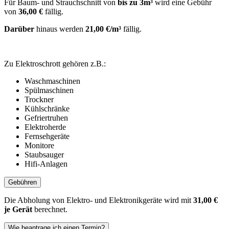
Für Baum- und Strauchschnitt von
bis zu 3m³
wird eine Gebühr
von
36,00 €
fällig.
Darüber
hinaus werden
21,00 €/m³
fällig.
Zu Elektroschrott gehören z.B.:
Waschmaschinen
Spülmaschinen
Trockner
Kühlschränke
Gefriertruhen
Elektroherde
Fernsehgeräte
Monitore
Staubsauger
Hifi-Anlagen
Gebühren
Die Abholung von Elektro- und Elektronikgeräte wird mit
31,00 €
je Gerät
berechnet.
Wie beantrage ich einen Termin?