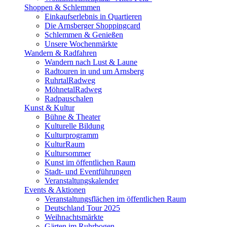
Shoppen & Schlemmen
Einkaufserlebnis in Quartieren
Die Arnsberger Shoppingcard
Schlemmen & Genießen
Unsere Wochenmärkte
Wandern & Radfahren
Wandern nach Lust & Laune
Radtouren in und um Arnsberg
RuhrtalRadweg
MöhnetalRadweg
Radpauschalen
Kunst & Kultur
Bühne & Theater
Kulturelle Bildung
Kulturprogramm
KulturRaum
Kultursommer
Kunst im öffentlichen Raum
Stadt- und Eventführungen
Veranstaltungskalender
Events & Aktionen
Veranstaltungsflächen im öffentlichen Raum
Deutschland Tour 2025
Weihnachtsmärkte
Gärten im Ruhrbogen