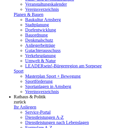
Veranstaltungskalender
Vereinsverzeichnis
Planen & Bauen
Baukultur Arnsberg
Stadtplanung
Dorfentwicklung
Bauordnung
Denkmalschutz
Anliegerbeiträge
Gutachterausschuss
Verkehrsplanung
Umwelt & Natur
LEADERsein!-Bürgerregion am Sorpesee
Sport
Masterplan Sport + Bewegung
Sportförderung
Sportanlagen in Arnsberg
Vereinsverzeichnis
Rathaus & Politik
zurück
Ihr Anliegen
Service-Portal
Dienstleistungen A-Z
Dienstleistungen nach Lebenslagen
Formulare A-Z