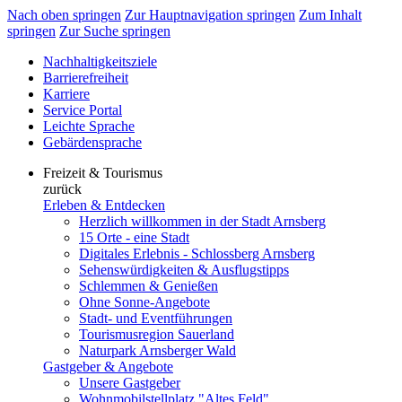
Nach oben springen
Zur Hauptnavigation springen
Zum Inhalt
springen
Zur Suche springen
Nachhaltigkeitsziele
Barrierefreiheit
Karriere
Service Portal
Leichte Sprache
Gebärdensprache
Freizeit & Tourismus
zurück
Erleben & Entdecken
Herzlich willkommen in der Stadt Arnsberg
15 Orte - eine Stadt
Digitales Erlebnis - Schlossberg Arnsberg
Sehenswürdigkeiten & Ausflugstipps
Schlemmen & Genießen
Ohne Sonne-Angebote
Stadt- und Eventführungen
Tourismusregion Sauerland
Naturpark Arnsberger Wald
Gastgeber & Angebote
Unsere Gastgeber
Wohnmobilstellplatz "Altes Feld"