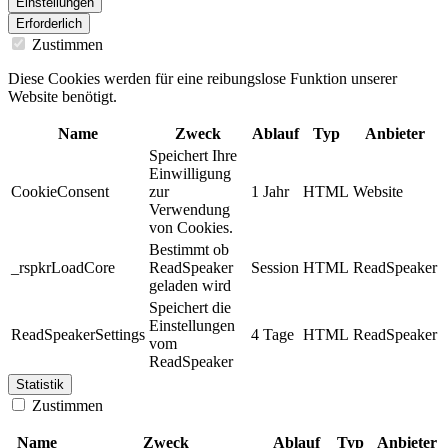
Einstellungen
Erforderlich
Zustimmen
Diese Cookies werden für eine reibungslose Funktion unserer
Website benötigt.
Name
Zweck
Ablauf
Typ
Anbieter
Speichert Ihre
Einwilligung
CookieConsent
zur
1 Jahr
HTML
Website
Verwendung
von Cookies.
Bestimmt ob
_rspkrLoadCore
ReadSpeaker
Session
HTML
ReadSpeaker
geladen wird
Speichert die
Einstellungen
ReadSpeakerSettings
4 Tage
HTML
ReadSpeaker
vom
ReadSpeaker
Statistik
Zustimmen
Name
Zweck
Ablauf
Typ
Anbieter