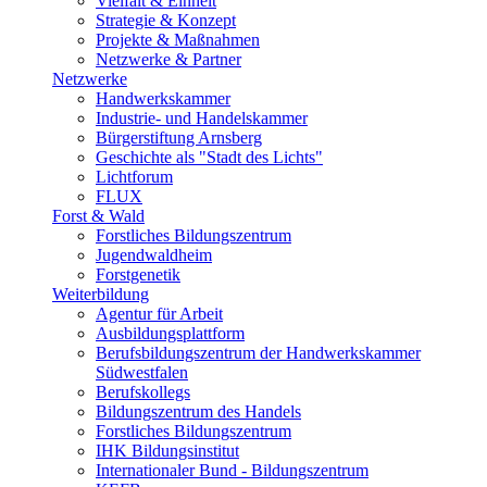
Vielfalt & Einheit
Strategie & Konzept
Projekte & Maßnahmen
Netzwerke & Partner
Netzwerke
Handwerkskammer
Industrie- und Handelskammer
Bürgerstiftung Arnsberg
Geschichte als "Stadt des Lichts"
Lichtforum
FLUX
Forst & Wald
Forstliches Bildungszentrum
Jugendwaldheim
Forstgenetik
Weiterbildung
Agentur für Arbeit
Ausbildungsplattform
Berufsbildungszentrum der Handwerkskammer
Südwestfalen
Berufskollegs
Bildungszentrum des Handels
Forstliches Bildungszentrum
IHK Bildungsinstitut
Internationaler Bund - Bildungszentrum