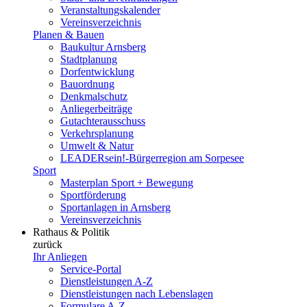
Veranstaltungskalender
Vereinsverzeichnis
Planen & Bauen
Baukultur Arnsberg
Stadtplanung
Dorfentwicklung
Bauordnung
Denkmalschutz
Anliegerbeiträge
Gutachterausschuss
Verkehrsplanung
Umwelt & Natur
LEADERsein!-Bürgerregion am Sorpesee
Sport
Masterplan Sport + Bewegung
Sportförderung
Sportanlagen in Arnsberg
Vereinsverzeichnis
Rathaus & Politik
zurück
Ihr Anliegen
Service-Portal
Dienstleistungen A-Z
Dienstleistungen nach Lebenslagen
Formulare A-Z