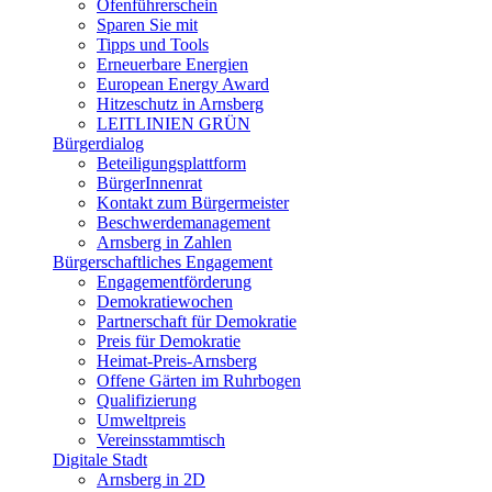
Ofenführerschein
Sparen Sie mit
Tipps und Tools
Erneuerbare Energien
European Energy Award
Hitzeschutz in Arnsberg
LEITLINIEN GRÜN
Bürgerdialog
Beteiligungsplattform
BürgerInnenrat
Kontakt zum Bürgermeister
Beschwerdemanagement
Arnsberg in Zahlen
Bürgerschaftliches Engagement
Engagementförderung
Demokratiewochen
Partnerschaft für Demokratie
Preis für Demokratie
Heimat-Preis-Arnsberg
Offene Gärten im Ruhrbogen
Qualifizierung
Umweltpreis
Vereinsstammtisch
Digitale Stadt
Arnsberg in 2D