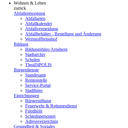
Wohnen & Leben
zurück
Abfallentsorgung
Abfallarten
Abfallkalender
Abfallvermeidung
Abfallbehälter - Bestellung und Änderung
Wertstoffbringhof
Bildung
Bildungsbüro Arnsberg
Stadtarchiv
Schulen
TheaDiPOLIS
Bürgerdienste
Standesamt
Rentenstelle
Service-Portal
Stadtbüro
Einrichtungen
Bürgerstiftung
Feuerwehr & Rettungsdienst
Friedhöfe
Schiedspersonen
Adressverzeichnis
Gesundheit & Soziales