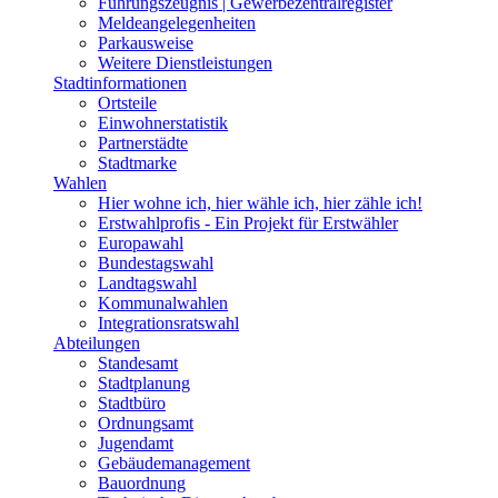
Führungszeugnis | Gewerbezentralregister
Meldeangelegenheiten
Parkausweise
Weitere Dienstleistungen
Stadtinformationen
Ortsteile
Einwohnerstatistik
Partnerstädte
Stadtmarke
Wahlen
Hier wohne ich, hier wähle ich, hier zähle ich!
Erstwahlprofis - Ein Projekt für Erstwähler
Europawahl
Bundestagswahl
Landtagswahl
Kommunalwahlen
Integrationsratswahl
Abteilungen
Standesamt
Stadtplanung
Stadtbüro
Ordnungsamt
Jugendamt
Gebäudemanagement
Bauordnung