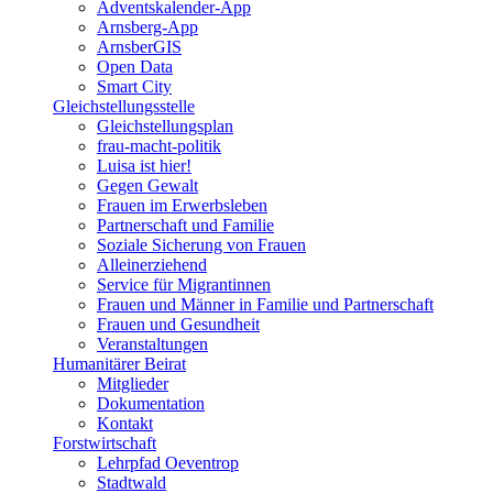
Adventskalender-App
Arnsberg-App
ArnsberGIS
Open Data
Smart City
Gleichstellungsstelle
Gleichstellungsplan
frau-macht-politik
Luisa ist hier!
Gegen Gewalt
Frauen im Erwerbsleben
Partnerschaft und Familie
Soziale Sicherung von Frauen
Alleinerziehend
Service für Migrantinnen
Frauen und Männer in Familie und Partnerschaft
Frauen und Gesundheit
Veranstaltungen
Humanitärer Beirat
Mitglieder
Dokumentation
Kontakt
Forstwirtschaft
Lehrpfad Oeventrop
Stadtwald