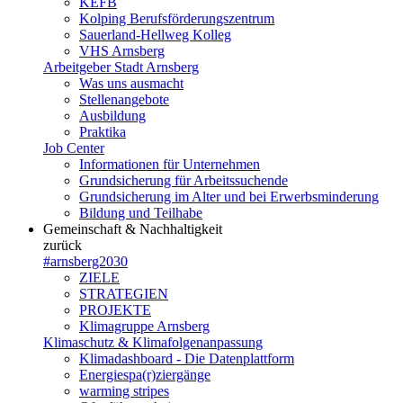
KEFB
Kolping Berufsförderungszentrum
Sauerland-Hellweg Kolleg
VHS Arnsberg
Arbeitgeber Stadt Arnsberg
Was uns ausmacht
Stellenangebote
Ausbildung
Praktika
Job Center
Informationen für Unternehmen
Grundsicherung für Arbeitssuchende
Grundsicherung im Alter und bei Erwerbsminderung
Bildung und Teilhabe
Gemeinschaft & Nachhaltigkeit
zurück
#arnsberg2030
ZIELE
STRATEGIEN
PROJEKTE
Klimagruppe Arnsberg
Klimaschutz & Klimafolgenanpassung
Klimadashboard - Die Datenplattform
Energiespa(r)ziergänge
warming stripes