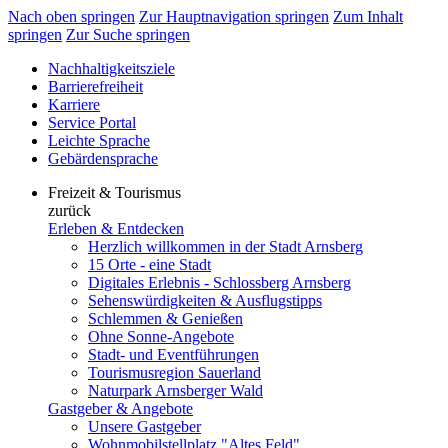
Nach oben springen
Zur Hauptnavigation springen
Zum Inhalt
springen
Zur Suche springen
Nachhaltigkeitsziele
Barrierefreiheit
Karriere
Service Portal
Leichte Sprache
Gebärdensprache
Freizeit & Tourismus
zurück
Erleben & Entdecken
Herzlich willkommen in der Stadt Arnsberg
15 Orte - eine Stadt
Digitales Erlebnis - Schlossberg Arnsberg
Sehenswürdigkeiten & Ausflugstipps
Schlemmen & Genießen
Ohne Sonne-Angebote
Stadt- und Eventführungen
Tourismusregion Sauerland
Naturpark Arnsberger Wald
Gastgeber & Angebote
Unsere Gastgeber
Wohnmobilstellplatz "Altes Feld"