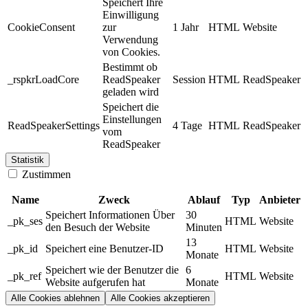
Speichert Ihre
Einwilligung
CookieConsent
zur
1 Jahr
HTML
Website
Verwendung
von Cookies.
Bestimmt ob
_rspkrLoadCore
ReadSpeaker
Session
HTML
ReadSpeaker
geladen wird
Speichert die
Einstellungen
ReadSpeakerSettings
4 Tage
HTML
ReadSpeaker
vom
ReadSpeaker
Statistik
Zustimmen
Name
Zweck
Ablauf
Typ
Anbieter
Speichert Informationen Über
30
_pk_ses
HTML
Website
den Besuch der Website
Minuten
13
_pk_id
Speichert eine Benutzer-ID
HTML
Website
Monate
Speichert wie der Benutzer die
6
_pk_ref
HTML
Website
Website aufgerufen hat
Monate
Alle Cookies ablehnen
Alle Cookies akzeptieren