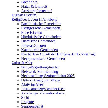
Brennholz
Natur & Umwelt
Arnsberg forstet auf
Digitales Forum
Religiöses Leben in Arnsberg
Buddhistische Gemeinden
Evangelische Gemeinden
Freie Kirchen
Hinduistische Gemeinden
Islamische Gemeinden
Jehovas Zeugen
Katholische Gemeinden
Kirche Jesu Christi der Heiligen der Letzten Tage
Neuapostolische Gemeinden
Zukunft Alter
Baby-Begrüßungstasche
Netzwerk-Veranstaltung
Neubestellung Seniorenbeirat 2025
Unterstützung und Pflege
Aktiv im Alter
"ask - arnsbergs schatzkiste"
Arnsberger Präventionskette
Sicht
Projekte
Seniorenbeirat