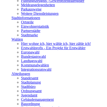
Führungszeugnis | Gewerbezentralregister
Meldeangelegenheiten
Parkausweise
Weitere Dienstleistungen
Stadtinformationen
Ortsteile
Einwohnerstatistik
Partnerstädte
Stadtmarke
Wahlen
Hier wohne ich, hier wähle ich, hier zähle ich!
Erstwahlprofis - Ein Projekt für Erstwähler
Europawahl
Bundestagswahl
Landtagswahl
Kommunalwahlen
Integrationsratswahl
Abteilungen
Standesamt
Stadtplanung
Stadtbüro
Ordnungsamt
Jugendamt
Gebäudemanagement
Bauordnung