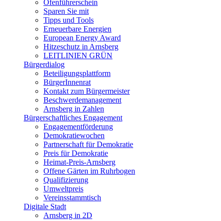
Ofenführerschein
Sparen Sie mit
Tipps und Tools
Erneuerbare Energien
European Energy Award
Hitzeschutz in Arnsberg
LEITLINIEN GRÜN
Bürgerdialog
Beteiligungsplattform
BürgerInnenrat
Kontakt zum Bürgermeister
Beschwerdemanagement
Arnsberg in Zahlen
Bürgerschaftliches Engagement
Engagementförderung
Demokratiewochen
Partnerschaft für Demokratie
Preis für Demokratie
Heimat-Preis-Arnsberg
Offene Gärten im Ruhrbogen
Qualifizierung
Umweltpreis
Vereinsstammtisch
Digitale Stadt
Arnsberg in 2D