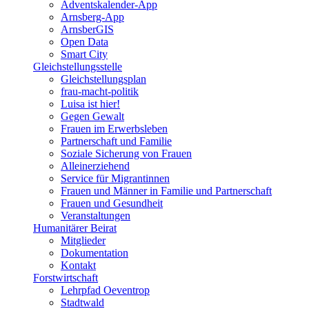
Adventskalender-App
Arnsberg-App
ArnsberGIS
Open Data
Smart City
Gleichstellungsstelle
Gleichstellungsplan
frau-macht-politik
Luisa ist hier!
Gegen Gewalt
Frauen im Erwerbsleben
Partnerschaft und Familie
Soziale Sicherung von Frauen
Alleinerziehend
Service für Migrantinnen
Frauen und Männer in Familie und Partnerschaft
Frauen und Gesundheit
Veranstaltungen
Humanitärer Beirat
Mitglieder
Dokumentation
Kontakt
Forstwirtschaft
Lehrpfad Oeventrop
Stadtwald