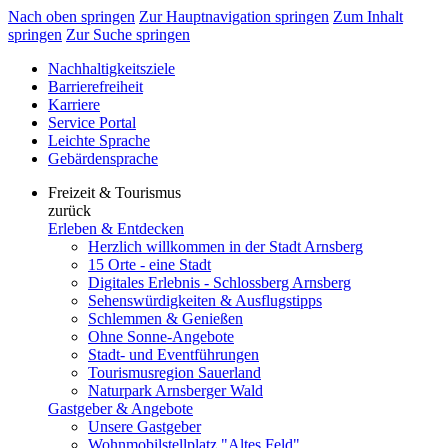
Nach oben springen
Zur Hauptnavigation springen
Zum Inhalt
springen
Zur Suche springen
Nachhaltigkeitsziele
Barrierefreiheit
Karriere
Service Portal
Leichte Sprache
Gebärdensprache
Freizeit & Tourismus
zurück
Erleben & Entdecken
Herzlich willkommen in der Stadt Arnsberg
15 Orte - eine Stadt
Digitales Erlebnis - Schlossberg Arnsberg
Sehenswürdigkeiten & Ausflugstipps
Schlemmen & Genießen
Ohne Sonne-Angebote
Stadt- und Eventführungen
Tourismusregion Sauerland
Naturpark Arnsberger Wald
Gastgeber & Angebote
Unsere Gastgeber
Wohnmobilstellplatz "Altes Feld"