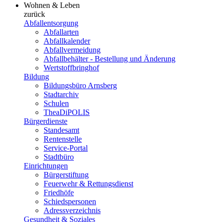
Wohnen & Leben
zurück
Abfallentsorgung
Abfallarten
Abfallkalender
Abfallvermeidung
Abfallbehälter - Bestellung und Änderung
Wertstoffbringhof
Bildung
Bildungsbüro Arnsberg
Stadtarchiv
Schulen
TheaDiPOLIS
Bürgerdienste
Standesamt
Rentenstelle
Service-Portal
Stadtbüro
Einrichtungen
Bürgerstiftung
Feuerwehr & Rettungsdienst
Friedhöfe
Schiedspersonen
Adressverzeichnis
Gesundheit & Soziales