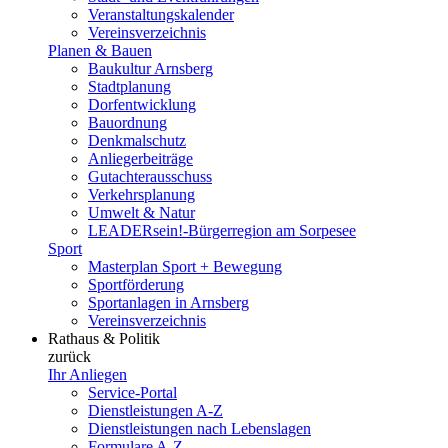
Veranstaltungskalender
Vereinsverzeichnis
Planen & Bauen
Baukultur Arnsberg
Stadtplanung
Dorfentwicklung
Bauordnung
Denkmalschutz
Anliegerbeiträge
Gutachterausschuss
Verkehrsplanung
Umwelt & Natur
LEADERsein!-Bürgerregion am Sorpesee
Sport
Masterplan Sport + Bewegung
Sportförderung
Sportanlagen in Arnsberg
Vereinsverzeichnis
Rathaus & Politik
zurück
Ihr Anliegen
Service-Portal
Dienstleistungen A-Z
Dienstleistungen nach Lebenslagen
Formulare A-Z