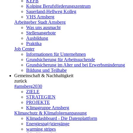
KEFB
Kolping Berufsförderungszentrum
Sauerland-Hellweg Kolleg
VHS Arnsberg
Arbeitgeber Stadt Arnsberg
Was uns ausmacht
Stellenangebote
Ausbildung
Praktika
Job Center
Informationen für Unternehmen
Grundsicherung für Arbeitssuchende
Grundsicherung im Alter und bei Erwerbsminderung
Bildung und Teilhabe
Gemeinschaft & Nachhaltigkeit
zurück
#arnsberg2030
ZIELE
STRATEGIEN
PROJEKTE
Klimagruppe Arnsberg
Klimaschutz & Klimafolgenanpassung
Klimadashboard - Die Datenplattform
Energiespa(r)ziergänge
warming stripes