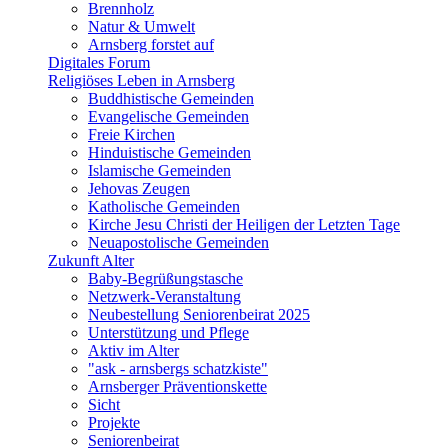
Brennholz
Natur & Umwelt
Arnsberg forstet auf
Digitales Forum
Religiöses Leben in Arnsberg
Buddhistische Gemeinden
Evangelische Gemeinden
Freie Kirchen
Hinduistische Gemeinden
Islamische Gemeinden
Jehovas Zeugen
Katholische Gemeinden
Kirche Jesu Christi der Heiligen der Letzten Tage
Neuapostolische Gemeinden
Zukunft Alter
Baby-Begrüßungstasche
Netzwerk-Veranstaltung
Neubestellung Seniorenbeirat 2025
Unterstützung und Pflege
Aktiv im Alter
"ask - arnsbergs schatzkiste"
Arnsberger Präventionskette
Sicht
Projekte
Seniorenbeirat