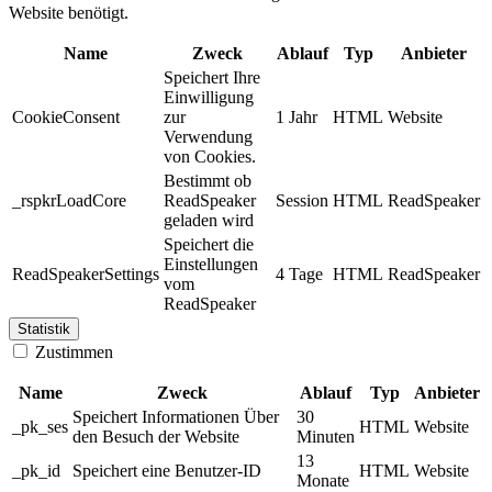
Website benötigt.
Name
Zweck
Ablauf
Typ
Anbieter
Speichert Ihre
Einwilligung
CookieConsent
zur
1 Jahr
HTML
Website
Verwendung
von Cookies.
Bestimmt ob
_rspkrLoadCore
ReadSpeaker
Session
HTML
ReadSpeaker
geladen wird
Speichert die
Einstellungen
ReadSpeakerSettings
4 Tage
HTML
ReadSpeaker
vom
ReadSpeaker
Statistik
Zustimmen
Name
Zweck
Ablauf
Typ
Anbieter
Speichert Informationen Über
30
_pk_ses
HTML
Website
den Besuch der Website
Minuten
13
_pk_id
Speichert eine Benutzer-ID
HTML
Website
Monate