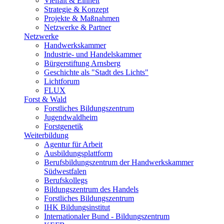
Vielfalt & Einheit
Strategie & Konzept
Projekte & Maßnahmen
Netzwerke & Partner
Netzwerke
Handwerkskammer
Industrie- und Handelskammer
Bürgerstiftung Arnsberg
Geschichte als "Stadt des Lichts"
Lichtforum
FLUX
Forst & Wald
Forstliches Bildungszentrum
Jugendwaldheim
Forstgenetik
Weiterbildung
Agentur für Arbeit
Ausbildungsplattform
Berufsbildungszentrum der Handwerkskammer
Südwestfalen
Berufskollegs
Bildungszentrum des Handels
Forstliches Bildungszentrum
IHK Bildungsinstitut
Internationaler Bund - Bildungszentrum