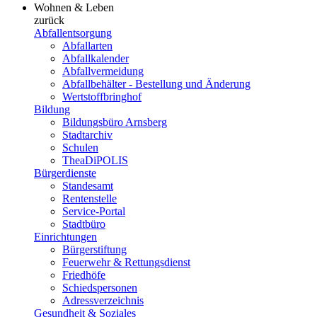
Wohnen & Leben
zurück
Abfallentsorgung
Abfallarten
Abfallkalender
Abfallvermeidung
Abfallbehälter - Bestellung und Änderung
Wertstoffbringhof
Bildung
Bildungsbüro Arnsberg
Stadtarchiv
Schulen
TheaDiPOLIS
Bürgerdienste
Standesamt
Rentenstelle
Service-Portal
Stadtbüro
Einrichtungen
Bürgerstiftung
Feuerwehr & Rettungsdienst
Friedhöfe
Schiedspersonen
Adressverzeichnis
Gesundheit & Soziales