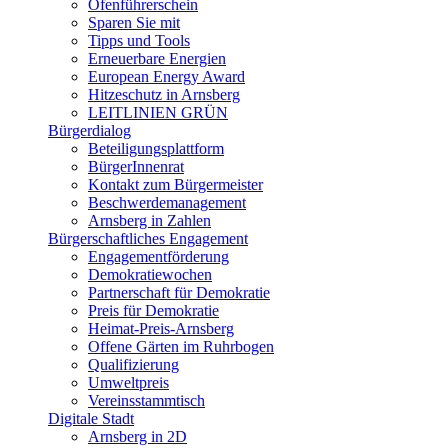
Ofenführerschein
Sparen Sie mit
Tipps und Tools
Erneuerbare Energien
European Energy Award
Hitzeschutz in Arnsberg
LEITLINIEN GRÜN
Bürgerdialog
Beteiligungsplattform
BürgerInnenrat
Kontakt zum Bürgermeister
Beschwerdemanagement
Arnsberg in Zahlen
Bürgerschaftliches Engagement
Engagementförderung
Demokratiewochen
Partnerschaft für Demokratie
Preis für Demokratie
Heimat-Preis-Arnsberg
Offene Gärten im Ruhrbogen
Qualifizierung
Umweltpreis
Vereinsstammtisch
Digitale Stadt
Arnsberg in 2D