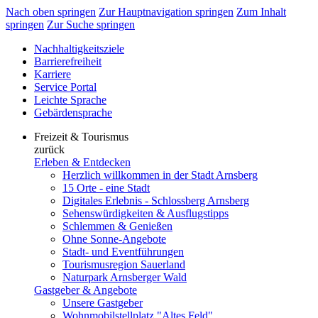
Nach oben springen
Zur Hauptnavigation springen
Zum Inhalt
springen
Zur Suche springen
Nachhaltigkeitsziele
Barrierefreiheit
Karriere
Service Portal
Leichte Sprache
Gebärdensprache
Freizeit & Tourismus
zurück
Erleben & Entdecken
Herzlich willkommen in der Stadt Arnsberg
15 Orte - eine Stadt
Digitales Erlebnis - Schlossberg Arnsberg
Sehenswürdigkeiten & Ausflugstipps
Schlemmen & Genießen
Ohne Sonne-Angebote
Stadt- und Eventführungen
Tourismusregion Sauerland
Naturpark Arnsberger Wald
Gastgeber & Angebote
Unsere Gastgeber
Wohnmobilstellplatz "Altes Feld"