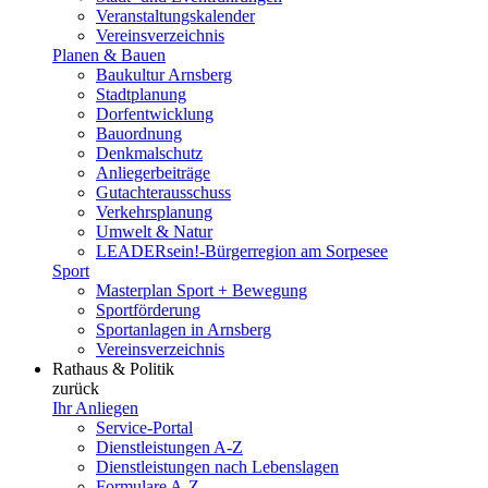
Veranstaltungskalender
Vereinsverzeichnis
Planen & Bauen
Baukultur Arnsberg
Stadtplanung
Dorfentwicklung
Bauordnung
Denkmalschutz
Anliegerbeiträge
Gutachterausschuss
Verkehrsplanung
Umwelt & Natur
LEADERsein!-Bürgerregion am Sorpesee
Sport
Masterplan Sport + Bewegung
Sportförderung
Sportanlagen in Arnsberg
Vereinsverzeichnis
Rathaus & Politik
zurück
Ihr Anliegen
Service-Portal
Dienstleistungen A-Z
Dienstleistungen nach Lebenslagen
Formulare A-Z