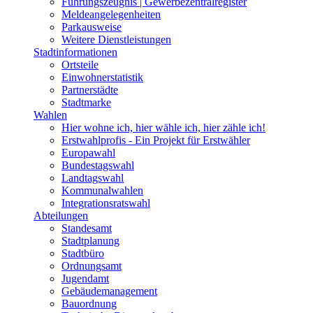
Führungszeugnis | Gewerbezentralregister
Meldeangelegenheiten
Parkausweise
Weitere Dienstleistungen
Stadtinformationen
Ortsteile
Einwohnerstatistik
Partnerstädte
Stadtmarke
Wahlen
Hier wohne ich, hier wähle ich, hier zähle ich!
Erstwahlprofis - Ein Projekt für Erstwähler
Europawahl
Bundestagswahl
Landtagswahl
Kommunalwahlen
Integrationsratswahl
Abteilungen
Standesamt
Stadtplanung
Stadtbüro
Ordnungsamt
Jugendamt
Gebäudemanagement
Bauordnung