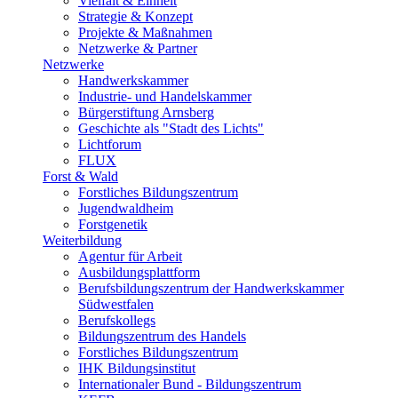
Vielfalt & Einheit
Strategie & Konzept
Projekte & Maßnahmen
Netzwerke & Partner
Netzwerke
Handwerkskammer
Industrie- und Handelskammer
Bürgerstiftung Arnsberg
Geschichte als "Stadt des Lichts"
Lichtforum
FLUX
Forst & Wald
Forstliches Bildungszentrum
Jugendwaldheim
Forstgenetik
Weiterbildung
Agentur für Arbeit
Ausbildungsplattform
Berufsbildungszentrum der Handwerkskammer
Südwestfalen
Berufskollegs
Bildungszentrum des Handels
Forstliches Bildungszentrum
IHK Bildungsinstitut
Internationaler Bund - Bildungszentrum