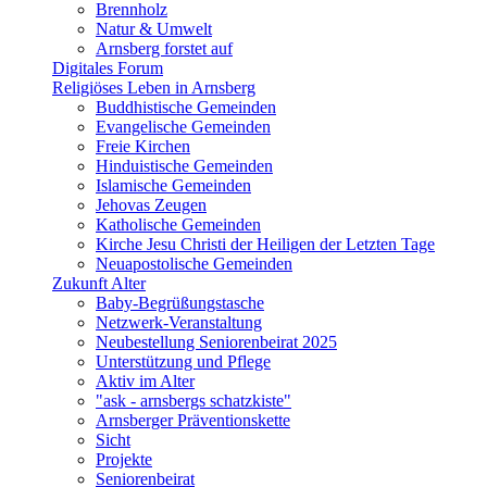
Brennholz
Natur & Umwelt
Arnsberg forstet auf
Digitales Forum
Religiöses Leben in Arnsberg
Buddhistische Gemeinden
Evangelische Gemeinden
Freie Kirchen
Hinduistische Gemeinden
Islamische Gemeinden
Jehovas Zeugen
Katholische Gemeinden
Kirche Jesu Christi der Heiligen der Letzten Tage
Neuapostolische Gemeinden
Zukunft Alter
Baby-Begrüßungstasche
Netzwerk-Veranstaltung
Neubestellung Seniorenbeirat 2025
Unterstützung und Pflege
Aktiv im Alter
"ask - arnsbergs schatzkiste"
Arnsberger Präventionskette
Sicht
Projekte
Seniorenbeirat