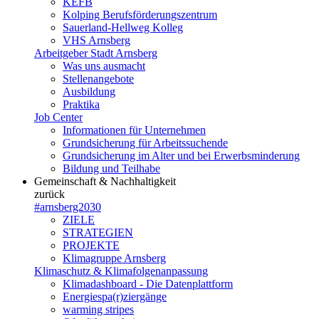
KEFB
Kolping Berufsförderungszentrum
Sauerland-Hellweg Kolleg
VHS Arnsberg
Arbeitgeber Stadt Arnsberg
Was uns ausmacht
Stellenangebote
Ausbildung
Praktika
Job Center
Informationen für Unternehmen
Grundsicherung für Arbeitssuchende
Grundsicherung im Alter und bei Erwerbsminderung
Bildung und Teilhabe
Gemeinschaft & Nachhaltigkeit
zurück
#arnsberg2030
ZIELE
STRATEGIEN
PROJEKTE
Klimagruppe Arnsberg
Klimaschutz & Klimafolgenanpassung
Klimadashboard - Die Datenplattform
Energiespa(r)ziergänge
warming stripes