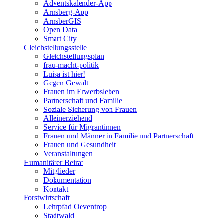
Adventskalender-App
Arnsberg-App
ArnsberGIS
Open Data
Smart City
Gleichstellungsstelle
Gleichstellungsplan
frau-macht-politik
Luisa ist hier!
Gegen Gewalt
Frauen im Erwerbsleben
Partnerschaft und Familie
Soziale Sicherung von Frauen
Alleinerziehend
Service für Migrantinnen
Frauen und Männer in Familie und Partnerschaft
Frauen und Gesundheit
Veranstaltungen
Humanitärer Beirat
Mitglieder
Dokumentation
Kontakt
Forstwirtschaft
Lehrpfad Oeventrop
Stadtwald