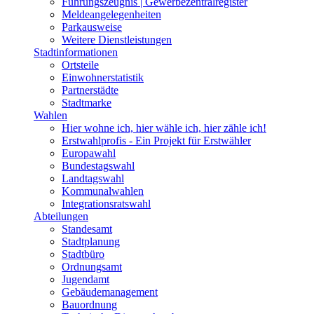
Führungszeugnis | Gewerbezentralregister
Meldeangelegenheiten
Parkausweise
Weitere Dienstleistungen
Stadtinformationen
Ortsteile
Einwohnerstatistik
Partnerstädte
Stadtmarke
Wahlen
Hier wohne ich, hier wähle ich, hier zähle ich!
Erstwahlprofis - Ein Projekt für Erstwähler
Europawahl
Bundestagswahl
Landtagswahl
Kommunalwahlen
Integrationsratswahl
Abteilungen
Standesamt
Stadtplanung
Stadtbüro
Ordnungsamt
Jugendamt
Gebäudemanagement
Bauordnung