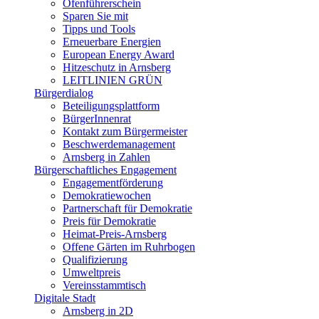
Ofenführerschein
Sparen Sie mit
Tipps und Tools
Erneuerbare Energien
European Energy Award
Hitzeschutz in Arnsberg
LEITLINIEN GRÜN
Bürgerdialog
Beteiligungsplattform
BürgerInnenrat
Kontakt zum Bürgermeister
Beschwerdemanagement
Arnsberg in Zahlen
Bürgerschaftliches Engagement
Engagementförderung
Demokratiewochen
Partnerschaft für Demokratie
Preis für Demokratie
Heimat-Preis-Arnsberg
Offene Gärten im Ruhrbogen
Qualifizierung
Umweltpreis
Vereinsstammtisch
Digitale Stadt
Arnsberg in 2D