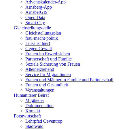
Adventskalender-App
Arnsberg-App
ArnsberGIS
Open Data
Smart City
Gleichstellungsstelle
Gleichstellungsplan
frau-macht-politik
Luisa ist hier!
Gegen Gewalt
Frauen im Erwerbsleben
Partnerschaft und Familie
Soziale Sicherung von Frauen
Alleinerziehend
Service für Migrantinnen
Frauen und Männer in Familie und Partnerschaft
Frauen und Gesundheit
Veranstaltungen
Humanitärer Beirat
Mitglieder
Dokumentation
Kontakt
Forstwirtschaft
Lehrpfad Oeventrop
Stadtwald