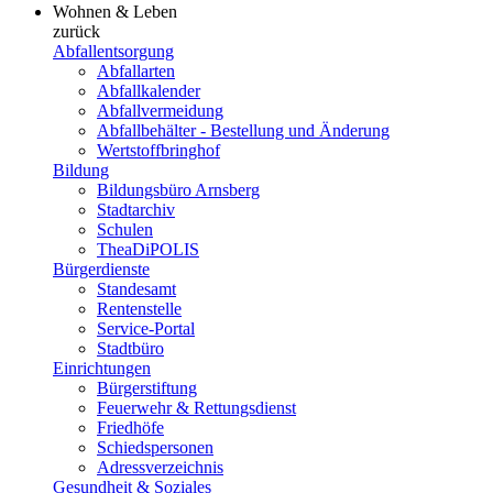
Wohnen & Leben
zurück
Abfallentsorgung
Abfallarten
Abfallkalender
Abfallvermeidung
Abfallbehälter - Bestellung und Änderung
Wertstoffbringhof
Bildung
Bildungsbüro Arnsberg
Stadtarchiv
Schulen
TheaDiPOLIS
Bürgerdienste
Standesamt
Rentenstelle
Service-Portal
Stadtbüro
Einrichtungen
Bürgerstiftung
Feuerwehr & Rettungsdienst
Friedhöfe
Schiedspersonen
Adressverzeichnis
Gesundheit & Soziales