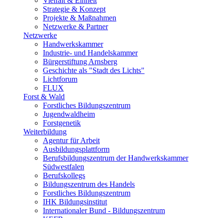
Vielfalt & Einheit
Strategie & Konzept
Projekte & Maßnahmen
Netzwerke & Partner
Netzwerke
Handwerkskammer
Industrie- und Handelskammer
Bürgerstiftung Arnsberg
Geschichte als "Stadt des Lichts"
Lichtforum
FLUX
Forst & Wald
Forstliches Bildungszentrum
Jugendwaldheim
Forstgenetik
Weiterbildung
Agentur für Arbeit
Ausbildungsplattform
Berufsbildungszentrum der Handwerkskammer
Südwestfalen
Berufskollegs
Bildungszentrum des Handels
Forstliches Bildungszentrum
IHK Bildungsinstitut
Internationaler Bund - Bildungszentrum