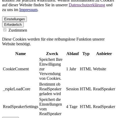
können Sie jederzeit widerrufen. Weitere Informationen zu Cookies
auf dieser Website finden Sie in unserer
Datenschutzerklärung
und
zu uns im
Impressum
.
Einstellungen
Erforderlich
Zustimmen
Diese Cookies werden für eine reibungslose Funktion unserer
Website benötigt.
Name
Zweck
Ablauf
Typ
Anbieter
Speichert Ihre
Einwilligung
CookieConsent
zur
1 Jahr
HTML
Website
Verwendung
von Cookies.
Bestimmt ob
_rspkrLoadCore
ReadSpeaker
Session
HTML
ReadSpeaker
geladen wird
Speichert die
Einstellungen
ReadSpeakerSettings
4 Tage
HTML
ReadSpeaker
vom
ReadSpeaker