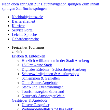
Nach oben springen
Zur Hauptnavigation springen
Zum Inhalt
springen
Zur Suche springen
Nachhaltigkeitsziele
Barrierefreiheit
Karriere
Service Portal
Leichte Sprache
Gebärdensprache
Freizeit & Tourismus
zurück
Erleben & Entdecken
Herzlich willkommen in der Stadt Arnsberg
15 Orte - eine Stadt
Digitales Erlebnis - Schlossberg Arnsberg
Sehenswürdigkeiten & Ausflugstipps
Schlemmen & Genießen
Ohne Sonne-Angebote
Stadt- und Eventführungen
Tourismusregion Sauerland
Naturpark Arnsberger Wald
Gastgeber & Angebote
Unsere Gastgeber
Wohnmobilstellplatz "Altes Feld"