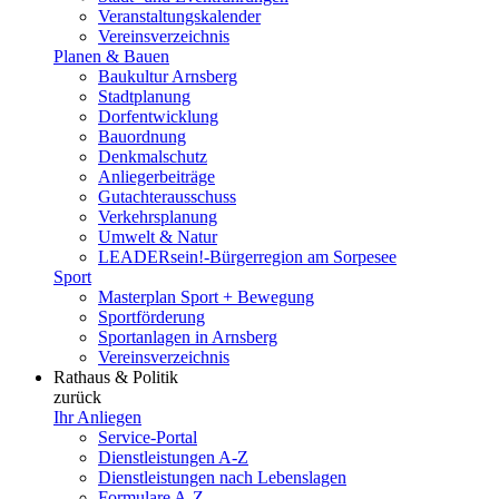
Veranstaltungskalender
Vereinsverzeichnis
Planen & Bauen
Baukultur Arnsberg
Stadtplanung
Dorfentwicklung
Bauordnung
Denkmalschutz
Anliegerbeiträge
Gutachterausschuss
Verkehrsplanung
Umwelt & Natur
LEADERsein!-Bürgerregion am Sorpesee
Sport
Masterplan Sport + Bewegung
Sportförderung
Sportanlagen in Arnsberg
Vereinsverzeichnis
Rathaus & Politik
zurück
Ihr Anliegen
Service-Portal
Dienstleistungen A-Z
Dienstleistungen nach Lebenslagen
Formulare A-Z