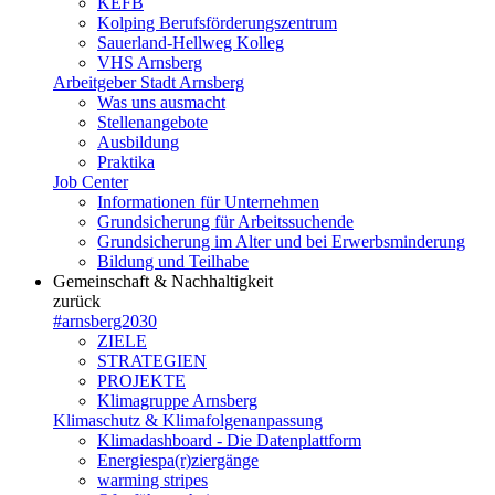
KEFB
Kolping Berufsförderungszentrum
Sauerland-Hellweg Kolleg
VHS Arnsberg
Arbeitgeber Stadt Arnsberg
Was uns ausmacht
Stellenangebote
Ausbildung
Praktika
Job Center
Informationen für Unternehmen
Grundsicherung für Arbeitssuchende
Grundsicherung im Alter und bei Erwerbsminderung
Bildung und Teilhabe
Gemeinschaft & Nachhaltigkeit
zurück
#arnsberg2030
ZIELE
STRATEGIEN
PROJEKTE
Klimagruppe Arnsberg
Klimaschutz & Klimafolgenanpassung
Klimadashboard - Die Datenplattform
Energiespa(r)ziergänge
warming stripes