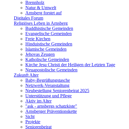
Brennholz
Natur & Umwelt
Arnsberg forstet auf
Digitales Forum
Religiöses Leben in Arnsberg
Buddhistische Gemeinden
Evangelische Gemeinden
Freie Kirchen
Hinduistische Gemeinden
Islamische Gemeinden
Jehovas Zeugen
Katholische Gemeinden
Kirche Jesu Christi der Heiligen der Letzten Tage
Neuapostolische Gemeinden
Zukunft Alter
Baby-Begrüßungstasche
Netzwerk-Veranstaltung
Neubestellung Seniorenbeirat 2025
Unterstützung und Pflege
Aktiv im Alter
"ask - arnsbergs schatzkiste"
Arnsberger Präventionskette
Sicht
Projekte
Seniorenbeirat