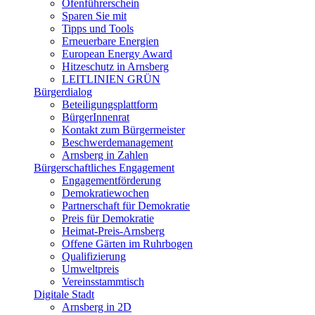
Ofenführerschein
Sparen Sie mit
Tipps und Tools
Erneuerbare Energien
European Energy Award
Hitzeschutz in Arnsberg
LEITLINIEN GRÜN
Bürgerdialog
Beteiligungsplattform
BürgerInnenrat
Kontakt zum Bürgermeister
Beschwerdemanagement
Arnsberg in Zahlen
Bürgerschaftliches Engagement
Engagementförderung
Demokratiewochen
Partnerschaft für Demokratie
Preis für Demokratie
Heimat-Preis-Arnsberg
Offene Gärten im Ruhrbogen
Qualifizierung
Umweltpreis
Vereinsstammtisch
Digitale Stadt
Arnsberg in 2D