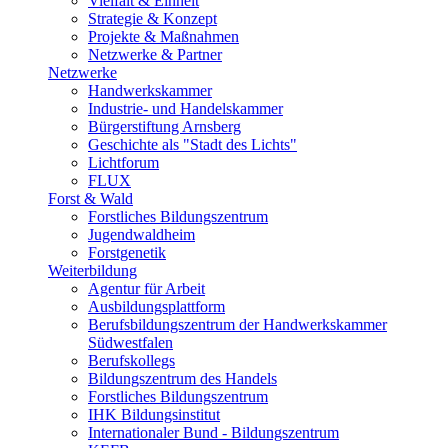
Vielfalt & Einheit
Strategie & Konzept
Projekte & Maßnahmen
Netzwerke & Partner
Netzwerke
Handwerkskammer
Industrie- und Handelskammer
Bürgerstiftung Arnsberg
Geschichte als "Stadt des Lichts"
Lichtforum
FLUX
Forst & Wald
Forstliches Bildungszentrum
Jugendwaldheim
Forstgenetik
Weiterbildung
Agentur für Arbeit
Ausbildungsplattform
Berufsbildungszentrum der Handwerkskammer
Südwestfalen
Berufskollegs
Bildungszentrum des Handels
Forstliches Bildungszentrum
IHK Bildungsinstitut
Internationaler Bund - Bildungszentrum