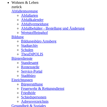
Wohnen & Leben
zurück
Abfallentsorgung
Abfallarten
Abfallkalender
Abfallvermeidung
Abfallbehälter - Bestellung und Änderung
Wertstoffbringhof
Bildung
Bildungsbüro Arnsberg
Stadtarchiv
Schulen
TheaDiPOLIS
Bürgerdienste
Standesamt
Rentenstelle
Service-Portal
Stadtbüro
Einrichtungen
Bürgerstiftung
Feuerwehr & Rettungsdienst
Friedhöfe
Schiedspersonen
Adressverzeichnis
Gesundheit & Soziales