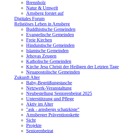
Brennholz
Natur & Umwelt
Arnsberg forstet auf
Digitales Forum
Religiöses Leben in Arnsberg
Buddhistische Gemeinden
Evangelische Gemeinden
Freie Kirchen
Hinduistische Gemeinden
Islamische Gemeinden
Jehovas Zeugen
Katholische Gemeinden
Kirche Jesu Christi der Heiligen der Letzten Tage
Neuapostolische Gemeinden
Zukunft Alter
Baby-Begrüßungstasche
Netzwerk-Veranstaltung
Neubestellung Seniorenbeirat 2025
Unterstützung und Pflege
Aktiv im Alter
"ask - arnsbergs schatzkiste"
Arnsberger Präventionskette
Sicht
Projekte
Seniorenbeirat