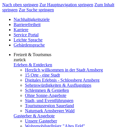
Nach oben springen
Zur Hauptnavigation springen
Zum Inhalt
springen
Zur Suche springen
Nachhaltigkeitsziele
Barrierefreiheit
Karriere
Service Portal
Leichte Sprache
Gebärdensprache
Freizeit & Tourismus
zurück
Erleben & Entdecken
Herzlich willkommen in der Stadt Arnsberg
15 Orte - eine Stadt
Digitales Erlebnis - Schlossberg Arnsberg
Sehenswürdigkeiten & Ausflugstipps
Schlemmen & Genießen
Ohne Sonne-Angebote
Stadt- und Eventführungen
Tourismusregion Sauerland
Naturpark Arnsberger Wald
Gastgeber & Angebote
Unsere Gastgeber
Wohnmobilstellplatz "Altes Feld"