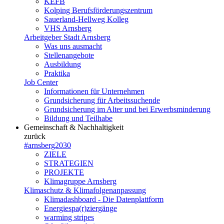
KEFB
Kolping Berufsförderungszentrum
Sauerland-Hellweg Kolleg
VHS Arnsberg
Arbeitgeber Stadt Arnsberg
Was uns ausmacht
Stellenangebote
Ausbildung
Praktika
Job Center
Informationen für Unternehmen
Grundsicherung für Arbeitssuchende
Grundsicherung im Alter und bei Erwerbsminderung
Bildung und Teilhabe
Gemeinschaft & Nachhaltigkeit
zurück
#arnsberg2030
ZIELE
STRATEGIEN
PROJEKTE
Klimagruppe Arnsberg
Klimaschutz & Klimafolgenanpassung
Klimadashboard - Die Datenplattform
Energiespa(r)ziergänge
warming stripes