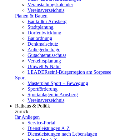
Veranstaltungskalender
Vereinsverzeichnis
Planen & Bauen
Baukultur Arnsberg
Stadtplanung
Dorfentwicklung
Bauordnung
Denkmalschutz
Anliegerbeiträge
Gutachterausschuss
Verkehrsplanung
Umwelt & Natur
LEADERsein!-Bürgerregion am Sorpesee
Sport
Masterplan Sport + Bewegung
Sportförderung
Sportanlagen in Arnsberg
Vereinsverzeichnis
Rathaus & Politik
zurück
Ihr Anliegen
Service-Portal
Dienstleistungen A-Z
Dienstleistungen nach Lebenslagen
Formulare A-Z