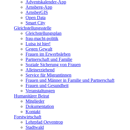
Adventskalender-App
Arnsberg-App
ArnsberGIS
Open Data
Smart City
Gleichstellungsstelle
Gleichstellungsplan
frau-macht-politik
Luisa ist hier!
Gegen Gewalt
Frauen im Erwerbsleben
Partnerschaft und Familie
Soziale Sicherung von Frauen
Alleinerziehend
Service für Migrantinnen
Frauen und Männer in Familie und Partnerschaft
Frauen und Gesundheit
Veranstaltungen
Humanitärer Beirat
Mitglieder
Dokumentation
Kontakt
Forstwirtschaft
Lehrpfad Oeventrop
Stadtwald