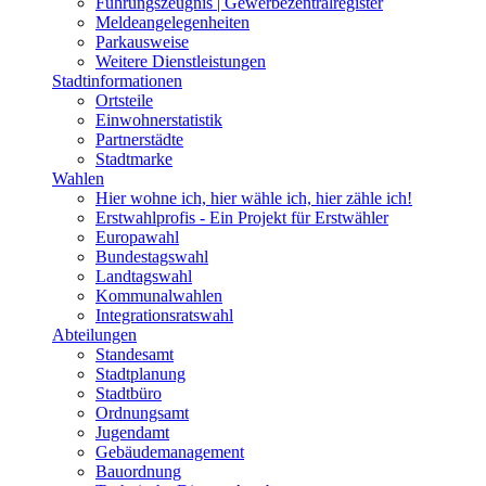
Führungszeugnis | Gewerbezentralregister
Meldeangelegenheiten
Parkausweise
Weitere Dienstleistungen
Stadtinformationen
Ortsteile
Einwohnerstatistik
Partnerstädte
Stadtmarke
Wahlen
Hier wohne ich, hier wähle ich, hier zähle ich!
Erstwahlprofis - Ein Projekt für Erstwähler
Europawahl
Bundestagswahl
Landtagswahl
Kommunalwahlen
Integrationsratswahl
Abteilungen
Standesamt
Stadtplanung
Stadtbüro
Ordnungsamt
Jugendamt
Gebäudemanagement
Bauordnung