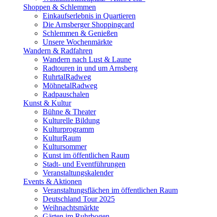
Shoppen & Schlemmen
Einkaufserlebnis in Quartieren
Die Arnsberger Shoppingcard
Schlemmen & Genießen
Unsere Wochenmärkte
Wandern & Radfahren
Wandern nach Lust & Laune
Radtouren in und um Arnsberg
RuhrtalRadweg
MöhnetalRadweg
Radpauschalen
Kunst & Kultur
Bühne & Theater
Kulturelle Bildung
Kulturprogramm
KulturRaum
Kultursommer
Kunst im öffentlichen Raum
Stadt- und Eventführungen
Veranstaltungskalender
Events & Aktionen
Veranstaltungsflächen im öffentlichen Raum
Deutschland Tour 2025
Weihnachtsmärkte
Gärten im Ruhrbogen