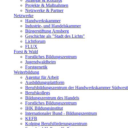
Strategie & Konzept
Projekte & Maßnahmen
Netzwerke & Partner
Netzwerke
Handwerkskammer
Industrie- und Handelskammer
Bürgerstiftung Arnsberg
Geschichte als "Stadt des Lichts"
Lichtforum
FLUX
Forst & Wald
Forstliches Bildungszentrum
Jugendwaldheim
Forstgenetik
Weiterbildung
Agentur für Arbeit
Ausbildungsplattform
Berufsbildungszentrum der Handwerkskammer Südwestf
Berufskollegs
Bildungszentrum des Handels
Forstliches Bildungszentrum
IHK Bildungsinstitut
Internationaler Bund - Bildungszentrum
KEFB
Kolping Berufsförderungszentrum