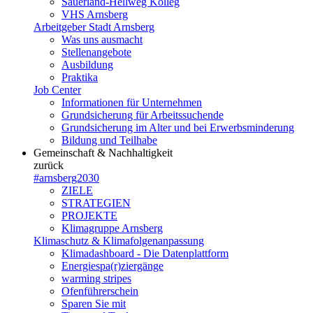
Sauerland-Hellweg Kolleg
VHS Arnsberg
Arbeitgeber Stadt Arnsberg
Was uns ausmacht
Stellenangebote
Ausbildung
Praktika
Job Center
Informationen für Unternehmen
Grundsicherung für Arbeitssuchende
Grundsicherung im Alter und bei Erwerbsminderung
Bildung und Teilhabe
Gemeinschaft & Nachhaltigkeit
zurück
#arnsberg2030
ZIELE
STRATEGIEN
PROJEKTE
Klimagruppe Arnsberg
Klimaschutz & Klimafolgenanpassung
Klimadashboard - Die Datenplattform
Energiespa(r)ziergänge
warming stripes
Ofenführerschein
Sparen Sie mit