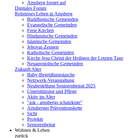
Arnsberg forstet auf
Digitales Forum
Religiöses Leben in Arnsberg
Buddhistische Gemeinden
Evangelische Gemeinden
Freie Kirchen
Hinduistische Gemeinden
Islamische Gemeinden
Jehovas Zeugen
Katholische Gemeinden
Kirche Jesu Christi der Heiligen der Letzten Tage
Neuapostolische Gemeinden
Zukunft Alter
Baby-Begrüßungstasche
Netzwerk-Veranstaltung
Neubestellung Seniorenbeirat 2025
Unterstützung und Pflege
Aktiv im Alter
"ask - arnsbergs schatzkiste"
Arnsberger Präventionskette
Sicht
Projekte
Seniorenbeirat
Wohnen & Leben
zurück