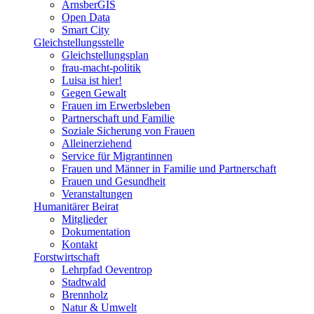
ArnsberGIS
Open Data
Smart City
Gleichstellungsstelle
Gleichstellungsplan
frau-macht-politik
Luisa ist hier!
Gegen Gewalt
Frauen im Erwerbsleben
Partnerschaft und Familie
Soziale Sicherung von Frauen
Alleinerziehend
Service für Migrantinnen
Frauen und Männer in Familie und Partnerschaft
Frauen und Gesundheit
Veranstaltungen
Humanitärer Beirat
Mitglieder
Dokumentation
Kontakt
Forstwirtschaft
Lehrpfad Oeventrop
Stadtwald
Brennholz
Natur & Umwelt