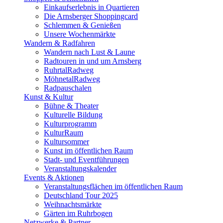
Einkaufserlebnis in Quartieren
Die Arnsberger Shoppingcard
Schlemmen & Genießen
Unsere Wochenmärkte
Wandern & Radfahren
Wandern nach Lust & Laune
Radtouren in und um Arnsberg
RuhrtalRadweg
MöhnetalRadweg
Radpauschalen
Kunst & Kultur
Bühne & Theater
Kulturelle Bildung
Kulturprogramm
KulturRaum
Kultursommer
Kunst im öffentlichen Raum
Stadt- und Eventführungen
Veranstaltungskalender
Events & Aktionen
Veranstaltungsflächen im öffentlichen Raum
Deutschland Tour 2025
Weihnachtsmärkte
Gärten im Ruhrbogen
Netzwerke & Partner