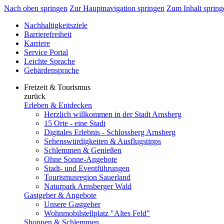
Nach oben springen
Zur Hauptnavigation springen
Zum Inhalt spring
Nachhaltigkeitsziele
Barrierefreiheit
Karriere
Service Portal
Leichte Sprache
Gebärdensprache
Freizeit & Tourismus
zurück
Erleben & Entdecken
Herzlich willkommen in der Stadt Arnsberg
15 Orte - eine Stadt
Digitales Erlebnis - Schlossberg Arnsberg
Sehenswürdigkeiten & Ausflugstipps
Schlemmen & Genießen
Ohne Sonne-Angebote
Stadt- und Eventführungen
Tourismusregion Sauerland
Naturpark Arnsberger Wald
Gastgeber & Angebote
Unsere Gastgeber
Wohnmobilstellplatz "Altes Feld"
Shoppen & Schlemmen