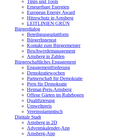
Tipps und Tools
Erneuerbare Energien
European Energy Award
Hitzeschutz in Arnsberg
LEITLINIEN GRÜN
Bürgerdialog
Beteiligungsplattform
BürgerInnenrat
Kontakt zum Bürgermeister
Beschwerdemanagement
Arnsberg in Zahlen
Bürgerschaftliches Engagement
Engagementförderung
Demokratiewochen
Partnerschaft für Demokratie
Preis für Demokratie
Heimat-Preis-Arnsberg
Offene Gärten im Ruhrbogen
Qualifizierung
Umweltpreis
Vereinsstammtisch
Digitale Stadt
Arnsberg in 2D
Adventskalender-App
Arnsberg-App