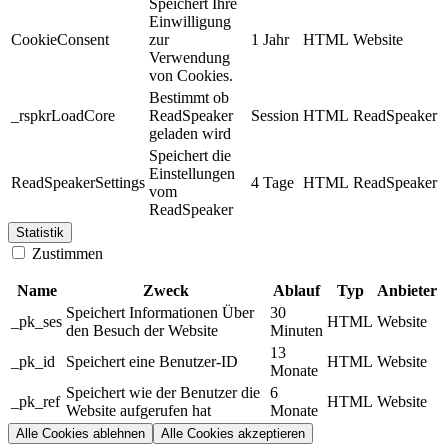
Speichert Ihre
Einwilligung
CookieConsent
zur
1 Jahr
HTML
Website
Verwendung
von Cookies.
Bestimmt ob
_rspkrLoadCore
ReadSpeaker
Session
HTML
ReadSpeaker
geladen wird
Speichert die
Einstellungen
ReadSpeakerSettings
4 Tage
HTML
ReadSpeaker
vom
ReadSpeaker
Statistik
Zustimmen
Name
Zweck
Ablauf
Typ
Anbieter
Speichert Informationen Über
30
_pk_ses
HTML
Website
den Besuch der Website
Minuten
13
_pk_id
Speichert eine Benutzer-ID
HTML
Website
Monate
Speichert wie der Benutzer die
6
_pk_ref
HTML
Website
Website aufgerufen hat
Monate
Alle Cookies ablehnen
Alle Cookies akzeptieren