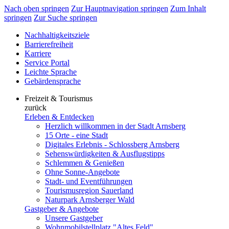
Nach oben springen
Zur Hauptnavigation springen
Zum Inhalt
springen
Zur Suche springen
Nachhaltigkeitsziele
Barrierefreiheit
Karriere
Service Portal
Leichte Sprache
Gebärdensprache
Freizeit & Tourismus
zurück
Erleben & Entdecken
Herzlich willkommen in der Stadt Arnsberg
15 Orte - eine Stadt
Digitales Erlebnis - Schlossberg Arnsberg
Sehenswürdigkeiten & Ausflugstipps
Schlemmen & Genießen
Ohne Sonne-Angebote
Stadt- und Eventführungen
Tourismusregion Sauerland
Naturpark Arnsberger Wald
Gastgeber & Angebote
Unsere Gastgeber
Wohnmobilstellplatz "Altes Feld"