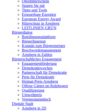
Ofenführerschein
Sparen Sie mit
Tipps und Tools
Erneuerbare Energien
European Energy Award
Hitzeschutz in Arnsberg
LEITLINIEN GRÜN
Bürgerdialog
Beteiligungsplattform
BürgerInnenrat
Kontakt zum Bürgermeister
Beschwerdemanagement
Arnsberg in Zahlen
Bürgerschaftliches Engagement
Engagementförderung
Demokratiewochen
Partnerschaft für Demokratie
Preis für Demokratie
Heimat-Preis-Arnsberg
Offene Gärten im Ruhrbogen
Qualifizierung
Umweltpreis
Vereinsstammtisch
Digitale Stadt
Arnsberg in 2D