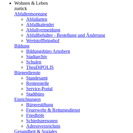
Wohnen & Leben
zurück
Abfallentsorgung
Abfallarten
Abfallkalender
Abfallvermeidung
Abfallbehälter - Bestellung und Änderung
Wertstoffbringhof
Bildung
Bildungsbüro Arnsberg
Stadtarchiv
Schulen
TheaDiPOLIS
Bürgerdienste
Standesamt
Rentenstelle
Service-Portal
Stadtbüro
Einrichtungen
Bürgerstiftung
Feuerwehr & Rettungsdienst
Friedhöfe
Schiedspersonen
Adressverzeichnis
Gesundheit & Soziales