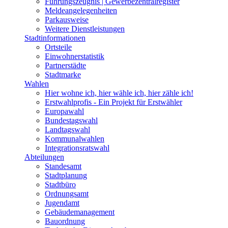
Führungszeugnis | Gewerbezentralregister
Meldeangelegenheiten
Parkausweise
Weitere Dienstleistungen
Stadtinformationen
Ortsteile
Einwohnerstatistik
Partnerstädte
Stadtmarke
Wahlen
Hier wohne ich, hier wähle ich, hier zähle ich!
Erstwahlprofis - Ein Projekt für Erstwähler
Europawahl
Bundestagswahl
Landtagswahl
Kommunalwahlen
Integrationsratswahl
Abteilungen
Standesamt
Stadtplanung
Stadtbüro
Ordnungsamt
Jugendamt
Gebäudemanagement
Bauordnung