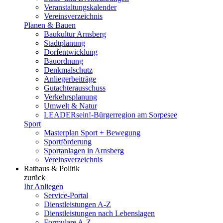
Veranstaltungskalender
Vereinsverzeichnis
Planen & Bauen
Baukultur Arnsberg
Stadtplanung
Dorfentwicklung
Bauordnung
Denkmalschutz
Anliegerbeiträge
Gutachterausschuss
Verkehrsplanung
Umwelt & Natur
LEADERsein!-Bürgerregion am Sorpesee
Sport
Masterplan Sport + Bewegung
Sportförderung
Sportanlagen in Arnsberg
Vereinsverzeichnis
Rathaus & Politik
zurück
Ihr Anliegen
Service-Portal
Dienstleistungen A-Z
Dienstleistungen nach Lebenslagen
Formulare A-Z