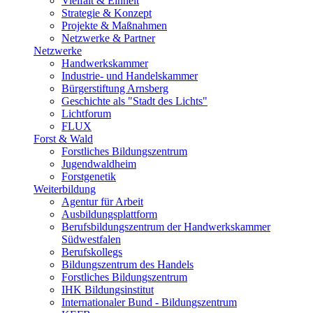
Vielfalt & Einheit
Strategie & Konzept
Projekte & Maßnahmen
Netzwerke & Partner
Netzwerke
Handwerkskammer
Industrie- und Handelskammer
Bürgerstiftung Arnsberg
Geschichte als "Stadt des Lichts"
Lichtforum
FLUX
Forst & Wald
Forstliches Bildungszentrum
Jugendwaldheim
Forstgenetik
Weiterbildung
Agentur für Arbeit
Ausbildungsplattform
Berufsbildungszentrum der Handwerkskammer
Südwestfalen
Berufskollegs
Bildungszentrum des Handels
Forstliches Bildungszentrum
IHK Bildungsinstitut
Internationaler Bund - Bildungszentrum