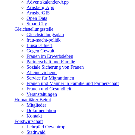
Adventskalender-App
Arnsberg-App
ArnsberGIS
Open Data
Smart City
Gleichstellungsstelle
Gleichstellungsplan
frau-macht-politik
Luisa ist hier!
Gegen Gewalt
Frauen im Erwerbsleben
Partnerschaft und Familie
Soziale Sicherung von Frauen
Alleinerziehend
Service für Migrantinnen
Frauen und Männer in Familie und Partnerschaft
Frauen und Gesundheit
Veranstaltungen
Humanitärer Beirat
Mitglieder
Dokumentation
Kontakt
Forstwirtschaft
Lehrpfad Oeventrop
Stadtwald