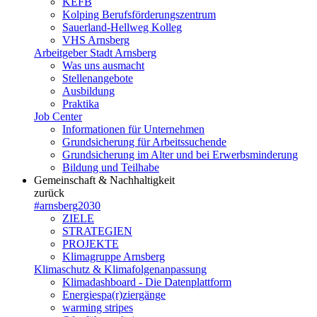
KEFB
Kolping Berufsförderungszentrum
Sauerland-Hellweg Kolleg
VHS Arnsberg
Arbeitgeber Stadt Arnsberg
Was uns ausmacht
Stellenangebote
Ausbildung
Praktika
Job Center
Informationen für Unternehmen
Grundsicherung für Arbeitssuchende
Grundsicherung im Alter und bei Erwerbsminderung
Bildung und Teilhabe
Gemeinschaft & Nachhaltigkeit
zurück
#arnsberg2030
ZIELE
STRATEGIEN
PROJEKTE
Klimagruppe Arnsberg
Klimaschutz & Klimafolgenanpassung
Klimadashboard - Die Datenplattform
Energiespa(r)ziergänge
warming stripes