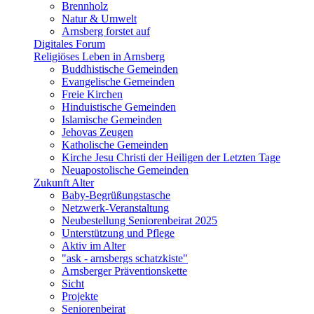
Brennholz
Natur & Umwelt
Arnsberg forstet auf
Digitales Forum
Religiöses Leben in Arnsberg
Buddhistische Gemeinden
Evangelische Gemeinden
Freie Kirchen
Hinduistische Gemeinden
Islamische Gemeinden
Jehovas Zeugen
Katholische Gemeinden
Kirche Jesu Christi der Heiligen der Letzten Tage
Neuapostolische Gemeinden
Zukunft Alter
Baby-Begrüßungstasche
Netzwerk-Veranstaltung
Neubestellung Seniorenbeirat 2025
Unterstützung und Pflege
Aktiv im Alter
"ask - arnsbergs schatzkiste"
Arnsberger Präventionskette
Sicht
Projekte
Seniorenbeirat