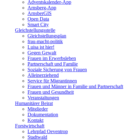
Adventskalender-App
Arnsberg-App
ArnsberGIS
Open Data
Smart City
Gleichstellungsstelle
Gleichstellungsplan
frau-macht-politik
Luisa ist hier!
Gegen Gewalt
Frauen im Erwerbsleben
Partnerschaft und Familie
Soziale Sicherung von Frauen
Alleinerziehend
Service für Migrantinnen
Frauen und Männer in Familie und Partnerschaft
Frauen und Gesundheit
Veranstaltungen
Humanitärer Beirat
Mitglieder
Dokumentation
Kontakt
Forstwirtschaft
Lehrpfad Oeventrop
Stadtwald