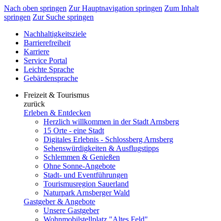
Nach oben springen
Zur Hauptnavigation springen
Zum Inhalt
springen
Zur Suche springen
Nachhaltigkeitsziele
Barrierefreiheit
Karriere
Service Portal
Leichte Sprache
Gebärdensprache
Freizeit & Tourismus
zurück
Erleben & Entdecken
Herzlich willkommen in der Stadt Arnsberg
15 Orte - eine Stadt
Digitales Erlebnis - Schlossberg Arnsberg
Sehenswürdigkeiten & Ausflugstipps
Schlemmen & Genießen
Ohne Sonne-Angebote
Stadt- und Eventführungen
Tourismusregion Sauerland
Naturpark Arnsberger Wald
Gastgeber & Angebote
Unsere Gastgeber
Wohnmobilstellplatz "Altes Feld"