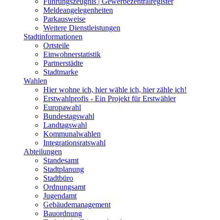
Führungszeugnis | Gewerbezentralregister
Meldeangelegenheiten
Parkausweise
Weitere Dienstleistungen
Stadtinformationen
Ortsteile
Einwohnerstatistik
Partnerstädte
Stadtmarke
Wahlen
Hier wohne ich, hier wähle ich, hier zähle ich!
Erstwahlprofis - Ein Projekt für Erstwähler
Europawahl
Bundestagswahl
Landtagswahl
Kommunalwahlen
Integrationsratswahl
Abteilungen
Standesamt
Stadtplanung
Stadtbüro
Ordnungsamt
Jugendamt
Gebäudemanagement
Bauordnung