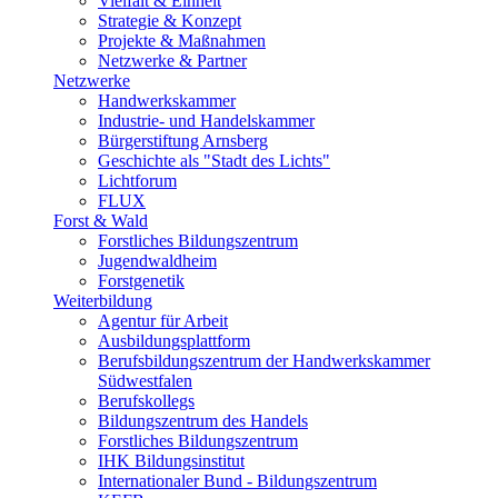
Vielfalt & Einheit
Strategie & Konzept
Projekte & Maßnahmen
Netzwerke & Partner
Netzwerke
Handwerkskammer
Industrie- und Handelskammer
Bürgerstiftung Arnsberg
Geschichte als "Stadt des Lichts"
Lichtforum
FLUX
Forst & Wald
Forstliches Bildungszentrum
Jugendwaldheim
Forstgenetik
Weiterbildung
Agentur für Arbeit
Ausbildungsplattform
Berufsbildungszentrum der Handwerkskammer
Südwestfalen
Berufskollegs
Bildungszentrum des Handels
Forstliches Bildungszentrum
IHK Bildungsinstitut
Internationaler Bund - Bildungszentrum