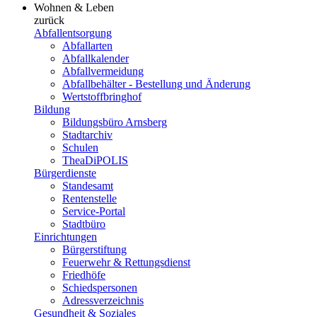
Wohnen & Leben
zurück
Abfallentsorgung
Abfallarten
Abfallkalender
Abfallvermeidung
Abfallbehälter - Bestellung und Änderung
Wertstoffbringhof
Bildung
Bildungsbüro Arnsberg
Stadtarchiv
Schulen
TheaDiPOLIS
Bürgerdienste
Standesamt
Rentenstelle
Service-Portal
Stadtbüro
Einrichtungen
Bürgerstiftung
Feuerwehr & Rettungsdienst
Friedhöfe
Schiedspersonen
Adressverzeichnis
Gesundheit & Soziales