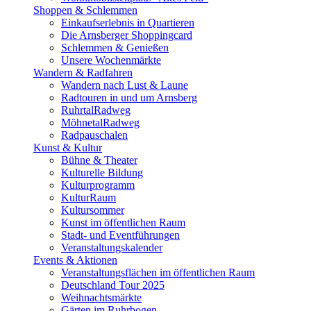
Shoppen & Schlemmen
Einkaufserlebnis in Quartieren
Die Arnsberger Shoppingcard
Schlemmen & Genießen
Unsere Wochenmärkte
Wandern & Radfahren
Wandern nach Lust & Laune
Radtouren in und um Arnsberg
RuhrtalRadweg
MöhnetalRadweg
Radpauschalen
Kunst & Kultur
Bühne & Theater
Kulturelle Bildung
Kulturprogramm
KulturRaum
Kultursommer
Kunst im öffentlichen Raum
Stadt- und Eventführungen
Veranstaltungskalender
Events & Aktionen
Veranstaltungsflächen im öffentlichen Raum
Deutschland Tour 2025
Weihnachtsmärkte
Gärten im Ruhrbogen