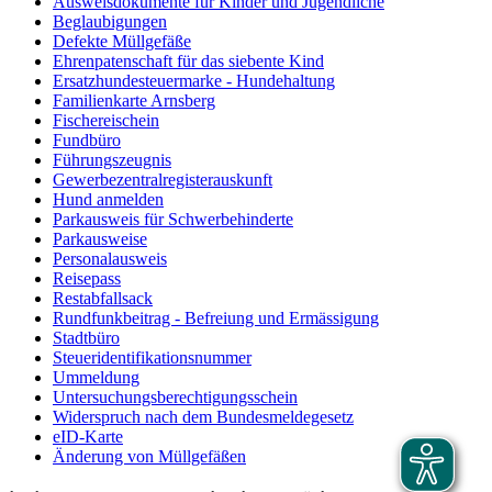
Ausweisdokumente für Kinder und Jugendliche
Beglaubigungen
Defekte Müllgefäße
Ehrenpatenschaft für das siebente Kind
Ersatzhundesteuermarke - Hundehaltung
Familienkarte Arnsberg
Fischereischein
Fundbüro
Führungszeugnis
Gewerbezentralregisterauskunft
Hund anmelden
Parkausweis für Schwerbehinderte
Parkausweise
Personalausweis
Reisepass
Restabfallsack
Rundfunkbeitrag - Befreiung und Ermässigung
Stadtbüro
Steueridentifikationsnummer
Ummeldung
Untersuchungsberechtigungsschein
Widerspruch nach dem Bundesmeldegesetz
eID-Karte
Änderung von Müllgefäßen