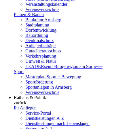
Veranstaltungskalender
Vereinsverzeichnis
Planen & Bauen
Baukultur Arnsberg
Stadtplanung
Dorfentwicklung
Bauordnung
Denkmalschutz
Anliegerbeiträge
Gutachterausschuss
Verkehrsplanung
Umwelt & Natur
LEADERsein!-Bürgerregion am Sorpesee
Sport
Masterplan Sport + Bewegung
Sportförderung
Sportanlagen in Arnsberg
Vereinsverzeichnis
Rathaus & Politik
zurück
Ihr Anliegen
Service-Portal
Dienstleistungen A-Z
Dienstleistungen nach Lebenslagen
Formulare A-Z