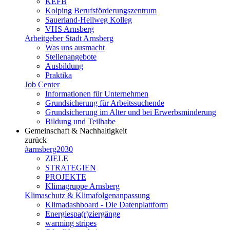
KEFB
Kolping Berufsförderungszentrum
Sauerland-Hellweg Kolleg
VHS Arnsberg
Arbeitgeber Stadt Arnsberg
Was uns ausmacht
Stellenangebote
Ausbildung
Praktika
Job Center
Informationen für Unternehmen
Grundsicherung für Arbeitssuchende
Grundsicherung im Alter und bei Erwerbsminderung
Bildung und Teilhabe
Gemeinschaft & Nachhaltigkeit
zurück
#arnsberg2030
ZIELE
STRATEGIEN
PROJEKTE
Klimagruppe Arnsberg
Klimaschutz & Klimafolgenanpassung
Klimadashboard - Die Datenplattform
Energiespa(r)ziergänge
warming stripes