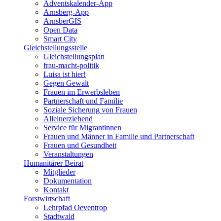
Adventskalender-App
Arnsberg-App
ArnsberGIS
Open Data
Smart City
Gleichstellungsstelle
Gleichstellungsplan
frau-macht-politik
Luisa ist hier!
Gegen Gewalt
Frauen im Erwerbsleben
Partnerschaft und Familie
Soziale Sicherung von Frauen
Alleinerziehend
Service für Migrantinnen
Frauen und Männer in Familie und Partnerschaft
Frauen und Gesundheit
Veranstaltungen
Humanitärer Beirat
Mitglieder
Dokumentation
Kontakt
Forstwirtschaft
Lehrpfad Oeventrop
Stadtwald