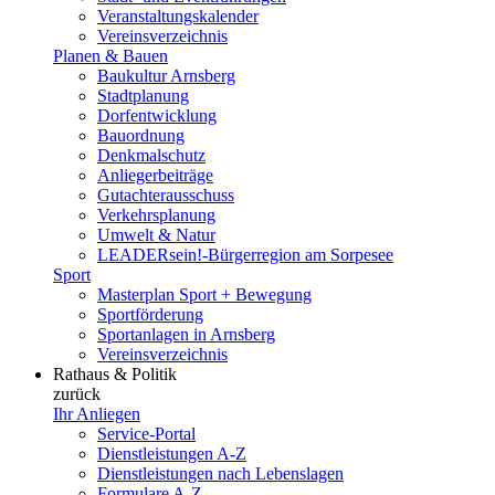
Veranstaltungskalender
Vereinsverzeichnis
Planen & Bauen
Baukultur Arnsberg
Stadtplanung
Dorfentwicklung
Bauordnung
Denkmalschutz
Anliegerbeiträge
Gutachterausschuss
Verkehrsplanung
Umwelt & Natur
LEADERsein!-Bürgerregion am Sorpesee
Sport
Masterplan Sport + Bewegung
Sportförderung
Sportanlagen in Arnsberg
Vereinsverzeichnis
Rathaus & Politik
zurück
Ihr Anliegen
Service-Portal
Dienstleistungen A-Z
Dienstleistungen nach Lebenslagen
Formulare A-Z