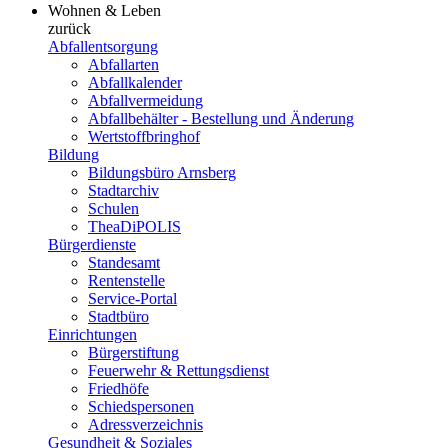
Wohnen & Leben
zurück
Abfallentsorgung
Abfallarten
Abfallkalender
Abfallvermeidung
Abfallbehälter - Bestellung und Änderung
Wertstoffbringhof
Bildung
Bildungsbüro Arnsberg
Stadtarchiv
Schulen
TheaDiPOLIS
Bürgerdienste
Standesamt
Rentenstelle
Service-Portal
Stadtbüro
Einrichtungen
Bürgerstiftung
Feuerwehr & Rettungsdienst
Friedhöfe
Schiedspersonen
Adressverzeichnis
Gesundheit & Soziales