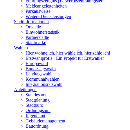
Führungszeugnis | Gewerbezentralregister
Meldeangelegenheiten
Parkausweise
Weitere Dienstleistungen
Stadtinformationen
Ortsteile
Einwohnerstatistik
Partnerstädte
Stadtmarke
Wahlen
Hier wohne ich, hier wähle ich, hier zähle ich!
Erstwahlprofis - Ein Projekt für Erstwähler
Europawahl
Bundestagswahl
Landtagswahl
Kommunalwahlen
Integrationsratswahl
Abteilungen
Standesamt
Stadtplanung
Stadtbüro
Ordnungsamt
Jugendamt
Gebäudemanagement
Bauordnung