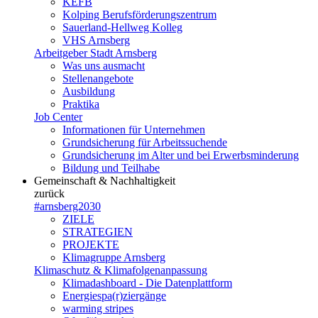
KEFB
Kolping Berufsförderungszentrum
Sauerland-Hellweg Kolleg
VHS Arnsberg
Arbeitgeber Stadt Arnsberg
Was uns ausmacht
Stellenangebote
Ausbildung
Praktika
Job Center
Informationen für Unternehmen
Grundsicherung für Arbeitssuchende
Grundsicherung im Alter und bei Erwerbsminderung
Bildung und Teilhabe
Gemeinschaft & Nachhaltigkeit
zurück
#arnsberg2030
ZIELE
STRATEGIEN
PROJEKTE
Klimagruppe Arnsberg
Klimaschutz & Klimafolgenanpassung
Klimadashboard - Die Datenplattform
Energiespa(r)ziergänge
warming stripes