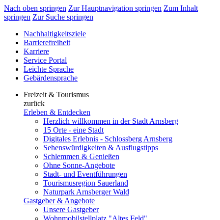
Nach oben springen
Zur Hauptnavigation springen
Zum Inhalt
springen
Zur Suche springen
Nachhaltigkeitsziele
Barrierefreiheit
Karriere
Service Portal
Leichte Sprache
Gebärdensprache
Freizeit & Tourismus
zurück
Erleben & Entdecken
Herzlich willkommen in der Stadt Arnsberg
15 Orte - eine Stadt
Digitales Erlebnis - Schlossberg Arnsberg
Sehenswürdigkeiten & Ausflugstipps
Schlemmen & Genießen
Ohne Sonne-Angebote
Stadt- und Eventführungen
Tourismusregion Sauerland
Naturpark Arnsberger Wald
Gastgeber & Angebote
Unsere Gastgeber
Wohnmobilstellplatz "Altes Feld"