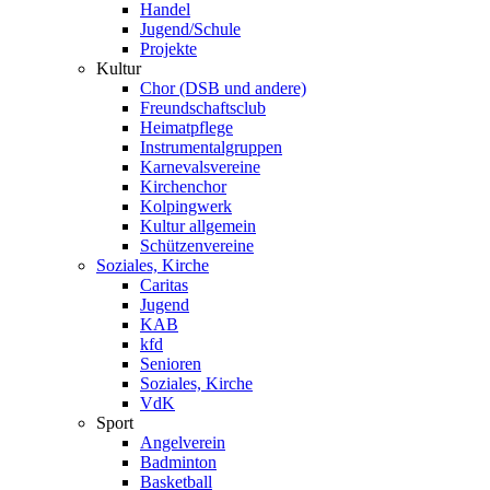
Handel
Jugend/Schule
Projekte
Kultur
Chor (DSB und andere)
Freundschaftsclub
Heimatpflege
Instrumentalgruppen
Karnevalsvereine
Kirchenchor
Kolpingwerk
Kultur allgemein
Schützenvereine
Soziales, Kirche
Caritas
Jugend
KAB
kfd
Senioren
Soziales, Kirche
VdK
Sport
Angelverein
Badminton
Basketball