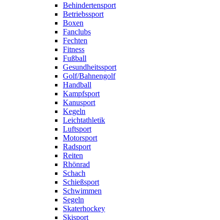
Behindertensport
Betriebssport
Boxen
Fanclubs
Fechten
Fitness
Fußball
Gesundheitssport
Golf/Bahnengolf
Handball
Kampfsport
Kanusport
Kegeln
Leichtathletik
Luftsport
Motorsport
Radsport
Reiten
Rhönrad
Schach
Schießsport
Schwimmen
Segeln
Skaterhockey
Skisport