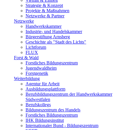
Vielfalt & Einheit
Strategie & Konzept
Projekte & Maßnahmen
Netzwerke & Partner
Netzwerke
Handwerkskammer
Industrie- und Handelskammer
Bürgerstiftung Arnsberg
Geschichte als "Stadt des Lichts"
Lichtforum
FLUX
Forst & Wald
Forstliches Bildungszentrum
Jugendwaldheim
Forstgenetik
Weiterbildung
Agentur für Arbeit
Ausbildungsplattform
Berufsbildungszentrum der Handwerkskammer
Südwestfalen
Berufskollegs
Bildungszentrum des Handels
Forstliches Bildungszentrum
IHK Bildungsinstitut
Internationaler Bund - Bildungszentrum