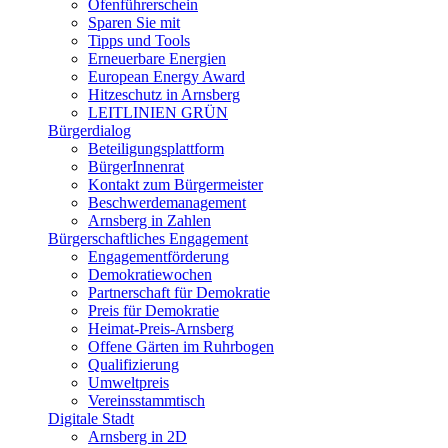
Ofenführerschein
Sparen Sie mit
Tipps und Tools
Erneuerbare Energien
European Energy Award
Hitzeschutz in Arnsberg
LEITLINIEN GRÜN
Bürgerdialog
Beteiligungsplattform
BürgerInnenrat
Kontakt zum Bürgermeister
Beschwerdemanagement
Arnsberg in Zahlen
Bürgerschaftliches Engagement
Engagementförderung
Demokratiewochen
Partnerschaft für Demokratie
Preis für Demokratie
Heimat-Preis-Arnsberg
Offene Gärten im Ruhrbogen
Qualifizierung
Umweltpreis
Vereinsstammtisch
Digitale Stadt
Arnsberg in 2D