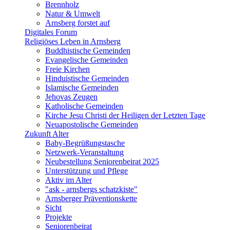
Brennholz
Natur & Umwelt
Arnsberg forstet auf
Digitales Forum
Religiöses Leben in Arnsberg
Buddhistische Gemeinden
Evangelische Gemeinden
Freie Kirchen
Hinduistische Gemeinden
Islamische Gemeinden
Jehovas Zeugen
Katholische Gemeinden
Kirche Jesu Christi der Heiligen der Letzten Tage
Neuapostolische Gemeinden
Zukunft Alter
Baby-Begrüßungstasche
Netzwerk-Veranstaltung
Neubestellung Seniorenbeirat 2025
Unterstützung und Pflege
Aktiv im Alter
"ask - arnsbergs schatzkiste"
Arnsberger Präventionskette
Sicht
Projekte
Seniorenbeirat