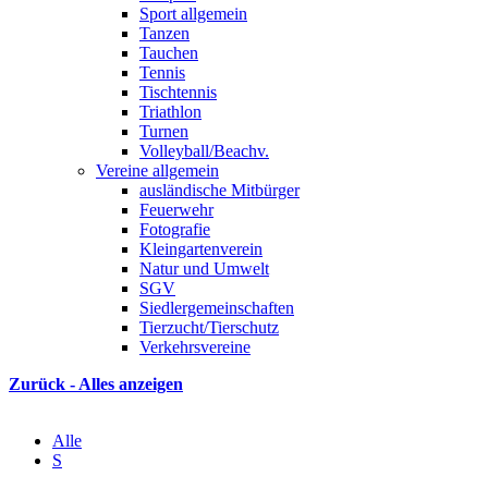
Sport allgemein
Tanzen
Tauchen
Tennis
Tischtennis
Triathlon
Turnen
Volleyball/Beachv.
Vereine allgemein
ausländische Mitbürger
Feuerwehr
Fotografie
Kleingartenverein
Natur und Umwelt
SGV
Siedlergemeinschaften
Tierzucht/Tierschutz
Verkehrsvereine
Zurück - Alles anzeigen
Alle
S