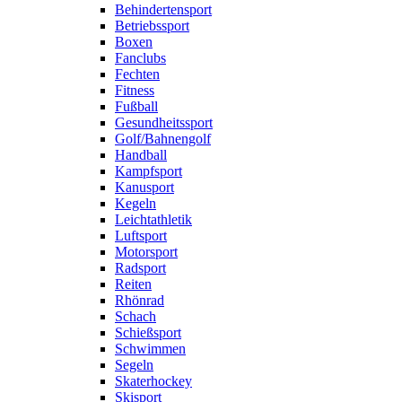
Behindertensport
Betriebssport
Boxen
Fanclubs
Fechten
Fitness
Fußball
Gesundheitssport
Golf/Bahnengolf
Handball
Kampfsport
Kanusport
Kegeln
Leichtathletik
Luftsport
Motorsport
Radsport
Reiten
Rhönrad
Schach
Schießsport
Schwimmen
Segeln
Skaterhockey
Skisport