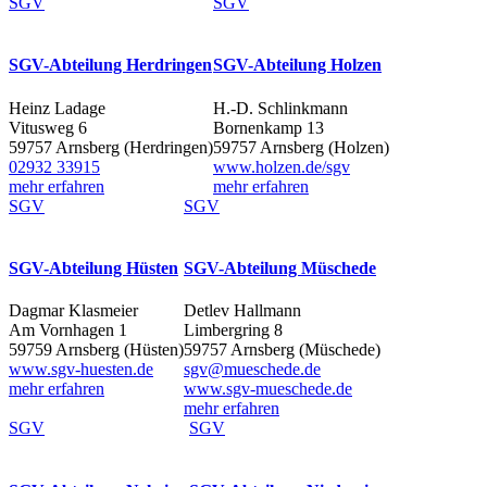
SGV
SGV
SGV-Abteilung Herdringen
SGV-Abteilung Holzen
Heinz Ladage
H.-D. Schlinkmann
Vitusweg 6
Bornenkamp 13
59757 Arnsberg (Herdringen)
59757 Arnsberg (Holzen)
02932 33915
www.holzen.de/sgv
mehr erfahren
mehr erfahren
SGV
SGV
SGV-Abteilung Hüsten
SGV-Abteilung Müschede
Dagmar Klasmeier
Detlev Hallmann
Am Vornhagen 1
Limbergring 8
59759 Arnsberg (Hüsten)
59757 Arnsberg (Müschede)
www.sgv-huesten.de
sgv@mueschede.de
mehr erfahren
www.sgv-mueschede.de
mehr erfahren
SGV
SGV