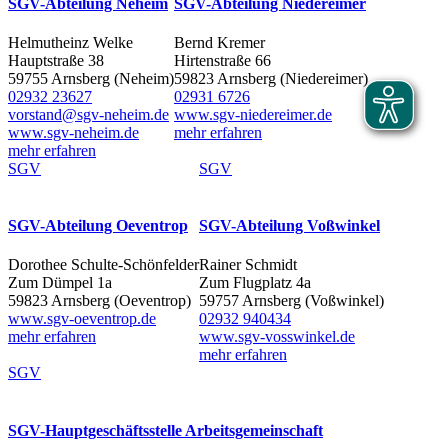
SGV-Abteilung Neheim
SGV-Abteilung Niedereimer
Helmutheinz Welke
Bernd Kremer
Hauptstraße 38
Hirtenstraße 66
59755 Arnsberg (Neheim)
59823 Arnsberg (Niedereimer)
02932 23627
02931 6726
vorstand@sgv-neheim.de
www.sgv-niedereimer.de
www.sgv-neheim.de
mehr erfahren
mehr erfahren
SGV
SGV
SGV-Abteilung Oeventrop
SGV-Abteilung Voßwinkel
Dorothee Schulte-Schönfelder
Rainer Schmidt
Zum Dümpel 1a
Zum Flugplatz 4a
59823 Arnsberg (Oeventrop)
59757 Arnsberg (Voßwinkel)
www.sgv-oeventrop.de
02932 940434
mehr erfahren
www.sgv-vosswinkel.de
mehr erfahren
SGV
SGV-Hauptgeschäftsstelle Arbeitsgemeinschaft