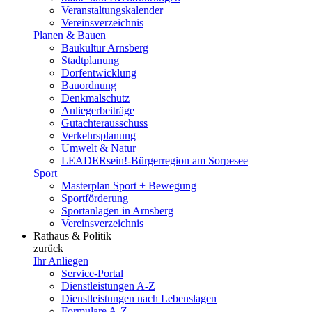
Veranstaltungskalender
Vereinsverzeichnis
Planen & Bauen
Baukultur Arnsberg
Stadtplanung
Dorfentwicklung
Bauordnung
Denkmalschutz
Anliegerbeiträge
Gutachterausschuss
Verkehrsplanung
Umwelt & Natur
LEADERsein!-Bürgerregion am Sorpesee
Sport
Masterplan Sport + Bewegung
Sportförderung
Sportanlagen in Arnsberg
Vereinsverzeichnis
Rathaus & Politik
zurück
Ihr Anliegen
Service-Portal
Dienstleistungen A-Z
Dienstleistungen nach Lebenslagen
Formulare A-Z