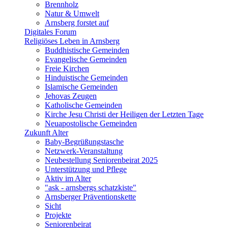
Brennholz
Natur & Umwelt
Arnsberg forstet auf
Digitales Forum
Religiöses Leben in Arnsberg
Buddhistische Gemeinden
Evangelische Gemeinden
Freie Kirchen
Hinduistische Gemeinden
Islamische Gemeinden
Jehovas Zeugen
Katholische Gemeinden
Kirche Jesu Christi der Heiligen der Letzten Tage
Neuapostolische Gemeinden
Zukunft Alter
Baby-Begrüßungstasche
Netzwerk-Veranstaltung
Neubestellung Seniorenbeirat 2025
Unterstützung und Pflege
Aktiv im Alter
"ask - arnsbergs schatzkiste"
Arnsberger Präventionskette
Sicht
Projekte
Seniorenbeirat