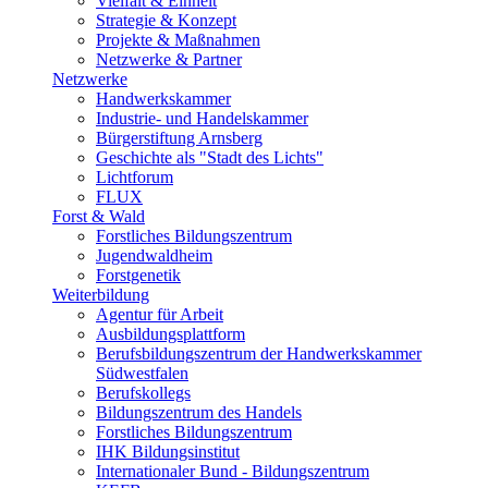
Vielfalt & Einheit
Strategie & Konzept
Projekte & Maßnahmen
Netzwerke & Partner
Netzwerke
Handwerkskammer
Industrie- und Handelskammer
Bürgerstiftung Arnsberg
Geschichte als "Stadt des Lichts"
Lichtforum
FLUX
Forst & Wald
Forstliches Bildungszentrum
Jugendwaldheim
Forstgenetik
Weiterbildung
Agentur für Arbeit
Ausbildungsplattform
Berufsbildungszentrum der Handwerkskammer
Südwestfalen
Berufskollegs
Bildungszentrum des Handels
Forstliches Bildungszentrum
IHK Bildungsinstitut
Internationaler Bund - Bildungszentrum