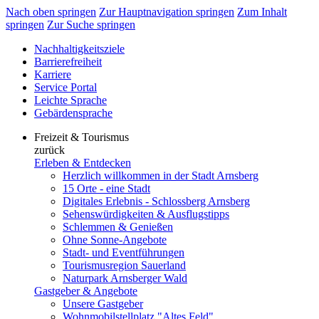
Nach oben springen
Zur Hauptnavigation springen
Zum Inhalt
springen
Zur Suche springen
Nachhaltigkeitsziele
Barrierefreiheit
Karriere
Service Portal
Leichte Sprache
Gebärdensprache
Freizeit & Tourismus
zurück
Erleben & Entdecken
Herzlich willkommen in der Stadt Arnsberg
15 Orte - eine Stadt
Digitales Erlebnis - Schlossberg Arnsberg
Sehenswürdigkeiten & Ausflugstipps
Schlemmen & Genießen
Ohne Sonne-Angebote
Stadt- und Eventführungen
Tourismusregion Sauerland
Naturpark Arnsberger Wald
Gastgeber & Angebote
Unsere Gastgeber
Wohnmobilstellplatz "Altes Feld"