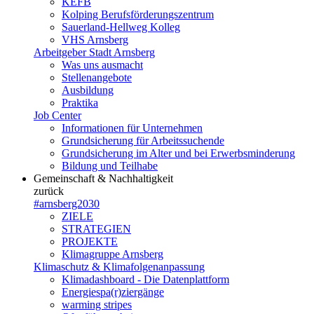
KEFB
Kolping Berufsförderungszentrum
Sauerland-Hellweg Kolleg
VHS Arnsberg
Arbeitgeber Stadt Arnsberg
Was uns ausmacht
Stellenangebote
Ausbildung
Praktika
Job Center
Informationen für Unternehmen
Grundsicherung für Arbeitssuchende
Grundsicherung im Alter und bei Erwerbsminderung
Bildung und Teilhabe
Gemeinschaft & Nachhaltigkeit
zurück
#arnsberg2030
ZIELE
STRATEGIEN
PROJEKTE
Klimagruppe Arnsberg
Klimaschutz & Klimafolgenanpassung
Klimadashboard - Die Datenplattform
Energiespa(r)ziergänge
warming stripes