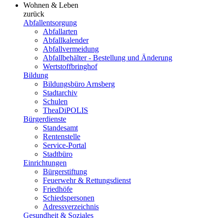
Wohnen & Leben
zurück
Abfallentsorgung
Abfallarten
Abfallkalender
Abfallvermeidung
Abfallbehälter - Bestellung und Änderung
Wertstoffbringhof
Bildung
Bildungsbüro Arnsberg
Stadtarchiv
Schulen
TheaDiPOLIS
Bürgerdienste
Standesamt
Rentenstelle
Service-Portal
Stadtbüro
Einrichtungen
Bürgerstiftung
Feuerwehr & Rettungsdienst
Friedhöfe
Schiedspersonen
Adressverzeichnis
Gesundheit & Soziales