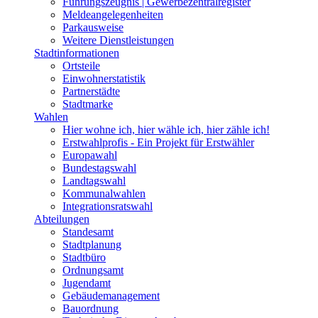
Führungszeugnis | Gewerbezentralregister
Meldeangelegenheiten
Parkausweise
Weitere Dienstleistungen
Stadtinformationen
Ortsteile
Einwohnerstatistik
Partnerstädte
Stadtmarke
Wahlen
Hier wohne ich, hier wähle ich, hier zähle ich!
Erstwahlprofis - Ein Projekt für Erstwähler
Europawahl
Bundestagswahl
Landtagswahl
Kommunalwahlen
Integrationsratswahl
Abteilungen
Standesamt
Stadtplanung
Stadtbüro
Ordnungsamt
Jugendamt
Gebäudemanagement
Bauordnung