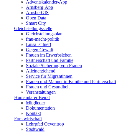
Adventskalender-App
Arnsberg-App
ArnsberGIS
Open Data
Smart City
Gleichstellungsstelle
Gleichstellungsplan
frau-macht-politik
Luisa ist hier!
Gegen Gewalt
Frauen im Erwerbsleben
Partnerschaft und Familie
Soziale Sicherung von Frauen
Alleinerziehend
Service für Migrantinnen
Frauen und Männer in Familie und Partnerschaft
Frauen und Gesundheit
Veranstaltungen
Humanitärer Beirat
Mitglieder
Dokumentation
Kontakt
Forstwirtschaft
Lehrpfad Oeventrop
Stadtwald