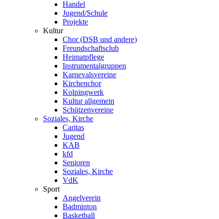
Handel
Jugend/Schule
Projekte
Kultur
Chor (DSB und andere)
Freundschaftsclub
Heimatpflege
Instrumentalgruppen
Karnevalsvereine
Kirchenchor
Kolpingwerk
Kultur allgemein
Schützenvereine
Soziales, Kirche
Caritas
Jugend
KAB
kfd
Senioren
Soziales, Kirche
VdK
Sport
Angelverein
Badminton
Basketball