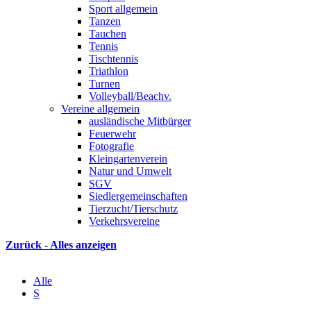
Sport allgemein
Tanzen
Tauchen
Tennis
Tischtennis
Triathlon
Turnen
Volleyball/Beachv.
Vereine allgemein
ausländische Mitbürger
Feuerwehr
Fotografie
Kleingartenverein
Natur und Umwelt
SGV
Siedlergemeinschaften
Tierzucht/Tierschutz
Verkehrsvereine
Zurück - Alles anzeigen
Alle
S