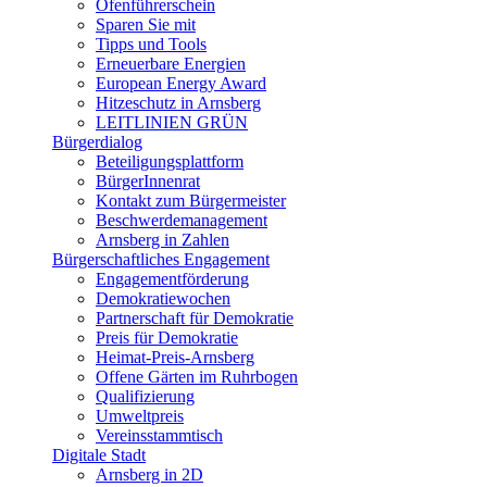
Ofenführerschein
Sparen Sie mit
Tipps und Tools
Erneuerbare Energien
European Energy Award
Hitzeschutz in Arnsberg
LEITLINIEN GRÜN
Bürgerdialog
Beteiligungsplattform
BürgerInnenrat
Kontakt zum Bürgermeister
Beschwerdemanagement
Arnsberg in Zahlen
Bürgerschaftliches Engagement
Engagementförderung
Demokratiewochen
Partnerschaft für Demokratie
Preis für Demokratie
Heimat-Preis-Arnsberg
Offene Gärten im Ruhrbogen
Qualifizierung
Umweltpreis
Vereinsstammtisch
Digitale Stadt
Arnsberg in 2D