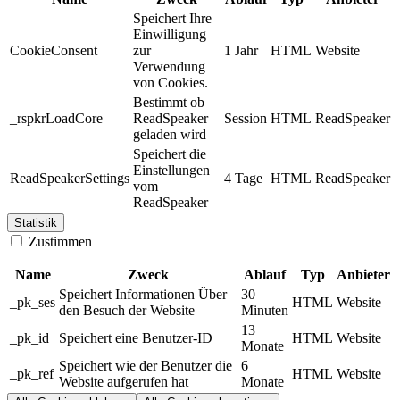
Speichert Ihre
Einwilligung
CookieConsent
zur
1 Jahr
HTML
Website
Verwendung
von Cookies.
Bestimmt ob
_rspkrLoadCore
ReadSpeaker
Session
HTML
ReadSpeaker
geladen wird
Speichert die
Einstellungen
ReadSpeakerSettings
4 Tage
HTML
ReadSpeaker
vom
ReadSpeaker
Statistik
Zustimmen
Name
Zweck
Ablauf
Typ
Anbieter
Speichert Informationen Über
30
_pk_ses
HTML
Website
den Besuch der Website
Minuten
13
_pk_id
Speichert eine Benutzer-ID
HTML
Website
Monate
Speichert wie der Benutzer die
6
_pk_ref
HTML
Website
Website aufgerufen hat
Monate