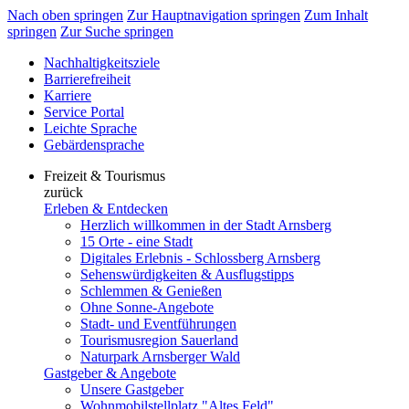
Nach oben springen
Zur Hauptnavigation springen
Zum Inhalt
springen
Zur Suche springen
Nachhaltigkeitsziele
Barrierefreiheit
Karriere
Service Portal
Leichte Sprache
Gebärdensprache
Freizeit & Tourismus
zurück
Erleben & Entdecken
Herzlich willkommen in der Stadt Arnsberg
15 Orte - eine Stadt
Digitales Erlebnis - Schlossberg Arnsberg
Sehenswürdigkeiten & Ausflugstipps
Schlemmen & Genießen
Ohne Sonne-Angebote
Stadt- und Eventführungen
Tourismusregion Sauerland
Naturpark Arnsberger Wald
Gastgeber & Angebote
Unsere Gastgeber
Wohnmobilstellplatz "Altes Feld"