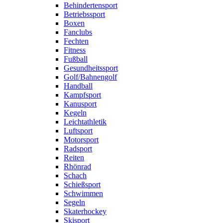
Behindertensport
Betriebssport
Boxen
Fanclubs
Fechten
Fitness
Fußball
Gesundheitssport
Golf/Bahnengolf
Handball
Kampfsport
Kanusport
Kegeln
Leichtathletik
Luftsport
Motorsport
Radsport
Reiten
Rhönrad
Schach
Schießsport
Schwimmen
Segeln
Skaterhockey
Skisport