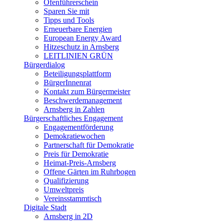
Ofenführerschein
Sparen Sie mit
Tipps und Tools
Erneuerbare Energien
European Energy Award
Hitzeschutz in Arnsberg
LEITLINIEN GRÜN
Bürgerdialog
Beteiligungsplattform
BürgerInnenrat
Kontakt zum Bürgermeister
Beschwerdemanagement
Arnsberg in Zahlen
Bürgerschaftliches Engagement
Engagementförderung
Demokratiewochen
Partnerschaft für Demokratie
Preis für Demokratie
Heimat-Preis-Arnsberg
Offene Gärten im Ruhrbogen
Qualifizierung
Umweltpreis
Vereinsstammtisch
Digitale Stadt
Arnsberg in 2D