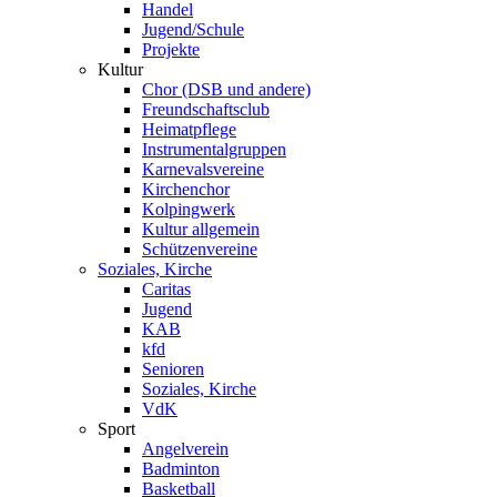
Handel
Jugend/Schule
Projekte
Kultur
Chor (DSB und andere)
Freundschaftsclub
Heimatpflege
Instrumentalgruppen
Karnevalsvereine
Kirchenchor
Kolpingwerk
Kultur allgemein
Schützenvereine
Soziales, Kirche
Caritas
Jugend
KAB
kfd
Senioren
Soziales, Kirche
VdK
Sport
Angelverein
Badminton
Basketball