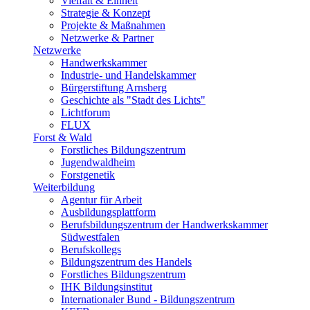
Vielfalt & Einheit
Strategie & Konzept
Projekte & Maßnahmen
Netzwerke & Partner
Netzwerke
Handwerkskammer
Industrie- und Handelskammer
Bürgerstiftung Arnsberg
Geschichte als "Stadt des Lichts"
Lichtforum
FLUX
Forst & Wald
Forstliches Bildungszentrum
Jugendwaldheim
Forstgenetik
Weiterbildung
Agentur für Arbeit
Ausbildungsplattform
Berufsbildungszentrum der Handwerkskammer
Südwestfalen
Berufskollegs
Bildungszentrum des Handels
Forstliches Bildungszentrum
IHK Bildungsinstitut
Internationaler Bund - Bildungszentrum