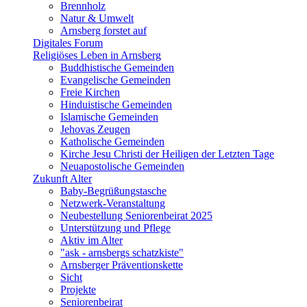
Brennholz
Natur & Umwelt
Arnsberg forstet auf
Digitales Forum
Religiöses Leben in Arnsberg
Buddhistische Gemeinden
Evangelische Gemeinden
Freie Kirchen
Hinduistische Gemeinden
Islamische Gemeinden
Jehovas Zeugen
Katholische Gemeinden
Kirche Jesu Christi der Heiligen der Letzten Tage
Neuapostolische Gemeinden
Zukunft Alter
Baby-Begrüßungstasche
Netzwerk-Veranstaltung
Neubestellung Seniorenbeirat 2025
Unterstützung und Pflege
Aktiv im Alter
"ask - arnsbergs schatzkiste"
Arnsberger Präventionskette
Sicht
Projekte
Seniorenbeirat