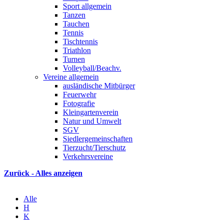
Sport allgemein
Tanzen
Tauchen
Tennis
Tischtennis
Triathlon
Turnen
Volleyball/Beachv.
Vereine allgemein
ausländische Mitbürger
Feuerwehr
Fotografie
Kleingartenverein
Natur und Umwelt
SGV
Siedlergemeinschaften
Tierzucht/Tierschutz
Verkehrsvereine
Zurück - Alles anzeigen
Alle
H
K