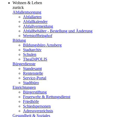
Wohnen & Leben
zurück
Abfallentsorgung
Abfallarten
Abfallkalender
Abfallvermeidung
Abfallbehälter - Bestellung und Änderung
Wertstoffbringhof
Bildung
Bildungsbüro Arnsberg
Stadtarchiv
Schulen
TheaDiPOLIS
Bürgerdienste
Standesamt
Rentenstelle
Service-Portal
Stadtbüro
Einrichtungen
Bürgerstiftung
Feuerwehr & Rettungsdienst
Friedhöfe
Schiedspersonen
Adressverzeichnis
Gesundheit & Soziales