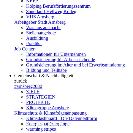
KEFB
Kolping Berufsförderungszentrum
Sauerland-Hellweg Kolleg
VHS Arnsberg
Arbeitgeber Stadt Arnsberg
Was uns ausmacht
Stellenangebote
Ausbildung
Praktika
Job Center
Informationen für Unternehmen
Grundsicherung für Arbeitssuchende
Grundsicherung im Alter und bei Erwerbsminderung
Bildung und Teilhabe
Gemeinschaft & Nachhaltigkeit
zurück
#arnsberg2030
ZIELE
STRATEGIEN
PROJEKTE
Klimagruppe Arnsberg
Klimaschutz & Klimafolgenanpassung
Klimadashboard - Die Datenplattform
Energiespa(r)ziergänge
warming stripes