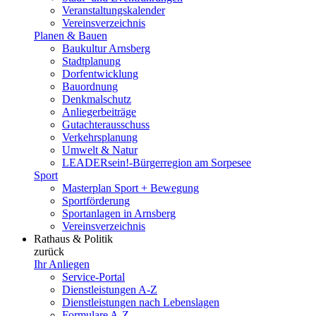
Veranstaltungskalender
Vereinsverzeichnis
Planen & Bauen
Baukultur Arnsberg
Stadtplanung
Dorfentwicklung
Bauordnung
Denkmalschutz
Anliegerbeiträge
Gutachterausschuss
Verkehrsplanung
Umwelt & Natur
LEADERsein!-Bürgerregion am Sorpesee
Sport
Masterplan Sport + Bewegung
Sportförderung
Sportanlagen in Arnsberg
Vereinsverzeichnis
Rathaus & Politik
zurück
Ihr Anliegen
Service-Portal
Dienstleistungen A-Z
Dienstleistungen nach Lebenslagen
Formulare A-Z