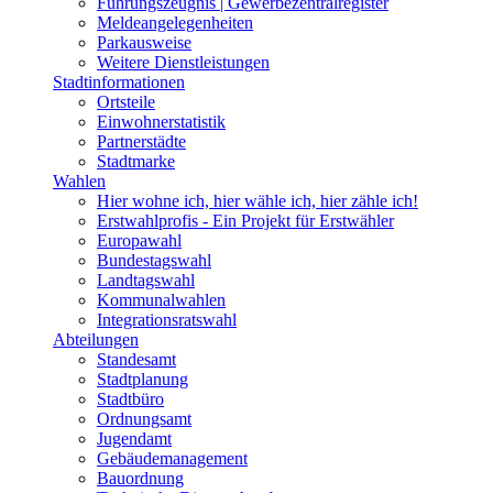
Führungszeugnis | Gewerbezentralregister
Meldeangelegenheiten
Parkausweise
Weitere Dienstleistungen
Stadtinformationen
Ortsteile
Einwohnerstatistik
Partnerstädte
Stadtmarke
Wahlen
Hier wohne ich, hier wähle ich, hier zähle ich!
Erstwahlprofis - Ein Projekt für Erstwähler
Europawahl
Bundestagswahl
Landtagswahl
Kommunalwahlen
Integrationsratswahl
Abteilungen
Standesamt
Stadtplanung
Stadtbüro
Ordnungsamt
Jugendamt
Gebäudemanagement
Bauordnung