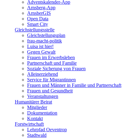
Adventskalender-App
Arnsberg-App
ArnsberGIS
Open Data
Smart City
Gleichstellungsstelle
Gleichstellungsplan
frau-macht-politik
Luisa ist hier!
Gegen Gewalt
Frauen im Erwerbsleben
Partnerschaft und Familie
Soziale Sicherung von Frauen
Alleinerziehend
Service für Migrantinnen
Frauen und Männer in Familie und Partnerschaft
Frauen und Gesundheit
Veranstaltungen
Humanitärer Beirat
Mitglieder
Dokumentation
Kontakt
Forstwirtschaft
Lehrpfad Oeventrop
Stadtwald