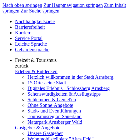
Nach oben springen
Zur Hauptnavigation springen
Zum Inhalt
springen
Zur Suche springen
Nachhaltigkeitsziele
Barrierefreiheit
Karriere
Service Portal
Leichte Sprache
Gebärdensprache
Freizeit & Tourismus
zurück
Erleben & Entdecken
Herzlich willkommen in der Stadt Arnsberg
15 Orte - eine Stadt
Digitales Erlebnis - Schlossberg Arnsberg
Sehenswürdigkeiten & Ausflugstipps
Schlemmen & Genießen
Ohne Sonne-Angebote
Stadt- und Eventführungen
Tourismusregion Sauerland
Naturpark Arnsberger Wald
Gastgeber & Angebote
Unsere Gastgeber
Wohnmobilstellplatz "Altes Feld"