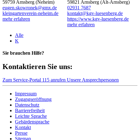
59759 Arnsberg (Neheim)
59821 Arnsberg (Alt-Arnsberg)
eugen.skowronek@gmx.de
02931 7687
kleingartenverein-neheim.de
kontakt@kgv-luesenberg.de
mehr erfahren
https://www.kgv-luesenberg.de
mehr erfahren
Alle
K
Sie brauchen Hilfe?
Kontaktieren Sie uns:
Zum Service-Portal
115 anrufen
Unsere Ansprechpersonen
Impressum
Zugangseröffnung
Datenschutz
Barrierefreiheit
Leichte Sprache
Gebärdensprache
Kontakt
Presse
Sitemap