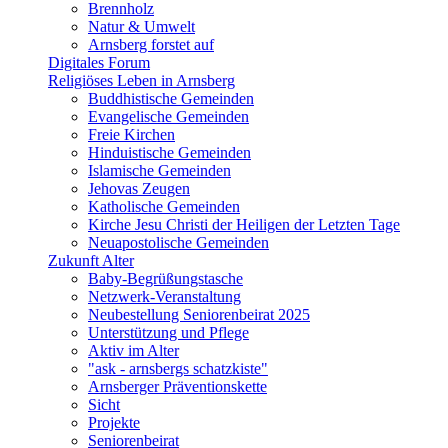
Brennholz
Natur & Umwelt
Arnsberg forstet auf
Digitales Forum
Religiöses Leben in Arnsberg
Buddhistische Gemeinden
Evangelische Gemeinden
Freie Kirchen
Hinduistische Gemeinden
Islamische Gemeinden
Jehovas Zeugen
Katholische Gemeinden
Kirche Jesu Christi der Heiligen der Letzten Tage
Neuapostolische Gemeinden
Zukunft Alter
Baby-Begrüßungstasche
Netzwerk-Veranstaltung
Neubestellung Seniorenbeirat 2025
Unterstützung und Pflege
Aktiv im Alter
"ask - arnsbergs schatzkiste"
Arnsberger Präventionskette
Sicht
Projekte
Seniorenbeirat