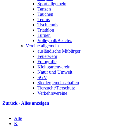
Sport allgemein
Tanzen
Tauchen
Tennis
Tischtennis
Triathlon
Turnen
Volleyball/Beachv.
Vereine allgemein
ausländische Mitbürger
Feuerwehr
Fotografie
Kleingartenverein
Natur und Umwelt
SGV
Siedlergemeinschaften
Tierzucht/Tierschutz
Verkehrsvereine
Zurück - Alles anzeigen
Alle
K