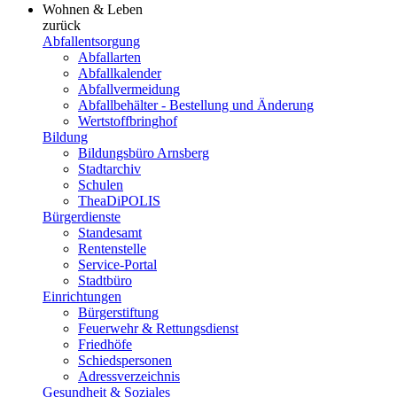
Wohnen & Leben
zurück
Abfallentsorgung
Abfallarten
Abfallkalender
Abfallvermeidung
Abfallbehälter - Bestellung und Änderung
Wertstoffbringhof
Bildung
Bildungsbüro Arnsberg
Stadtarchiv
Schulen
TheaDiPOLIS
Bürgerdienste
Standesamt
Rentenstelle
Service-Portal
Stadtbüro
Einrichtungen
Bürgerstiftung
Feuerwehr & Rettungsdienst
Friedhöfe
Schiedspersonen
Adressverzeichnis
Gesundheit & Soziales