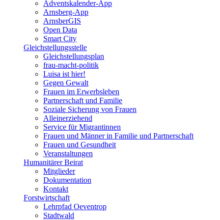
Adventskalender-App
Arnsberg-App
ArnsberGIS
Open Data
Smart City
Gleichstellungsstelle
Gleichstellungsplan
frau-macht-politik
Luisa ist hier!
Gegen Gewalt
Frauen im Erwerbsleben
Partnerschaft und Familie
Soziale Sicherung von Frauen
Alleinerziehend
Service für Migrantinnen
Frauen und Männer in Familie und Partnerschaft
Frauen und Gesundheit
Veranstaltungen
Humanitärer Beirat
Mitglieder
Dokumentation
Kontakt
Forstwirtschaft
Lehrpfad Oeventrop
Stadtwald