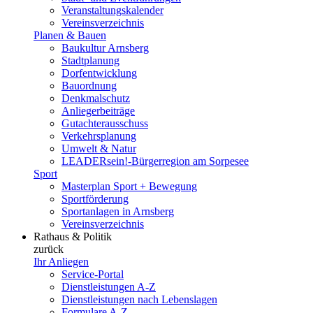
Veranstaltungskalender
Vereinsverzeichnis
Planen & Bauen
Baukultur Arnsberg
Stadtplanung
Dorfentwicklung
Bauordnung
Denkmalschutz
Anliegerbeiträge
Gutachterausschuss
Verkehrsplanung
Umwelt & Natur
LEADERsein!-Bürgerregion am Sorpesee
Sport
Masterplan Sport + Bewegung
Sportförderung
Sportanlagen in Arnsberg
Vereinsverzeichnis
Rathaus & Politik
zurück
Ihr Anliegen
Service-Portal
Dienstleistungen A-Z
Dienstleistungen nach Lebenslagen
Formulare A-Z