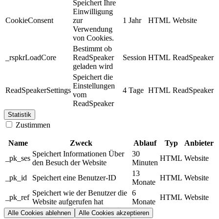
Speichert Ihre
Einwilligung
CookieConsent
zur
1 Jahr
HTML
Website
Verwendung
von Cookies.
Bestimmt ob
_rspkrLoadCore
ReadSpeaker
Session
HTML
ReadSpeaker
geladen wird
Speichert die
Einstellungen
ReadSpeakerSettings
4 Tage
HTML
ReadSpeaker
vom
ReadSpeaker
Statistik
Zustimmen
Name
Zweck
Ablauf
Typ
Anbieter
Speichert Informationen Über
30
_pk_ses
HTML
Website
den Besuch der Website
Minuten
13
_pk_id
Speichert eine Benutzer-ID
HTML
Website
Monate
Speichert wie der Benutzer die
6
_pk_ref
HTML
Website
Website aufgerufen hat
Monate
Alle Cookies ablehnen
Alle Cookies akzeptieren