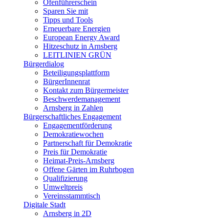
Ofenführerschein
Sparen Sie mit
Tipps und Tools
Erneuerbare Energien
European Energy Award
Hitzeschutz in Arnsberg
LEITLINIEN GRÜN
Bürgerdialog
Beteiligungsplattform
BürgerInnenrat
Kontakt zum Bürgermeister
Beschwerdemanagement
Arnsberg in Zahlen
Bürgerschaftliches Engagement
Engagementförderung
Demokratiewochen
Partnerschaft für Demokratie
Preis für Demokratie
Heimat-Preis-Arnsberg
Offene Gärten im Ruhrbogen
Qualifizierung
Umweltpreis
Vereinsstammtisch
Digitale Stadt
Arnsberg in 2D