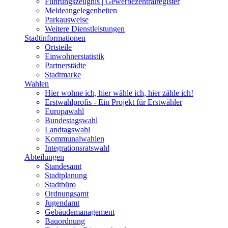
Führungszeugnis | Gewerbezentralregister
Meldeangelegenheiten
Parkausweise
Weitere Dienstleistungen
Stadtinformationen
Ortsteile
Einwohnerstatistik
Partnerstädte
Stadtmarke
Wahlen
Hier wohne ich, hier wähle ich, hier zähle ich!
Erstwahlprofis - Ein Projekt für Erstwähler
Europawahl
Bundestagswahl
Landtagswahl
Kommunalwahlen
Integrationsratswahl
Abteilungen
Standesamt
Stadtplanung
Stadtbüro
Ordnungsamt
Jugendamt
Gebäudemanagement
Bauordnung