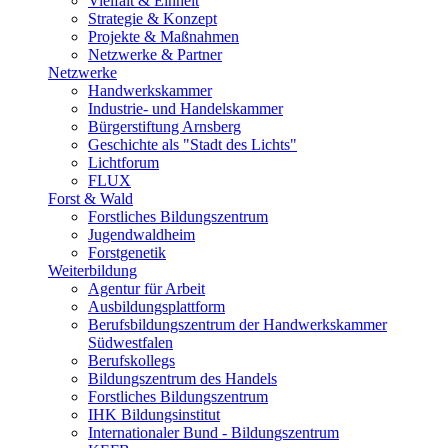
Vielfalt & Einheit
Strategie & Konzept
Projekte & Maßnahmen
Netzwerke & Partner
Netzwerke
Handwerkskammer
Industrie- und Handelskammer
Bürgerstiftung Arnsberg
Geschichte als "Stadt des Lichts"
Lichtforum
FLUX
Forst & Wald
Forstliches Bildungszentrum
Jugendwaldheim
Forstgenetik
Weiterbildung
Agentur für Arbeit
Ausbildungsplattform
Berufsbildungszentrum der Handwerkskammer
Südwestfalen
Berufskollegs
Bildungszentrum des Handels
Forstliches Bildungszentrum
IHK Bildungsinstitut
Internationaler Bund - Bildungszentrum