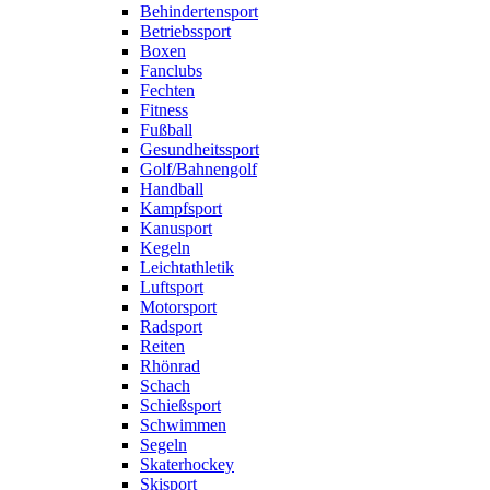
Behindertensport
Betriebssport
Boxen
Fanclubs
Fechten
Fitness
Fußball
Gesundheitssport
Golf/Bahnengolf
Handball
Kampfsport
Kanusport
Kegeln
Leichtathletik
Luftsport
Motorsport
Radsport
Reiten
Rhönrad
Schach
Schießsport
Schwimmen
Segeln
Skaterhockey
Skisport