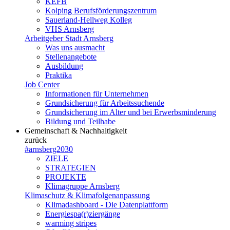
KEFB
Kolping Berufsförderungszentrum
Sauerland-Hellweg Kolleg
VHS Arnsberg
Arbeitgeber Stadt Arnsberg
Was uns ausmacht
Stellenangebote
Ausbildung
Praktika
Job Center
Informationen für Unternehmen
Grundsicherung für Arbeitssuchende
Grundsicherung im Alter und bei Erwerbsminderung
Bildung und Teilhabe
Gemeinschaft & Nachhaltigkeit
zurück
#arnsberg2030
ZIELE
STRATEGIEN
PROJEKTE
Klimagruppe Arnsberg
Klimaschutz & Klimafolgenanpassung
Klimadashboard - Die Datenplattform
Energiespa(r)ziergänge
warming stripes