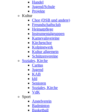
Handel
Jugend/Schule
Projekte
Kultur
Chor (DSB und andere)
Freundschaftsclub
Heimatpflege
Instrumentalgruppen
Karnevalsvereine
Kirchenchor
Kolpingwerk
Kultur allgemein
Schützenvereine
Soziales, Kirche
Caritas
Jugend
KAB
kfd
Senioren
Soziales, Kirche
VdK
Sport
Angelverein
Badminton
Basketball