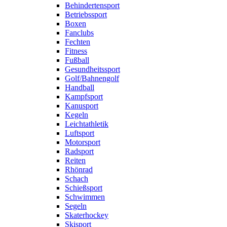
Behindertensport
Betriebssport
Boxen
Fanclubs
Fechten
Fitness
Fußball
Gesundheitssport
Golf/Bahnengolf
Handball
Kampfsport
Kanusport
Kegeln
Leichtathletik
Luftsport
Motorsport
Radsport
Reiten
Rhönrad
Schach
Schießsport
Schwimmen
Segeln
Skaterhockey
Skisport