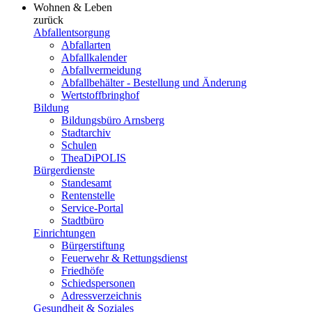
Wohnen & Leben
zurück
Abfallentsorgung
Abfallarten
Abfallkalender
Abfallvermeidung
Abfallbehälter - Bestellung und Änderung
Wertstoffbringhof
Bildung
Bildungsbüro Arnsberg
Stadtarchiv
Schulen
TheaDiPOLIS
Bürgerdienste
Standesamt
Rentenstelle
Service-Portal
Stadtbüro
Einrichtungen
Bürgerstiftung
Feuerwehr & Rettungsdienst
Friedhöfe
Schiedspersonen
Adressverzeichnis
Gesundheit & Soziales