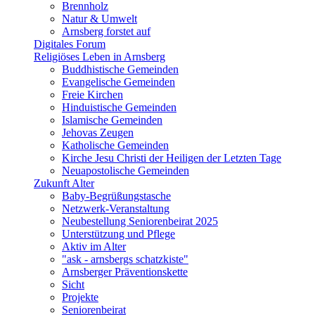
Brennholz
Natur & Umwelt
Arnsberg forstet auf
Digitales Forum
Religiöses Leben in Arnsberg
Buddhistische Gemeinden
Evangelische Gemeinden
Freie Kirchen
Hinduistische Gemeinden
Islamische Gemeinden
Jehovas Zeugen
Katholische Gemeinden
Kirche Jesu Christi der Heiligen der Letzten Tage
Neuapostolische Gemeinden
Zukunft Alter
Baby-Begrüßungstasche
Netzwerk-Veranstaltung
Neubestellung Seniorenbeirat 2025
Unterstützung und Pflege
Aktiv im Alter
"ask - arnsbergs schatzkiste"
Arnsberger Präventionskette
Sicht
Projekte
Seniorenbeirat