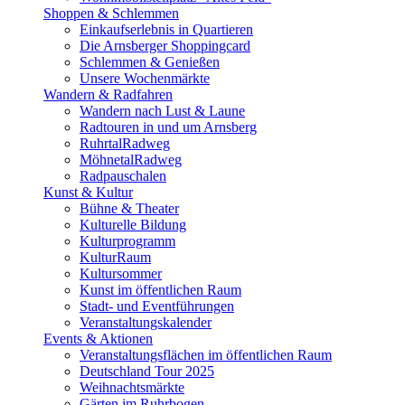
Shoppen & Schlemmen
Einkaufserlebnis in Quartieren
Die Arnsberger Shoppingcard
Schlemmen & Genießen
Unsere Wochenmärkte
Wandern & Radfahren
Wandern nach Lust & Laune
Radtouren in und um Arnsberg
RuhrtalRadweg
MöhnetalRadweg
Radpauschalen
Kunst & Kultur
Bühne & Theater
Kulturelle Bildung
Kulturprogramm
KulturRaum
Kultursommer
Kunst im öffentlichen Raum
Stadt- und Eventführungen
Veranstaltungskalender
Events & Aktionen
Veranstaltungsflächen im öffentlichen Raum
Deutschland Tour 2025
Weihnachtsmärkte
Gärten im Ruhrbogen