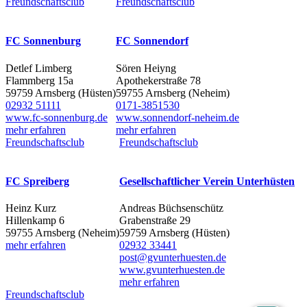
Freundschaftsclub
Freundschaftsclub
FC Sonnenburg
FC Sonnendorf
Detlef Limberg
Sören Heiyng
Flammberg 15a
Apothekerstraße 78
59759 Arnsberg (Hüsten)
59755 Arnsberg (Neheim)
02932 51111
0171-3851530
www.fc-sonnenburg.de
www.sonnendorf-neheim.de
mehr erfahren
mehr erfahren
Freundschaftsclub
Freundschaftsclub
FC Spreiberg
Gesellschaftlicher Verein Unterhüsten
Heinz Kurz
Andreas Büchsenschütz
Hillenkamp 6
Grabenstraße 29
59755 Arnsberg (Neheim)
59759 Arnsberg (Hüsten)
mehr erfahren
02932 33441
post@gvunterhuesten.de
www.gvunterhuesten.de
mehr erfahren
Freundschaftsclub