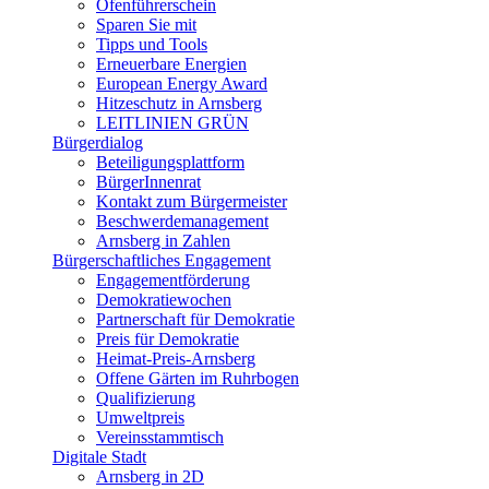
Ofenführerschein
Sparen Sie mit
Tipps und Tools
Erneuerbare Energien
European Energy Award
Hitzeschutz in Arnsberg
LEITLINIEN GRÜN
Bürgerdialog
Beteiligungsplattform
BürgerInnenrat
Kontakt zum Bürgermeister
Beschwerdemanagement
Arnsberg in Zahlen
Bürgerschaftliches Engagement
Engagementförderung
Demokratiewochen
Partnerschaft für Demokratie
Preis für Demokratie
Heimat-Preis-Arnsberg
Offene Gärten im Ruhrbogen
Qualifizierung
Umweltpreis
Vereinsstammtisch
Digitale Stadt
Arnsberg in 2D