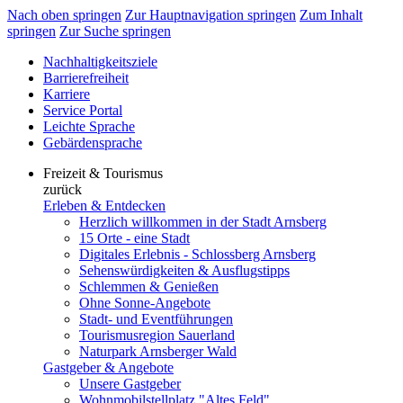
Nach oben springen
Zur Hauptnavigation springen
Zum Inhalt
springen
Zur Suche springen
Nachhaltigkeitsziele
Barrierefreiheit
Karriere
Service Portal
Leichte Sprache
Gebärdensprache
Freizeit & Tourismus
zurück
Erleben & Entdecken
Herzlich willkommen in der Stadt Arnsberg
15 Orte - eine Stadt
Digitales Erlebnis - Schlossberg Arnsberg
Sehenswürdigkeiten & Ausflugstipps
Schlemmen & Genießen
Ohne Sonne-Angebote
Stadt- und Eventführungen
Tourismusregion Sauerland
Naturpark Arnsberger Wald
Gastgeber & Angebote
Unsere Gastgeber
Wohnmobilstellplatz "Altes Feld"