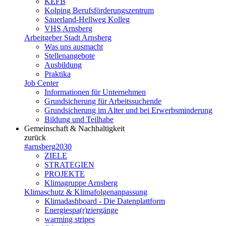
KEFB
Kolping Berufsförderungszentrum
Sauerland-Hellweg Kolleg
VHS Arnsberg
Arbeitgeber Stadt Arnsberg
Was uns ausmacht
Stellenangebote
Ausbildung
Praktika
Job Center
Informationen für Unternehmen
Grundsicherung für Arbeitssuchende
Grundsicherung im Alter und bei Erwerbsminderung
Bildung und Teilhabe
Gemeinschaft & Nachhaltigkeit
zurück
#arnsberg2030
ZIELE
STRATEGIEN
PROJEKTE
Klimagruppe Arnsberg
Klimaschutz & Klimafolgenanpassung
Klimadashboard - Die Datenplattform
Energiespa(r)ziergänge
warming stripes