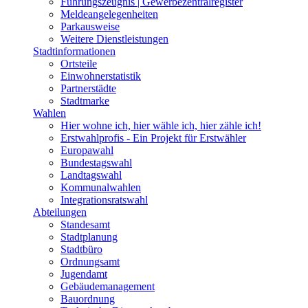
Führungszeugnis | Gewerbezentralregister
Meldeangelegenheiten
Parkausweise
Weitere Dienstleistungen
Stadtinformationen
Ortsteile
Einwohnerstatistik
Partnerstädte
Stadtmarke
Wahlen
Hier wohne ich, hier wähle ich, hier zähle ich!
Erstwahlprofis - Ein Projekt für Erstwähler
Europawahl
Bundestagswahl
Landtagswahl
Kommunalwahlen
Integrationsratswahl
Abteilungen
Standesamt
Stadtplanung
Stadtbüro
Ordnungsamt
Jugendamt
Gebäudemanagement
Bauordnung