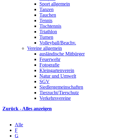
Sport allgemein
Tanzen
Tauchen
Tennis
Tischtennis
Triathlon
Turnen
Volleyball/Beachv.
Vereine allgemein
ausländische Mitbürger
Feuerwehr
Fotografie
Kleingartenverein
Natur und Umwelt
SGV
Siedlergemeinschaften
Tierzucht/Tierschutz
Verkehrsvereine
Zurück - Alles anzeigen
Alle
F
G