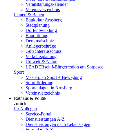
Veranstaltungskalender
Vereinsverzeichnis
Planen & Bauen
Baukultur Arnsberg
Stadtplanung
Dorfentwicklung
Bauordnung
Denkmalschutz
Anliegerbeiträge
Gutachterausschuss
Verkehrsplanung
Umwelt & Natur
LEADERsein!-Bürgerregion am Sorpesee
Sport
Masterplan Sport + Bewegung
Sportförderung
Sportanlagen in Arnsberg
Vereinsverzeichnis
Rathaus & Politik
zurück
Ihr Anliegen
Service-Portal
Dienstleistungen A-Z
Dienstleistungen nach Lebenslagen
Formulare A-Z