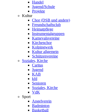
Handel
Jugend/Schule
Projekte
Kultur
Chor (DSB und andere)
Freundschaftsclub
Heimatpflege
Instrumentalgruppen
Karnevalsvereine
Kirchenchor
Kolpingwerk
Kultur allgemein
Schützenvereine
Soziales, Kirche
Caritas
Jugend
KAB
kfd
Senioren
Soziales, Kirche
VdK
Sport
Angelverein
Badminton
Basketball