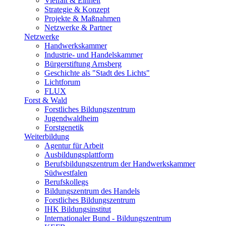
Vielfalt & Einheit
Strategie & Konzept
Projekte & Maßnahmen
Netzwerke & Partner
Netzwerke
Handwerkskammer
Industrie- und Handelskammer
Bürgerstiftung Arnsberg
Geschichte als "Stadt des Lichts"
Lichtforum
FLUX
Forst & Wald
Forstliches Bildungszentrum
Jugendwaldheim
Forstgenetik
Weiterbildung
Agentur für Arbeit
Ausbildungsplattform
Berufsbildungszentrum der Handwerkskammer
Südwestfalen
Berufskollegs
Bildungszentrum des Handels
Forstliches Bildungszentrum
IHK Bildungsinstitut
Internationaler Bund - Bildungszentrum