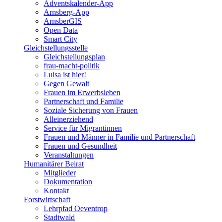
Adventskalender-App
Arnsberg-App
ArnsberGIS
Open Data
Smart City
Gleichstellungsstelle
Gleichstellungsplan
frau-macht-politik
Luisa ist hier!
Gegen Gewalt
Frauen im Erwerbsleben
Partnerschaft und Familie
Soziale Sicherung von Frauen
Alleinerziehend
Service für Migrantinnen
Frauen und Männer in Familie und Partnerschaft
Frauen und Gesundheit
Veranstaltungen
Humanitärer Beirat
Mitglieder
Dokumentation
Kontakt
Forstwirtschaft
Lehrpfad Oeventrop
Stadtwald