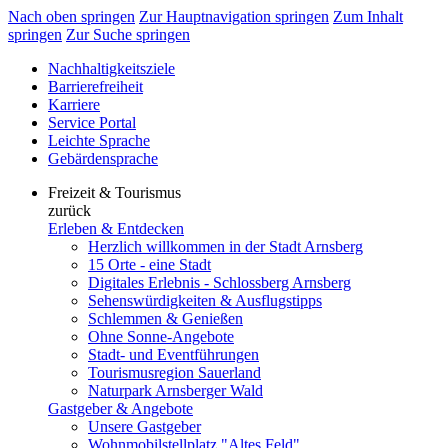
Nach oben springen
Zur Hauptnavigation springen
Zum Inhalt
springen
Zur Suche springen
Nachhaltigkeitsziele
Barrierefreiheit
Karriere
Service Portal
Leichte Sprache
Gebärdensprache
Freizeit & Tourismus
zurück
Erleben & Entdecken
Herzlich willkommen in der Stadt Arnsberg
15 Orte - eine Stadt
Digitales Erlebnis - Schlossberg Arnsberg
Sehenswürdigkeiten & Ausflugstipps
Schlemmen & Genießen
Ohne Sonne-Angebote
Stadt- und Eventführungen
Tourismusregion Sauerland
Naturpark Arnsberger Wald
Gastgeber & Angebote
Unsere Gastgeber
Wohnmobilstellplatz "Altes Feld"