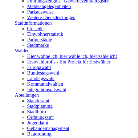
Führungszeugnis | Gewerbezentralregister
Meldeangelegenheiten
Parkausweise
Weitere Dienstleistungen
Stadtinformationen
Ortsteile
Einwohnerstatistik
Partnerstädte
Stadtmarke
Wahlen
Hier wohne ich, hier wähle ich, hier zähle ich!
Erstwahlprofis - Ein Projekt für Erstwähler
Europawahl
Bundestagswahl
Landtagswahl
Kommunalwahlen
Integrationsratswahl
Abteilungen
Standesamt
Stadtplanung
Stadtbüro
Ordnungsamt
Jugendamt
Gebäudemanagement
Bauordnung