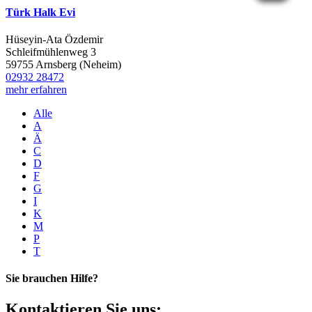
Türk Halk Evi
Hüseyin-Ata Özdemir
Schleifmühlenweg 3
59755 Arnsberg (Neheim)
02932 28472
mehr erfahren
Alle
A
Ä
C
D
F
G
I
K
M
P
T
Sie brauchen Hilfe?
Kontaktieren Sie uns: