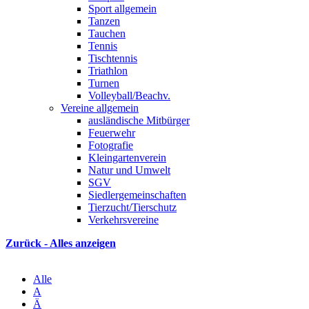
Sport allgemein
Tanzen
Tauchen
Tennis
Tischtennis
Triathlon
Turnen
Volleyball/Beachv.
Vereine allgemein
ausländische Mitbürger
Feuerwehr
Fotografie
Kleingartenverein
Natur und Umwelt
SGV
Siedlergemeinschaften
Tierzucht/Tierschutz
Verkehrsvereine
Zurück - Alles anzeigen
Alle
A
Ä