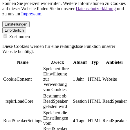
können Sie jederzeit widerrufen. Weitere Informationen zu Cookies
auf dieser Website finden Sie in unserer
Datenschutzerklärung
und
zu uns im
Impressum
.
Einstellungen
Erforderlich
Zustimmen
Diese Cookies werden für eine reibungslose Funktion unserer
Website benötigt.
Name
Zweck
Ablauf
Typ
Anbieter
Speichert Ihre
Einwilligung
CookieConsent
zur
1 Jahr
HTML
Website
Verwendung
von Cookies.
Bestimmt ob
_rspkrLoadCore
ReadSpeaker
Session
HTML
ReadSpeaker
geladen wird
Speichert die
Einstellungen
ReadSpeakerSettings
4 Tage
HTML
ReadSpeaker
vom
ReadSpeaker