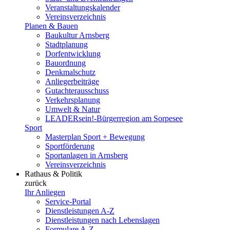
Veranstaltungskalender
Vereinsverzeichnis
Planen & Bauen
Baukultur Arnsberg
Stadtplanung
Dorfentwicklung
Bauordnung
Denkmalschutz
Anliegerbeiträge
Gutachterausschuss
Verkehrsplanung
Umwelt & Natur
LEADERsein!-Bürgerregion am Sorpesee
Sport
Masterplan Sport + Bewegung
Sportförderung
Sportanlagen in Arnsberg
Vereinsverzeichnis
Rathaus & Politik
zurück
Ihr Anliegen
Service-Portal
Dienstleistungen A-Z
Dienstleistungen nach Lebenslagen
Formulare A-Z