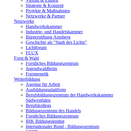
Vielfalt & Einheit
Strategie & Konzept
Projekte & Maßnahmen
Netzwerke & Partner
Netzwerke
Handwerkskammer
Industrie- und Handelskammer
Bürgerstiftung Arnsberg
Geschichte als "Stadt des Lichts"
Lichtforum
FLUX
Forst & Wald
Forstliches Bildungszentrum
Jugendwaldheim
Forstgenetik
Weiterbildung
Agentur für Arbeit
Ausbildungsplattform
Berufsbildungszentrum der Handwerkskammer
Südwestfalen
Berufskollegs
Bildungszentrum des Handels
Forstliches Bildungszentrum
IHK Bildungsinstitut
Internationaler Bund - Bildungszentrum