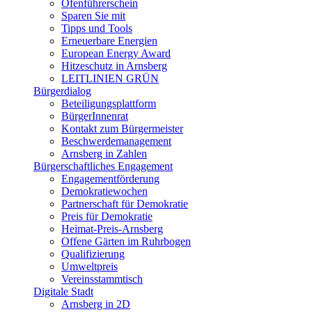
Ofenführerschein
Sparen Sie mit
Tipps und Tools
Erneuerbare Energien
European Energy Award
Hitzeschutz in Arnsberg
LEITLINIEN GRÜN
Bürgerdialog
Beteiligungsplattform
BürgerInnenrat
Kontakt zum Bürgermeister
Beschwerdemanagement
Arnsberg in Zahlen
Bürgerschaftliches Engagement
Engagementförderung
Demokratiewochen
Partnerschaft für Demokratie
Preis für Demokratie
Heimat-Preis-Arnsberg
Offene Gärten im Ruhrbogen
Qualifizierung
Umweltpreis
Vereinsstammtisch
Digitale Stadt
Arnsberg in 2D