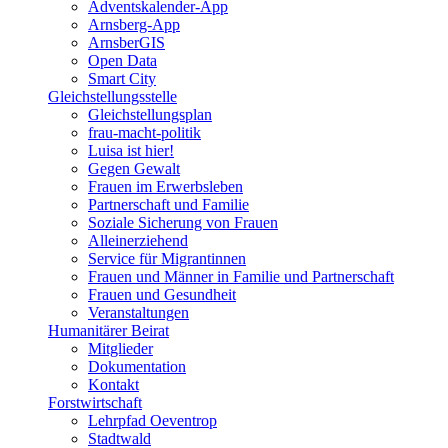
Adventskalender-App
Arnsberg-App
ArnsberGIS
Open Data
Smart City
Gleichstellungsstelle
Gleichstellungsplan
frau-macht-politik
Luisa ist hier!
Gegen Gewalt
Frauen im Erwerbsleben
Partnerschaft und Familie
Soziale Sicherung von Frauen
Alleinerziehend
Service für Migrantinnen
Frauen und Männer in Familie und Partnerschaft
Frauen und Gesundheit
Veranstaltungen
Humanitärer Beirat
Mitglieder
Dokumentation
Kontakt
Forstwirtschaft
Lehrpfad Oeventrop
Stadtwald