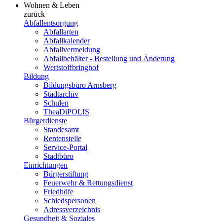
Wohnen & Leben
zurück
Abfallentsorgung
Abfallarten
Abfallkalender
Abfallvermeidung
Abfallbehälter - Bestellung und Änderung
Wertstoffbringhof
Bildung
Bildungsbüro Arnsberg
Stadtarchiv
Schulen
TheaDiPOLIS
Bürgerdienste
Standesamt
Rentenstelle
Service-Portal
Stadtbüro
Einrichtungen
Bürgerstiftung
Feuerwehr & Rettungsdienst
Friedhöfe
Schiedspersonen
Adressverzeichnis
Gesundheit & Soziales