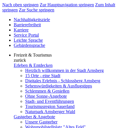
Nach oben springen
Zur Hauptnavigation springen
Zum Inhalt
springen
Zur Suche springen
Nachhaltigkeitsziele
Barrierefreiheit
Karriere
Service Portal
Leichte Sprache
Gebärdensprache
Freizeit & Tourismus
zurück
Erleben & Entdecken
Herzlich willkommen in der Stadt Arnsberg
15 Orte - eine Stadt
Digitales Erlebnis - Schlossberg Arnsberg
Sehenswürdigkeiten & Ausflugstipps
Schlemmen & Genießen
Ohne Sonne-Angebote
Stadt- und Eventführungen
Tourismusregion Sauerland
Naturpark Arnsberger Wald
Gastgeber & Angebote
Unsere Gastgeber
Wohnmobilstellplatz "Altes Feld"