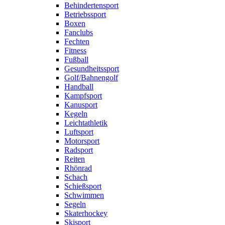
Behindertensport
Betriebssport
Boxen
Fanclubs
Fechten
Fitness
Fußball
Gesundheitssport
Golf/Bahnengolf
Handball
Kampfsport
Kanusport
Kegeln
Leichtathletik
Luftsport
Motorsport
Radsport
Reiten
Rhönrad
Schach
Schießsport
Schwimmen
Segeln
Skaterhockey
Skisport