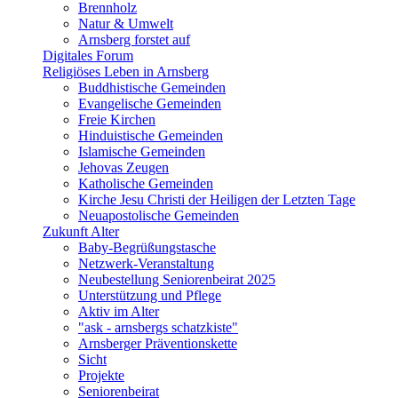
Brennholz
Natur & Umwelt
Arnsberg forstet auf
Digitales Forum
Religiöses Leben in Arnsberg
Buddhistische Gemeinden
Evangelische Gemeinden
Freie Kirchen
Hinduistische Gemeinden
Islamische Gemeinden
Jehovas Zeugen
Katholische Gemeinden
Kirche Jesu Christi der Heiligen der Letzten Tage
Neuapostolische Gemeinden
Zukunft Alter
Baby-Begrüßungstasche
Netzwerk-Veranstaltung
Neubestellung Seniorenbeirat 2025
Unterstützung und Pflege
Aktiv im Alter
"ask - arnsbergs schatzkiste"
Arnsberger Präventionskette
Sicht
Projekte
Seniorenbeirat