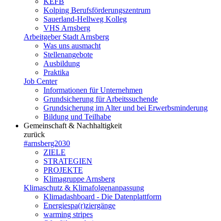
KEFB
Kolping Berufsförderungszentrum
Sauerland-Hellweg Kolleg
VHS Arnsberg
Arbeitgeber Stadt Arnsberg
Was uns ausmacht
Stellenangebote
Ausbildung
Praktika
Job Center
Informationen für Unternehmen
Grundsicherung für Arbeitssuchende
Grundsicherung im Alter und bei Erwerbsminderung
Bildung und Teilhabe
Gemeinschaft & Nachhaltigkeit
zurück
#arnsberg2030
ZIELE
STRATEGIEN
PROJEKTE
Klimagruppe Arnsberg
Klimaschutz & Klimafolgenanpassung
Klimadashboard - Die Datenplattform
Energiespa(r)ziergänge
warming stripes