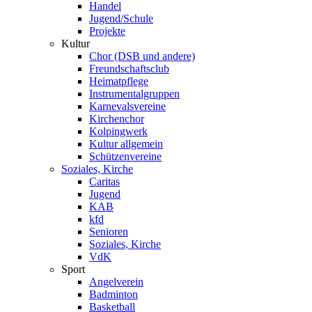
Handel
Jugend/Schule
Projekte
Kultur
Chor (DSB und andere)
Freundschaftsclub
Heimatpflege
Instrumentalgruppen
Karnevalsvereine
Kirchenchor
Kolpingwerk
Kultur allgemein
Schützenvereine
Soziales, Kirche
Caritas
Jugend
KAB
kfd
Senioren
Soziales, Kirche
VdK
Sport
Angelverein
Badminton
Basketball