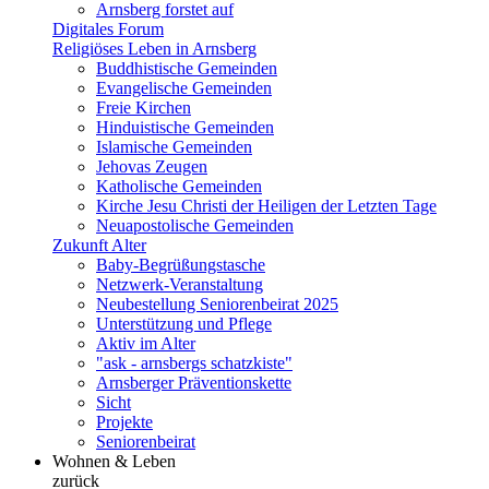
Arnsberg forstet auf
Digitales Forum
Religiöses Leben in Arnsberg
Buddhistische Gemeinden
Evangelische Gemeinden
Freie Kirchen
Hinduistische Gemeinden
Islamische Gemeinden
Jehovas Zeugen
Katholische Gemeinden
Kirche Jesu Christi der Heiligen der Letzten Tage
Neuapostolische Gemeinden
Zukunft Alter
Baby-Begrüßungstasche
Netzwerk-Veranstaltung
Neubestellung Seniorenbeirat 2025
Unterstützung und Pflege
Aktiv im Alter
"ask - arnsbergs schatzkiste"
Arnsberger Präventionskette
Sicht
Projekte
Seniorenbeirat
Wohnen & Leben
zurück