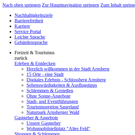
Nach oben springen
Zur Hauptnavigation springen
Zum Inhalt spring
Nachhaltigkeitsziele
Barrierefreiheit
Karriere
Service Portal
Leichte Sprache
Gebärdensprache
Freizeit & Tourismus
zurück
Erleben & Entdecken
Herzlich willkommen in der Stadt Arnsberg
15 Orte - eine Stadt
Digitales Erlebnis - Schlossberg Arnsberg
Sehenswürdigkeiten & Ausflugstipps
Schlemmen & Genießen
Ohne Sonne-Angebote
Stadt- und Eventführungen
Tourismusregion Sauerland
Naturpark Arnsberger Wald
Gastgeber & Angebote
Unsere Gastgeber
Wohnmobilstellplatz "Altes Feld"
Shoppen & Schlemmen