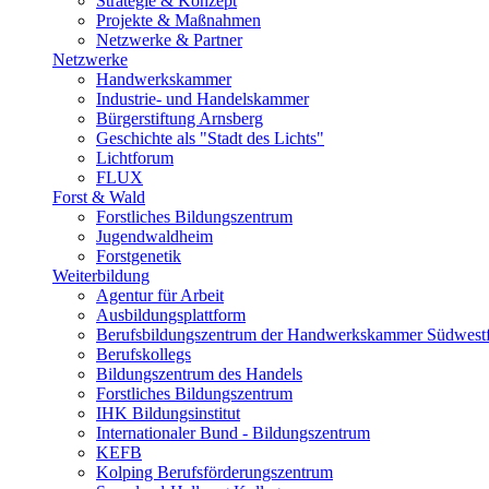
Strategie & Konzept
Projekte & Maßnahmen
Netzwerke & Partner
Netzwerke
Handwerkskammer
Industrie- und Handelskammer
Bürgerstiftung Arnsberg
Geschichte als "Stadt des Lichts"
Lichtforum
FLUX
Forst & Wald
Forstliches Bildungszentrum
Jugendwaldheim
Forstgenetik
Weiterbildung
Agentur für Arbeit
Ausbildungsplattform
Berufsbildungszentrum der Handwerkskammer Südwestf
Berufskollegs
Bildungszentrum des Handels
Forstliches Bildungszentrum
IHK Bildungsinstitut
Internationaler Bund - Bildungszentrum
KEFB
Kolping Berufsförderungszentrum