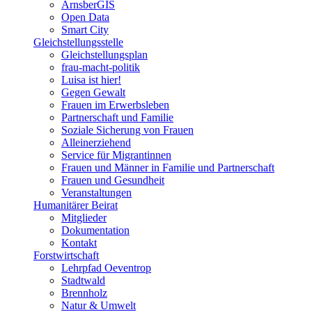
ArnsberGIS
Open Data
Smart City
Gleichstellungsstelle
Gleichstellungsplan
frau-macht-politik
Luisa ist hier!
Gegen Gewalt
Frauen im Erwerbsleben
Partnerschaft und Familie
Soziale Sicherung von Frauen
Alleinerziehend
Service für Migrantinnen
Frauen und Männer in Familie und Partnerschaft
Frauen und Gesundheit
Veranstaltungen
Humanitärer Beirat
Mitglieder
Dokumentation
Kontakt
Forstwirtschaft
Lehrpfad Oeventrop
Stadtwald
Brennholz
Natur & Umwelt