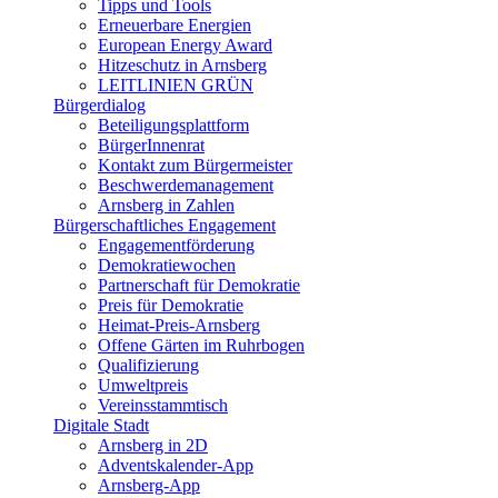
Tipps und Tools
Erneuerbare Energien
European Energy Award
Hitzeschutz in Arnsberg
LEITLINIEN GRÜN
Bürgerdialog
Beteiligungsplattform
BürgerInnenrat
Kontakt zum Bürgermeister
Beschwerdemanagement
Arnsberg in Zahlen
Bürgerschaftliches Engagement
Engagementförderung
Demokratiewochen
Partnerschaft für Demokratie
Preis für Demokratie
Heimat-Preis-Arnsberg
Offene Gärten im Ruhrbogen
Qualifizierung
Umweltpreis
Vereinsstammtisch
Digitale Stadt
Arnsberg in 2D
Adventskalender-App
Arnsberg-App