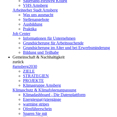
Sauerland-Hellweg Kolleg
VHS Arnsberg
Arbeitgeber Stadt Arnsberg
Was uns ausmacht
Stellenangebote
Ausbildung
Praktika
Job Center
Informationen für Unternehmen
Grundsicherung für Arbeitssuchende
Grundsicherung im Alter und bei Erwerbsminderung
Bildung und Teilhabe
Gemeinschaft & Nachhaltigkeit
zurück
#arnsberg2030
ZIELE
STRATEGIEN
PROJEKTE
Klimagruppe Arnsberg
Klimaschutz & Klimafolgenanpassung
Klimadashboard - Die Datenplattform
Energiespa(r)ziergänge
warming stripes
Ofenführerschein
Sparen Sie mit