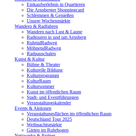
Einkaufserlebnis in Quartieren
Die Arnsberger Shoppingcard
Schlemmen & Genießen
Unsere Wochenmärkte
Wandern & Radfahren
Wandern nach Lust & Laune
Radtouren in und um Arnsberg
RuhrtalRadweg
MöhnetalRadweg
Radpauschalen
Kunst & Kultur
Bühne & Theater
Kulturelle Bildung
Kulturprogramm
KulturRaum
Kultursommer
Kunst im öffentlichen Raum
Stadt- und Eventführungen
Veranstaltungskalender
Events & Aktionen
Veranstaltungsflächen im öffentlichen Raum
Deutschland Tour 2025
Weihnachtsmärkte
Gärten im Ruhrbogen
Netzwerke & Partner