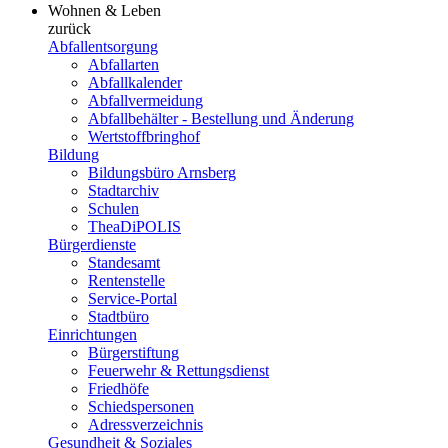
Wohnen & Leben
zurück
Abfallentsorgung
Abfallarten
Abfallkalender
Abfallvermeidung
Abfallbehälter - Bestellung und Änderung
Wertstoffbringhof
Bildung
Bildungsbüro Arnsberg
Stadtarchiv
Schulen
TheaDiPOLIS
Bürgerdienste
Standesamt
Rentenstelle
Service-Portal
Stadtbüro
Einrichtungen
Bürgerstiftung
Feuerwehr & Rettungsdienst
Friedhöfe
Schiedspersonen
Adressverzeichnis
Gesundheit & Soziales