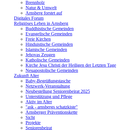
Brennholz
Natur & Umwelt
Arnsberg forstet auf
Digitales Forum
Religiöses Leben in Arnsberg
Buddhistische Gemeinden
Evangelische Gemeinden
Freie Kirchen
Hinduistische Gemeinden
Islamische Gemeinden
Jehovas Zeugen
Katholische Gemeinden
Kirche Jesu Christi der Heiligen der Letzten Tage
Neuapostolische Gemeinden
Zukunft Alter
Baby-Begrüßungstasche
Netzwerk-Veranstaltung
Neubestellung Seniorenbeirat 2025
Unterstützung und Pflege
Aktiv im Alter
"ask - arnsbergs schatzkiste"
Arnsberger Präventionskette
Sicht
Projekte
Seniorenbeirat