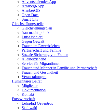
Adventskalender-App
Arnsberg-App
ArnsberGIS
Open Data
Smart City
Gleichstellungsstelle
Gleichstellungsplan
frau-macht-politik
Luisa ist hier!
Gegen Gewalt
Frauen im Erwerbsleben
Partnerschaft und Familie
Soziale Sicherung von Frauen
Alleinerziehend
Service für Migrantinnen
Frauen und Männer in Familie und Partnerschaft
Frauen und Gesundheit
Veranstaltungen
Humanitärer Beirat
Mitglieder
Dokumentation
Kontakt
Forstwirtschaft
Lehrpfad Oeventrop
Stadtwald