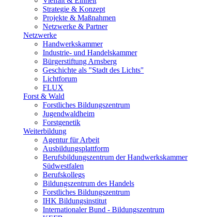
Vielfalt & Einheit
Strategie & Konzept
Projekte & Maßnahmen
Netzwerke & Partner
Netzwerke
Handwerkskammer
Industrie- und Handelskammer
Bürgerstiftung Arnsberg
Geschichte als "Stadt des Lichts"
Lichtforum
FLUX
Forst & Wald
Forstliches Bildungszentrum
Jugendwaldheim
Forstgenetik
Weiterbildung
Agentur für Arbeit
Ausbildungsplattform
Berufsbildungszentrum der Handwerkskammer
Südwestfalen
Berufskollegs
Bildungszentrum des Handels
Forstliches Bildungszentrum
IHK Bildungsinstitut
Internationaler Bund - Bildungszentrum