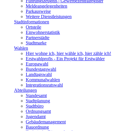
Führungszeugnis | Gewerbezentralregister
Meldeangelegenheiten
Parkausweise
Weitere Dienstleistungen
Stadtinformationen
Ortsteile
Einwohnerstatistik
Partnerstädte
Stadtmarke
Wahlen
Hier wohne ich, hier wähle ich, hier zähle ich!
Erstwahlprofis - Ein Projekt für Erstwähler
Europawahl
Bundestagswahl
Landtagswahl
Kommunalwahlen
Integrationsratswahl
Abteilungen
Standesamt
Stadtplanung
Stadtbüro
Ordnungsamt
Jugendamt
Gebäudemanagement
Bauordnung