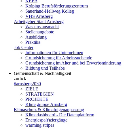
KEFB
Kolping Berufsförderungszentrum
Sauerland-Hellweg Kolleg
VHS Arnsberg
Arbeitgeber Stadt Arnsberg
Was uns ausmacht
Stellenangebote
Ausbildung
Praktika
Job Center
Informationen für Unternehmen
Grundsicherung für Arbeitssuchende
Grundsicherung im Alter und bei Erwerbsminderung
Bildung und Teilhabe
Gemeinschaft & Nachhaltigkeit
zurück
#arnsberg2030
ZIELE
STRATEGIEN
PROJEKTE
Klimagruppe Arnsberg
Klimaschutz & Klimafolgenanpassung
Klimadashboard - Die Datenplattform
Energiespa(r)ziergänge
warming stripes