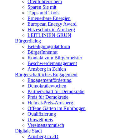
Ofenführerschein
Sparen Sie mit
Tipps und Tools
Erneuerbare Energien
European Energy Award
Hitzeschutz in Arnsberg
LEITLINIEN GRÜN
Bürgerdialog
Beteiligungsplattform
BürgerInnenrat
Kontakt zum Bürgermeister
Beschwerdemanagement
Arnsberg in Zahlen
Bürgerschaftliches Engagement
Engagementförderung
Demokratiewochen
Partnerschaft für Demokratie
Preis für Demokratie
Heimat-Preis-Arnsberg
Offene Gärten im Ruhrbogen
Qualifizierung
Umweltpreis
Vereinsstammtisch
Digitale Stadt
Arnsberg in 2D