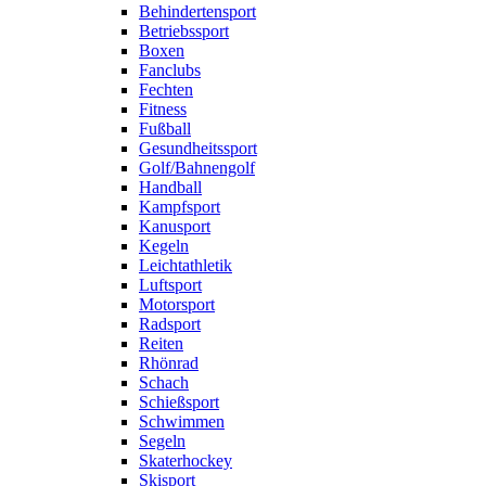
Behindertensport
Betriebssport
Boxen
Fanclubs
Fechten
Fitness
Fußball
Gesundheitssport
Golf/Bahnengolf
Handball
Kampfsport
Kanusport
Kegeln
Leichtathletik
Luftsport
Motorsport
Radsport
Reiten
Rhönrad
Schach
Schießsport
Schwimmen
Segeln
Skaterhockey
Skisport