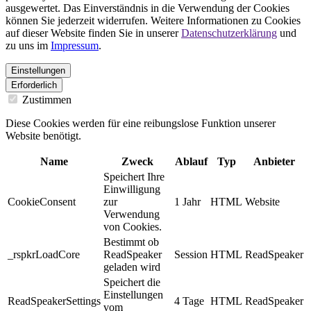
ausgewertet. Das Einverständnis in die Verwendung der Cookies
können Sie jederzeit widerrufen. Weitere Informationen zu Cookies
auf dieser Website finden Sie in unserer
Datenschutzerklärung
und
zu uns im
Impressum
.
Einstellungen
Erforderlich
Zustimmen
Diese Cookies werden für eine reibungslose Funktion unserer
Website benötigt.
Name
Zweck
Ablauf
Typ
Anbieter
Speichert Ihre
Einwilligung
CookieConsent
zur
1 Jahr
HTML
Website
Verwendung
von Cookies.
Bestimmt ob
_rspkrLoadCore
ReadSpeaker
Session
HTML
ReadSpeaker
geladen wird
Speichert die
Einstellungen
ReadSpeakerSettings
4 Tage
HTML
ReadSpeaker
vom