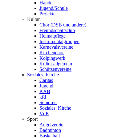
Handel
Jugend/Schule
Projekte
Kultur
Chor (DSB und andere)
Freundschaftsclub
Heimatpflege
Instrumentalgruppen
Karnevalsvereine
Kirchenchor
Kolpingwerk
Kultur allgemein
Schützenvereine
Soziales, Kirche
Caritas
Jugend
KAB
kfd
Senioren
Soziales, Kirche
VdK
Sport
Angelverein
Badminton
Basketball