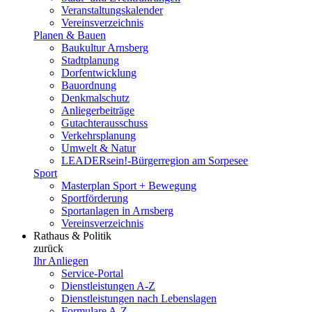
Veranstaltungskalender
Vereinsverzeichnis
Planen & Bauen
Baukultur Arnsberg
Stadtplanung
Dorfentwicklung
Bauordnung
Denkmalschutz
Anliegerbeiträge
Gutachterausschuss
Verkehrsplanung
Umwelt & Natur
LEADERsein!-Bürgerregion am Sorpesee
Sport
Masterplan Sport + Bewegung
Sportförderung
Sportanlagen in Arnsberg
Vereinsverzeichnis
Rathaus & Politik
zurück
Ihr Anliegen
Service-Portal
Dienstleistungen A-Z
Dienstleistungen nach Lebenslagen
Formulare A-Z