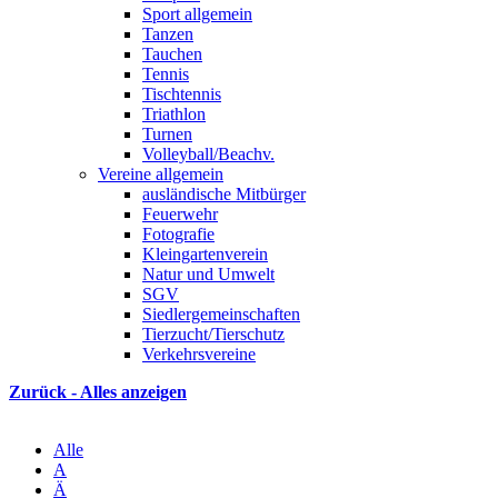
Sport allgemein
Tanzen
Tauchen
Tennis
Tischtennis
Triathlon
Turnen
Volleyball/Beachv.
Vereine allgemein
ausländische Mitbürger
Feuerwehr
Fotografie
Kleingartenverein
Natur und Umwelt
SGV
Siedlergemeinschaften
Tierzucht/Tierschutz
Verkehrsvereine
Zurück - Alles anzeigen
Alle
A
Ä