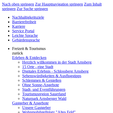
Nach oben springen
Zur Hauptnavigation springen
Zum Inhalt
springen
Zur Suche springen
Nachhaltigkeitsziele
Barrierefreiheit
Karriere
Service Portal
Leichte Sprache
Gebärdensprache
Freizeit & Tourismus
zurück
Erleben & Entdecken
Herzlich willkommen in der Stadt Arnsberg
15 Orte - eine Stadt
Digitales Erlebnis - Schlossberg Arnsberg
Sehenswürdigkeiten & Ausflugstipps
Schlemmen & Genießen
Ohne Sonne-Angebote
Stadt- und Eventführungen
Tourismusregion Sauerland
Naturpark Arnsberger Wald
Gastgeber & Angebote
Unsere Gastgeber
Wohnmobilstellplatz "Altes Feld"