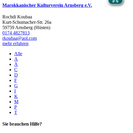
Marokkanischer Kulturverein Arnsberg e.V.
Rochdi Koubaa
Kurt-Schumacher-Str. 26a
59759 Arnsberg (Hüsten)
0174 4827813
rkoubaa@aol.com
mehr erfahren
Alle
A
Ä
C
D
F
G
I
K
M
P
T
Sie brauchen Hilfe?