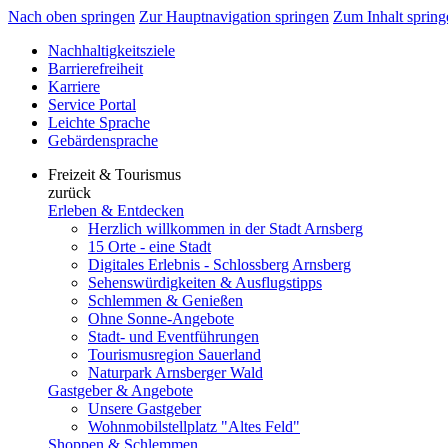
Nach oben springen
Zur Hauptnavigation springen
Zum Inhalt spring
Nachhaltigkeitsziele
Barrierefreiheit
Karriere
Service Portal
Leichte Sprache
Gebärdensprache
Freizeit & Tourismus
zurück
Erleben & Entdecken
Herzlich willkommen in der Stadt Arnsberg
15 Orte - eine Stadt
Digitales Erlebnis - Schlossberg Arnsberg
Sehenswürdigkeiten & Ausflugstipps
Schlemmen & Genießen
Ohne Sonne-Angebote
Stadt- und Eventführungen
Tourismusregion Sauerland
Naturpark Arnsberger Wald
Gastgeber & Angebote
Unsere Gastgeber
Wohnmobilstellplatz "Altes Feld"
Shoppen & Schlemmen