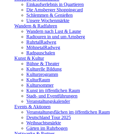
Einkaufserlebnis in Quartieren
Die Arnsberger Shoppingcard
Schlemmen & Genießen
Unsere Wochenmärkte
Wandern & Radfahren
Wandern nach Lust & Laune
Radtouren in und um Arnsberg
RuhrtalRadweg
MöhnetalRadweg
Radpauschalen
Kunst & Kultur
Bühne & Theater
Kulturelle Bildung
Kulturprogramm
KulturRaum
Kultursommer
Kunst im öffentlichen Raum
Stadt- und Eventführungen
Veranstaltungskalender
Events & Aktionen
Veranstaltungsflächen im öffentlichen Raum
Deutschland Tour 2025
Weihnachtsmärkte
Gärten im Ruhrbogen
Netzwerke & Partner