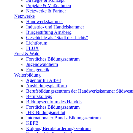
Strategie & Konzept
Projekte & Maßnahmen
Netzwerke & Partner
Netzwerke
Handwerkskammer
Industrie- und Handelskammer
Bürgerstiftung Arnsberg
Geschichte als "Stadt des Lichts"
Lichtforum
FLUX
Forst & Wald
Forstliches Bildungszentrum
Jugendwaldheim
Forstgenetik
Weiterbildung
Agentur für Arbeit
Ausbildungsplattform
Berufsbildungszentrum der Handwerkskammer Südwestf
Berufskollegs
Bildungszentrum des Handels
Forstliches Bildungszentrum
IHK Bildungsinstitut
Internationaler Bund - Bildungszentrum
KEFB
Kolping Berufsförderungszentrum