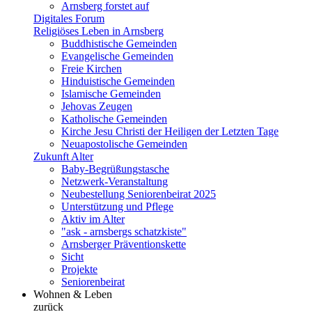
Arnsberg forstet auf
Digitales Forum
Religiöses Leben in Arnsberg
Buddhistische Gemeinden
Evangelische Gemeinden
Freie Kirchen
Hinduistische Gemeinden
Islamische Gemeinden
Jehovas Zeugen
Katholische Gemeinden
Kirche Jesu Christi der Heiligen der Letzten Tage
Neuapostolische Gemeinden
Zukunft Alter
Baby-Begrüßungstasche
Netzwerk-Veranstaltung
Neubestellung Seniorenbeirat 2025
Unterstützung und Pflege
Aktiv im Alter
"ask - arnsbergs schatzkiste"
Arnsberger Präventionskette
Sicht
Projekte
Seniorenbeirat
Wohnen & Leben
zurück