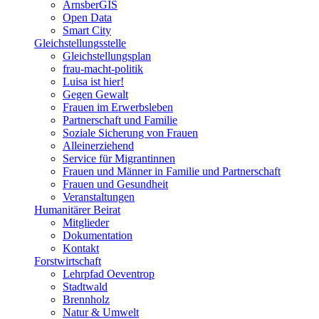
ArnsberGIS
Open Data
Smart City
Gleichstellungsstelle
Gleichstellungsplan
frau-macht-politik
Luisa ist hier!
Gegen Gewalt
Frauen im Erwerbsleben
Partnerschaft und Familie
Soziale Sicherung von Frauen
Alleinerziehend
Service für Migrantinnen
Frauen und Männer in Familie und Partnerschaft
Frauen und Gesundheit
Veranstaltungen
Humanitärer Beirat
Mitglieder
Dokumentation
Kontakt
Forstwirtschaft
Lehrpfad Oeventrop
Stadtwald
Brennholz
Natur & Umwelt