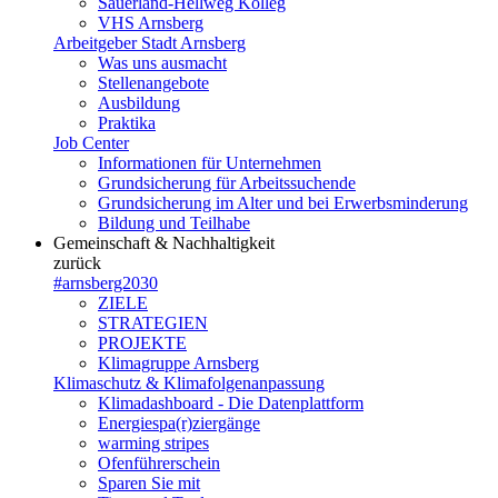
Sauerland-Hellweg Kolleg
VHS Arnsberg
Arbeitgeber Stadt Arnsberg
Was uns ausmacht
Stellenangebote
Ausbildung
Praktika
Job Center
Informationen für Unternehmen
Grundsicherung für Arbeitssuchende
Grundsicherung im Alter und bei Erwerbsminderung
Bildung und Teilhabe
Gemeinschaft & Nachhaltigkeit
zurück
#arnsberg2030
ZIELE
STRATEGIEN
PROJEKTE
Klimagruppe Arnsberg
Klimaschutz & Klimafolgenanpassung
Klimadashboard - Die Datenplattform
Energiespa(r)ziergänge
warming stripes
Ofenführerschein
Sparen Sie mit