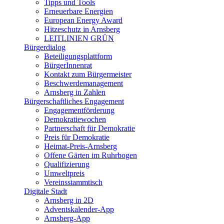
Tipps und Tools
Erneuerbare Energien
European Energy Award
Hitzeschutz in Arnsberg
LEITLINIEN GRÜN
Bürgerdialog
Beteiligungsplattform
BürgerInnenrat
Kontakt zum Bürgermeister
Beschwerdemanagement
Arnsberg in Zahlen
Bürgerschaftliches Engagement
Engagementförderung
Demokratiewochen
Partnerschaft für Demokratie
Preis für Demokratie
Heimat-Preis-Arnsberg
Offene Gärten im Ruhrbogen
Qualifizierung
Umweltpreis
Vereinsstammtisch
Digitale Stadt
Arnsberg in 2D
Adventskalender-App
Arnsberg-App