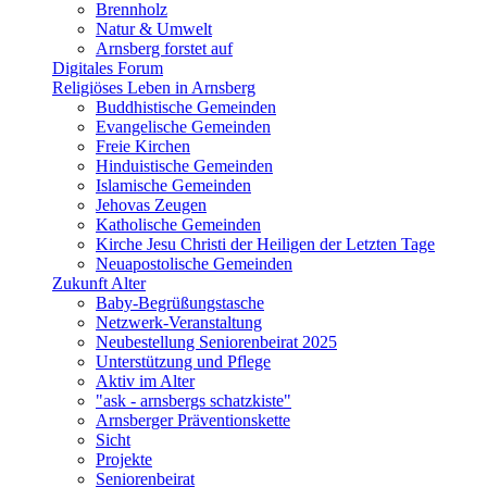
Brennholz
Natur & Umwelt
Arnsberg forstet auf
Digitales Forum
Religiöses Leben in Arnsberg
Buddhistische Gemeinden
Evangelische Gemeinden
Freie Kirchen
Hinduistische Gemeinden
Islamische Gemeinden
Jehovas Zeugen
Katholische Gemeinden
Kirche Jesu Christi der Heiligen der Letzten Tage
Neuapostolische Gemeinden
Zukunft Alter
Baby-Begrüßungstasche
Netzwerk-Veranstaltung
Neubestellung Seniorenbeirat 2025
Unterstützung und Pflege
Aktiv im Alter
"ask - arnsbergs schatzkiste"
Arnsberger Präventionskette
Sicht
Projekte
Seniorenbeirat