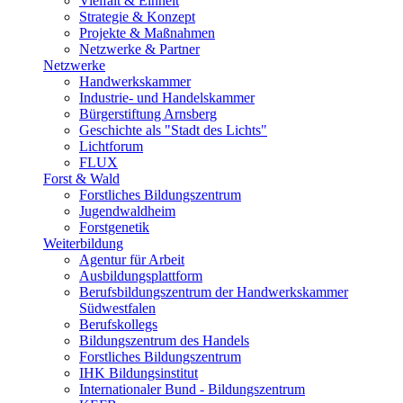
Vielfalt & Einheit
Strategie & Konzept
Projekte & Maßnahmen
Netzwerke & Partner
Netzwerke
Handwerkskammer
Industrie- und Handelskammer
Bürgerstiftung Arnsberg
Geschichte als "Stadt des Lichts"
Lichtforum
FLUX
Forst & Wald
Forstliches Bildungszentrum
Jugendwaldheim
Forstgenetik
Weiterbildung
Agentur für Arbeit
Ausbildungsplattform
Berufsbildungszentrum der Handwerkskammer
Südwestfalen
Berufskollegs
Bildungszentrum des Handels
Forstliches Bildungszentrum
IHK Bildungsinstitut
Internationaler Bund - Bildungszentrum