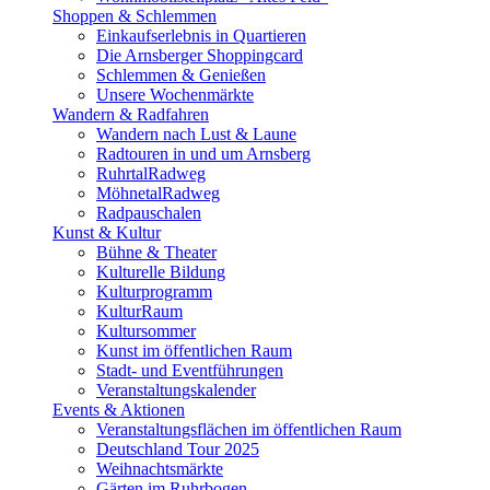
Shoppen & Schlemmen
Einkaufserlebnis in Quartieren
Die Arnsberger Shoppingcard
Schlemmen & Genießen
Unsere Wochenmärkte
Wandern & Radfahren
Wandern nach Lust & Laune
Radtouren in und um Arnsberg
RuhrtalRadweg
MöhnetalRadweg
Radpauschalen
Kunst & Kultur
Bühne & Theater
Kulturelle Bildung
Kulturprogramm
KulturRaum
Kultursommer
Kunst im öffentlichen Raum
Stadt- und Eventführungen
Veranstaltungskalender
Events & Aktionen
Veranstaltungsflächen im öffentlichen Raum
Deutschland Tour 2025
Weihnachtsmärkte
Gärten im Ruhrbogen