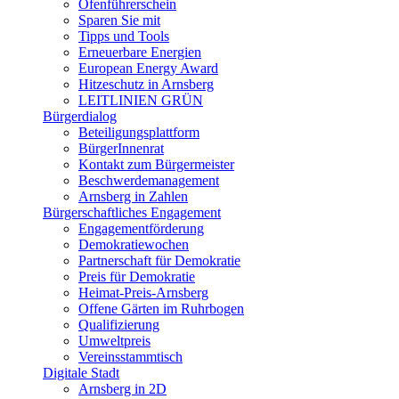
Ofenführerschein
Sparen Sie mit
Tipps und Tools
Erneuerbare Energien
European Energy Award
Hitzeschutz in Arnsberg
LEITLINIEN GRÜN
Bürgerdialog
Beteiligungsplattform
BürgerInnenrat
Kontakt zum Bürgermeister
Beschwerdemanagement
Arnsberg in Zahlen
Bürgerschaftliches Engagement
Engagementförderung
Demokratiewochen
Partnerschaft für Demokratie
Preis für Demokratie
Heimat-Preis-Arnsberg
Offene Gärten im Ruhrbogen
Qualifizierung
Umweltpreis
Vereinsstammtisch
Digitale Stadt
Arnsberg in 2D