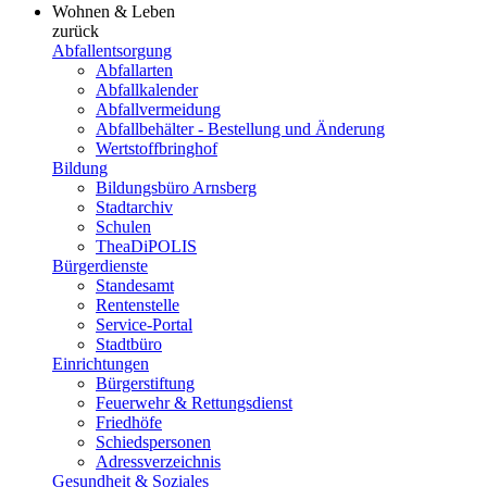
Wohnen & Leben
zurück
Abfallentsorgung
Abfallarten
Abfallkalender
Abfallvermeidung
Abfallbehälter - Bestellung und Änderung
Wertstoffbringhof
Bildung
Bildungsbüro Arnsberg
Stadtarchiv
Schulen
TheaDiPOLIS
Bürgerdienste
Standesamt
Rentenstelle
Service-Portal
Stadtbüro
Einrichtungen
Bürgerstiftung
Feuerwehr & Rettungsdienst
Friedhöfe
Schiedspersonen
Adressverzeichnis
Gesundheit & Soziales