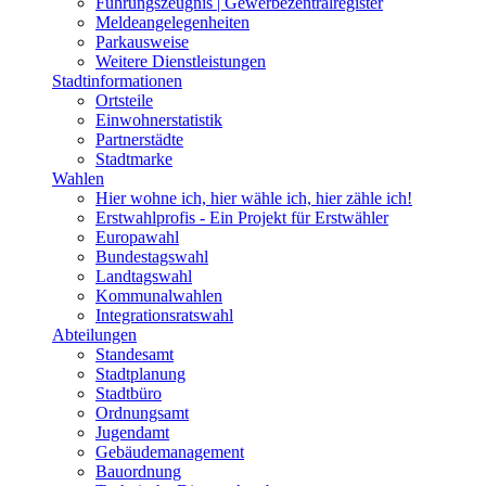
Führungszeugnis | Gewerbezentralregister
Meldeangelegenheiten
Parkausweise
Weitere Dienstleistungen
Stadtinformationen
Ortsteile
Einwohnerstatistik
Partnerstädte
Stadtmarke
Wahlen
Hier wohne ich, hier wähle ich, hier zähle ich!
Erstwahlprofis - Ein Projekt für Erstwähler
Europawahl
Bundestagswahl
Landtagswahl
Kommunalwahlen
Integrationsratswahl
Abteilungen
Standesamt
Stadtplanung
Stadtbüro
Ordnungsamt
Jugendamt
Gebäudemanagement
Bauordnung