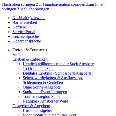
Nach oben springen
Zur Hauptnavigation springen
Zum Inhalt
springen
Zur Suche springen
Nachhaltigkeitsziele
Barrierefreiheit
Karriere
Service Portal
Leichte Sprache
Gebärdensprache
Freizeit & Tourismus
zurück
Erleben & Entdecken
Herzlich willkommen in der Stadt Arnsberg
15 Orte - eine Stadt
Digitales Erlebnis - Schlossberg Arnsberg
Sehenswürdigkeiten & Ausflugstipps
Schlemmen & Genießen
Ohne Sonne-Angebote
Stadt- und Eventführungen
Tourismusregion Sauerland
Naturpark Arnsberger Wald
Gastgeber & Angebote
Unsere Gastgeber
Wohnmobilstellplatz "Altes Feld"