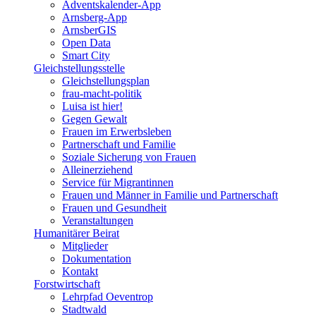
Adventskalender-App
Arnsberg-App
ArnsberGIS
Open Data
Smart City
Gleichstellungsstelle
Gleichstellungsplan
frau-macht-politik
Luisa ist hier!
Gegen Gewalt
Frauen im Erwerbsleben
Partnerschaft und Familie
Soziale Sicherung von Frauen
Alleinerziehend
Service für Migrantinnen
Frauen und Männer in Familie und Partnerschaft
Frauen und Gesundheit
Veranstaltungen
Humanitärer Beirat
Mitglieder
Dokumentation
Kontakt
Forstwirtschaft
Lehrpfad Oeventrop
Stadtwald