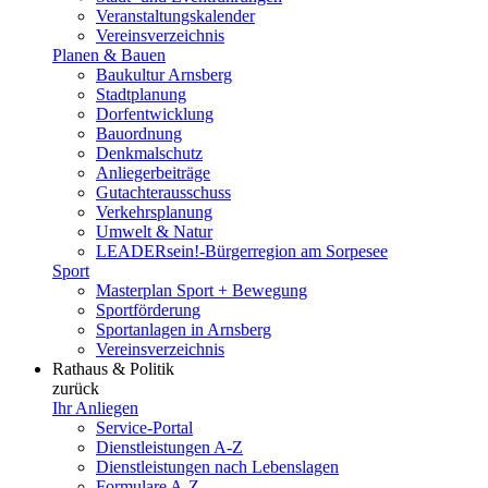
Veranstaltungskalender
Vereinsverzeichnis
Planen & Bauen
Baukultur Arnsberg
Stadtplanung
Dorfentwicklung
Bauordnung
Denkmalschutz
Anliegerbeiträge
Gutachterausschuss
Verkehrsplanung
Umwelt & Natur
LEADERsein!-Bürgerregion am Sorpesee
Sport
Masterplan Sport + Bewegung
Sportförderung
Sportanlagen in Arnsberg
Vereinsverzeichnis
Rathaus & Politik
zurück
Ihr Anliegen
Service-Portal
Dienstleistungen A-Z
Dienstleistungen nach Lebenslagen
Formulare A-Z