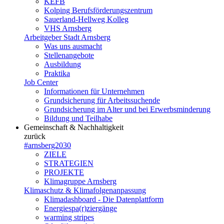
KEFB
Kolping Berufsförderungszentrum
Sauerland-Hellweg Kolleg
VHS Arnsberg
Arbeitgeber Stadt Arnsberg
Was uns ausmacht
Stellenangebote
Ausbildung
Praktika
Job Center
Informationen für Unternehmen
Grundsicherung für Arbeitssuchende
Grundsicherung im Alter und bei Erwerbsminderung
Bildung und Teilhabe
Gemeinschaft & Nachhaltigkeit
zurück
#arnsberg2030
ZIELE
STRATEGIEN
PROJEKTE
Klimagruppe Arnsberg
Klimaschutz & Klimafolgenanpassung
Klimadashboard - Die Datenplattform
Energiespa(r)ziergänge
warming stripes