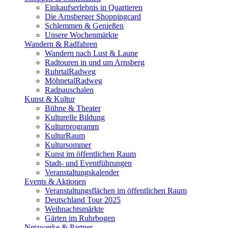
Einkaufserlebnis in Quartieren
Die Arnsberger Shoppingcard
Schlemmen & Genießen
Unsere Wochenmärkte
Wandern & Radfahren
Wandern nach Lust & Laune
Radtouren in und um Arnsberg
RuhrtalRadweg
MöhnetalRadweg
Radpauschalen
Kunst & Kultur
Bühne & Theater
Kulturelle Bildung
Kulturprogramm
KulturRaum
Kultursommer
Kunst im öffentlichen Raum
Stadt- und Eventführungen
Veranstaltungskalender
Events & Aktionen
Veranstaltungsflächen im öffentlichen Raum
Deutschland Tour 2025
Weihnachtsmärkte
Gärten im Ruhrbogen
Netzwerke & Partner