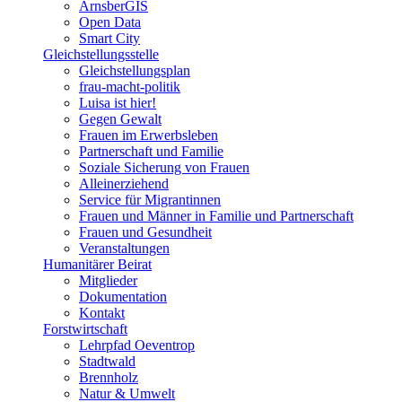
ArnsberGIS
Open Data
Smart City
Gleichstellungsstelle
Gleichstellungsplan
frau-macht-politik
Luisa ist hier!
Gegen Gewalt
Frauen im Erwerbsleben
Partnerschaft und Familie
Soziale Sicherung von Frauen
Alleinerziehend
Service für Migrantinnen
Frauen und Männer in Familie und Partnerschaft
Frauen und Gesundheit
Veranstaltungen
Humanitärer Beirat
Mitglieder
Dokumentation
Kontakt
Forstwirtschaft
Lehrpfad Oeventrop
Stadtwald
Brennholz
Natur & Umwelt