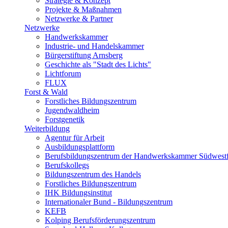
Strategie & Konzept
Projekte & Maßnahmen
Netzwerke & Partner
Netzwerke
Handwerkskammer
Industrie- und Handelskammer
Bürgerstiftung Arnsberg
Geschichte als "Stadt des Lichts"
Lichtforum
FLUX
Forst & Wald
Forstliches Bildungszentrum
Jugendwaldheim
Forstgenetik
Weiterbildung
Agentur für Arbeit
Ausbildungsplattform
Berufsbildungszentrum der Handwerkskammer Südwestf
Berufskollegs
Bildungszentrum des Handels
Forstliches Bildungszentrum
IHK Bildungsinstitut
Internationaler Bund - Bildungszentrum
KEFB
Kolping Berufsförderungszentrum