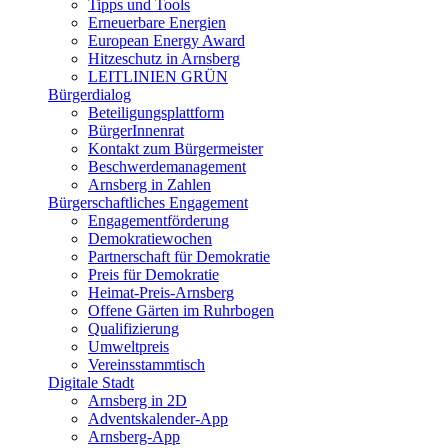
Tipps und Tools
Erneuerbare Energien
European Energy Award
Hitzeschutz in Arnsberg
LEITLINIEN GRÜN
Bürgerdialog
Beteiligungsplattform
BürgerInnenrat
Kontakt zum Bürgermeister
Beschwerdemanagement
Arnsberg in Zahlen
Bürgerschaftliches Engagement
Engagementförderung
Demokratiewochen
Partnerschaft für Demokratie
Preis für Demokratie
Heimat-Preis-Arnsberg
Offene Gärten im Ruhrbogen
Qualifizierung
Umweltpreis
Vereinsstammtisch
Digitale Stadt
Arnsberg in 2D
Adventskalender-App
Arnsberg-App