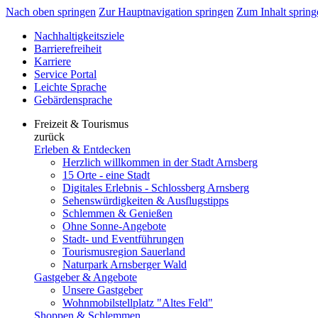
Nach oben springen
Zur Hauptnavigation springen
Zum Inhalt spring
Nachhaltigkeitsziele
Barrierefreiheit
Karriere
Service Portal
Leichte Sprache
Gebärdensprache
Freizeit & Tourismus
zurück
Erleben & Entdecken
Herzlich willkommen in der Stadt Arnsberg
15 Orte - eine Stadt
Digitales Erlebnis - Schlossberg Arnsberg
Sehenswürdigkeiten & Ausflugstipps
Schlemmen & Genießen
Ohne Sonne-Angebote
Stadt- und Eventführungen
Tourismusregion Sauerland
Naturpark Arnsberger Wald
Gastgeber & Angebote
Unsere Gastgeber
Wohnmobilstellplatz "Altes Feld"
Shoppen & Schlemmen