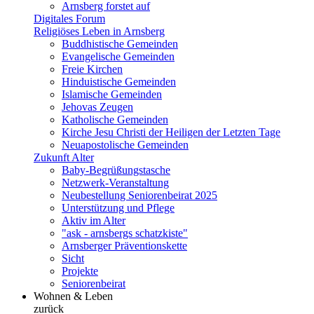
Arnsberg forstet auf
Digitales Forum
Religiöses Leben in Arnsberg
Buddhistische Gemeinden
Evangelische Gemeinden
Freie Kirchen
Hinduistische Gemeinden
Islamische Gemeinden
Jehovas Zeugen
Katholische Gemeinden
Kirche Jesu Christi der Heiligen der Letzten Tage
Neuapostolische Gemeinden
Zukunft Alter
Baby-Begrüßungstasche
Netzwerk-Veranstaltung
Neubestellung Seniorenbeirat 2025
Unterstützung und Pflege
Aktiv im Alter
"ask - arnsbergs schatzkiste"
Arnsberger Präventionskette
Sicht
Projekte
Seniorenbeirat
Wohnen & Leben
zurück