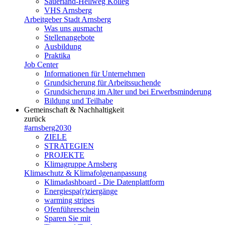
Sauerland-Hellweg Kolleg
VHS Arnsberg
Arbeitgeber Stadt Arnsberg
Was uns ausmacht
Stellenangebote
Ausbildung
Praktika
Job Center
Informationen für Unternehmen
Grundsicherung für Arbeitssuchende
Grundsicherung im Alter und bei Erwerbsminderung
Bildung und Teilhabe
Gemeinschaft & Nachhaltigkeit
zurück
#arnsberg2030
ZIELE
STRATEGIEN
PROJEKTE
Klimagruppe Arnsberg
Klimaschutz & Klimafolgenanpassung
Klimadashboard - Die Datenplattform
Energiespa(r)ziergänge
warming stripes
Ofenführerschein
Sparen Sie mit