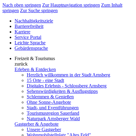
Nach oben springen
Zur Hauptnavigation springen
Zum Inhalt
springen
Zur Suche springen
Nachhaltigkeitsziele
Barrierefreiheit
Karriere
Service Portal
Leichte Sprache
Gebärdensprache
Freizeit & Tourismus
zurück
Erleben & Entdecken
Herzlich willkommen in der Stadt Arnsberg
15 Orte - eine Stadt
Digitales Erlebnis - Schlossberg Arnsberg
Sehenswürdigkeiten & Ausflugstipps
Schlemmen & Genießen
Ohne Sonne-Angebote
Stadt- und Eventführungen
Tourismusregion Sauerland
Naturpark Arnsberger Wald
Gastgeber & Angebote
Unsere Gastgeber
Wohnmobilstellplatz "Altes Feld"