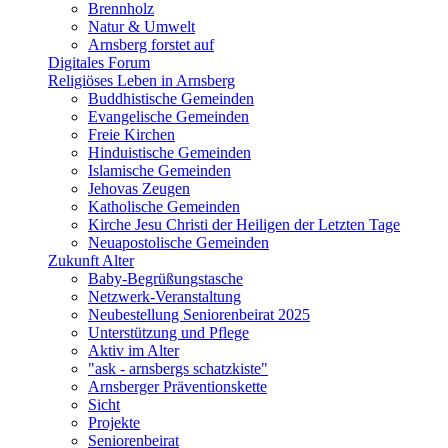
Brennholz
Natur & Umwelt
Arnsberg forstet auf
Digitales Forum
Religiöses Leben in Arnsberg
Buddhistische Gemeinden
Evangelische Gemeinden
Freie Kirchen
Hinduistische Gemeinden
Islamische Gemeinden
Jehovas Zeugen
Katholische Gemeinden
Kirche Jesu Christi der Heiligen der Letzten Tage
Neuapostolische Gemeinden
Zukunft Alter
Baby-Begrüßungstasche
Netzwerk-Veranstaltung
Neubestellung Seniorenbeirat 2025
Unterstützung und Pflege
Aktiv im Alter
"ask - arnsbergs schatzkiste"
Arnsberger Präventionskette
Sicht
Projekte
Seniorenbeirat