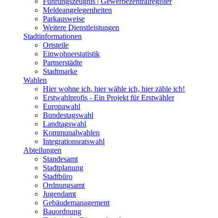
Führungszeugnis | Gewerbezentralregister
Meldeangelegenheiten
Parkausweise
Weitere Dienstleistungen
Stadtinformationen
Ortsteile
Einwohnerstatistik
Partnerstädte
Stadtmarke
Wahlen
Hier wohne ich, hier wähle ich, hier zähle ich!
Erstwahlprofis - Ein Projekt für Erstwähler
Europawahl
Bundestagswahl
Landtagswahl
Kommunalwahlen
Integrationsratswahl
Abteilungen
Standesamt
Stadtplanung
Stadtbüro
Ordnungsamt
Jugendamt
Gebäudemanagement
Bauordnung