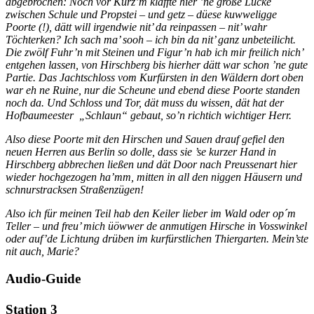
abgebrochen: Noch vor Kurz’m klaffte hier ’ne große Lücke
zwischen Schule und Propstei – und getz – düese kuwweligge
Poorte (!), dätt will irgendwie nit’ da reinpassen – nit’ wahr
Töchterken? Ich sach ma’ sooh – ich bin da nit’ ganz unbeteilicht.
Die zwölf Fuhr’n mit Steinen und Figur’n hab ich mir freilich nich’
entgehen lassen, von Hirschberg bis hierher dätt war schon ’ne gute
Partie. Das Jachtschloss vom Kurfürsten in den Wäldern dort oben
war eh ne Ruine, nur die Scheune und ebend diese Poorte standen
noch da. Und Schloss und Tor, dät muss du wissen, dät hat der
Hofbaumeester „Schlaun“ gebaut, so’n richtich wichtiger Herr.
Also diese Poorte mit den Hirschen und Sauen drauf gefiel den
neuen Herren aus Berlin so dolle, dass sie ’se kurzer Hand in
Hirschberg abbrechen ließen und dät Door nach Preussenart hier
wieder hochgezogen ha’mm, mitten in all den niggen Häusern und
schnurstracksen Straßenzügen!
Also ich für meinen Teil hab den Keiler lieber im Wald oder op´m
Teller – und freu’ mich üöwwer de anmutigen Hirsche in Vosswinkel
oder auf’de Lichtung drüben im kurfürstlichen Thiergarten. Mein’ste
nit auch, Marie?
Audio-Guide
Station 3