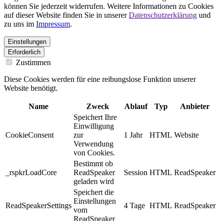
können Sie jederzeit widerrufen. Weitere Informationen zu Cookies
auf dieser Website finden Sie in unserer
Datenschutzerklärung
und
zu uns im
Impressum
.
Einstellungen
Erforderlich
Zustimmen
Diese Cookies werden für eine reibungslose Funktion unserer
Website benötigt.
Name
Zweck
Ablauf
Typ
Anbieter
Speichert Ihre
Einwilligung
CookieConsent
zur
1 Jahr
HTML
Website
Verwendung
von Cookies.
Bestimmt ob
_rspkrLoadCore
ReadSpeaker
Session
HTML
ReadSpeaker
geladen wird
Speichert die
Einstellungen
ReadSpeakerSettings
4 Tage
HTML
ReadSpeaker
vom
ReadSpeaker