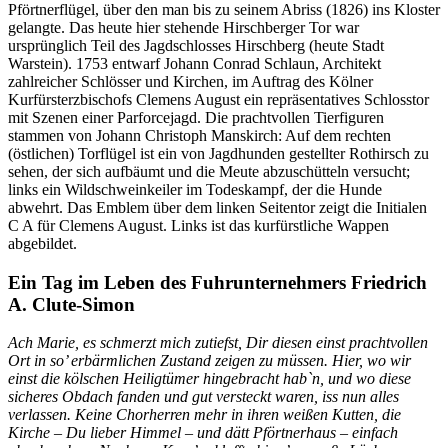
Pförtnerflügel, über den man bis zu seinem Abriss (1826) ins Kloster
gelangte. Das heute hier stehende Hirschberger Tor war
ursprünglich Teil des Jagdschlosses Hirschberg (heute Stadt
Warstein). 1753 entwarf Johann Conrad Schlaun, Architekt
zahlreicher Schlösser und Kirchen, im Auftrag des Kölner
Kurfürsterzbischofs Clemens August ein repräsentatives Schlosstor
mit Szenen einer Parforcejagd. Die prachtvollen Tierfiguren
stammen von Johann Christoph Manskirch: Auf dem rechten
(östlichen) Torflügel ist ein von Jagdhunden gestellter Rothirsch zu
sehen, der sich aufbäumt und die Meute abzuschütteln versucht;
links ein Wildschweinkeiler im Todeskampf, der die Hunde
abwehrt. Das Emblem über dem linken Seitentor zeigt die Initialen
C A für Clemens August. Links ist das kurfürstliche Wappen
abgebildet.
Ein Tag im Leben des Fuhrunternehmers Friedrich
A. Clute-Simon
Ach Marie, es schmerzt mich zutiefst, Dir diesen einst prachtvollen
Ort in so’ erbärmlichen Zustand zeigen zu müssen. Hier, wo wir
einst die kölschen Heiligtümer hingebracht hab`n, und wo diese
sicheres Obdach fanden und gut versteckt waren, iss nun alles
verlassen. Keine Chorherren mehr in ihren weißen Kutten, die
Kirche – Du lieber Himmel – und dätt Pförtnerhaus – einfach