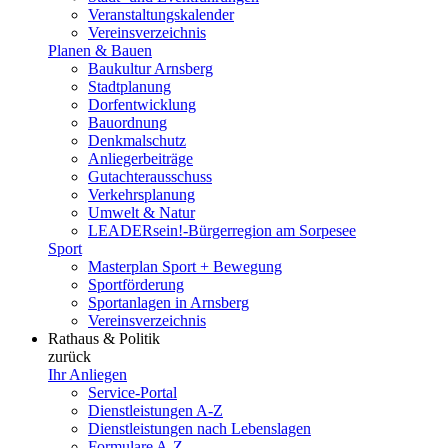
Veranstaltungskalender
Vereinsverzeichnis
Planen & Bauen
Baukultur Arnsberg
Stadtplanung
Dorfentwicklung
Bauordnung
Denkmalschutz
Anliegerbeiträge
Gutachterausschuss
Verkehrsplanung
Umwelt & Natur
LEADERsein!-Bürgerregion am Sorpesee
Sport
Masterplan Sport + Bewegung
Sportförderung
Sportanlagen in Arnsberg
Vereinsverzeichnis
Rathaus & Politik
zurück
Ihr Anliegen
Service-Portal
Dienstleistungen A-Z
Dienstleistungen nach Lebenslagen
Formulare A-Z