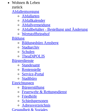
Wohnen & Leben
zurück
Abfallentsorgung
Abfallarten
Abfallkalender
Abfallvermeidung
Abfallbehälter - Bestellung und Änderung
Wertstoffbringhof
Bildung
Bildungsbüro Arnsberg
Stadtarchiv
Schulen
TheaDiPOLIS
Bürgerdienste
Standesamt
Rentenstelle
Service-Portal
Stadtbüro
Einrichtungen
Bürgerstiftung
Feuerwehr & Rettungsdienst
Friedhöfe
Schiedspersonen
Adressverzeichnis
Gesundheit & Soziales