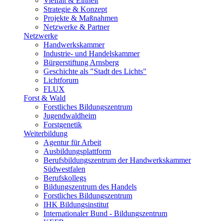
Vielfalt & Einheit
Strategie & Konzept
Projekte & Maßnahmen
Netzwerke & Partner
Netzwerke
Handwerkskammer
Industrie- und Handelskammer
Bürgerstiftung Arnsberg
Geschichte als "Stadt des Lichts"
Lichtforum
FLUX
Forst & Wald
Forstliches Bildungszentrum
Jugendwaldheim
Forstgenetik
Weiterbildung
Agentur für Arbeit
Ausbildungsplattform
Berufsbildungszentrum der Handwerkskammer
Südwestfalen
Berufskollegs
Bildungszentrum des Handels
Forstliches Bildungszentrum
IHK Bildungsinstitut
Internationaler Bund - Bildungszentrum