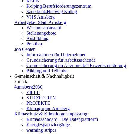
KEFB
Kolping Berufsförderungszentrum
Sauerland-Hellweg Kolleg
VHS Arnsberg
Arbeitgeber Stadt Arnsberg
Was uns ausmacht
Stellenangebote
Ausbildung
Praktika
Job Center
Informationen für Unternehmen
Grundsicherung für Arbeitssuchende
Grundsicherung im Alter und bei Erwerbsminderung
Bildung und Teilhabe
Gemeinschaft & Nachhaltigkeit
zurück
#arnsberg2030
ZIELE
STRATEGIEN
PROJEKTE
Klimagruppe Arnsberg
Klimaschutz & Klimafolgenanpassung
Klimadashboard - Die Datenplattform
Energiespa(r)ziergänge
warming stripes