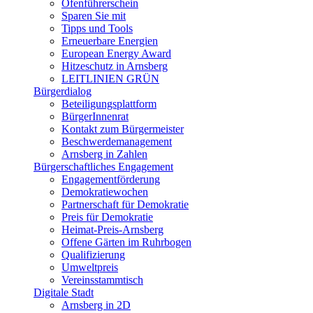
Ofenführerschein
Sparen Sie mit
Tipps und Tools
Erneuerbare Energien
European Energy Award
Hitzeschutz in Arnsberg
LEITLINIEN GRÜN
Bürgerdialog
Beteiligungsplattform
BürgerInnenrat
Kontakt zum Bürgermeister
Beschwerdemanagement
Arnsberg in Zahlen
Bürgerschaftliches Engagement
Engagementförderung
Demokratiewochen
Partnerschaft für Demokratie
Preis für Demokratie
Heimat-Preis-Arnsberg
Offene Gärten im Ruhrbogen
Qualifizierung
Umweltpreis
Vereinsstammtisch
Digitale Stadt
Arnsberg in 2D