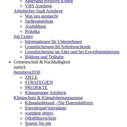
Sauerland-Hellweg Kolleg
VHS Arnsberg
Arbeitgeber Stadt Arnsberg
Was uns ausmacht
Stellenangebote
Ausbildung
Praktika
Job Center
Informationen für Unternehmen
Grundsicherung für Arbeitssuchende
Grundsicherung im Alter und bei Erwerbsminderung
Bildung und Teilhabe
Gemeinschaft & Nachhaltigkeit
zurück
#arnsberg2030
ZIELE
STRATEGIEN
PROJEKTE
Klimagruppe Arnsberg
Klimaschutz & Klimafolgenanpassung
Klimadashboard - Die Datenplattform
Energiespa(r)ziergänge
warming stripes
Ofenführerschein
Sparen Sie mit