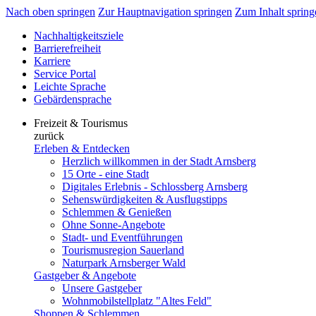
Nach oben springen
Zur Hauptnavigation springen
Zum Inhalt spring
Nachhaltigkeitsziele
Barrierefreiheit
Karriere
Service Portal
Leichte Sprache
Gebärdensprache
Freizeit & Tourismus
zurück
Erleben & Entdecken
Herzlich willkommen in der Stadt Arnsberg
15 Orte - eine Stadt
Digitales Erlebnis - Schlossberg Arnsberg
Sehenswürdigkeiten & Ausflugstipps
Schlemmen & Genießen
Ohne Sonne-Angebote
Stadt- und Eventführungen
Tourismusregion Sauerland
Naturpark Arnsberger Wald
Gastgeber & Angebote
Unsere Gastgeber
Wohnmobilstellplatz "Altes Feld"
Shoppen & Schlemmen