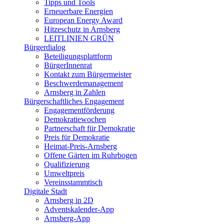
Tipps und Tools
Erneuerbare Energien
European Energy Award
Hitzeschutz in Arnsberg
LEITLINIEN GRÜN
Bürgerdialog
Beteiligungsplattform
BürgerInnenrat
Kontakt zum Bürgermeister
Beschwerdemanagement
Arnsberg in Zahlen
Bürgerschaftliches Engagement
Engagementförderung
Demokratiewochen
Partnerschaft für Demokratie
Preis für Demokratie
Heimat-Preis-Arnsberg
Offene Gärten im Ruhrbogen
Qualifizierung
Umweltpreis
Vereinsstammtisch
Digitale Stadt
Arnsberg in 2D
Adventskalender-App
Arnsberg-App