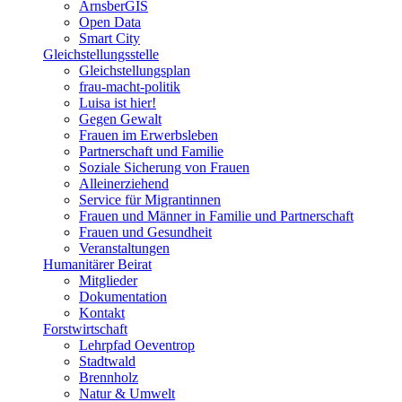
ArnsberGIS
Open Data
Smart City
Gleichstellungsstelle
Gleichstellungsplan
frau-macht-politik
Luisa ist hier!
Gegen Gewalt
Frauen im Erwerbsleben
Partnerschaft und Familie
Soziale Sicherung von Frauen
Alleinerziehend
Service für Migrantinnen
Frauen und Männer in Familie und Partnerschaft
Frauen und Gesundheit
Veranstaltungen
Humanitärer Beirat
Mitglieder
Dokumentation
Kontakt
Forstwirtschaft
Lehrpfad Oeventrop
Stadtwald
Brennholz
Natur & Umwelt