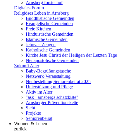
Arnsberg forstet auf
Digitales Forum
Religiöses Leben in Arnsberg
Buddhistische Gemeinden
Evangelische Gemeinden
Freie Kirchen
Hinduistische Gemeinden
Islamische Gemeinden
Jehovas Zeugen
Katholische Gemeinden
Kirche Jesu Christi der Heiligen der Letzten Tage
Neuapostolische Gemeinden
Zukunft Alter
Baby-Begrüßungstasche
Netzwerk-Veranstaltung
Neubestellung Seniorenbeirat 2025
Unterstützung und Pflege
Aktiv im Alter
"ask - arnsbergs schatzkiste"
Arnsberger Präventionskette
Sicht
Projekte
Seniorenbeirat
Wohnen & Leben
zurück