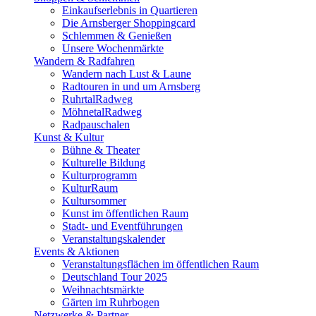
Einkaufserlebnis in Quartieren
Die Arnsberger Shoppingcard
Schlemmen & Genießen
Unsere Wochenmärkte
Wandern & Radfahren
Wandern nach Lust & Laune
Radtouren in und um Arnsberg
RuhrtalRadweg
MöhnetalRadweg
Radpauschalen
Kunst & Kultur
Bühne & Theater
Kulturelle Bildung
Kulturprogramm
KulturRaum
Kultursommer
Kunst im öffentlichen Raum
Stadt- und Eventführungen
Veranstaltungskalender
Events & Aktionen
Veranstaltungsflächen im öffentlichen Raum
Deutschland Tour 2025
Weihnachtsmärkte
Gärten im Ruhrbogen
Netzwerke & Partner