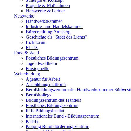
Strategie & Konzept
Projekte & Maßnahmen
Netzwerke & Partner
Netzwerke
Handwerkskammer
Industrie- und Handelskammer
Bürgerstiftung Arnsberg
Geschichte als "Stadt des Lichts"
Lichtforum
FLUX
Forst & Wald
Forstliches Bildungszentrum
Jugendwaldheim
Forstgenetik
Weiterbildung
Agentur für Arbeit
Ausbildungsplattform
Berufsbildungszentrum der Handwerkskammer Südwestf
Berufskollegs
Bildungszentrum des Handels
Forstliches Bildungszentrum
IHK Bildungsinstitut
Internationaler Bund - Bildungszentrum
KEFB
Kolping Berufsförderungszentrum