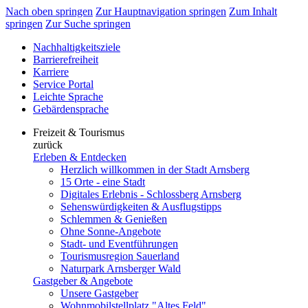
Nach oben springen
Zur Hauptnavigation springen
Zum Inhalt
springen
Zur Suche springen
Nachhaltigkeitsziele
Barrierefreiheit
Karriere
Service Portal
Leichte Sprache
Gebärdensprache
Freizeit & Tourismus
zurück
Erleben & Entdecken
Herzlich willkommen in der Stadt Arnsberg
15 Orte - eine Stadt
Digitales Erlebnis - Schlossberg Arnsberg
Sehenswürdigkeiten & Ausflugstipps
Schlemmen & Genießen
Ohne Sonne-Angebote
Stadt- und Eventführungen
Tourismusregion Sauerland
Naturpark Arnsberger Wald
Gastgeber & Angebote
Unsere Gastgeber
Wohnmobilstellplatz "Altes Feld"