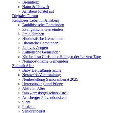
Brennholz
Natur & Umwelt
Arnsberg forstet auf
Digitales Forum
Religiöses Leben in Arnsberg
Buddhistische Gemeinden
Evangelische Gemeinden
Freie Kirchen
Hinduistische Gemeinden
Islamische Gemeinden
Jehovas Zeugen
Katholische Gemeinden
Kirche Jesu Christi der Heiligen der Letzten Tage
Neuapostolische Gemeinden
Zukunft Alter
Baby-Begrüßungstasche
Netzwerk-Veranstaltung
Neubestellung Seniorenbeirat 2025
Unterstützung und Pflege
Aktiv im Alter
"ask - arnsbergs schatzkiste"
Arnsberger Präventionskette
Sicht
Projekte
Seniorenbeirat