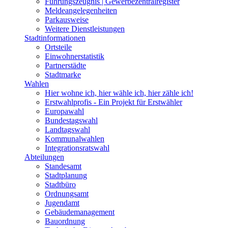
Führungszeugnis | Gewerbezentralregister
Meldeangelegenheiten
Parkausweise
Weitere Dienstleistungen
Stadtinformationen
Ortsteile
Einwohnerstatistik
Partnerstädte
Stadtmarke
Wahlen
Hier wohne ich, hier wähle ich, hier zähle ich!
Erstwahlprofis - Ein Projekt für Erstwähler
Europawahl
Bundestagswahl
Landtagswahl
Kommunalwahlen
Integrationsratswahl
Abteilungen
Standesamt
Stadtplanung
Stadtbüro
Ordnungsamt
Jugendamt
Gebäudemanagement
Bauordnung