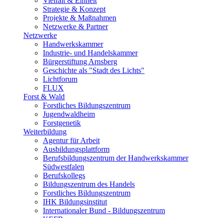
Vielfalt & Einheit
Strategie & Konzept
Projekte & Maßnahmen
Netzwerke & Partner
Netzwerke
Handwerkskammer
Industrie- und Handelskammer
Bürgerstiftung Arnsberg
Geschichte als "Stadt des Lichts"
Lichtforum
FLUX
Forst & Wald
Forstliches Bildungszentrum
Jugendwaldheim
Forstgenetik
Weiterbildung
Agentur für Arbeit
Ausbildungsplattform
Berufsbildungszentrum der Handwerkskammer
Südwestfalen
Berufskollegs
Bildungszentrum des Handels
Forstliches Bildungszentrum
IHK Bildungsinstitut
Internationaler Bund - Bildungszentrum