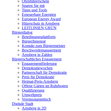
Ofenführerschein
Sparen Sie mit
Tipps und Tools
Erneuerbare Energien
European Energy Award
Hitzeschutz in Arnsberg
LEITLINIEN GRÜN
Bürgerdialog
Beteiligungsplattform
BürgerInnenrat
Kontakt zum Bürgermeister
Beschwerdemanagement
Arnsberg in Zahlen
Bürgerschaftliches Engagement
Engagementförderung
Demokratiewochen
Partnerschaft für Demokratie
Preis für Demokratie
Heimat-Preis-Arnsberg
Offene Gärten im Ruhrbogen
Qualifizierung
Umweltpreis
Vereinsstammtisch
Digitale Stadt
Arnsberg in 2D