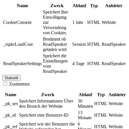
Name
Zweck
Ablauf
Typ
Anbieter
Speichert Ihre
Einwilligung
CookieConsent
zur
1 Jahr
HTML
Website
Verwendung
von Cookies.
Bestimmt ob
_rspkrLoadCore
ReadSpeaker
Session
HTML
ReadSpeaker
geladen wird
Speichert die
Einstellungen
ReadSpeakerSettings
4 Tage
HTML
ReadSpeaker
vom
ReadSpeaker
Statistik
Zustimmen
Name
Zweck
Ablauf
Typ
Anbieter
Speichert Informationen Über
30
_pk_ses
HTML
Website
den Besuch der Website
Minuten
13
_pk_id
Speichert eine Benutzer-ID
HTML
Website
Monate
Speichert wie der Benutzer die
6
_pk_ref
HTML
Website