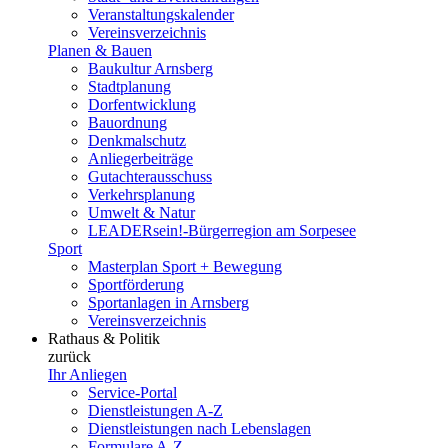
Veranstaltungskalender
Vereinsverzeichnis
Planen & Bauen
Baukultur Arnsberg
Stadtplanung
Dorfentwicklung
Bauordnung
Denkmalschutz
Anliegerbeiträge
Gutachterausschuss
Verkehrsplanung
Umwelt & Natur
LEADERsein!-Bürgerregion am Sorpesee
Sport
Masterplan Sport + Bewegung
Sportförderung
Sportanlagen in Arnsberg
Vereinsverzeichnis
Rathaus & Politik
zurück
Ihr Anliegen
Service-Portal
Dienstleistungen A-Z
Dienstleistungen nach Lebenslagen
Formulare A-Z