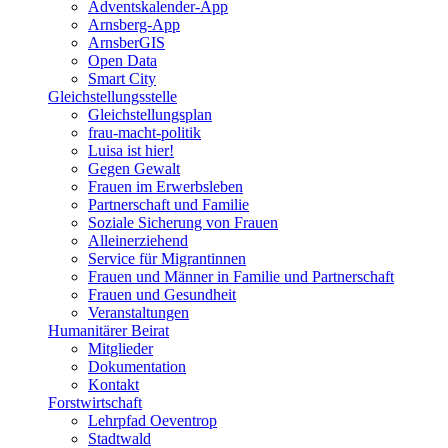
Adventskalender-App
Arnsberg-App
ArnsberGIS
Open Data
Smart City
Gleichstellungsstelle
Gleichstellungsplan
frau-macht-politik
Luisa ist hier!
Gegen Gewalt
Frauen im Erwerbsleben
Partnerschaft und Familie
Soziale Sicherung von Frauen
Alleinerziehend
Service für Migrantinnen
Frauen und Männer in Familie und Partnerschaft
Frauen und Gesundheit
Veranstaltungen
Humanitärer Beirat
Mitglieder
Dokumentation
Kontakt
Forstwirtschaft
Lehrpfad Oeventrop
Stadtwald