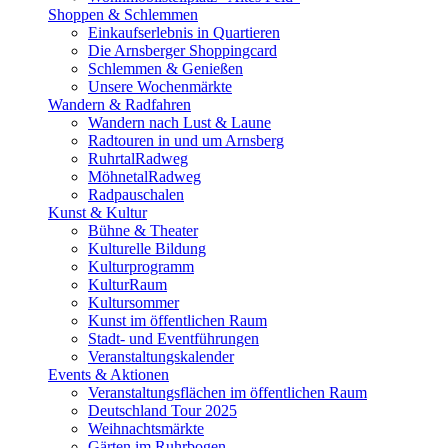
Shoppen & Schlemmen
Einkaufserlebnis in Quartieren
Die Arnsberger Shoppingcard
Schlemmen & Genießen
Unsere Wochenmärkte
Wandern & Radfahren
Wandern nach Lust & Laune
Radtouren in und um Arnsberg
RuhrtalRadweg
MöhnetalRadweg
Radpauschalen
Kunst & Kultur
Bühne & Theater
Kulturelle Bildung
Kulturprogramm
KulturRaum
Kultursommer
Kunst im öffentlichen Raum
Stadt- und Eventführungen
Veranstaltungskalender
Events & Aktionen
Veranstaltungsflächen im öffentlichen Raum
Deutschland Tour 2025
Weihnachtsmärkte
Gärten im Ruhrbogen