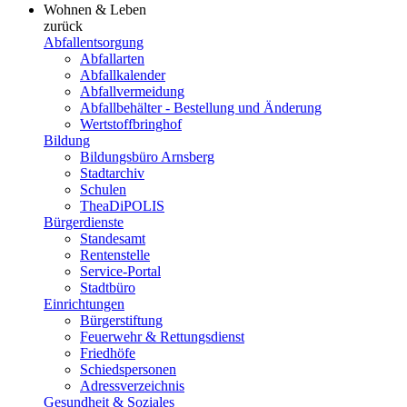
Wohnen & Leben
zurück
Abfallentsorgung
Abfallarten
Abfallkalender
Abfallvermeidung
Abfallbehälter - Bestellung und Änderung
Wertstoffbringhof
Bildung
Bildungsbüro Arnsberg
Stadtarchiv
Schulen
TheaDiPOLIS
Bürgerdienste
Standesamt
Rentenstelle
Service-Portal
Stadtbüro
Einrichtungen
Bürgerstiftung
Feuerwehr & Rettungsdienst
Friedhöfe
Schiedspersonen
Adressverzeichnis
Gesundheit & Soziales