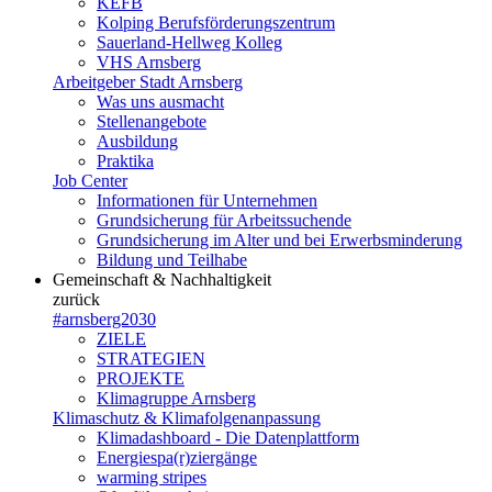
KEFB
Kolping Berufsförderungszentrum
Sauerland-Hellweg Kolleg
VHS Arnsberg
Arbeitgeber Stadt Arnsberg
Was uns ausmacht
Stellenangebote
Ausbildung
Praktika
Job Center
Informationen für Unternehmen
Grundsicherung für Arbeitssuchende
Grundsicherung im Alter und bei Erwerbsminderung
Bildung und Teilhabe
Gemeinschaft & Nachhaltigkeit
zurück
#arnsberg2030
ZIELE
STRATEGIEN
PROJEKTE
Klimagruppe Arnsberg
Klimaschutz & Klimafolgenanpassung
Klimadashboard - Die Datenplattform
Energiespa(r)ziergänge
warming stripes