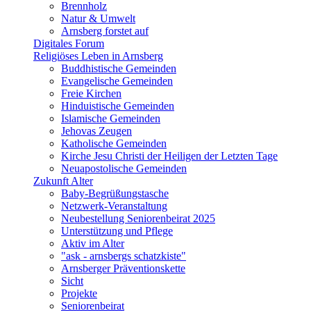
Brennholz
Natur & Umwelt
Arnsberg forstet auf
Digitales Forum
Religiöses Leben in Arnsberg
Buddhistische Gemeinden
Evangelische Gemeinden
Freie Kirchen
Hinduistische Gemeinden
Islamische Gemeinden
Jehovas Zeugen
Katholische Gemeinden
Kirche Jesu Christi der Heiligen der Letzten Tage
Neuapostolische Gemeinden
Zukunft Alter
Baby-Begrüßungstasche
Netzwerk-Veranstaltung
Neubestellung Seniorenbeirat 2025
Unterstützung und Pflege
Aktiv im Alter
"ask - arnsbergs schatzkiste"
Arnsberger Präventionskette
Sicht
Projekte
Seniorenbeirat