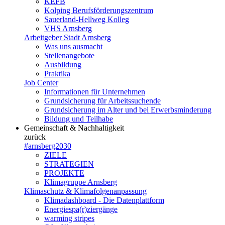
KEFB
Kolping Berufsförderungszentrum
Sauerland-Hellweg Kolleg
VHS Arnsberg
Arbeitgeber Stadt Arnsberg
Was uns ausmacht
Stellenangebote
Ausbildung
Praktika
Job Center
Informationen für Unternehmen
Grundsicherung für Arbeitssuchende
Grundsicherung im Alter und bei Erwerbsminderung
Bildung und Teilhabe
Gemeinschaft & Nachhaltigkeit
zurück
#arnsberg2030
ZIELE
STRATEGIEN
PROJEKTE
Klimagruppe Arnsberg
Klimaschutz & Klimafolgenanpassung
Klimadashboard - Die Datenplattform
Energiespa(r)ziergänge
warming stripes