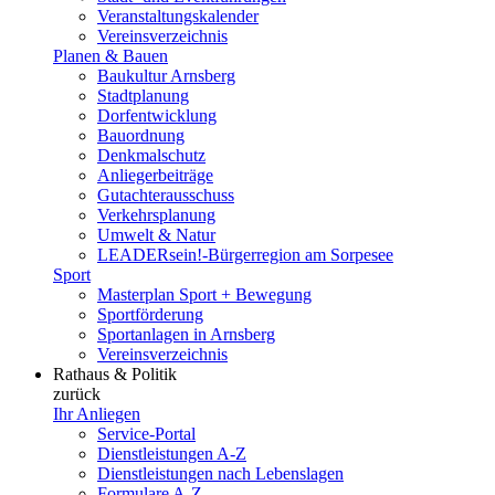
Veranstaltungskalender
Vereinsverzeichnis
Planen & Bauen
Baukultur Arnsberg
Stadtplanung
Dorfentwicklung
Bauordnung
Denkmalschutz
Anliegerbeiträge
Gutachterausschuss
Verkehrsplanung
Umwelt & Natur
LEADERsein!-Bürgerregion am Sorpesee
Sport
Masterplan Sport + Bewegung
Sportförderung
Sportanlagen in Arnsberg
Vereinsverzeichnis
Rathaus & Politik
zurück
Ihr Anliegen
Service-Portal
Dienstleistungen A-Z
Dienstleistungen nach Lebenslagen
Formulare A-Z