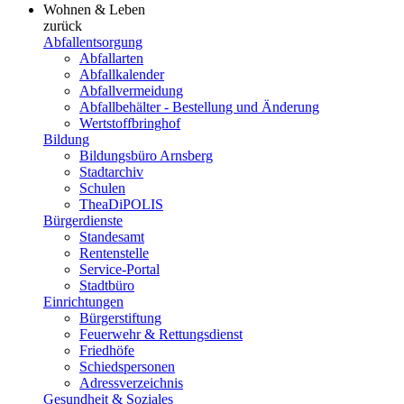
Wohnen & Leben
zurück
Abfallentsorgung
Abfallarten
Abfallkalender
Abfallvermeidung
Abfallbehälter - Bestellung und Änderung
Wertstoffbringhof
Bildung
Bildungsbüro Arnsberg
Stadtarchiv
Schulen
TheaDiPOLIS
Bürgerdienste
Standesamt
Rentenstelle
Service-Portal
Stadtbüro
Einrichtungen
Bürgerstiftung
Feuerwehr & Rettungsdienst
Friedhöfe
Schiedspersonen
Adressverzeichnis
Gesundheit & Soziales