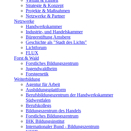
Vielfalt & Einheit
Strategie & Konzept
Projekte & Maßnahmen
Netzwerke & Partner
Netzwerke
Handwerkskammer
Industrie- und Handelskammer
Bürgerstiftung Arnsberg
Geschichte als "Stadt des Lichts"
Lichtforum
FLUX
Forst & Wald
Forstliches Bildungszentrum
Jugendwaldheim
Forstgenetik
Weiterbildung
Agentur für Arbeit
Ausbildungsplattform
Berufsbildungszentrum der Handwerkskammer
Südwestfalen
Berufskollegs
Bildungszentrum des Handels
Forstliches Bildungszentrum
IHK Bildungsinstitut
Internationaler Bund - Bildungszentrum