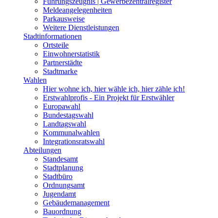
Führungszeugnis | Gewerbezentralregister
Meldeangelegenheiten
Parkausweise
Weitere Dienstleistungen
Stadtinformationen
Ortsteile
Einwohnerstatistik
Partnerstädte
Stadtmarke
Wahlen
Hier wohne ich, hier wähle ich, hier zähle ich!
Erstwahlprofis - Ein Projekt für Erstwähler
Europawahl
Bundestagswahl
Landtagswahl
Kommunalwahlen
Integrationsratswahl
Abteilungen
Standesamt
Stadtplanung
Stadtbüro
Ordnungsamt
Jugendamt
Gebäudemanagement
Bauordnung