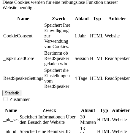
Diese Cookies werden für eine reibungslose Funktion unserer
Website benötigt.
Name
Zweck
Ablauf
Typ
Anbieter
Speichert Ihre
Einwilligung
CookieConsent
zur
1 Jahr
HTML
Website
Verwendung
von Cookies.
Bestimmt ob
_rspkrLoadCore
ReadSpeaker
Session
HTML
ReadSpeaker
geladen wird
Speichert die
Einstellungen
ReadSpeakerSettings
4 Tage
HTML
ReadSpeaker
vom
ReadSpeaker
Statistik
Zustimmen
Name
Zweck
Ablauf
Typ
Anbieter
Speichert Informationen Über
30
_pk_ses
HTML
Website
den Besuch der Website
Minuten
13
_pk_id
Speichert eine Benutzer-ID
HTML
Website