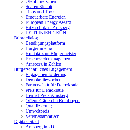
Ofenführerschein
Sparen Sie mit
Tipps und Tools
Erneuerbare Energien
European Energy Award
Hitzeschutz in Arnsberg
LEITLINIEN GRÜN
Bürgerdialog
Beteiligungsplattform
BürgerInnenrat
Kontakt zum Bürgermeister
Beschwerdemanagement
Arnsberg in Zahlen
Bürgerschaftliches Engagement
Engagementförderung
Demokratiewochen
Partnerschaft für Demokratie
Preis für Demokratie
Heimat-Preis-Arnsberg
Offene Gärten im Ruhrbogen
Qualifizierung
Umweltpreis
Vereinsstammtisch
Digitale Stadt
Arnsberg in 2D