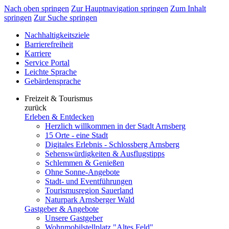
Nach oben springen
Zur Hauptnavigation springen
Zum Inhalt
springen
Zur Suche springen
Nachhaltigkeitsziele
Barrierefreiheit
Karriere
Service Portal
Leichte Sprache
Gebärdensprache
Freizeit & Tourismus
zurück
Erleben & Entdecken
Herzlich willkommen in der Stadt Arnsberg
15 Orte - eine Stadt
Digitales Erlebnis - Schlossberg Arnsberg
Sehenswürdigkeiten & Ausflugstipps
Schlemmen & Genießen
Ohne Sonne-Angebote
Stadt- und Eventführungen
Tourismusregion Sauerland
Naturpark Arnsberger Wald
Gastgeber & Angebote
Unsere Gastgeber
Wohnmobilstellplatz "Altes Feld"