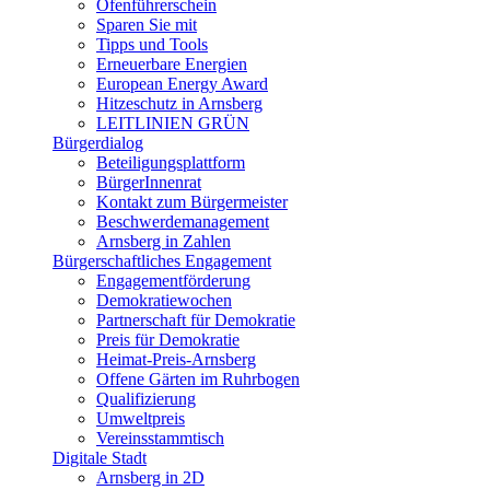
Ofenführerschein
Sparen Sie mit
Tipps und Tools
Erneuerbare Energien
European Energy Award
Hitzeschutz in Arnsberg
LEITLINIEN GRÜN
Bürgerdialog
Beteiligungsplattform
BürgerInnenrat
Kontakt zum Bürgermeister
Beschwerdemanagement
Arnsberg in Zahlen
Bürgerschaftliches Engagement
Engagementförderung
Demokratiewochen
Partnerschaft für Demokratie
Preis für Demokratie
Heimat-Preis-Arnsberg
Offene Gärten im Ruhrbogen
Qualifizierung
Umweltpreis
Vereinsstammtisch
Digitale Stadt
Arnsberg in 2D