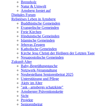
Brennholz
Natur & Umwelt
Arnsberg forstet auf
Digitales Forum
Religiöses Leben in Arnsberg
Buddhistische Gemeinden
Evangelische Gemeinden
Freie Kirchen
Hinduistische Gemeinden
Islamische Gemeinden
Jehovas Zeugen
Katholische Gemeinden
Kirche Jesu Christi der Heiligen der Letzten Tage
Neuapostolische Gemeinden
Zukunft Alter
Baby-Begrüßungstasche
Netzwerk-Veranstaltung
Neubestellung Seniorenbeirat 2025
Unterstützung und Pflege
Aktiv im Alter
"ask - arnsbergs schatzkiste"
Arnsberger Präventionskette
Sicht
Projekte
Seniorenbeirat