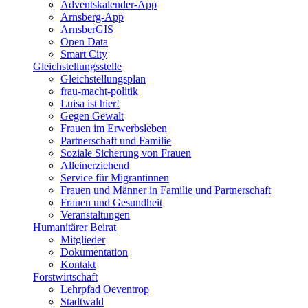
Adventskalender-App
Arnsberg-App
ArnsberGIS
Open Data
Smart City
Gleichstellungsstelle
Gleichstellungsplan
frau-macht-politik
Luisa ist hier!
Gegen Gewalt
Frauen im Erwerbsleben
Partnerschaft und Familie
Soziale Sicherung von Frauen
Alleinerziehend
Service für Migrantinnen
Frauen und Männer in Familie und Partnerschaft
Frauen und Gesundheit
Veranstaltungen
Humanitärer Beirat
Mitglieder
Dokumentation
Kontakt
Forstwirtschaft
Lehrpfad Oeventrop
Stadtwald