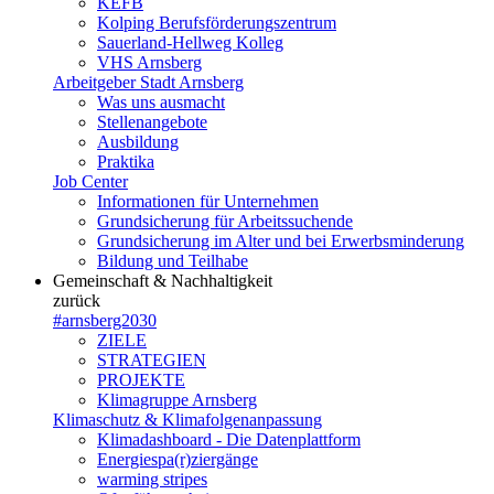
KEFB
Kolping Berufsförderungszentrum
Sauerland-Hellweg Kolleg
VHS Arnsberg
Arbeitgeber Stadt Arnsberg
Was uns ausmacht
Stellenangebote
Ausbildung
Praktika
Job Center
Informationen für Unternehmen
Grundsicherung für Arbeitssuchende
Grundsicherung im Alter und bei Erwerbsminderung
Bildung und Teilhabe
Gemeinschaft & Nachhaltigkeit
zurück
#arnsberg2030
ZIELE
STRATEGIEN
PROJEKTE
Klimagruppe Arnsberg
Klimaschutz & Klimafolgenanpassung
Klimadashboard - Die Datenplattform
Energiespa(r)ziergänge
warming stripes