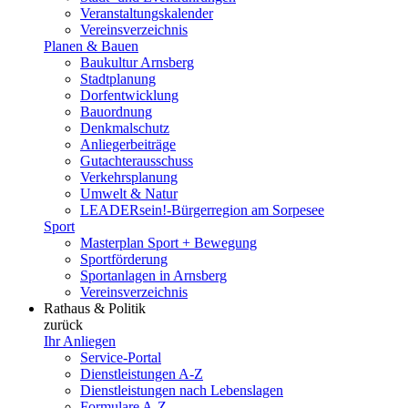
Veranstaltungskalender
Vereinsverzeichnis
Planen & Bauen
Baukultur Arnsberg
Stadtplanung
Dorfentwicklung
Bauordnung
Denkmalschutz
Anliegerbeiträge
Gutachterausschuss
Verkehrsplanung
Umwelt & Natur
LEADERsein!-Bürgerregion am Sorpesee
Sport
Masterplan Sport + Bewegung
Sportförderung
Sportanlagen in Arnsberg
Vereinsverzeichnis
Rathaus & Politik
zurück
Ihr Anliegen
Service-Portal
Dienstleistungen A-Z
Dienstleistungen nach Lebenslagen
Formulare A-Z