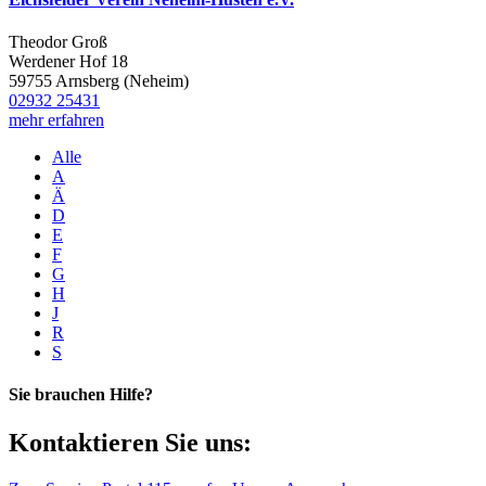
Theodor Groß
Werdener Hof 18
59755 Arnsberg (Neheim)
02932 25431
mehr erfahren
Alle
A
Ä
D
E
F
G
H
J
R
S
Sie brauchen Hilfe?
Kontaktieren Sie uns: