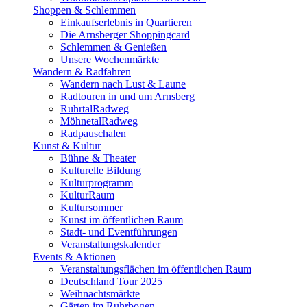
Shoppen & Schlemmen
Einkaufserlebnis in Quartieren
Die Arnsberger Shoppingcard
Schlemmen & Genießen
Unsere Wochenmärkte
Wandern & Radfahren
Wandern nach Lust & Laune
Radtouren in und um Arnsberg
RuhrtalRadweg
MöhnetalRadweg
Radpauschalen
Kunst & Kultur
Bühne & Theater
Kulturelle Bildung
Kulturprogramm
KulturRaum
Kultursommer
Kunst im öffentlichen Raum
Stadt- und Eventführungen
Veranstaltungskalender
Events & Aktionen
Veranstaltungsflächen im öffentlichen Raum
Deutschland Tour 2025
Weihnachtsmärkte
Gärten im Ruhrbogen