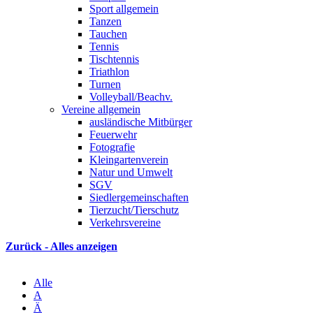
Sport allgemein
Tanzen
Tauchen
Tennis
Tischtennis
Triathlon
Turnen
Volleyball/Beachv.
Vereine allgemein
ausländische Mitbürger
Feuerwehr
Fotografie
Kleingartenverein
Natur und Umwelt
SGV
Siedlergemeinschaften
Tierzucht/Tierschutz
Verkehrsvereine
Zurück - Alles anzeigen
Alle
A
Ä