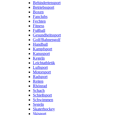
Behindertensport
Betriebssport
Boxen
Fanclubs
Fechten
Fitness
Fußball
Gesundheitssport
Golf/Bahnengolf
Handball
Kampfsport
Kanusport
Kegeln
Leichtathletik
Luftsport
Motorsport
Radsport
Reiten
Rhönrad
Schach
Schießsport
Schwimmen
Segeln
Skaterhockey
Skisport