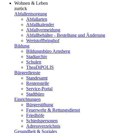
Wohnen & Leben
zurück
Abfallentsorgung
Abfallarten
Abfallkalender
Abfallvermeidung
Abfallbehälter - Bestellung und Änderung
Wertstoffbringhof
Bildung
Bildungsbüro Arnsberg
Stadtarchiv
Schulen
TheaDiPOLIS
Bürgerdienste
Standesamt
Rentenstelle
Service-Portal
Stadtbüro
Einrichtungen
Bürgerstiftung
Feuerwehr & Rettungsdienst
Friedhöfe
Schiedspersonen
Adressverzeichnis
Gesundheit & Soziales