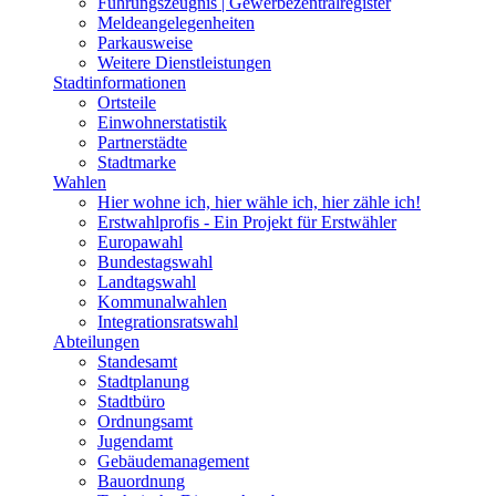
Führungszeugnis | Gewerbezentralregister
Meldeangelegenheiten
Parkausweise
Weitere Dienstleistungen
Stadtinformationen
Ortsteile
Einwohnerstatistik
Partnerstädte
Stadtmarke
Wahlen
Hier wohne ich, hier wähle ich, hier zähle ich!
Erstwahlprofis - Ein Projekt für Erstwähler
Europawahl
Bundestagswahl
Landtagswahl
Kommunalwahlen
Integrationsratswahl
Abteilungen
Standesamt
Stadtplanung
Stadtbüro
Ordnungsamt
Jugendamt
Gebäudemanagement
Bauordnung