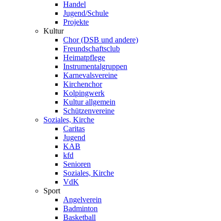
Handel
Jugend/Schule
Projekte
Kultur
Chor (DSB und andere)
Freundschaftsclub
Heimatpflege
Instrumentalgruppen
Karnevalsvereine
Kirchenchor
Kolpingwerk
Kultur allgemein
Schützenvereine
Soziales, Kirche
Caritas
Jugend
KAB
kfd
Senioren
Soziales, Kirche
VdK
Sport
Angelverein
Badminton
Basketball