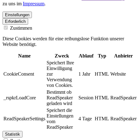
zu uns im
Impressum
.
Einstellungen
Erforderlich
Zustimmen
Diese Cookies werden für eine reibungslose Funktion unserer
Website benötigt.
Name
Zweck
Ablauf
Typ
Anbieter
Speichert Ihre
Einwilligung
CookieConsent
zur
1 Jahr
HTML
Website
Verwendung
von Cookies.
Bestimmt ob
_rspkrLoadCore
ReadSpeaker
Session
HTML
ReadSpeaker
geladen wird
Speichert die
Einstellungen
ReadSpeakerSettings
4 Tage
HTML
ReadSpeaker
vom
ReadSpeaker
Statistik