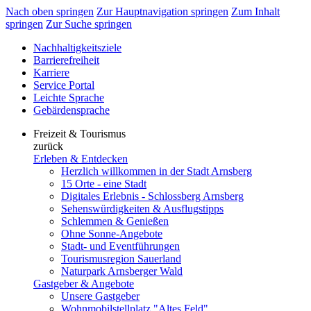
Nach oben springen
Zur Hauptnavigation springen
Zum Inhalt
springen
Zur Suche springen
Nachhaltigkeitsziele
Barrierefreiheit
Karriere
Service Portal
Leichte Sprache
Gebärdensprache
Freizeit & Tourismus
zurück
Erleben & Entdecken
Herzlich willkommen in der Stadt Arnsberg
15 Orte - eine Stadt
Digitales Erlebnis - Schlossberg Arnsberg
Sehenswürdigkeiten & Ausflugstipps
Schlemmen & Genießen
Ohne Sonne-Angebote
Stadt- und Eventführungen
Tourismusregion Sauerland
Naturpark Arnsberger Wald
Gastgeber & Angebote
Unsere Gastgeber
Wohnmobilstellplatz "Altes Feld"