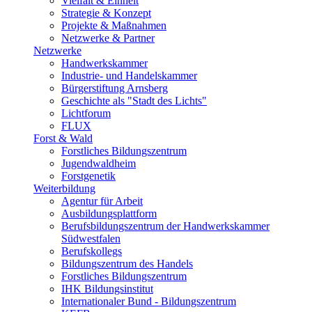
Vielfalt & Einheit
Strategie & Konzept
Projekte & Maßnahmen
Netzwerke & Partner
Netzwerke
Handwerkskammer
Industrie- und Handelskammer
Bürgerstiftung Arnsberg
Geschichte als "Stadt des Lichts"
Lichtforum
FLUX
Forst & Wald
Forstliches Bildungszentrum
Jugendwaldheim
Forstgenetik
Weiterbildung
Agentur für Arbeit
Ausbildungsplattform
Berufsbildungszentrum der Handwerkskammer
Südwestfalen
Berufskollegs
Bildungszentrum des Handels
Forstliches Bildungszentrum
IHK Bildungsinstitut
Internationaler Bund - Bildungszentrum