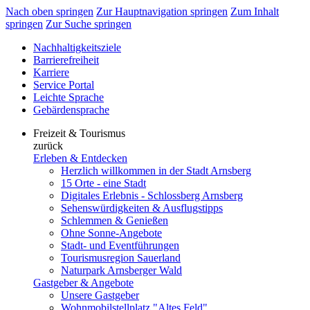
Nach oben springen
Zur Hauptnavigation springen
Zum Inhalt
springen
Zur Suche springen
Nachhaltigkeitsziele
Barrierefreiheit
Karriere
Service Portal
Leichte Sprache
Gebärdensprache
Freizeit & Tourismus
zurück
Erleben & Entdecken
Herzlich willkommen in der Stadt Arnsberg
15 Orte - eine Stadt
Digitales Erlebnis - Schlossberg Arnsberg
Sehenswürdigkeiten & Ausflugstipps
Schlemmen & Genießen
Ohne Sonne-Angebote
Stadt- und Eventführungen
Tourismusregion Sauerland
Naturpark Arnsberger Wald
Gastgeber & Angebote
Unsere Gastgeber
Wohnmobilstellplatz "Altes Feld"