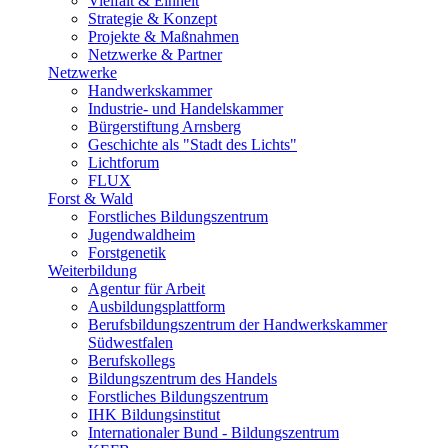
Vielfalt & Einheit
Strategie & Konzept
Projekte & Maßnahmen
Netzwerke & Partner
Netzwerke
Handwerkskammer
Industrie- und Handelskammer
Bürgerstiftung Arnsberg
Geschichte als "Stadt des Lichts"
Lichtforum
FLUX
Forst & Wald
Forstliches Bildungszentrum
Jugendwaldheim
Forstgenetik
Weiterbildung
Agentur für Arbeit
Ausbildungsplattform
Berufsbildungszentrum der Handwerkskammer
Südwestfalen
Berufskollegs
Bildungszentrum des Handels
Forstliches Bildungszentrum
IHK Bildungsinstitut
Internationaler Bund - Bildungszentrum