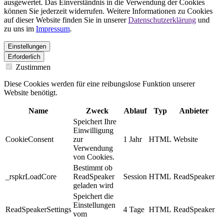
ausgewertet. Das Einverständnis in die Verwendung der Cookies
können Sie jederzeit widerrufen. Weitere Informationen zu Cookies
auf dieser Website finden Sie in unserer
Datenschutzerklärung
und
zu uns im
Impressum
.
Einstellungen
Erforderlich
Zustimmen
Diese Cookies werden für eine reibungslose Funktion unserer
Website benötigt.
Name
Zweck
Ablauf
Typ
Anbieter
Speichert Ihre
Einwilligung
CookieConsent
zur
1 Jahr
HTML
Website
Verwendung
von Cookies.
Bestimmt ob
_rspkrLoadCore
ReadSpeaker
Session
HTML
ReadSpeaker
geladen wird
Speichert die
Einstellungen
ReadSpeakerSettings
4 Tage
HTML
ReadSpeaker
vom