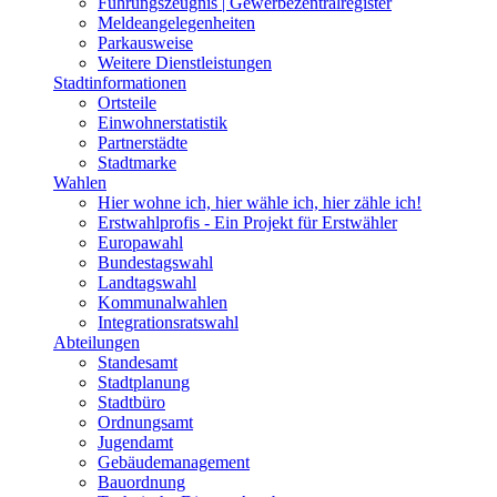
Führungszeugnis | Gewerbezentralregister
Meldeangelegenheiten
Parkausweise
Weitere Dienstleistungen
Stadtinformationen
Ortsteile
Einwohnerstatistik
Partnerstädte
Stadtmarke
Wahlen
Hier wohne ich, hier wähle ich, hier zähle ich!
Erstwahlprofis - Ein Projekt für Erstwähler
Europawahl
Bundestagswahl
Landtagswahl
Kommunalwahlen
Integrationsratswahl
Abteilungen
Standesamt
Stadtplanung
Stadtbüro
Ordnungsamt
Jugendamt
Gebäudemanagement
Bauordnung