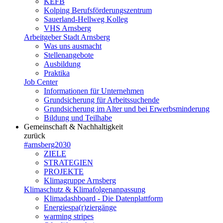
KEFB
Kolping Berufsförderungszentrum
Sauerland-Hellweg Kolleg
VHS Arnsberg
Arbeitgeber Stadt Arnsberg
Was uns ausmacht
Stellenangebote
Ausbildung
Praktika
Job Center
Informationen für Unternehmen
Grundsicherung für Arbeitssuchende
Grundsicherung im Alter und bei Erwerbsminderung
Bildung und Teilhabe
Gemeinschaft & Nachhaltigkeit
zurück
#arnsberg2030
ZIELE
STRATEGIEN
PROJEKTE
Klimagruppe Arnsberg
Klimaschutz & Klimafolgenanpassung
Klimadashboard - Die Datenplattform
Energiespa(r)ziergänge
warming stripes