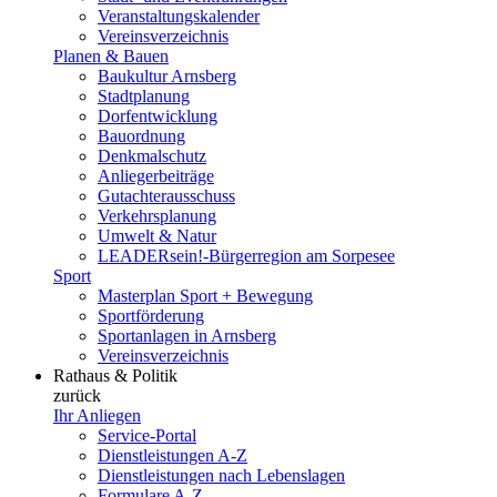
Veranstaltungskalender
Vereinsverzeichnis
Planen & Bauen
Baukultur Arnsberg
Stadtplanung
Dorfentwicklung
Bauordnung
Denkmalschutz
Anliegerbeiträge
Gutachterausschuss
Verkehrsplanung
Umwelt & Natur
LEADERsein!-Bürgerregion am Sorpesee
Sport
Masterplan Sport + Bewegung
Sportförderung
Sportanlagen in Arnsberg
Vereinsverzeichnis
Rathaus & Politik
zurück
Ihr Anliegen
Service-Portal
Dienstleistungen A-Z
Dienstleistungen nach Lebenslagen
Formulare A-Z