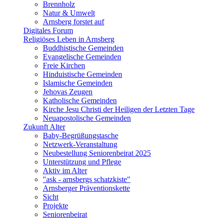
Brennholz
Natur & Umwelt
Arnsberg forstet auf
Digitales Forum
Religiöses Leben in Arnsberg
Buddhistische Gemeinden
Evangelische Gemeinden
Freie Kirchen
Hinduistische Gemeinden
Islamische Gemeinden
Jehovas Zeugen
Katholische Gemeinden
Kirche Jesu Christi der Heiligen der Letzten Tage
Neuapostolische Gemeinden
Zukunft Alter
Baby-Begrüßungstasche
Netzwerk-Veranstaltung
Neubestellung Seniorenbeirat 2025
Unterstützung und Pflege
Aktiv im Alter
"ask - arnsbergs schatzkiste"
Arnsberger Präventionskette
Sicht
Projekte
Seniorenbeirat