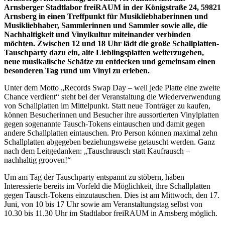
Arnsberger Stadtlabor freiRAUM in der Königstraße 24, 59821
Arnsberg in einen Treffpunkt für Musikliebhaberinnen und
Musikliebhaber, Sammlerinnen und Sammler sowie alle, die
Nachhaltigkeit und Vinylkultur miteinander verbinden
möchten. Zwischen 12 und 18 Uhr lädt die große Schallplatten-
Tauschparty dazu ein, alte Lieblingsplatten weiterzugeben,
neue musikalische Schätze zu entdecken und gemeinsam einen
besonderen Tag rund um Vinyl zu erleben.
Unter dem Motto „Records Swap Day – weil jede Platte eine zweite
Chance verdient“ steht bei der Veranstaltung die Wiederverwendung
von Schallplatten im Mittelpunkt. Statt neue Tonträger zu kaufen,
können Besucherinnen und Besucher ihre aussortierten Vinylplatten
gegen sogenannte Tausch-Tokens eintauschen und damit gegen
andere Schallplatten eintauschen. Pro Person können maximal zehn
Schallplatten abgegeben beziehungsweise getauscht werden. Ganz
nach dem Leitgedanken: „Tauschrausch statt Kaufrausch –
nachhaltig grooven!“
Um am Tag der Tauschparty entspannt zu stöbern, haben
Interessierte bereits im Vorfeld die Möglichkeit, ihre Schallplatten
gegen Tausch-Tokens einzutauschen. Dies ist am Mittwoch, den 17.
Juni, von 10 bis 17 Uhr sowie am Veranstaltungstag selbst von
10.30 bis 11.30 Uhr im Stadtlabor freiRAUM in Arnsberg möglich.