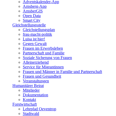
Adventskalender-App
Arnsberg-App
ArnsberGIS
Open Data
Smart City
Gleichstellungsstelle
Gleichstellungsplan
frau-macht-politik
Luisa ist hier!
Gegen Gewalt
Frauen im Erwerbsleben
Partnerschaft und Familie
Soziale Sicherung von Frauen
Alleinerziehend
Service für Migrantinnen
Frauen und Männer in Familie und Partnerschaft
Frauen und Gesundheit
Veranstaltungen
Humanitärer Beirat
Mitglieder
Dokumentation
Kontakt
Forstwirtschaft
Lehrpfad Oeventrop
Stadtwald