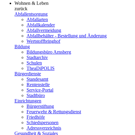
Wohnen & Leben
zurück
Abfallentsorgung
Abfallarten
Abfallkalender
Abfallvermeidung
Abfallbehälter - Bestellung und Änderung
Wertstoffbringhof
Bildung
Bildungsbüro Arnsberg
Stadtarchiv
Schulen
TheaDiPOLIS
Bürgerdienste
Standesamt
Rentenstelle
Service-Portal
Stadtbüro
Einrichtungen
Bürgerstiftung
Feuerwehr & Rettungsdienst
Friedhöfe
Schiedspersonen
Adressverzeichnis
Gesundheit & Soziales