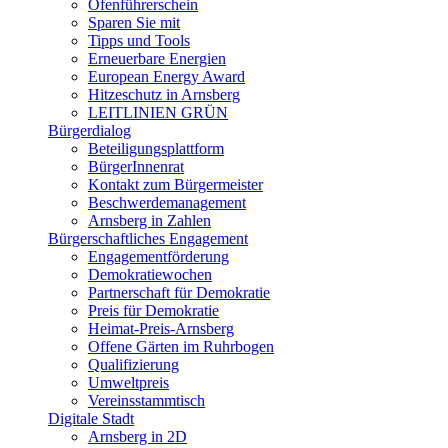
Ofenführerschein
Sparen Sie mit
Tipps und Tools
Erneuerbare Energien
European Energy Award
Hitzeschutz in Arnsberg
LEITLINIEN GRÜN
Bürgerdialog
Beteiligungsplattform
BürgerInnenrat
Kontakt zum Bürgermeister
Beschwerdemanagement
Arnsberg in Zahlen
Bürgerschaftliches Engagement
Engagementförderung
Demokratiewochen
Partnerschaft für Demokratie
Preis für Demokratie
Heimat-Preis-Arnsberg
Offene Gärten im Ruhrbogen
Qualifizierung
Umweltpreis
Vereinsstammtisch
Digitale Stadt
Arnsberg in 2D