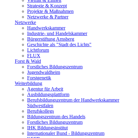
Vielfalt & Einheit
Strategie & Konzept
Projekte & Maßnahmen
Netzwerke & Partner
Netzwerke
Handwerkskammer
Industrie- und Handelskammer
Bürgerstiftung Arnsberg
Geschichte als "Stadt des Lichts"
Lichtforum
FLUX
Forst & Wald
Forstliches Bildungszentrum
Jugendwaldheim
Forstgenetik
Weiterbildung
Agentur für Arbeit
Ausbildungsplattform
Berufsbildungszentrum der Handwerkskammer
Südwestfalen
Berufskollegs
Bildungszentrum des Handels
Forstliches Bildungszentrum
IHK Bildungsinstitut
Internationaler Bund - Bildungszentrum