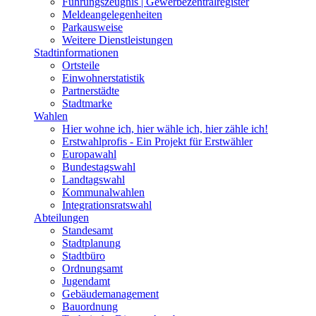
Führungszeugnis | Gewerbezentralregister
Meldeangelegenheiten
Parkausweise
Weitere Dienstleistungen
Stadtinformationen
Ortsteile
Einwohnerstatistik
Partnerstädte
Stadtmarke
Wahlen
Hier wohne ich, hier wähle ich, hier zähle ich!
Erstwahlprofis - Ein Projekt für Erstwähler
Europawahl
Bundestagswahl
Landtagswahl
Kommunalwahlen
Integrationsratswahl
Abteilungen
Standesamt
Stadtplanung
Stadtbüro
Ordnungsamt
Jugendamt
Gebäudemanagement
Bauordnung