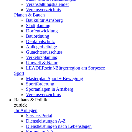
Veranstaltungskalender
Vereinsverzeichnis
Planen & Bauen
Baukultur Arnsberg
Stadtplanung
Dorfentwicklung
Bauordnung
Denkmalschutz
Anliegerbeiträge
Gutachterausschuss
Verkehrsplanung
Umwelt & Natur
LEADERsein!-Bürgerregion am Sorpesee
Sport
Masterplan Sport + Bewegung
Sportförderung
Sportanlagen in Arnsberg
Vereinsverzeichnis
Rathaus & Politik
zurück
Ihr Anliegen
Service-Portal
Dienstleistungen A-Z
Dienstleistungen nach Lebenslagen
Formulare A-Z