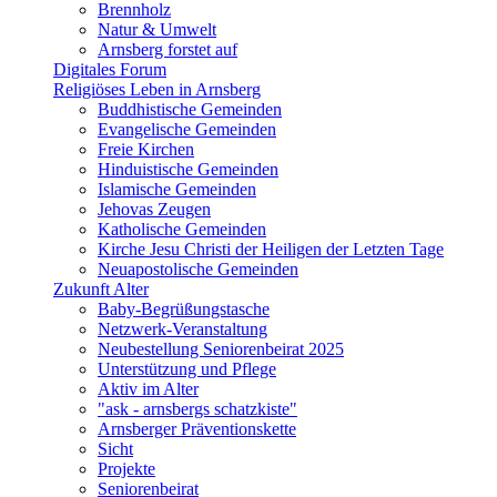
Brennholz
Natur & Umwelt
Arnsberg forstet auf
Digitales Forum
Religiöses Leben in Arnsberg
Buddhistische Gemeinden
Evangelische Gemeinden
Freie Kirchen
Hinduistische Gemeinden
Islamische Gemeinden
Jehovas Zeugen
Katholische Gemeinden
Kirche Jesu Christi der Heiligen der Letzten Tage
Neuapostolische Gemeinden
Zukunft Alter
Baby-Begrüßungstasche
Netzwerk-Veranstaltung
Neubestellung Seniorenbeirat 2025
Unterstützung und Pflege
Aktiv im Alter
"ask - arnsbergs schatzkiste"
Arnsberger Präventionskette
Sicht
Projekte
Seniorenbeirat