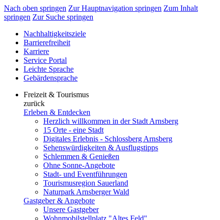
Nach oben springen
Zur Hauptnavigation springen
Zum Inhalt
springen
Zur Suche springen
Nachhaltigkeitsziele
Barrierefreiheit
Karriere
Service Portal
Leichte Sprache
Gebärdensprache
Freizeit & Tourismus
zurück
Erleben & Entdecken
Herzlich willkommen in der Stadt Arnsberg
15 Orte - eine Stadt
Digitales Erlebnis - Schlossberg Arnsberg
Sehenswürdigkeiten & Ausflugstipps
Schlemmen & Genießen
Ohne Sonne-Angebote
Stadt- und Eventführungen
Tourismusregion Sauerland
Naturpark Arnsberger Wald
Gastgeber & Angebote
Unsere Gastgeber
Wohnmobilstellplatz "Altes Feld"