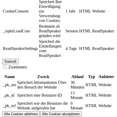
Speichert Ihre
Einwilligung
CookieConsent
zur
1 Jahr
HTML
Website
Verwendung
von Cookies.
Bestimmt ob
_rspkrLoadCore
ReadSpeaker
Session
HTML
ReadSpeaker
geladen wird
Speichert die
Einstellungen
ReadSpeakerSettings
4 Tage
HTML
ReadSpeaker
vom
ReadSpeaker
Statistik
Zustimmen
Name
Zweck
Ablauf
Typ
Anbieter
Speichert Informationen Über
30
_pk_ses
HTML
Website
den Besuch der Website
Minuten
13
_pk_id
Speichert eine Benutzer-ID
HTML
Website
Monate
Speichert wie der Benutzer die
6
_pk_ref
HTML
Website
Website aufgerufen hat
Monate
Alle Cookies ablehnen
Alle Cookies akzeptieren