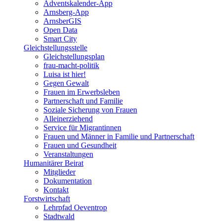
Adventskalender-App
Arnsberg-App
ArnsberGIS
Open Data
Smart City
Gleichstellungsstelle
Gleichstellungsplan
frau-macht-politik
Luisa ist hier!
Gegen Gewalt
Frauen im Erwerbsleben
Partnerschaft und Familie
Soziale Sicherung von Frauen
Alleinerziehend
Service für Migrantinnen
Frauen und Männer in Familie und Partnerschaft
Frauen und Gesundheit
Veranstaltungen
Humanitärer Beirat
Mitglieder
Dokumentation
Kontakt
Forstwirtschaft
Lehrpfad Oeventrop
Stadtwald