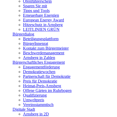
Ofenführerschein
Sparen Sie mit
Tipps und Tools
Erneuerbare Energien
European Energy Award
Hitzeschutz in Arnsberg
LEITLINIEN GRÜN
Bürgerdialog
Beteiligungsplattform
BürgerInnenrat
Kontakt zum Bürgermeister
Beschwerdemanagement
Arnsberg in Zahlen
Bürgerschaftliches Engagement
Engagementförderung
Demokratiewochen
Partnerschaft für Demokratie
Preis für Demokratie
Heimat-Preis-Arnsberg
Offene Gärten im Ruhrbogen
Qualifizierung
Umweltpreis
Vereinsstammtisch
Digitale Stadt
Arnsberg in 2D