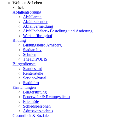
Wohnen & Leben
zurück
Abfallentsorgung
Abfallarten
Abfallkalender
Abfallvermeidung
Abfallbehälter - Bestellung und Änderung
Wertstoffbringhof
Bildung
Bildungsbüro Arnsberg
Stadtarchiv
Schulen
TheaDiPOLIS
Bürgerdienste
Standesamt
Rentenstelle
Service-Portal
Stadtbüro
Einrichtungen
Bürgerstiftung
Feuerwehr & Rettungsdienst
Friedhöfe
Schiedspersonen
Adressverzeichnis
Gesundheit & Soziales