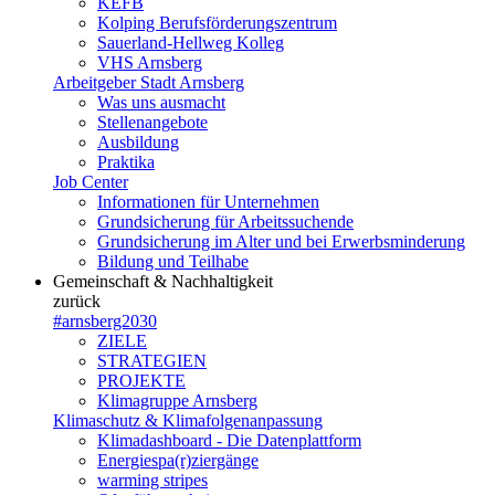
KEFB
Kolping Berufsförderungszentrum
Sauerland-Hellweg Kolleg
VHS Arnsberg
Arbeitgeber Stadt Arnsberg
Was uns ausmacht
Stellenangebote
Ausbildung
Praktika
Job Center
Informationen für Unternehmen
Grundsicherung für Arbeitssuchende
Grundsicherung im Alter und bei Erwerbsminderung
Bildung und Teilhabe
Gemeinschaft & Nachhaltigkeit
zurück
#arnsberg2030
ZIELE
STRATEGIEN
PROJEKTE
Klimagruppe Arnsberg
Klimaschutz & Klimafolgenanpassung
Klimadashboard - Die Datenplattform
Energiespa(r)ziergänge
warming stripes